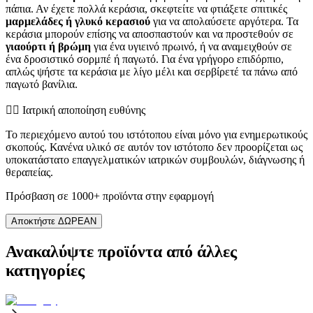
πάπια. Αν έχετε πολλά κεράσια, σκεφτείτε να φτιάξετε σπιτικές
μαρμελάδες ή γλυκό κερασιού
για να απολαύσετε αργότερα. Τα
κεράσια μπορούν επίσης να αποσπαστούν και να προστεθούν σε
γιαούρτι ή βρώμη
για ένα υγιεινό πρωινό, ή να αναμειχθούν σε
ένα δροσιστικό σορμπέ ή παγωτό. Για ένα γρήγορο επιδόρπιο,
απλώς ψήστε τα κεράσια με λίγο μέλι και σερβίρετέ τα πάνω από
παγωτό βανίλια.
👨‍⚕️️ Ιατρική αποποίηση ευθύνης
Το περιεχόμενο αυτού του ιστότοπου είναι μόνο για ενημερωτικούς
σκοπούς. Κανένα υλικό σε αυτόν τον ιστότοπο δεν προορίζεται ως
υποκατάστατο επαγγελματικών ιατρικών συμβουλών, διάγνωσης ή
θεραπείας.
Πρόσβαση σε 1000+ προϊόντα στην εφαρμογή
Αποκτήστε ΔΩΡΕΑΝ
Ανακαλύψτε προϊόντα από άλλες
κατηγορίες