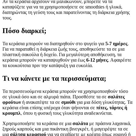
Αν τα κεράσια αρχίσουν να μαλακώνουν, μπορείτε να τα
καταψύξετε για να τα χρησιμοποιήσετε σε smoothies ή γλυκά,
διατηρώντας τη γεύση τους και παρατείνοντας τη διάρκεια χρήσης
τους.
Πόσο διαρκεί;
Τα κεράσια μπορούν να διατηρηθούν στο ψυγείο για
5-7 ημέρες
.
Για να παραταθεί η διάρκεια ζωής τους, αποθηκεύστε τα σε μια
πλαστική σακούλα ή δοχείο. Για μεγαλύτερη αποθήκευση, τα
κεράσια μπορούν να καταψυχθούν για έως
6-12 μήνες
. Αφαιρέστε
τα κουκούτσια πριν την κατάψυξη για ευκολία.
Τι να κάνετε με τα περισσεύματα;
Τα περισσευούμενα κεράσια μπορούν να χρησιμοποιηθούν τόσο
σε γλυκά όσο και σε αλμυρά πιάτα. Προσθέστε τα σε
σαλάτες
φρούτων
ή ανακατέψτε τα σε
σμούθι
για μια δόση γλυκύτητας. Τα
κεράσια είναι επίσης υπέροχα όταν ψήνονται σε
πίτες, τάρτες ή
κρουμπλ
, όπου η φυσική τους γλυκύτητα αναδεικνύεται.
Χρησιμοποιήστε τα κεράσια σε μια
σαλάτα
με πράσινα λαχανικά,
ξηρούς καρπούς και μια πικάντικη βινεγκρέτ, ή μαγειρέψτε τα σε
μια
σάλτσα κερασιού
για να σερβίρετε με κρέατα όπως χοιρινό ή