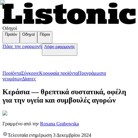
Οδηγοί
Προϊόν
Οδηγοί
Πόροι
Πάρε την εφαρμογή
Λήψη εφαρμογής
Προϊόντα
Σύγκρινε
Κορυφαία προϊόντα
Пρογράμματα
γευμάτων
Δίαιτες
Κεράσια — θρεπτικά συστατικά, οφέλη
για την υγεία και συμβουλές αγορών
Γραμμένο από την
Roxana Grabowska
Τελευταία ενημέρωση
3 Δεκεμβρίου 2024