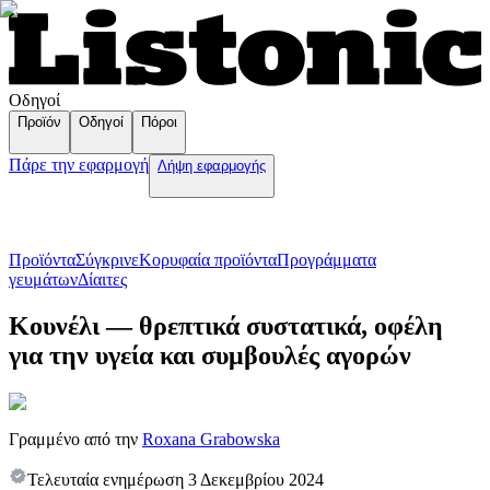
Οδηγοί
Προϊόν
Οδηγοί
Πόροι
Πάρε την εφαρμογή
Λήψη εφαρμογής
Προϊόντα
Σύγκρινε
Κορυφαία προϊόντα
Пρογράμματα
γευμάτων
Δίαιτες
Κουνέλι — θρεπτικά συστατικά, οφέλη
για την υγεία και συμβουλές αγορών
Γραμμένο από την
Roxana Grabowska
Τελευταία ενημέρωση
3 Δεκεμβρίου 2024