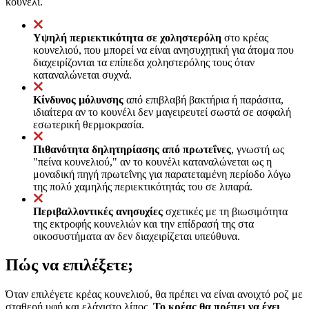
κουνέλι.
Υψηλή περιεκτικότητα σε χοληστερόλη
στο κρέας
κουνελιού, που μπορεί να είναι ανησυχητική για άτομα που
διαχειρίζονται τα επίπεδα χοληστερόλης τους όταν
καταναλώνεται συχνά.
Κίνδυνος μόλυνσης
από επιβλαβή βακτήρια ή παράσιτα,
ιδιαίτερα αν το κουνέλι δεν μαγειρευτεί σωστά σε ασφαλή
εσωτερική θερμοκρασία.
Πιθανότητα δηλητηρίασης από πρωτεΐνες
, γνωστή ως
"πείνα κουνελιού," αν το κουνέλι καταναλώνεται ως η
μοναδική πηγή πρωτεΐνης για παρατεταμένη περίοδο λόγω
της πολύ χαμηλής περιεκτικότητάς του σε λιπαρά.
Περιβαλλοντικές ανησυχίες
σχετικές με τη βιωσιμότητα
της εκτροφής κουνελιών και την επίδρασή της στα
οικοσυστήματα αν δεν διαχειρίζεται υπεύθυνα.
Πώς να επιλέξετε;
Όταν επιλέγετε κρέας κουνελιού, θα πρέπει να είναι ανοιχτό ροζ με
σταθερή υφή και ελάχιστο λίπος.
Το κρέας θα πρέπει να έχει