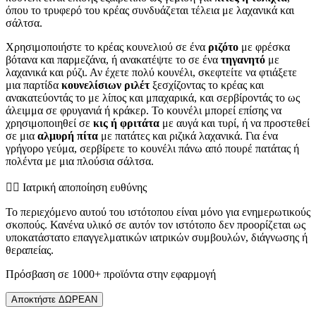
όπου το τρυφερό του κρέας συνδυάζεται τέλεια με λαχανικά και
σάλτσα.
Χρησιμοποιήστε το κρέας κουνελιού σε ένα
ριζότο
με φρέσκα
βότανα και παρμεζάνα, ή ανακατέψτε το σε ένα
τηγανητό
με
λαχανικά και ρύζι. Αν έχετε πολύ κουνέλι, σκεφτείτε να φτιάξετε
μια παρτίδα
κουνελίσιων ριλέτ
ξεσχίζοντας το κρέας και
ανακατεύοντάς το με λίπος και μπαχαρικά, και σερβίροντάς το ως
άλειμμα σε φρυγανιά ή κράκερ. Το κουνέλι μπορεί επίσης να
χρησιμοποιηθεί σε
κις ή φριτάτα
με αυγά και τυρί, ή να προστεθεί
σε μια
αλμυρή πίτα
με πατάτες και ριζικά λαχανικά. Για ένα
γρήγορο γεύμα, σερβίρετε το κουνέλι πάνω από πουρέ πατάτας ή
πολέντα με μια πλούσια σάλτσα.
👨‍⚕️️ Ιατρική αποποίηση ευθύνης
Το περιεχόμενο αυτού του ιστότοπου είναι μόνο για ενημερωτικούς
σκοπούς. Κανένα υλικό σε αυτόν τον ιστότοπο δεν προορίζεται ως
υποκατάστατο επαγγελματικών ιατρικών συμβουλών, διάγνωσης ή
θεραπείας.
Πρόσβαση σε 1000+ προϊόντα στην εφαρμογή
Αποκτήστε ΔΩΡΕΑΝ