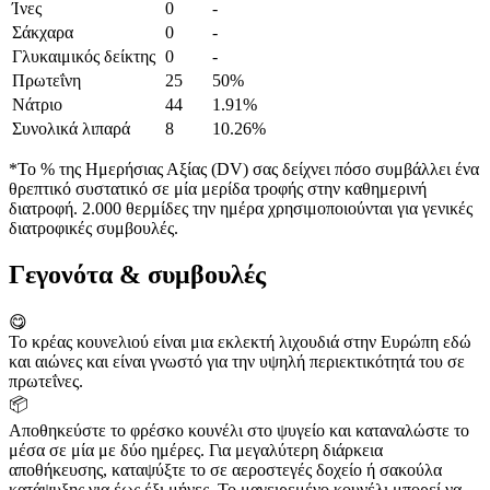
Ίνες
0
-
Σάκχαρα
0
-
Γλυκαιμικός δείκτης
0
-
Πρωτεΐνη
25
50%
Νάτριο
44
1.91%
Συνολικά λιπαρά
8
10.26%
*Το % της Ημερήσιας Αξίας (DV) σας δείχνει πόσο συμβάλλει ένα
θρεπτικό συστατικό σε μία μερίδα τροφής στην καθημερινή
διατροφή. 2.000 θερμίδες την ημέρα χρησιμοποιούνται για γενικές
διατροφικές συμβουλές.
Γεγονότα & συμβουλές
😋
Το κρέας κουνελιού είναι μια εκλεκτή λιχουδιά στην Ευρώπη εδώ
και αιώνες και είναι γνωστό για την υψηλή περιεκτικότητά του σε
πρωτεΐνες.
📦
Αποθηκεύστε το φρέσκο κουνέλι στο ψυγείο και καταναλώστε το
μέσα σε μία με δύο ημέρες. Για μεγαλύτερη διάρκεια
αποθήκευσης, καταψύξτε το σε αεροστεγές δοχείο ή σακούλα
κατάψυξης για έως έξι μήνες. Το μαγειρεμένο κουνέλι μπορεί να