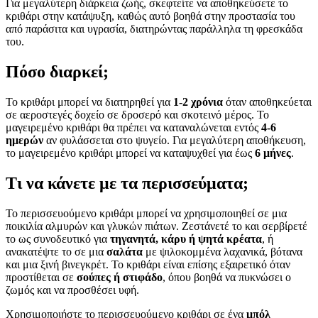
Για μεγαλύτερη διάρκεια ζωής, σκεφτείτε να αποθηκεύσετε το
κριθάρι στην κατάψυξη, καθώς αυτό βοηθά στην προστασία του
από παράσιτα και υγρασία, διατηρώντας παράλληλα τη φρεσκάδα
του.
Πόσο διαρκεί;
Το κριθάρι μπορεί να διατηρηθεί για
1-2 χρόνια
όταν αποθηκεύεται
σε αεροστεγές δοχείο σε δροσερό και σκοτεινό μέρος. Το
μαγειρεμένο κριθάρι θα πρέπει να καταναλώνεται εντός
4-6
ημερών
αν φυλάσσεται στο ψυγείο. Για μεγαλύτερη αποθήκευση,
το μαγειρεμένο κριθάρι μπορεί να καταψυχθεί για έως
6 μήνες
.
Τι να κάνετε με τα περισσεύματα;
Το περισσευούμενο κριθάρι μπορεί να χρησιμοποιηθεί σε μια
ποικιλία αλμυρών και γλυκών πιάτων. Ζεστάνετέ το και σερβίρετέ
το ως συνοδευτικό για
τηγανητά, κάρυ ή ψητά κρέατα
, ή
ανακατέψτε το σε μια
σαλάτα
με ψιλοκομμένα λαχανικά, βότανα
και μια ξινή βινεγκρέτ. Το κριθάρι είναι επίσης εξαιρετικό όταν
προστίθεται σε
σούπες ή στιφάδο
, όπου βοηθά να πυκνώσει ο
ζωμός και να προσθέσει υφή.
Χρησιμοποιήστε το περισσευούμενο κριθάρι σε ένα
μπόλ