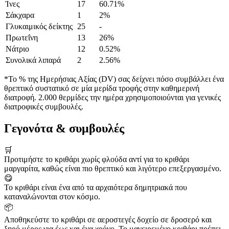
Ίνες
17
60.71%
Σάκχαρα
1
2%
Γλυκαιμικός δείκτης
25
-
Πρωτεΐνη
13
26%
Νάτριο
12
0.52%
Συνολικά λιπαρά
2
2.56%
*Το % της Ημερήσιας Αξίας (DV) σας δείχνει πόσο συμβάλλει ένα
θρεπτικό συστατικό σε μία μερίδα τροφής στην καθημερινή
διατροφή. 2.000 θερμίδες την ημέρα χρησιμοποιούνται για γενικές
διατροφικές συμβουλές.
Γεγονότα & συμβουλές
🛒
Προτιμήστε το κριθάρι χωρίς φλούδα αντί για το κριθάρι
μαργαρίτα, καθώς είναι πιο θρεπτικό και λιγότερο επεξεργασμένο.
😋
Το κριθάρι είναι ένα από τα αρχαιότερα δημητριακά που
καταναλώνονται στον κόσμο.
📦
Αποθηκεύστε το κριθάρι σε αεροστεγές δοχείο σε δροσερό και
ξηρό μέρος για έως και ένα χρόνο. Το μαγειρεμένο κριθάρι πρέπει