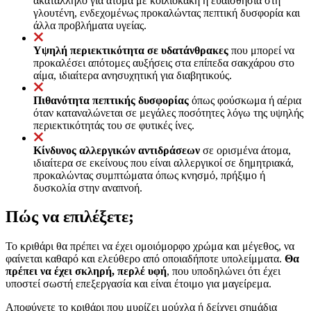
ακατάλληλο για άτομα με κοιλιοκάκη ή ευαισθησία στη
γλουτένη, ενδεχομένως προκαλώντας πεπτική δυσφορία και
άλλα προβλήματα υγείας.
Υψηλή περιεκτικότητα σε υδατάνθρακες
που μπορεί να
προκαλέσει απότομες αυξήσεις στα επίπεδα σακχάρου στο
αίμα, ιδιαίτερα ανησυχητική για διαβητικούς.
Πιθανότητα πεπτικής δυσφορίας
όπως φούσκωμα ή αέρια
όταν καταναλώνεται σε μεγάλες ποσότητες λόγω της υψηλής
περιεκτικότητάς του σε φυτικές ίνες.
Κίνδυνος αλλεργικών αντιδράσεων
σε ορισμένα άτομα,
ιδιαίτερα σε εκείνους που είναι αλλεργικοί σε δημητριακά,
προκαλώντας συμπτώματα όπως κνησμό, πρήξιμο ή
δυσκολία στην αναπνοή.
Πώς να επιλέξετε;
Το κριθάρι θα πρέπει να έχει ομοιόμορφο χρώμα και μέγεθος, να
φαίνεται καθαρό και ελεύθερο από οποιαδήποτε υπολείμματα.
Θα
πρέπει να έχει σκληρή, περλέ υφή
, που υποδηλώνει ότι έχει
υποστεί σωστή επεξεργασία και είναι έτοιμο για μαγείρεμα.
Αποφύγετε το κριθάρι που μυρίζει μούχλα ή δείχνει σημάδια