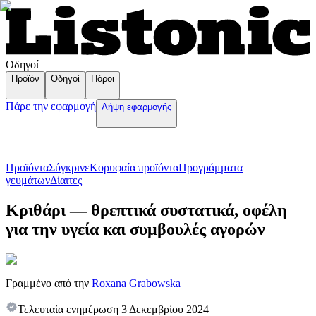
Οδηγοί
Προϊόν
Οδηγοί
Πόροι
Πάρε την εφαρμογή
Λήψη εφαρμογής
Προϊόντα
Σύγκρινε
Κορυφαία προϊόντα
Пρογράμματα
γευμάτων
Δίαιτες
Κριθάρι — θρεπτικά συστατικά, οφέλη
για την υγεία και συμβουλές αγορών
Γραμμένο από την
Roxana Grabowska
Τελευταία ενημέρωση
3 Δεκεμβρίου 2024