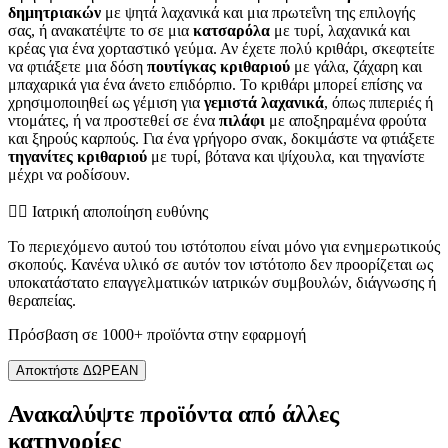
δημητριακών
με ψητά λαχανικά και μια πρωτεΐνη της επιλογής
σας, ή ανακατέψτε το σε μια
κατσαρόλα
με τυρί, λαχανικά και
κρέας για ένα χορταστικό γεύμα. Αν έχετε πολύ κριθάρι, σκεφτείτε
να φτιάξετε μια δόση
πουτίγκας κριθαριού
με γάλα, ζάχαρη και
μπαχαρικά για ένα άνετο επιδόρπιο. Το κριθάρι μπορεί επίσης να
χρησιμοποιηθεί ως γέμιση για
γεμιστά λαχανικά
, όπως πιπεριές ή
ντομάτες, ή να προστεθεί σε ένα
πιλάφι
με αποξηραμένα φρούτα
και ξηρούς καρπούς. Για ένα γρήγορο σνακ, δοκιμάστε να φτιάξετε
τηγανίτες κριθαριού
με τυρί, βότανα και ψίχουλα, και τηγανίστε
μέχρι να ροδίσουν.
👨‍⚕️️ Ιατρική αποποίηση ευθύνης
Το περιεχόμενο αυτού του ιστότοπου είναι μόνο για ενημερωτικούς
σκοπούς. Κανένα υλικό σε αυτόν τον ιστότοπο δεν προορίζεται ως
υποκατάστατο επαγγελματικών ιατρικών συμβουλών, διάγνωσης ή
θεραπείας.
Πρόσβαση σε 1000+ προϊόντα στην εφαρμογή
Αποκτήστε ΔΩΡΕΑΝ
Ανακαλύψτε προϊόντα από άλλες
κατηγορίες