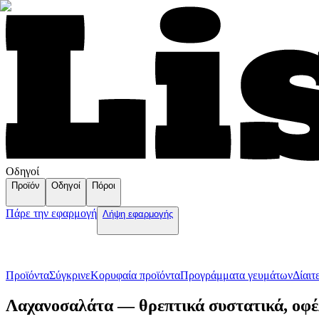
Οδηγοί
Προϊόν
Οδηγοί
Πόροι
Πάρε την εφαρμογή
Λήψη εφαρμογής
Προϊόντα
Σύγκρινε
Κορυφαία προϊόντα
Пρογράμματα γευμάτων
Δίαιτ
Λαχανοσαλάτα — θρεπτικά συστατικά, οφέλ