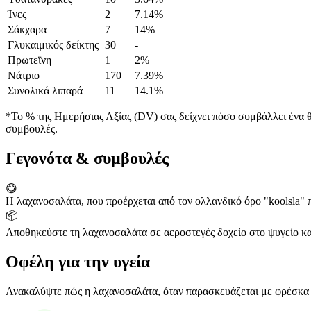
Ίνες
2
7.14%
Σάκχαρα
7
14%
Γλυκαιμικός δείκτης
30
-
Πρωτεΐνη
1
2%
Νάτριο
170
7.39%
Συνολικά λιπαρά
11
14.1%
*Το % της Ημερήσιας Αξίας (DV) σας δείχνει πόσο συμβάλλει ένα θρ
συμβουλές.
Γεγονότα & συμβουλές
😋
Η λαχανοσαλάτα, που προέρχεται από τον ολλανδικό όρο "koolsla" πο
📦
Αποθηκεύστε τη λαχανοσαλάτα σε αεροστεγές δοχείο στο ψυγείο και
Οφέλη για την υγεία
Ανακαλύψτε πώς η λαχανοσαλάτα, όταν παρασκευάζεται με φρέσκα υλι