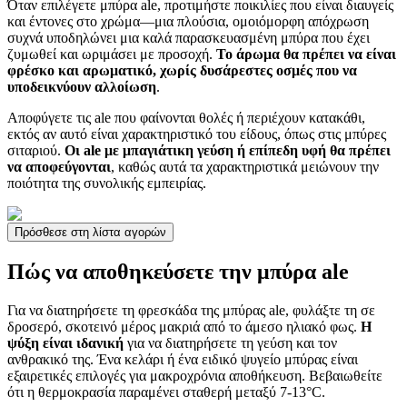
Όταν επιλέγετε μπύρα ale, προτιμήστε ποικιλίες που είναι διαυγείς
και έντονες στο χρώμα—μια πλούσια, ομοιόμορφη απόχρωση
συχνά υποδηλώνει μια καλά παρασκευασμένη μπύρα που έχει
ζυμωθεί και ωριμάσει με προσοχή.
Το άρωμα θα πρέπει να είναι
φρέσκο και αρωματικό, χωρίς δυσάρεστες οσμές που να
υποδεικνύουν αλλοίωση
.
Αποφύγετε τις ale που φαίνονται θολές ή περιέχουν κατακάθι,
εκτός αν αυτό είναι χαρακτηριστικό του είδους, όπως στις μπύρες
σιταριού.
Οι ale με μπαγιάτικη γεύση ή επίπεδη υφή θα πρέπει
να αποφεύγονται
, καθώς αυτά τα χαρακτηριστικά μειώνουν την
ποιότητα της συνολικής εμπειρίας.
Πρόσθεσε στη λίστα αγορών
Πώς να αποθηκεύσετε την μπύρα ale
Για να διατηρήσετε τη φρεσκάδα της μπύρας ale, φυλάξτε τη σε
δροσερό, σκοτεινό μέρος μακριά από το άμεσο ηλιακό φως.
Η
ψύξη είναι ιδανική
για να διατηρήσετε τη γεύση και τον
ανθρακικό της. Ένα κελάρι ή ένα ειδικό ψυγείο μπύρας είναι
εξαιρετικές επιλογές για μακροχρόνια αποθήκευση. Βεβαιωθείτε
ότι η θερμοκρασία παραμένει σταθερή μεταξύ 7-13°C.