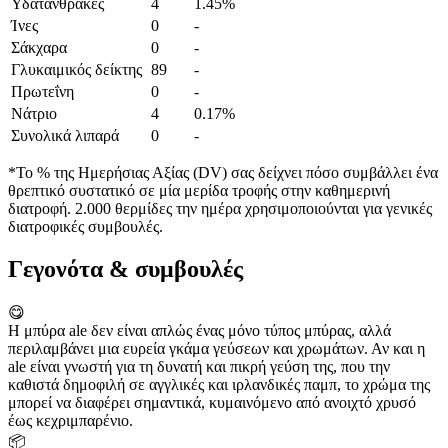
Υδατάνθρακες
4
1.45%
Ίνες
0
-
Σάκχαρα
0
-
Γλυκαιμικός δείκτης
89
-
Πρωτεΐνη
0
-
Νάτριο
4
0.17%
Συνολικά λιπαρά
0
-
*Το % της Ημερήσιας Αξίας (DV) σας δείχνει πόσο συμβάλλει ένα
θρεπτικό συστατικό σε μία μερίδα τροφής στην καθημερινή
διατροφή. 2.000 θερμίδες την ημέρα χρησιμοποιούνται για γενικές
διατροφικές συμβουλές.
Γεγονότα & συμβουλές
😋
Η μπύρα ale δεν είναι απλώς ένας μόνο τύπος μπύρας, αλλά
περιλαμβάνει μια ευρεία γκάμα γεύσεων και χρωμάτων. Αν και η
ale είναι γνωστή για τη δυνατή και πικρή γεύση της, που την
καθιστά δημοφιλή σε αγγλικές και ιρλανδικές παμπ, το χρώμα της
μπορεί να διαφέρει σημαντικά, κυμαινόμενο από ανοιχτό χρυσό
έως κεχριμπαρένιο.
📦