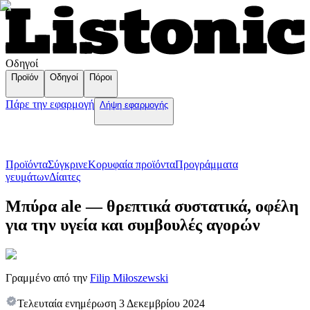
Οδηγοί
Προϊόν
Οδηγοί
Πόροι
Πάρε την εφαρμογή
Λήψη εφαρμογής
Προϊόντα
Σύγκρινε
Κορυφαία προϊόντα
Пρογράμματα
γευμάτων
Δίαιτες
Μπύρα ale — θρεπτικά συστατικά, οφέλη
για την υγεία και συμβουλές αγορών
Γραμμένο από την
Filip Miłoszewski
Τελευταία ενημέρωση
3 Δεκεμβρίου 2024