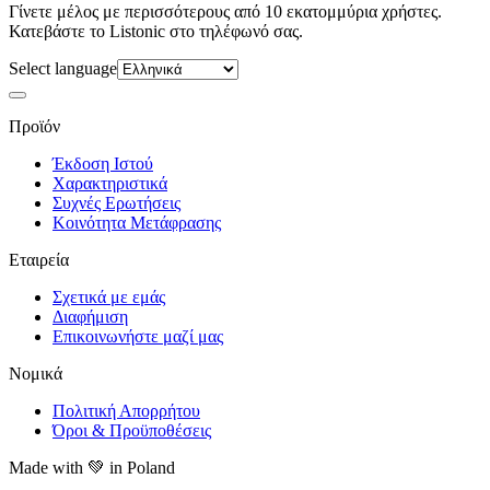
Γίνετε μέλος με περισσότερους από 10 εκατομμύρια χρήστες.
Κατεβάστε το Listonic στο τηλέφωνό σας.
Select language
Προϊόν
Έκδοση Ιστού
Χαρακτηριστικά
Συχνές Ερωτήσεις
Κοινότητα Μετάφρασης
Εταιρεία
Σχετικά με εμάς
Διαφήμιση
Επικοινωνήστε μαζί μας
Νομικά
Πολιτική Απορρήτου
Όροι & Προϋποθέσεις
Made with
💚
in Poland