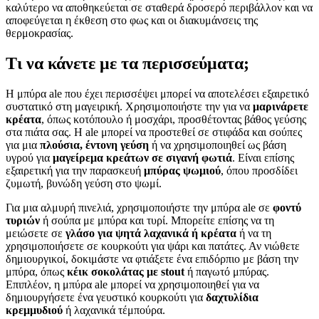
καλύτερο να αποθηκεύεται σε σταθερά δροσερό περιβάλλον και να
αποφεύγεται η έκθεση στο φως και οι διακυμάνσεις της
θερμοκρασίας.
Τι να κάνετε με τα περισσεύματα;
Η μπύρα ale που έχει περισσέψει μπορεί να αποτελέσει εξαιρετικό
συστατικό στη μαγειρική. Χρησιμοποιήστε την για να
μαρινάρετε
κρέατα
, όπως κοτόπουλο ή μοσχάρι, προσθέτοντας βάθος γεύσης
στα πιάτα σας. Η ale μπορεί να προστεθεί σε στιφάδα και σούπες
για μια
πλούσια, έντονη γεύση
ή να χρησιμοποιηθεί ως βάση
υγρού για
μαγείρεμα κρεάτων σε σιγανή φωτιά
. Είναι επίσης
εξαιρετική για την παρασκευή
μπύρας ψωμιού
, όπου προσδίδει
ζυμωτή, βυνώδη γεύση στο ψωμί.
Για μια αλμυρή πινελιά, χρησιμοποιήστε την μπύρα ale σε
φοντύ
τυριών
ή σούπα με μπύρα και τυρί. Μπορείτε επίσης να τη
μειώσετε σε
γλάσο για ψητά λαχανικά ή κρέατα
ή να τη
χρησιμοποιήσετε σε κουρκούτι για ψάρι και πατάτες. Αν νιώθετε
δημιουργικοί, δοκιμάστε να φτιάξετε ένα επιδόρπιο με βάση την
μπύρα, όπως
κέικ σοκολάτας με stout
ή παγωτό μπύρας.
Επιπλέον, η μπύρα ale μπορεί να χρησιμοποιηθεί για να
δημιουργήσετε ένα γευστικό κουρκούτι για
δαχτυλίδια
κρεμμυδιού
ή λαχανικά τέμπούρα.