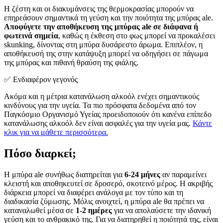
Η ζέστη και οι διακυμάνσεις της θερμοκρασίας μπορούν να
επηρεάσουν σημαντικά τη γεύση και την ποιότητα της μπύρας ale.
Αποφύγετε την αποθήκευση της μπύρας ale σε διάφανα ή
φωτεινά σημεία
, καθώς η έκθεση στο φως μπορεί να προκαλέσει
skunking, δίνοντας στη μπύρα δυσάρεστο άρωμα. Επιπλέον, η
αποθήκευσή της στην κατάψυξη μπορεί να οδηγήσει σε πάγωμα
της μπύρας και πιθανή θραύση της φιάλης.
✅ Ενδιαφέρον γεγονός
Ακόμα και η μέτρια κατανάλωση αλκοόλ ενέχει σημαντικούς
κινδύνους για την υγεία. Τα πιο πρόσφατα δεδομένα από τον
Παγκόσμιο Οργανισμό Υγείας προειδοποιούν ότι κανένα επίπεδο
κατανάλωσης αλκοόλ δεν είναι ασφαλές για την υγεία μας.
Κάντε
κλικ για να μάθετε περισσότερα.
Πόσο διαρκεί;
Η μπύρα ale συνήθως διατηρείται για
6-24 μήνες
αν παραμείνει
κλειστή και αποθηκευτεί σε δροσερό, σκοτεινό μέρος. Η ακριβής
διάρκεια μπορεί να διαφέρει ανάλογα με τον τύπο και τη
διαδικασία ζύμωσης. Μόλις ανοιχτεί, η μπύρα ale θα πρέπει να
καταναλωθεί μέσα σε
1-2 ημέρες
για να απολαύσετε την ιδανική
γεύση και το ανθρακικό της. Για να διατηρηθεί η ποιότητά της, είναι