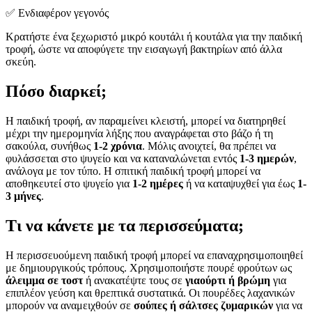
✅ Ενδιαφέρον γεγονός
Κρατήστε ένα ξεχωριστό μικρό κουτάλι ή κουτάλα για την παιδική
τροφή, ώστε να αποφύγετε την εισαγωγή βακτηρίων από άλλα
σκεύη.
Πόσο διαρκεί;
Η παιδική τροφή, αν παραμείνει κλειστή, μπορεί να διατηρηθεί
μέχρι την ημερομηνία λήξης που αναγράφεται στο βάζο ή τη
σακούλα, συνήθως
1-2 χρόνια
. Μόλις ανοιχτεί, θα πρέπει να
φυλάσσεται στο ψυγείο και να καταναλώνεται εντός
1-3 ημερών
,
ανάλογα με τον τύπο. Η σπιτική παιδική τροφή μπορεί να
αποθηκευτεί στο ψυγείο για
1-2 ημέρες
ή να καταψυχθεί για έως
1-
3 μήνες
.
Τι να κάνετε με τα περισσεύματα;
Η περισσευούμενη παιδική τροφή μπορεί να επαναχρησιμοποιηθεί
με δημιουργικούς τρόπους. Χρησιμοποιήστε πουρέ φρούτων ως
άλειμμα σε τοστ
ή ανακατέψτε τους σε
γιαούρτι ή βρώμη
για
επιπλέον γεύση και θρεπτικά συστατικά. Οι πουρέδες λαχανικών
μπορούν να αναμειχθούν σε
σούπες ή σάλτσες ζυμαρικών
για να