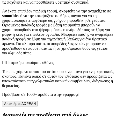
τις παχύνετε και να προσθέσετε θρεπτικά συστατικά.
Αν έχετε επιπλέον παιδική τροφή, σκεφτείτε να την αναμείξετε σε
smoothies
ή να την καταψύξετε σε θήκες πάγου για να τη
χρησιμοποιήσετε αργότερα ως γρήγορη προσθήκη σε γεύματα.
Ορισμένες παιδικές τροφές με βάση τα φρούτα μπορούν να
χρησιμοποιηθούν στο ψήσιμο, όπως η ανάμειξή τους σε ζύμη για
μάφιν ή κέικ για επιπλέον υγρασία. Μπορείτε επίσης να αναμείξετε
παιδική τροφή σε ζύμη για τηγανίτες ή βάφλες για ένα θρεπτικό
πρωινό. Για αλμυρά πιάτα, οι πουρέδες λαχανικών μπορούν να
προστεθούν σε πουρέ πατάτας ή να χρησιμοποιηθούν ως γέμιση
για αλμυρές πίτες.
👨‍⚕️️ Ιατρική αποποίηση ευθύνης
Το περιεχόμενο αυτού του ιστότοπου είναι μόνο για ενημερωτικούς
σκοπούς. Κανένα υλικό σε αυτόν τον ιστότοπο δεν προορίζεται ως
υποκατάστατο επαγγελματικών ιατρικών συμβουλών, διάγνωσης ή
θεραπείας.
Πρόσβαση σε 1000+ προϊόντα στην εφαρμογή
Αποκτήστε ΔΩΡΕΑΝ
Ανακαλύψτε προϊόντα από άλλες