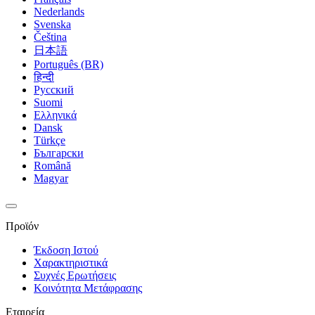
Nederlands
Svenska
Čeština
日本語
Português (BR)
हिन्दी
Русский
Suomi
Ελληνικά
Dansk
Türkçe
Български
Română
Magyar
Προϊόν
Έκδοση Ιστού
Χαρακτηριστικά
Συχνές Ερωτήσεις
Κοινότητα Μετάφρασης
Εταιρεία