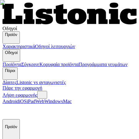
Οδηγοί
Προϊόν
Χαρακτηριστικά
Οδηγοί λειτουργιών
Οδηγοί
Προϊόντα
Σύγκρινε
Κορυφαία προϊόντα
Пρογράμματα γευμάτων
Πόροι
Δίαιτες
Listonic vs ανταγωνιστές
Πάρε την εφαρμογή
Λήψη εφαρμογής
Android
iOS
iPad
Web
Windows
Mac
Προϊόν