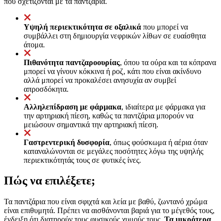
που σχετίζονται με τα παντζάρια.
Υψηλή περιεκτικότητα σε οξαλικά
που μπορεί να
συμβάλλει στη δημιουργία νεφρικών λίθων σε ευαίσθητα
άτομα.
Πιθανότητα παντζαροουρίας
, όπου τα ούρα και τα κόπρανα
μπορεί να γίνουν κόκκινα ή ροζ, κάτι που είναι ακίνδυνο
αλλά μπορεί να προκαλέσει ανησυχία αν συμβεί
απροσδόκητα.
Αλληλεπίδραση με φάρμακα
, ιδιαίτερα με φάρμακα για
την αρτηριακή πίεση, καθώς τα παντζάρια μπορούν να
μειώσουν σημαντικά την αρτηριακή πίεση.
Γαστρεντερική δυσφορία
, όπως φούσκωμα ή αέρια όταν
καταναλώνονται σε μεγάλες ποσότητες λόγω της υψηλής
περιεκτικότητάς τους σε φυτικές ίνες.
Πώς να επιλέξετε;
Τα παντζάρια που είναι σφιχτά και λεία με βαθύ, ζωντανό χρώμα
είναι επιθυμητά. Πρέπει να αισθάνονται βαριά για το μέγεθός τους,
ένδειξη ότι διατηρούν τους φυσικούς χυμούς τους.
Τα μικρότερα