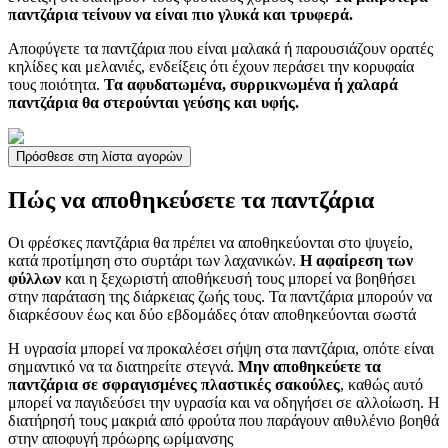
παντζάρια τείνουν να είναι πιο γλυκά και τρυφερά.
Αποφύγετε τα παντζάρια που είναι μαλακά ή παρουσιάζουν ορατές
κηλίδες και μελανιές, ενδείξεις ότι έχουν περάσει την κορυφαία
τους ποιότητα.
Τα αφυδατωμένα, συρρικνωμένα ή χαλαρά
παντζάρια θα στερούνται γεύσης και υφής.
Πρόσθεσε στη λίστα αγορών
Πώς να αποθηκεύσετε τα παντζάρια
Οι φρέσκες παντζάρια θα πρέπει να αποθηκεύονται στο ψυγείο,
κατά προτίμηση στο συρτάρι των λαχανικών.
Η αφαίρεση των
φύλλων
και η ξεχωριστή αποθήκευσή τους μπορεί να βοηθήσει
στην παράταση της διάρκειας ζωής τους. Τα παντζάρια μπορούν να
διαρκέσουν έως και δύο εβδομάδες όταν αποθηκεύονται σωστά
Η υγρασία μπορεί να προκαλέσει σήψη στα παντζάρια, οπότε είναι
σημαντικό να τα διατηρείτε στεγνά.
Μην αποθηκεύετε τα
παντζάρια σε σφραγισμένες πλαστικές σακούλες
, καθώς αυτό
μπορεί να παγιδεύσει την υγρασία και να οδηγήσει σε αλλοίωση. Η
διατήρησή τους μακριά από φρούτα που παράγουν αιθυλένιο βοηθά
στην αποφυγή πρόωρης ωρίμανσης