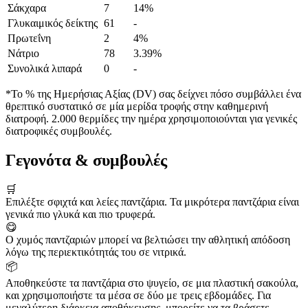
Σάκχαρα
7
14%
Γλυκαιμικός δείκτης
61
-
Πρωτεΐνη
2
4%
Νάτριο
78
3.39%
Συνολικά λιπαρά
0
-
*Το % της Ημερήσιας Αξίας (DV) σας δείχνει πόσο συμβάλλει ένα
θρεπτικό συστατικό σε μία μερίδα τροφής στην καθημερινή
διατροφή. 2.000 θερμίδες την ημέρα χρησιμοποιούνται για γενικές
διατροφικές συμβουλές.
Γεγονότα & συμβουλές
🛒
Επιλέξτε σφιχτά και λείες παντζάρια. Τα μικρότερα παντζάρια είναι
γενικά πιο γλυκά και πιο τρυφερά.
😋
Ο χυμός παντζαριών μπορεί να βελτιώσει την αθλητική απόδοση
λόγω της περιεκτικότητάς του σε νιτρικά.
📦
Αποθηκεύστε τα παντζάρια στο ψυγείο, σε μια πλαστική σακούλα,
και χρησιμοποιήστε τα μέσα σε δύο με τρεις εβδομάδες. Για
μεγαλύτερη διάρκεια αποθήκευσης, μπορείτε να τα βράσετε