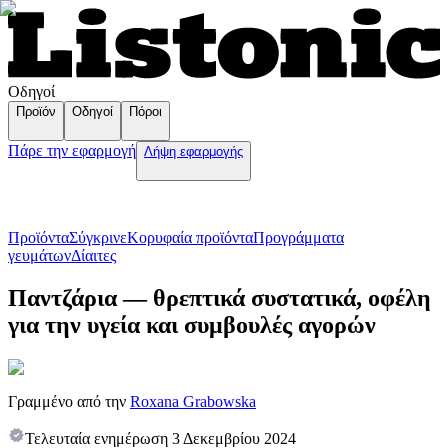
Οδηγοί
Προϊόν
Οδηγοί
Πόροι
Πάρε την εφαρμογή
Λήψη εφαρμογής
Προϊόντα
Σύγκρινε
Κορυφαία προϊόντα
Пρογράμματα
γευμάτων
Δίαιτες
Παντζάρια — θρεπτικά συστατικά, οφέλη
για την υγεία και συμβουλές αγορών
Γραμμένο από την
Roxana Grabowska
Τελευταία ενημέρωση
3 Δεκεμβρίου 2024