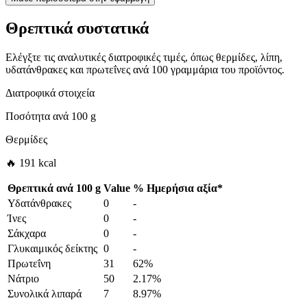
Θρεπτικά συστατικά
Ελέγξτε τις αναλυτικές διατροφικές τιμές, όπως θερμίδες, λίπη,
υδατάνθρακες και πρωτεΐνες ανά 100 γραμμάρια του προϊόντος.
Διατροφικά στοιχεία
Ποσότητα ανά
100 g
Θερμίδες
🔥 191 kcal
Θρεπτικά ανά
100 g
Value
%
Ημερήσια αξία
*
Υδατάνθρακες
0
-
Ίνες
0
-
Σάκχαρα
0
-
Γλυκαιμικός δείκτης
0
-
Πρωτεΐνη
31
62%
Νάτριο
50
2.17%
Συνολικά λιπαρά
7
8.97%