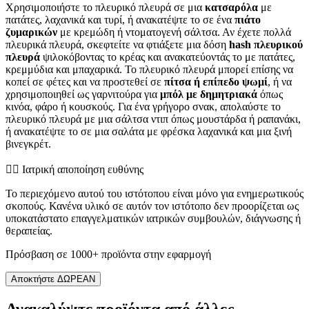
Χρησιμοποιήστε το πλευρικό πλευρά σε μια
κατσαρόλα
με
πατάτες, λαχανικά και τυρί, ή ανακατέψτε το σε ένα
πιάτο
ζυμαρικών
με κρεμώδη ή ντοματογενή σάλτσα. Αν έχετε πολλά
πλευρικά πλευρά, σκεφτείτε να φτιάξετε μια δόση
hash πλευρικού
πλευρά
ψιλοκόβοντας το κρέας και ανακατεύοντάς το με πατάτες,
κρεμμύδια και μπαχαρικά. Το πλευρικό πλευρά μπορεί επίσης να
κοπεί σε φέτες και να προστεθεί σε
πίτσα ή επίπεδο ψωμί
, ή να
χρησιμοποιηθεί ως γαρνιτούρα για
μπόλ με δημητριακά
όπως
κινόα, φάρο ή κουσκούς. Για ένα γρήγορο σνακ, απολαύστε το
πλευρικό πλευρά με μια σάλτσα ντιπ όπως μουστάρδα ή ραπανάκι,
ή ανακατέψτε το σε μια σαλάτα με φρέσκα λαχανικά και μια ξινή
βινεγκρέτ.
👨‍⚕️️ Ιατρική αποποίηση ευθύνης
Το περιεχόμενο αυτού του ιστότοπου είναι μόνο για ενημερωτικούς
σκοπούς. Κανένα υλικό σε αυτόν τον ιστότοπο δεν προορίζεται ως
υποκατάστατο επαγγελματικών ιατρικών συμβουλών, διάγνωσης ή
θεραπείας.
Πρόσβαση σε 1000+ προϊόντα στην εφαρμογή
Αποκτήστε ΔΩΡΕΑΝ
Ανακαλύψτε προϊόντα από άλλες