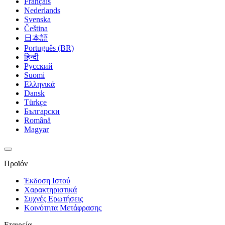
Français
Nederlands
Svenska
Čeština
日本語
Português (BR)
हिन्दी
Русский
Suomi
Ελληνικά
Dansk
Türkçe
Български
Română
Magyar
Προϊόν
Έκδοση Ιστού
Χαρακτηριστικά
Συχνές Ερωτήσεις
Κοινότητα Μετάφρασης
Εταιρεία