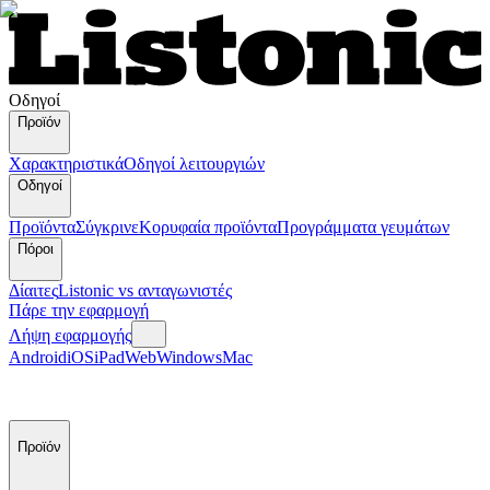
Οδηγοί
Προϊόν
Χαρακτηριστικά
Οδηγοί λειτουργιών
Οδηγοί
Προϊόντα
Σύγκρινε
Κορυφαία προϊόντα
Пρογράμματα γευμάτων
Πόροι
Δίαιτες
Listonic vs ανταγωνιστές
Πάρε την εφαρμογή
Λήψη εφαρμογής
Android
iOS
iPad
Web
Windows
Mac
Προϊόν