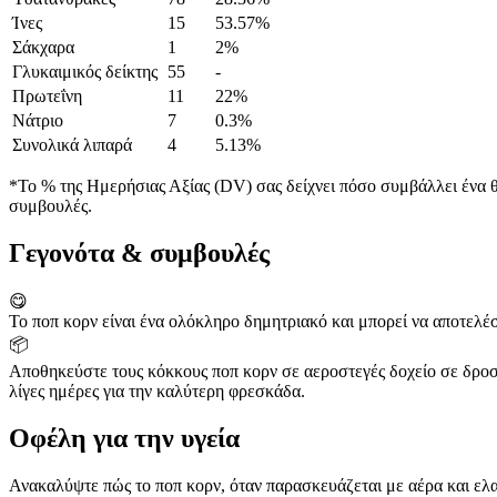
Ίνες
15
53.57%
Σάκχαρα
1
2%
Γλυκαιμικός δείκτης
55
-
Πρωτεΐνη
11
22%
Νάτριο
7
0.3%
Συνολικά λιπαρά
4
5.13%
*Το % της Ημερήσιας Αξίας (DV) σας δείχνει πόσο συμβάλλει ένα θρ
συμβουλές.
Γεγονότα & συμβουλές
😋
Το ποπ κορν είναι ένα ολόκληρο δημητριακό και μπορεί να αποτελέσ
📦
Αποθηκεύστε τους κόκκους ποπ κορν σε αεροστεγές δοχείο σε δροσε
λίγες ημέρες για την καλύτερη φρεσκάδα.
Οφέλη για την υγεία
Ανακαλύψτε πώς το ποπ κορν, όταν παρασκευάζεται με αέρα και ελαφ