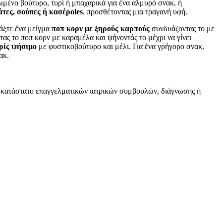
μένο βούτυρο, τυρί ή μπαχαρικά για ένα αλμυρό σνακ, ή
τες, σούπες ή κασέρoles
, προσθέτοντας μια τραγανή υφή.
ιάξτε ένα μείγμα
ποπ κορν με ξηρούς καρπούς
συνδυάζοντας το με
ας το ποπ κορν με καραμέλα και ψήνοντάς το μέχρι να γίνει
ρίς ψήσιμο
με φυστικοβούτυρο και μέλι. Για ένα γρήγορο σνακ,
ακ.
υποκατάστατο επαγγελματικών ιατρικών συμβουλών, διάγνωσης ή