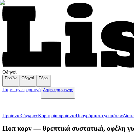
Οδηγοί
Προϊόν
Οδηγοί
Πόροι
Πάρε την εφαρμογή
Λήψη εφαρμογής
Προϊόντα
Σύγκρινε
Κορυφαία προϊόντα
Пρογράμματα γευμάτων
Δίαιτ
Ποπ κορν — θρεπτικά συστατικά, οφέλη γι