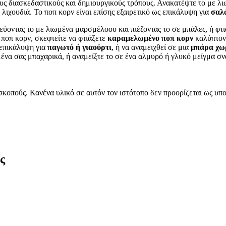
ς διασκεδαστικούς και δημιουργικούς τρόπους. Ανακατέψτε το με λιω
ιχουδιά. Το ποπ κορν είναι επίσης εξαιρετικό ως επικάλυψη για
σαλά
ύοντας το με λιωμένα μαρσμέλοου και πιέζοντας το σε μπάλες, ή φτ
ποπ κορν, σκεφτείτε να φτιάξετε
καραμελωμένο ποπ κορν
καλύπτοντ
 επικάλυψη για
παγωτό ή γιαούρτι
, ή να αναμειχθεί σε μια
μπάρα χω
ένα σας μπαχαρικά, ή αναμείξτε το σε ένα αλμυρό ή γλυκό μείγμα σν
 σκοπούς. Κανένα υλικό σε αυτόν τον ιστότοπο δεν προορίζεται ως 
ς