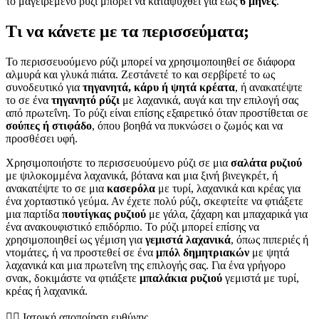
το μαγειρεμένο ρύζι μπορεί να καταψυχθεί για έως
6 μήνες
.
Τι να κάνετε με τα περισσεύματα;
Το περισσευούμενο ρύζι μπορεί να χρησιμοποιηθεί σε διάφορα
αλμυρά και γλυκά πιάτα. Ζεστάνετέ το και σερβίρετέ το ως
συνοδευτικό για
τηγανητά, κάρυ ή ψητά κρέατα
, ή ανακατέψτε
το σε ένα
τηγανητό ρύζι
με λαχανικά, αυγά και την επιλογή σας
από πρωτεΐνη. Το ρύζι είναι επίσης εξαιρετικό όταν προστίθεται σε
σούπες ή στιφάδο
, όπου βοηθά να πυκνώσει ο ζωμός και να
προσθέσει υφή.
Χρησιμοποιήστε το περισσευούμενο ρύζι σε μια
σαλάτα ρυζιού
με ψιλοκομμένα λαχανικά, βότανα και μια ξινή βινεγκρέτ, ή
ανακατέψτε το σε μια
κασερόλα
με τυρί, λαχανικά και κρέας για
ένα χορταστικό γεύμα. Αν έχετε πολύ ρύζι, σκεφτείτε να φτιάξετε
μια παρτίδα
πουτίγκας ρυζιού
με γάλα, ζάχαρη και μπαχαρικά για
ένα ανακουφιστικό επιδόρπιο. Το ρύζι μπορεί επίσης να
χρησιμοποιηθεί ως γέμιση για
γεμιστά λαχανικά
, όπως πιπεριές ή
ντομάτες, ή να προστεθεί σε ένα
μπόλ δημητριακών
με ψητά
λαχανικά και μια πρωτεΐνη της επιλογής σας. Για ένα γρήγορο
σνακ, δοκιμάστε να φτιάξετε
μπαλάκια ρυζιού
γεμιστά με τυρί,
κρέας ή λαχανικά.
👨‍⚕️️ Ιατρική αποποίηση ευθύνης