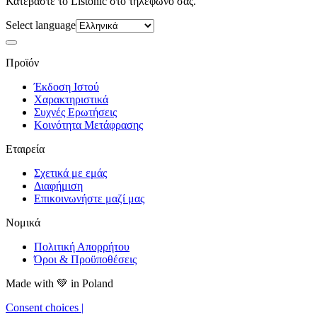
Κατεβάστε το Listonic στο τηλέφωνό σας.
Select language
Προϊόν
Έκδοση Ιστού
Χαρακτηριστικά
Συχνές Ερωτήσεις
Κοινότητα Μετάφρασης
Εταιρεία
Σχετικά με εμάς
Διαφήμιση
Επικοινωνήστε μαζί μας
Νομικά
Πολιτική Απορρήτου
Όροι & Προϋποθέσεις
Made with
💚
in Poland
Consent choices
|