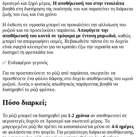
δροσερό και ξηρό μέρος.
Η αποθήκευσή του στην ντουλάπα
βοηθά στη διατήρηση της ποιότητάς του και παρατείνει τη διάρκεια
ζωής του έως και ένα χρόνο
Η έκθεση σε υγρασία μπορεί να προκαλέσει την αλλοίωση του
ρυζιού και να προσελκύσει παράσιτα.
Αποφύγετε την
αποθήκευσή του κοντά σε τρόφιμα με έντονη μυρωδιά
, καθώς
μπορεί να απορροφήσει οσμές. Βεβαιωθείτε πάντα ότι το δοχείο
είναι σφιχτά κλεισμένο για να κρατάει έξω την υγρασία και να
διατηρεί τη φρεσκάδα του
✅ Ενδιαφέρον γεγονός
Για να προστατεύσετε το ρύζι από παράσιτα, σκεφτείτε να
προσθέσετε ένα φύλλο δάφνης στο δοχείο αποθήκευσης του ωμού
ρυζιού. Αυτός ο φυσικός απωθητικός παράγοντας βοηθά να
διατηρηθεί το ρύζι φρέσκο.
Πόσο διαρκεί;
Το ρύζι μπορεί να διατηρηθεί για
1-2 χρόνια
αν αποθηκευτεί σε
αεροστεγές δοχείο σε δροσερό και σκοτεινό μέρος. Το
μαγειρεμένο ρύζι θα πρέπει να καταναλώνεται μέσα σε
4-6 ημέρες
αν φυλάσσεται στο ψυγείο. Για μεγαλύτερη διάρκεια αποθήκευσης,