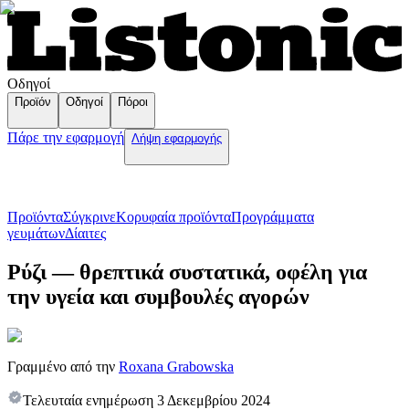
Οδηγοί
Προϊόν
Οδηγοί
Πόροι
Πάρε την εφαρμογή
Λήψη εφαρμογής
Προϊόντα
Σύγκρινε
Κορυφαία προϊόντα
Пρογράμματα
γευμάτων
Δίαιτες
Ρύζι — θρεπτικά συστατικά, οφέλη για
την υγεία και συμβουλές αγορών
Γραμμένο από την
Roxana Grabowska
Τελευταία ενημέρωση
3 Δεκεμβρίου 2024