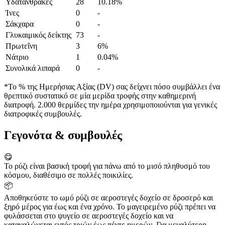
Υδατάνθρακες
28
10.18%
Ίνες
0
-
Σάκχαρα
0
-
Γλυκαιμικός δείκτης
73
-
Πρωτεΐνη
3
6%
Νάτριο
1
0.04%
Συνολικά λιπαρά
0
-
*Το % της Ημερήσιας Αξίας (DV) σας δείχνει πόσο συμβάλλει ένα
θρεπτικό συστατικό σε μία μερίδα τροφής στην καθημερινή
διατροφή. 2.000 θερμίδες την ημέρα χρησιμοποιούνται για γενικές
διατροφικές συμβουλές.
Γεγονότα & συμβουλές
😋
Το ρύζι είναι βασική τροφή για πάνω από το μισό πληθυσμό του
κόσμου, διαθέσιμο σε πολλές ποικιλίες.
📦
Αποθηκεύστε το ωμό ρύζι σε αεροστεγές δοχείο σε δροσερό και
ξηρό μέρος για έως και ένα χρόνο. Το μαγειρεμένο ρύζι πρέπει να
φυλάσσεται στο ψυγείο σε αεροστεγές δοχείο και να
καταναλώνεται εντός τριών έως πέντε ημερών. Για μεγαλύτερη