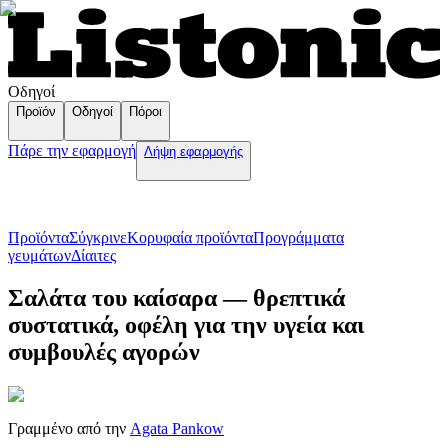
Οδηγοί
Προϊόν
Οδηγοί
Πόροι
Πάρε την εφαρμογή
Λήψη εφαρμογής
Προϊόντα
Σύγκρινε
Κορυφαία προϊόντα
Пρογράμματα
γευμάτων
Δίαιτες
Σαλάτα του καίσαρα — θρεπτικά
συστατικά, οφέλη για την υγεία και
συμβουλές αγορών
Γραμμένο από την
Agata Pankow