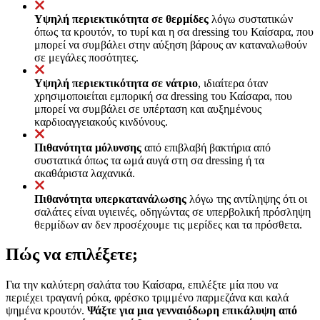
Υψηλή περιεκτικότητα σε θερμίδες
λόγω συστατικών
όπως τα κρουτόν, το τυρί και η σα dressing του Καίσαρα, που
μπορεί να συμβάλει στην αύξηση βάρους αν καταναλωθούν
σε μεγάλες ποσότητες.
Υψηλή περιεκτικότητα σε νάτριο
, ιδιαίτερα όταν
χρησιμοποιείται εμπορική σα dressing του Καίσαρα, που
μπορεί να συμβάλει σε υπέρταση και αυξημένους
καρδιοαγγειακούς κινδύνους.
Πιθανότητα μόλυνσης
από επιβλαβή βακτήρια από
συστατικά όπως τα ωμά αυγά στη σα dressing ή τα
ακαθάριστα λαχανικά.
Πιθανότητα υπερκατανάλωσης
λόγω της αντίληψης ότι οι
σαλάτες είναι υγιεινές, οδηγώντας σε υπερβολική πρόσληψη
θερμίδων αν δεν προσέχουμε τις μερίδες και τα πρόσθετα.
Πώς να επιλέξετε;
Για την καλύτερη σαλάτα του Καίσαρα, επιλέξτε μία που να
περιέχει τραγανή ρόκα, φρέσκο τριμμένο παρμεζάνα και καλά
ψημένα κρουτόν.
Ψάξτε για μια γενναιόδωρη επικάλυψη από