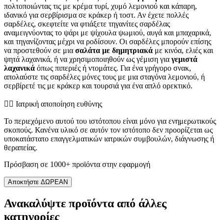
πολτοποιώντας τις με κρέμα τυρί, χυμό λεμονιού και κάπαρη,
ιδανικό για σερβίρισμα σε κράκερ ή τοστ. Αν έχετε πολλές
σαρδέλες, σκεφτείτε να φτιάξετε τηγανίτες σαρδέλας
αναμειγνύοντας το ψάρι με ψίχουλα ψωμιού, αυγά και μπαχαρικά,
και τηγανίζοντας μέχρι να ροδίσουν. Οι σαρδέλες μπορούν επίσης
να προστεθούν σε μια
σαλάτα με δημητριακά
με κινόα, ελιές και
ψητά λαχανικά, ή να χρησιμοποιηθούν ως γέμιση για
γεμιστά
λαχανικά
όπως πιπεριές ή ντομάτες. Για ένα γρήγορο σνακ,
απολαύστε τις σαρδέλες μόνες τους με μια σταγόνα λεμονιού, ή
σερβίρετέ τις με κράκερ και τουρσιά για ένα απλό ορεκτικό.
👨‍⚕️️ Ιατρική αποποίηση ευθύνης
Το περιεχόμενο αυτού του ιστότοπου είναι μόνο για ενημερωτικούς
σκοπούς. Κανένα υλικό σε αυτόν τον ιστότοπο δεν προορίζεται ως
υποκατάστατο επαγγελματικών ιατρικών συμβουλών, διάγνωσης ή
θεραπείας.
Πρόσβαση σε 1000+ προϊόντα στην εφαρμογή
Αποκτήστε ΔΩΡΕΑΝ
Ανακαλύψτε προϊόντα από άλλες
κατηγορίες