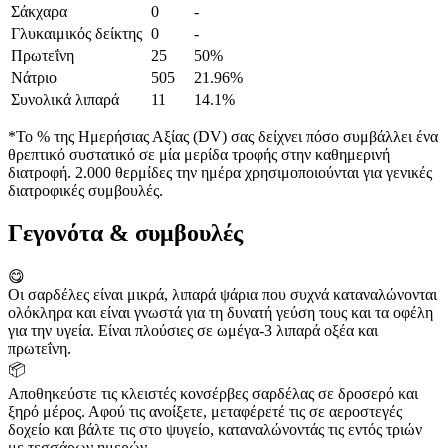
Σάκχαρα
0
-
Γλυκαιμικός δείκτης
0
-
Πρωτεΐνη
25
50%
Νάτριο
505
21.96%
Συνολικά λιπαρά
11
14.1%
*Το % της Ημερήσιας Αξίας (DV) σας δείχνει πόσο συμβάλλει ένα
θρεπτικό συστατικό σε μία μερίδα τροφής στην καθημερινή
διατροφή. 2.000 θερμίδες την ημέρα χρησιμοποιούνται για γενικές
διατροφικές συμβουλές.
Γεγονότα & συμβουλές
😋
Οι σαρδέλες είναι μικρά, λιπαρά ψάρια που συχνά καταναλώνονται
ολόκληρα και είναι γνωστά για τη δυνατή γεύση τους και τα οφέλη
για την υγεία. Είναι πλούσιες σε ωμέγα-3 λιπαρά οξέα και
πρωτεΐνη.
📦
Αποθηκεύστε τις κλειστές κονσέρβες σαρδέλας σε δροσερό και
ξηρό μέρος. Αφού τις ανοίξετε, μεταφέρετέ τις σε αεροστεγές
δοχείο και βάλτε τις στο ψυγείο, καταναλώνοντάς τις εντός τριών
με τεσσάρων ημερών.