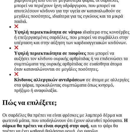
χαμηλότερη από ότι σε μεγαλύτερα ψάρια, οι σαρδέλες
μπορεί να περιέχουν ίχνη υδράργυρου, που μπορεί να
αποτελέσουν κίνδυνο για την υγεία αν καταναλωθούν σε
μεγάλες ποσότητες, ιδιαίτερα για τις εγκύους και τα μικρά
παιδιά.
Υψηλή περιεκτικότητα σε νάτριο
ιδιαίτερα στις κονσέρβες
ή επεξεργασμένες σαρδέλες, που μπορεί να συμβάλλει στην
υπέρταση και στην αύξηση των καρδιοαγγειακών κινδύνων.
Υψηλή περιεκτικότητα σε πουρίνες
που μπορεί να
αυξήσει τον κίνδυνο ουρικής αρθρίτιδας ή να επιδεινώσει τα
συμπτώματα της ουρικής αρθρίτιδας σε ευαίσθητα άτομα
όταν καταναλώνονται σε μεγάλες ποσότητες.
Κίνδυνος αλλεργικών αντιδράσεων
σε άτομα με αλλεργίες
στα ψάρια, προκαλώντας συμπτώματα όπως κνησμό,
πρήξιμο ή αναφυλαξία.
Πώς να επιλέξετε;
Οι σαρδέλες θα πρέπει να είναι φρέσκες με λαμπερό δέρμα και
φωτεινά μάτια, που υποδηλώνουν ότι έχουν αλιευθεί πρόσφατα.
Η
σάρκα θα πρέπει να είναι σφιχτή στην αφή
, και το ψάρι θα
πρέπει να έχει καθαρή θαλάσσια οσμή, όχι ψαρίλα.