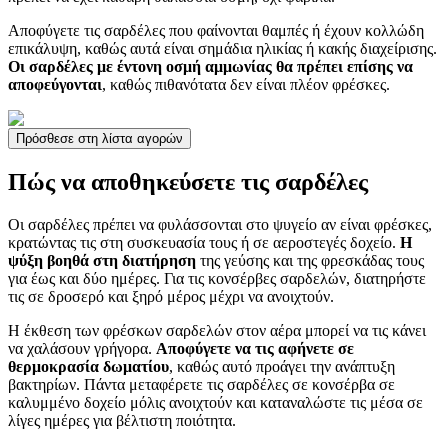
Αποφύγετε τις σαρδέλες που φαίνονται θαμπές ή έχουν κολλώδη
επικάλυψη, καθώς αυτά είναι σημάδια ηλικίας ή κακής διαχείρισης.
Οι σαρδέλες με έντονη οσμή αμμωνίας θα πρέπει επίσης να
αποφεύγονται
, καθώς πιθανότατα δεν είναι πλέον φρέσκες.
Πρόσθεσε στη λίστα αγορών
Πώς να αποθηκεύσετε τις σαρδέλες
Οι σαρδέλες πρέπει να φυλάσσονται στο ψυγείο αν είναι φρέσκες,
κρατώντας τις στη συσκευασία τους ή σε αεροστεγές δοχείο.
Η
ψύξη βοηθά στη διατήρηση
της γεύσης και της φρεσκάδας τους
για έως και δύο ημέρες. Για τις κονσέρβες σαρδελών, διατηρήστε
τις σε δροσερό και ξηρό μέρος μέχρι να ανοιχτούν.
Η έκθεση των φρέσκων σαρδελών στον αέρα μπορεί να τις κάνει
να χαλάσουν γρήγορα.
Αποφύγετε να τις αφήνετε σε
θερμοκρασία δωματίου
, καθώς αυτό προάγει την ανάπτυξη
βακτηρίων. Πάντα μεταφέρετε τις σαρδέλες σε κονσέρβα σε
καλυμμένο δοχείο μόλις ανοιχτούν και καταναλώστε τις μέσα σε
λίγες ημέρες για βέλτιστη ποιότητα.