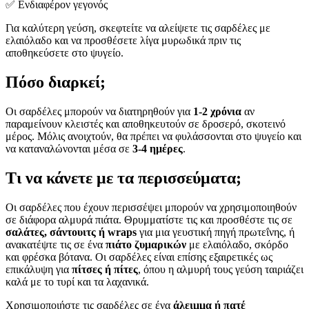
✅ Ενδιαφέρον γεγονός
Για καλύτερη γεύση, σκεφτείτε να αλείψετε τις σαρδέλες με
ελαιόλαδο και να προσθέσετε λίγα μυρωδικά πριν τις
αποθηκεύσετε στο ψυγείο.
Πόσο διαρκεί;
Οι σαρδέλες μπορούν να διατηρηθούν για
1-2 χρόνια
αν
παραμείνουν κλειστές και αποθηκευτούν σε δροσερό, σκοτεινό
μέρος. Μόλις ανοιχτούν, θα πρέπει να φυλάσσονται στο ψυγείο και
να καταναλώνονται μέσα σε
3-4 ημέρες
.
Τι να κάνετε με τα περισσεύματα;
Οι σαρδέλες που έχουν περισσέψει μπορούν να χρησιμοποιηθούν
σε διάφορα αλμυρά πιάτα. Θρυμματίστε τις και προσθέστε τις σε
σαλάτες, σάντουιτς ή wraps
για μια γευστική πηγή πρωτεΐνης, ή
ανακατέψτε τις σε ένα
πιάτο ζυμαρικών
με ελαιόλαδο, σκόρδο
και φρέσκα βότανα. Οι σαρδέλες είναι επίσης εξαιρετικές ως
επικάλυψη για
πίτσες ή πίτες
, όπου η αλμυρή τους γεύση ταιριάζει
καλά με το τυρί και τα λαχανικά.
Χρησιμοποιήστε τις σαρδέλες σε ένα
άλειμμα ή πατέ