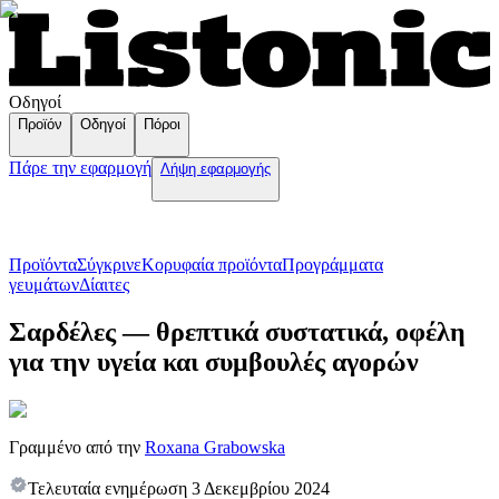
Οδηγοί
Προϊόν
Οδηγοί
Πόροι
Πάρε την εφαρμογή
Λήψη εφαρμογής
Προϊόντα
Σύγκρινε
Κορυφαία προϊόντα
Пρογράμματα
γευμάτων
Δίαιτες
Σαρδέλες — θρεπτικά συστατικά, οφέλη
για την υγεία και συμβουλές αγορών
Γραμμένο από την
Roxana Grabowska
Τελευταία ενημέρωση
3 Δεκεμβρίου 2024