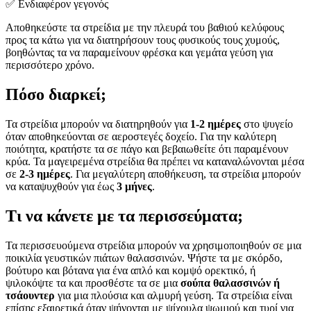
✅ Ενδιαφέρον γεγονός
Αποθηκεύστε τα στρείδια με την πλευρά του βαθιού κελύφους
προς τα κάτω για να διατηρήσουν τους φυσικούς τους χυμούς,
βοηθώντας τα να παραμείνουν φρέσκα και γεμάτα γεύση για
περισσότερο χρόνο.
Πόσο διαρκεί;
Τα στρείδια μπορούν να διατηρηθούν για
1-2 ημέρες
στο ψυγείο
όταν αποθηκεύονται σε αεροστεγές δοχείο. Για την καλύτερη
ποιότητα, κρατήστε τα σε πάγο και βεβαιωθείτε ότι παραμένουν
κρύα. Τα μαγειρεμένα στρείδια θα πρέπει να καταναλώνονται μέσα
σε
2-3 ημέρες
. Για μεγαλύτερη αποθήκευση, τα στρείδια μπορούν
να καταψυχθούν για έως
3 μήνες
.
Τι να κάνετε με τα περισσεύματα;
Τα περισσευούμενα στρείδια μπορούν να χρησιμοποιηθούν σε μια
ποικιλία γευστικών πιάτων θαλασσινών. Ψήστε τα με σκόρδο,
βούτυρο και βότανα για ένα απλό και κομψό ορεκτικό, ή
ψιλοκόψτε τα και προσθέστε τα σε μια
σούπα θαλασσινών ή
τσάουντερ
για μια πλούσια και αλμυρή γεύση. Τα στρείδια είναι
επίσης εξαιρετικά όταν ψήνονται με ψίχουλα ψωμιού και τυρί για