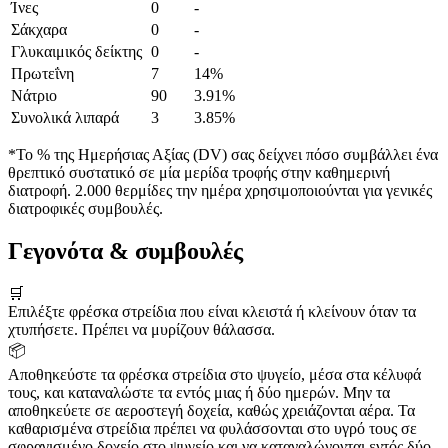
Ίνες
0
-
Σάκχαρα
0
-
Γλυκαιμικός δείκτης
0
-
Πρωτεΐνη
7
14%
Νάτριο
90
3.91%
Συνολικά λιπαρά
3
3.85%
*Το % της Ημερήσιας Αξίας (DV) σας δείχνει πόσο συμβάλλει ένα
θρεπτικό συστατικό σε μία μερίδα τροφής στην καθημερινή
διατροφή. 2.000 θερμίδες την ημέρα χρησιμοποιούνται για γενικές
διατροφικές συμβουλές.
Γεγονότα & συμβουλές
🛒
Επιλέξτε φρέσκα στρείδια που είναι κλειστά ή κλείνουν όταν τα
χτυπήσετε. Πρέπει να μυρίζουν θάλασσα.
📦
Αποθηκεύστε τα φρέσκα στρείδια στο ψυγείο, μέσα στα κέλυφά
τους, και καταναλώστε τα εντός μιας ή δύο ημερών. Μην τα
αποθηκεύετε σε αεροστεγή δοχεία, καθώς χρειάζονται αέρα. Τα
καθαρισμένα στρείδια πρέπει να φυλάσσονται στο υγρό τους σε
σφραγισμένο δοχείο στο ψυγείο και να καταναλώνονται εντός δύο