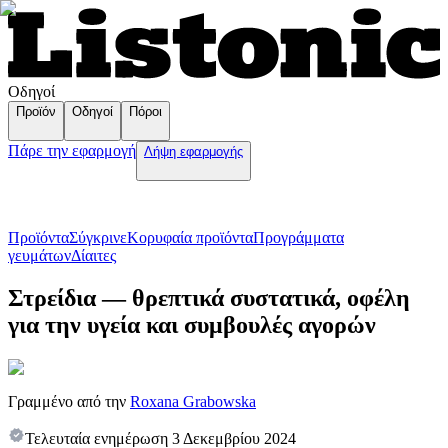
Οδηγοί
Προϊόν
Οδηγοί
Πόροι
Πάρε την εφαρμογή
Λήψη εφαρμογής
Προϊόντα
Σύγκρινε
Κορυφαία προϊόντα
Пρογράμματα
γευμάτων
Δίαιτες
Στρείδια — θρεπτικά συστατικά, οφέλη
για την υγεία και συμβουλές αγορών
Γραμμένο από την
Roxana Grabowska
Τελευταία ενημέρωση
3 Δεκεμβρίου 2024