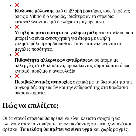
Κίνδυνος μόλυνσης
από επιβλαβή βακτήρια, ιούς ή τοξίνες
όπως ο Vibrio ή ο νοροϊός, ιδιαίτερα αν τα στρείδια
καταναλώνονται ωμά ή ελάχιστα μαγειρεμένα.
Υψηλή περιεκτικότητα σε χοληστερόλη
στα στρείδια, που
μπορεί να είναι ανησυχητική για άτομα με υψηλή
χοληστερόλη ή καρδιοπάθειες όταν καταναλώνονται σε
μεγάλες ποσότητες.
Πιθανότητα αλλεργικών αντιδράσεων
σε άτομα με
αλλεργίες στα θαλασσινά, προκαλώντας συμπτώματα όπως
κνησμό, πρήξιμο ή αναφυλαξία.
Περιβαλλοντικές ανησυχίες
σχετικά με τη βιωσιμότητα της
συγκομιδής στρειδιών και την επίδρασή της στα θαλάσσια
οικοσυστήματα.
Πώς να επιλέξετε;
Οι ζωντανοί στρείδια θα πρέπει να είναι κλειστά σφιχτά ή να
κλείνουν όταν τα χτυπήσετε, υποδεικνύοντας ότι είναι ζωντανά και
φρέσκα.
Τα κελύφη θα πρέπει να είναι υγρά
και χωρίς ρωγμές.