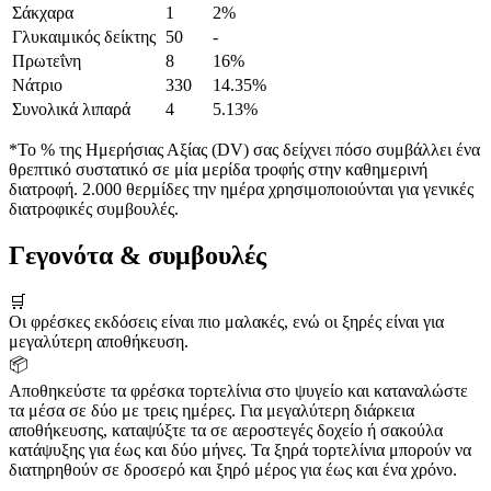
Σάκχαρα
1
2%
Γλυκαιμικός δείκτης
50
-
Πρωτεΐνη
8
16%
Νάτριο
330
14.35%
Συνολικά λιπαρά
4
5.13%
*Το % της Ημερήσιας Αξίας (DV) σας δείχνει πόσο συμβάλλει ένα
θρεπτικό συστατικό σε μία μερίδα τροφής στην καθημερινή
διατροφή. 2.000 θερμίδες την ημέρα χρησιμοποιούνται για γενικές
διατροφικές συμβουλές.
Γεγονότα & συμβουλές
🛒
Οι φρέσκες εκδόσεις είναι πιο μαλακές, ενώ οι ξηρές είναι για
μεγαλύτερη αποθήκευση.
📦
Αποθηκεύστε τα φρέσκα τορτελίνια στο ψυγείο και καταναλώστε
τα μέσα σε δύο με τρεις ημέρες. Για μεγαλύτερη διάρκεια
αποθήκευσης, καταψύξτε τα σε αεροστεγές δοχείο ή σακούλα
κατάψυξης για έως και δύο μήνες. Τα ξηρά τορτελίνια μπορούν να
διατηρηθούν σε δροσερό και ξηρό μέρος για έως και ένα χρόνο.