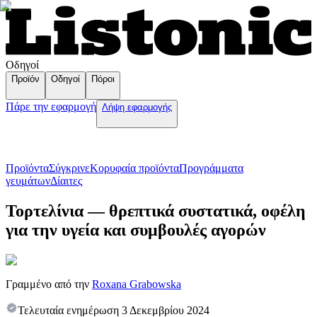
Οδηγοί
Προϊόν
Οδηγοί
Πόροι
Πάρε την εφαρμογή
Λήψη εφαρμογής
Προϊόντα
Σύγκρινε
Κορυφαία προϊόντα
Пρογράμματα
γευμάτων
Δίαιτες
Τορτελίνια — θρεπτικά συστατικά, οφέλη
για την υγεία και συμβουλές αγορών
Γραμμένο από την
Roxana Grabowska
Τελευταία ενημέρωση
3 Δεκεμβρίου 2024