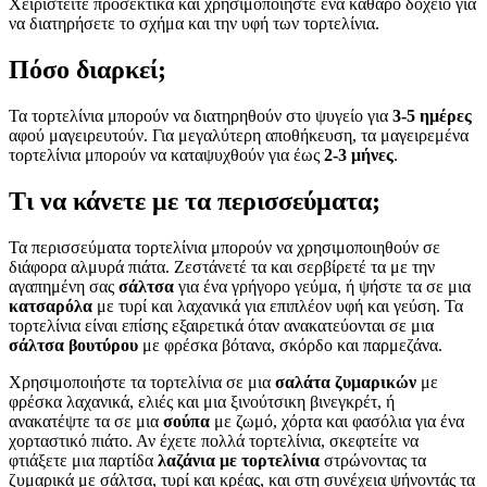
Χειριστείτε προσεκτικά και χρησιμοποιήστε ένα καθαρό δοχείο για
να διατηρήσετε το σχήμα και την υφή των τορτελίνια.
Πόσο διαρκεί;
Τα τορτελίνια μπορούν να διατηρηθούν στο ψυγείο για
3-5 ημέρες
αφού μαγειρευτούν. Για μεγαλύτερη αποθήκευση, τα μαγειρεμένα
τορτελίνια μπορούν να καταψυχθούν για έως
2-3 μήνες
.
Τι να κάνετε με τα περισσεύματα;
Τα περισσεύματα τορτελίνια μπορούν να χρησιμοποιηθούν σε
διάφορα αλμυρά πιάτα. Ζεστάνετέ τα και σερβίρετέ τα με την
αγαπημένη σας
σάλτσα
για ένα γρήγορο γεύμα, ή ψήστε τα σε μια
κατσαρόλα
με τυρί και λαχανικά για επιπλέον υφή και γεύση. Τα
τορτελίνια είναι επίσης εξαιρετικά όταν ανακατεύονται σε μια
σάλτσα βουτύρου
με φρέσκα βότανα, σκόρδο και παρμεζάνα.
Χρησιμοποιήστε τα τορτελίνια σε μια
σαλάτα ζυμαρικών
με
φρέσκα λαχανικά, ελιές και μια ξινούτσικη βινεγκρέτ, ή
ανακατέψτε τα σε μια
σούπα
με ζωμό, χόρτα και φασόλια για ένα
χορταστικό πιάτο. Αν έχετε πολλά τορτελίνια, σκεφτείτε να
φτιάξετε μια παρτίδα
λαζάνια με τορτελίνια
στρώνοντας τα
ζυμαρικά με σάλτσα, τυρί και κρέας, και στη συνέχεια ψήνοντάς τα