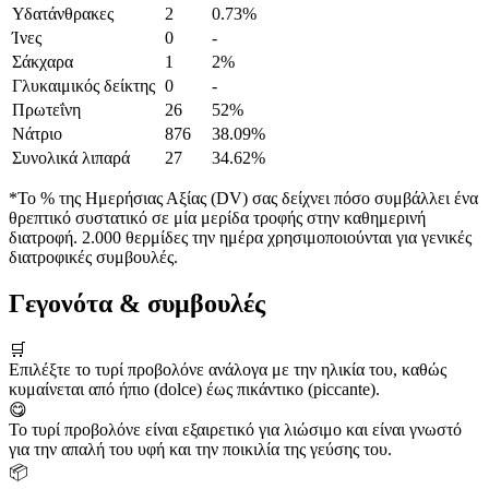
Υδατάνθρακες
2
0.73%
Ίνες
0
-
Σάκχαρα
1
2%
Γλυκαιμικός δείκτης
0
-
Πρωτεΐνη
26
52%
Νάτριο
876
38.09%
Συνολικά λιπαρά
27
34.62%
*Το % της Ημερήσιας Αξίας (DV) σας δείχνει πόσο συμβάλλει ένα
θρεπτικό συστατικό σε μία μερίδα τροφής στην καθημερινή
διατροφή. 2.000 θερμίδες την ημέρα χρησιμοποιούνται για γενικές
διατροφικές συμβουλές.
Γεγονότα & συμβουλές
🛒
Επιλέξτε το τυρί προβολόνε ανάλογα με την ηλικία του, καθώς
κυμαίνεται από ήπιο (dolce) έως πικάντικο (piccante).
😋
Το τυρί προβολόνε είναι εξαιρετικό για λιώσιμο και είναι γνωστό
για την απαλή του υφή και την ποικιλία της γεύσης του.
📦