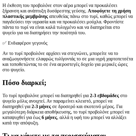
Η έκθεση του προβολόνε στον αέρα μπορεί να προκαλέσει
ξήρανση και ανάπτυξη δυσάρεστης γεύσης.
Αποφύγετε τη χρήση
πλαστικής μεμβράνης
απευθείας πάνω στο τυρί, καθώς μπορεί να
παγιδεύσει την υγρασία και να προκαλέσει μούχλα. Φροντίστε
πάντα το τυρί να είναι καλά τυλιγμένο και να διατηρείται στο
ψυγείο για να διατηρήσει την ποιότητά του.
✅ Ενδιαφέρον γεγονός
Αν το τυρί προβολόνε αρχίσει να στεγνώνει, μπορείτε να το
αναζωογονήσετε ελαφρώς τυλίγοντάς το σε μια υγρή χαρτοπετσέτα
και τοποθετώντας το σε ένα αεροστεγές δοχείο για μερικές ώρες
στο ψυγείο.
Πόσο διαρκεί;
Το τυρί προβολόνε μπορεί να διατηρηθεί για
2-3 εβδομάδες
στο
ψυγείο μόλις ανοιχτεί. Αν παραμείνει κλειστό, μπορεί να
διατηρηθεί για
2-3 μήνες
σε δροσερό και σκοτεινό μέρος. Για
μεγαλύτερη διάρκεια αποθήκευσης, το τυρί προβολόνε μπορεί να
καταψυχθεί για έως
6 μήνες
, αλλά η υφή του μπορεί να αλλάξει
κατά την απόψυξη.
Τι να κάνετε με τα περισσεύματα;