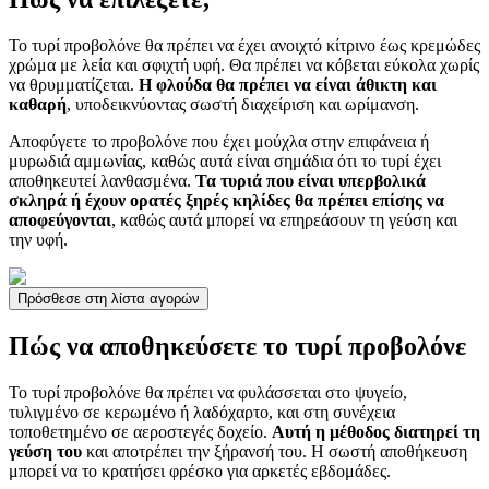
Το τυρί προβολόνε θα πρέπει να έχει ανοιχτό κίτρινο έως κρεμώδες
χρώμα με λεία και σφιχτή υφή. Θα πρέπει να κόβεται εύκολα χωρίς
να θρυμματίζεται.
Η φλούδα θα πρέπει να είναι άθικτη και
καθαρή
, υποδεικνύοντας σωστή διαχείριση και ωρίμανση.
Αποφύγετε το προβολόνε που έχει μούχλα στην επιφάνεια ή
μυρωδιά αμμωνίας, καθώς αυτά είναι σημάδια ότι το τυρί έχει
αποθηκευτεί λανθασμένα.
Τα τυριά που είναι υπερβολικά
σκληρά ή έχουν ορατές ξηρές κηλίδες θα πρέπει επίσης να
αποφεύγονται
, καθώς αυτά μπορεί να επηρεάσουν τη γεύση και
την υφή.
Πρόσθεσε στη λίστα αγορών
Πώς να αποθηκεύσετε το τυρί προβολόνε
Το τυρί προβολόνε θα πρέπει να φυλάσσεται στο ψυγείο,
τυλιγμένο σε κερωμένο ή λαδόχαρτο, και στη συνέχεια
τοποθετημένο σε αεροστεγές δοχείο.
Αυτή η μέθοδος διατηρεί τη
γεύση του
και αποτρέπει την ξήρανσή του. Η σωστή αποθήκευση
μπορεί να το κρατήσει φρέσκο για αρκετές εβδομάδες.