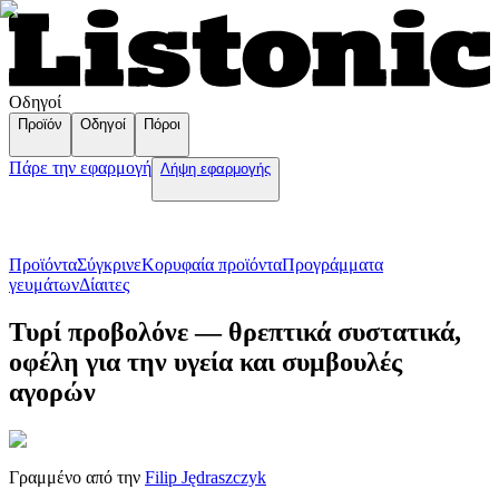
Οδηγοί
Προϊόν
Οδηγοί
Πόροι
Πάρε την εφαρμογή
Λήψη εφαρμογής
Προϊόντα
Σύγκρινε
Κορυφαία προϊόντα
Пρογράμματα
γευμάτων
Δίαιτες
Τυρί προβολόνε — θρεπτικά συστατικά,
οφέλη για την υγεία και συμβουλές
αγορών
Γραμμένο από την
Filip Jędraszczyk