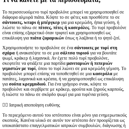
Το περισσευούμενο τυρί προβολόνε μπορεί να χρησιμοποιηθεί σε
διάφορα αλμυρά πιάτα. Κόψτε το σε φέτες και προσθέστε το σε
σάντουιτς, wraps ή μπέργκερ
για μια κρεμώδη, ήπια γεύση, ή
λιώστε το πάνω σε
πίτσες, πίτες ή κασερόλες
. Το τυρί προβολόνε
είναι επίσης εξαιρετικό όταν τριφτεί και χρησιμοποιηθεί ως
επικάλυψη για
πιάτα ζυμαρικών
όπως η λαζάνια ή το ψητό ζιτί.
Χρησιμοποιήστε το προβολόνε σε ένα
σάντουιτς με τυρί στη
σχάρα
ή ανακατέψτε το σε μια
σάλτσα τυριού
για να βουτάτε
ψωμί, κράκερ ή λαχανικά. Αν έχετε πολύ τυρί προβολόνε,
σκεφτείτε να φτιάξετε μια παρτίδα
μανιταριών ή πιπεριών
γεμιστών με τυρί
, όπου το τυρί λιώνει σε μια κρεμώδη γέμιση. Το
προβολόνε μπορεί επίσης να τοποθετηθεί σε μια
κασερόλα
με
πατάτες, λαχανικά και κρέατα, ή να χρησιμοποιηθεί ως επικάλυψη
για
σούπα κρεμμυδιού
. Για ένα γρήγορο σνακ, κόψτε το
προβολόνε και σερβίρετε με κράκερ, φρούτα και ξηρούς καρπούς,
ή λιώστε το πάνω σε σκόρδο ψωμί για μια τυρένια γεύση.
👨‍⚕️️ Ιατρική αποποίηση ευθύνης
Το περιεχόμενο αυτού του ιστότοπου είναι μόνο για ενημερωτικούς
σκοπούς. Κανένα υλικό σε αυτόν τον ιστότοπο δεν προορίζεται ως
υποκατάστατο επαγγελματικών ιατρικών συμβουλών, διάγνωσης ή