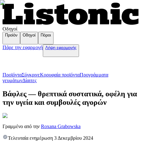
Οδηγοί
Προϊόν
Οδηγοί
Πόροι
Πάρε την εφαρμογή
Λήψη εφαρμογής
Προϊόντα
Σύγκρινε
Κορυφαία προϊόντα
Пρογράμματα
γευμάτων
Δίαιτες
Βάφλες — θρεπτικά συστατικά, οφέλη για
την υγεία και συμβουλές αγορών
Γραμμένο από την
Roxana Grabowska
Τελευταία ενημέρωση
3 Δεκεμβρίου 2024