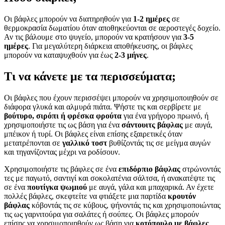
Οι βάφλες μπορούν να διατηρηθούν για
1-2 ημέρες
σε
θερμοκρασία δωματίου όταν αποθηκεύονται σε αεροστεγές δοχείο.
Αν τις βάλουμε στο ψυγείο, μπορούν να κρατήσουν για
3-5
ημέρες
. Για μεγαλύτερη διάρκεια αποθήκευσης, οι βάφλες
μπορούν να καταψυχθούν για έως
2-3 μήνες
.
Τι να κάνετε με τα περισσεύματα;
Οι βάφλες που έχουν περισσέψει μπορούν να χρησιμοποιηθούν σε
διάφορα γλυκά και αλμυρά πιάτα. Ψήστε τις και σερβίρετε με
βούτυρο, σιρόπι ή φρέσκα φρούτα
για ένα γρήγορο πρωινό, ή
χρησιμοποιήστε τις ως βάση για ένα
σάντουιτς βάφλας
με αυγά,
μπέικον ή τυρί. Οι βάφλες είναι επίσης εξαιρετικές όταν
μετατρέπονται σε
γαλλικό τοστ
βυθίζοντάς τις σε μείγμα αυγών
και τηγανίζοντας μέχρι να ροδίσουν.
Χρησιμοποιήστε τις βάφλες σε ένα
επιδόρπιο βάφλας
στρώνοντάς
τες με παγωτό, σαντιγί και σοκολατένια σάλτσα, ή ανακατέψτε τις
σε ένα
πουτίγκα ψωμιού
με αυγά, γάλα και μπαχαρικά. Αν έχετε
πολλές βάφλες, σκεφτείτε να φτιάξετε μια παρτίδα
κρουτόν
βάφλας
κόβοντάς τις σε κύβους, ψήνοντάς τις και χρησιμοποιώντας
τις ως γαρνιτούρα για σαλάτες ή σούπες. Οι βάφλες μπορούν
επίσης να χρησιμοποιηθούν ως βάση για
κοτόπουλο με βάφλες
,