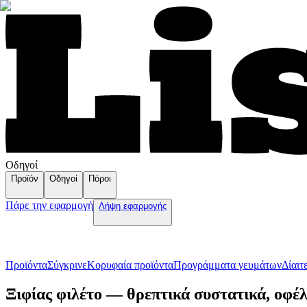
Οδηγοί
Προϊόν
Οδηγοί
Πόροι
Πάρε την εφαρμογή
Λήψη εφαρμογής
Προϊόντα
Σύγκρινε
Κορυφαία προϊόντα
Пρογράμματα γευμάτων
Δίαιτ
Ξιφίας φιλέτο — θρεπτικά συστατικά, οφέλ