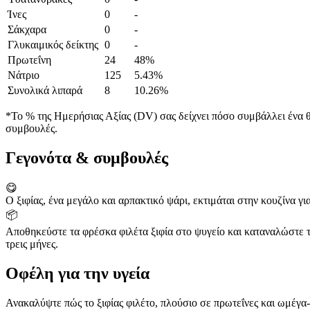
Ίνες
0
-
Σάκχαρα
0
-
Γλυκαιμικός δείκτης
0
-
Πρωτεΐνη
24
48%
Νάτριο
125
5.43%
Συνολικά λιπαρά
8
10.26%
*Το % της Ημερήσιας Αξίας (DV) σας δείχνει πόσο συμβάλλει ένα θρ
συμβουλές.
Γεγονότα & συμβουλές
😋
Ο ξιφίας, ένα μεγάλο και αρπακτικό ψάρι, εκτιμάται στην κουζίνα γι
📦
Αποθηκεύστε τα φρέσκα φιλέτα ξιφία στο ψυγείο και καταναλώστε τ
τρεις μήνες.
Οφέλη για την υγεία
Ανακαλύψτε πώς το ξιφίας φιλέτο, πλούσιο σε πρωτεΐνες και ωμέγα-3