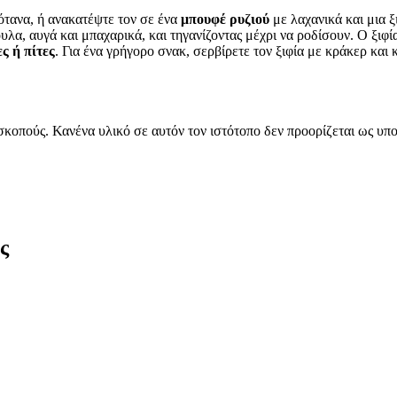
βότανα, ή ανακατέψτε τον σε ένα
μπουφέ ρυζιού
με λαχανικά και μια ξ
λα, αυγά και μπαχαρικά, και τηγανίζοντας μέχρι να ροδίσουν. Ο ξιφί
ες ή πίτες
. Για ένα γρήγορο σνακ, σερβίρετε τον ξιφία με κράκερ και
 σκοπούς. Κανένα υλικό σε αυτόν τον ιστότοπο δεν προορίζεται ως 
ς