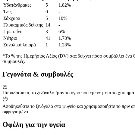
Υδατάνθρακες
5
1.82%
Ίνες
0
-
Σάκχαρα
5
10%
Γλυκαιμικός δείκτης
14
-
Πρωτεΐνη
3
6%
Νάτριο
41
1.78%
Συνολικά λιπαρά
1
1.28%
*Το % της Ημερήσιας Αξίας (DV) σας δείχνει πόσο συμβάλλει ένα θρ
συμβουλές.
Γεγονότα & συμβουλές
😋
Παραδοσιακά, το ξινόγαλο ήταν το υγρό που έμενε μετά το χτύπημ
📦
Αποθηκεύστε το ξινόγαλο στο ψυγείο και χρησιμοποιήστε το πριν α
σφραγισμένο.
Οφέλη για την υγεία