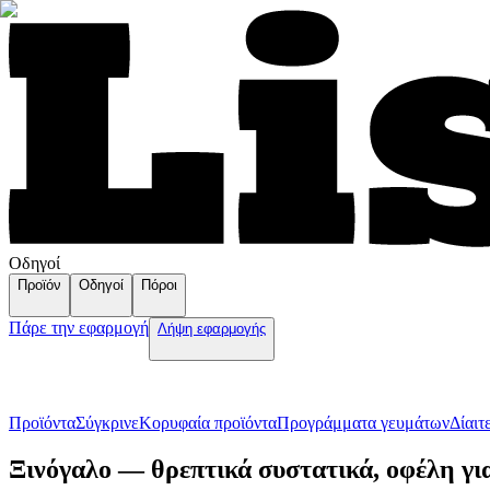
Οδηγοί
Προϊόν
Οδηγοί
Πόροι
Πάρε την εφαρμογή
Λήψη εφαρμογής
Προϊόντα
Σύγκρινε
Κορυφαία προϊόντα
Пρογράμματα γευμάτων
Δίαιτ
Ξινόγαλο — θρεπτικά συστατικά, οφέλη γι