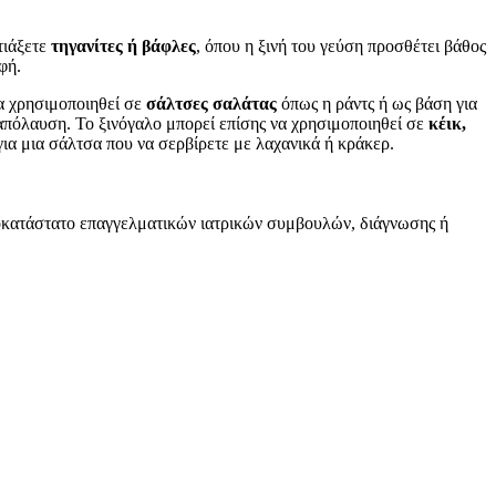
τιάξετε
τηγανίτες ή βάφλες
, όπου η ξινή του γεύση προσθέτει βάθος
φή.
να χρησιμοποιηθεί σε
σάλτσες σαλάτας
όπως η ράντς ή ως βάση για
 απόλαυση. Το ξινόγαλο μπορεί επίσης να χρησιμοποιηθεί σε
κέικ,
για μια σάλτσα που να σερβίρετε με λαχανικά ή κράκερ.
υποκατάστατο επαγγελματικών ιατρικών συμβουλών, διάγνωσης ή