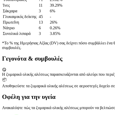
Ίνες
11
39.29%
Σάκχαρα
3
6%
Γλυκαιμικός δείκτης
45
-
Πρωτεΐνη
13
26%
Νάτριο
6
0.26%
Συνολικά λιπαρά
3
3.85%
*Το % της Ημερήσιας Αξίας (DV) σας δείχνει πόσο συμβάλλει ένα θρ
συμβουλές.
Γεγονότα & συμβουλές
😋
Η ζυμαρικά ολικής αλέσεως παρασκευάζονται από αλεύρι που περιέχ
📦
Αποθηκεύστε τα ζυμαρικά ολικής αλέσεως σε αεροστεγές δοχείο σε
Οφέλη για την υγεία
Ανακαλύψτε πώς τα ζυμαρικά ολικής αλέσεως μπορούν να βελτιώσουν