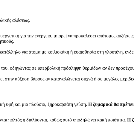
ολικής αλέσεως.
 ευεργετική για την ενέργεια, μπορεί να προκαλέσει απότομες αυξήσε
ητικούς.
κατάλληλο για άτομα με κοιλιοκάκη ή ευαισθησία στη γλουτένη, εν
 του, οδηγώντας σε υπερβολική πρόσληψη θερμίδων αν δεν προσέχουμ
ι στην αύξηση βάρους αν καταναλώνεται συχνά ή σε μεγάλες μερίδες,
ική υφή και μια πλούσια, ξηροκαρπάτη γεύση.
Η ζυμαρικά θα πρέπει
νται πολτός ή διαλύονται, καθώς αυτό υποδηλώνει κακή ποιότητα.
Η ζ