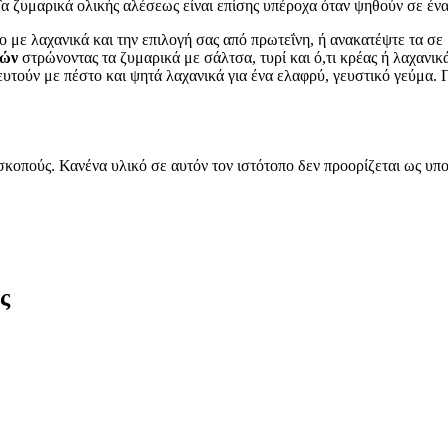
α ζυμαρικά ολικής αλέσεως είναι επίσης υπέροχα όταν ψηθούν σε έν
ο με λαχανικά και την επιλογή σας από πρωτεΐνη, ή ανακατέψτε τα σε
κών
στρώνοντας τα ζυμαρικά με σάλτσα, τυρί και ό,τι κρέας ή λαχανικ
υτούν με πέστο και ψητά λαχανικά για ένα ελαφρύ, γευστικό γεύμα. Γ
 σκοπούς. Κανένα υλικό σε αυτόν τον ιστότοπο δεν προορίζεται ως 
ς