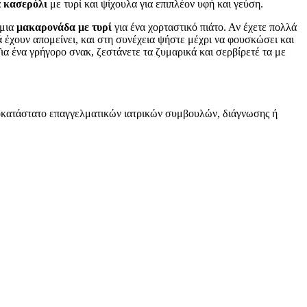
α
κασερόλι
με τυρί και ψίχουλα για επιπλέον υφή και γεύση.
 μια
μακαρονάδα με τυρί
για ένα χορταστικό πιάτο. Αν έχετε πολλά
ά έχουν απομείνει, και στη συνέχεια ψήστε μέχρι να φουσκώσει και
ια ένα γρήγορο σνακ, ζεστάνετε τα ζυμαρικά και σερβίρετέ τα με
υποκατάστατο επαγγελματικών ιατρικών συμβουλών, διάγνωσης ή