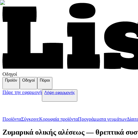
Οδηγοί
Προϊόν
Οδηγοί
Πόροι
Πάρε την εφαρμογή
Λήψη εφαρμογής
Προϊόντα
Σύγκρινε
Κορυφαία προϊόντα
Пρογράμματα γευμάτων
Δίαιτ
Ζυμαρικά ολικής αλέσεως — θρεπτικά συστ