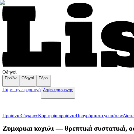
Οδηγοί
Προϊόν
Οδηγοί
Πόροι
Πάρε την εφαρμογή
Λήψη εφαρμογής
Προϊόντα
Σύγκρινε
Κορυφαία προϊόντα
Пρογράμματα γευμάτων
Δίαιτ
Ζυμαρικα κοχυλι — θρεπτικά συστατικά, ο