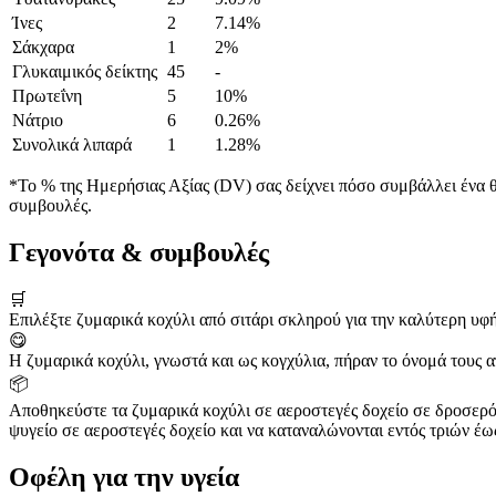
Ίνες
2
7.14%
Σάκχαρα
1
2%
Γλυκαιμικός δείκτης
45
-
Πρωτεΐνη
5
10%
Νάτριο
6
0.26%
Συνολικά λιπαρά
1
1.28%
*Το % της Ημερήσιας Αξίας (DV) σας δείχνει πόσο συμβάλλει ένα θρ
συμβουλές.
Γεγονότα & συμβουλές
🛒
Επιλέξτε ζυμαρικά κοχύλι από σιτάρι σκληρού για την καλύτερη υφή
😋
Η ζυμαρικά κοχύλι, γνωστά και ως κογχύλια, πήραν το όνομά τους α
📦
Αποθηκεύστε τα ζυμαρικά κοχύλι σε αεροστεγές δοχείο σε δροσερό 
ψυγείο σε αεροστεγές δοχείο και να καταναλώνονται εντός τριών έω
Οφέλη για την υγεία