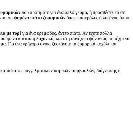
ζυμαρικών
που προτιμάτε για ένα απλό γεύμα, ή προσθέστε τα σε
νται σε
ψημένα πιάτα ζυμαρικών
όπως κασερόλες ή λαζάνια, όπου
ια με τυρί
για ένα κρεμώδες, άνετο πιάτο. Αν έχετε πολλά
υούμενα κρέατα ή λαχανικά, και στη συνέχεια ψήνοντάς τα μέχρι να
μα. Για ένα γρήγορο σνακ, ζεστάνετε τα ζυμαρικά κοχύλι και
υποκατάστατο επαγγελματικών ιατρικών συμβουλών, διάγνωσης ή