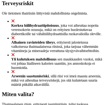
Terveysriskit
Ole tietoinen thairiisiin liittyvistä mahdollisista ongelmista.
Korkea hiilihydraattipitoisuus
, joka voi aiheuttaa nopeita
verensokerin nousuja, mikä on erityisen huolestuttavaa
diabeetikoille tai vähähiilihydraattisilla ruokavalioilla oleville.
Alhainen ravinteiden tiheys
, erityisesti jalostetussa
valkoisessa thaimaalaisessa riisissä, joka tarjoaa vähemmän
vitamiineja ja mineraaleja verrattuna täysjyvävaihtoehtoihin.
Yli kulutuksen mahdollisuus
sen maukkauden vuoksi, mikä
voi johtaa liialliseen kalorien saantiin, jos annoskokoja ei
huomioida.
Arseenin saastumisriski
, sillä riisi voi imeä maasta arseenia,
mikä voi aiheuttaa terveysriskejä, jos sitä kulutetaan suuria
määriä pitkällä aikavälillä.
Miten valita?
Thaimaalaisen riisin, erityisesti jasmiiniriisin, tulisi tuoksua