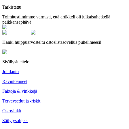
Tarkistettu
Toimitustiimimme varmisti, että artikkeli oli julkaisuhetkellä
paikkansapitävä.
Hanki huippuarvosteltu ostoslistasovellus puhelimeesi!
Sisällysluettelo
Johdanto
Ravintoaineet
Faktoja & vinkkejä
Terveysedut ja -riskit
Ostovinkit
Säilytysohjeet