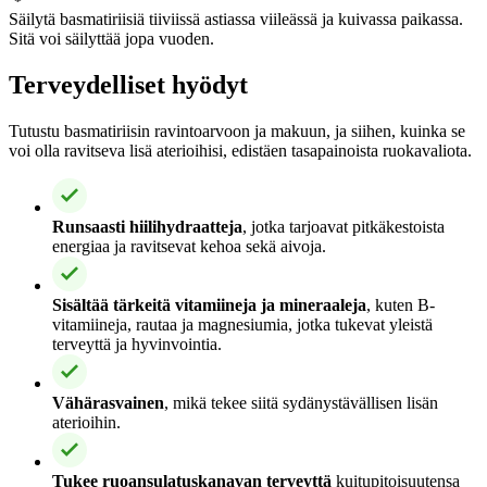
Säilytä basmatiriisiä tiiviissä astiassa viileässä ja kuivassa paikassa.
Sitä voi säilyttää jopa vuoden.
Terveydelliset hyödyt
Tutustu basmatiriisin ravintoarvoon ja makuun, ja siihen, kuinka se
voi olla ravitseva lisä aterioihisi, edistäen tasapainoista ruokavaliota.
Runsaasti hiilihydraatteja
, jotka tarjoavat pitkäkestoista
energiaa ja ravitsevat kehoa sekä aivoja.
Sisältää tärkeitä vitamiineja ja mineraaleja
, kuten B-
vitamiineja, rautaa ja magnesiumia, jotka tukevat yleistä
terveyttä ja hyvinvointia.
Vähärasvainen
, mikä tekee siitä sydänystävällisen lisän
aterioihin.
Tukee ruoansulatuskanavan terveyttä
kuitupitoisuutensa