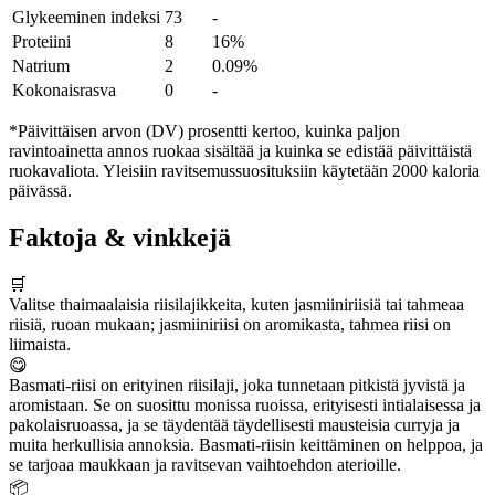
Glykeeminen indeksi
73
-
Proteiini
8
16%
Natrium
2
0.09%
Kokonaisrasva
0
-
*Päivittäisen arvon (DV) prosentti kertoo, kuinka paljon
ravintoainetta annos ruokaa sisältää ja kuinka se edistää päivittäistä
ruokavaliota. Yleisiin ravitsemussuosituksiin käytetään 2000 kaloria
päivässä.
Faktoja & vinkkejä
🛒
Valitse thaimaalaisia riisilajikkeita, kuten jasmiiniriisiä tai tahmeaa
riisiä, ruoan mukaan; jasmiiniriisi on aromikasta, tahmea riisi on
liimaista.
😋
Basmati-riisi on erityinen riisilaji, joka tunnetaan pitkistä jyvistä ja
aromistaan. Se on suosittu monissa ruoissa, erityisesti intialaisessa ja
pakolaisruoassa, ja se täydentää täydellisesti mausteisia curryja ja
muita herkullisia annoksia. Basmati-riisin keittäminen on helppoa, ja
se tarjoaa maukkaan ja ravitsevan vaihtoehdon aterioille.
📦