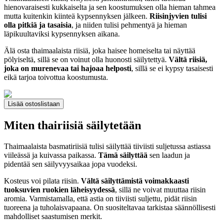
hienovaraisesti kukkaiselta ja sen koostumuksen olla hieman tahmea
mutta kuitenkin kiinteä kypsennyksen jälkeen.
Riisinjyvien tulisi
olla pitkiä ja tasaisia
, ja niiden tulisi pehmentyä ja hieman
läpikuultaviksi kypsennyksen aikana.
Älä osta thaimaalaista riisiä, joka haisee homeiselta tai näyttää
pölyiseltä, sillä se on voinut olla huonosti säilytettyä.
Vältä riisiä,
joka on murenevaa tai hajoaa helposti
, sillä se ei kypsy tasaisesti
eikä tarjoa toivottua koostumusta.
Lisää ostoslistaan
Miten thairiisiä säilytetään
Thaimaalaista basmatiriisiä tulisi säilyttää tiiviisti suljetussa astiassa
viileässä ja kuivassa paikassa.
Tämä säilyttää
sen laadun ja
pidentää sen säilyvyysaikaa jopa vuodeksi.
Kosteus voi pilata riisin.
Vältä säilyttämistä voimakkaasti
tuoksuvien ruokien läheisyydessä
, sillä ne voivat muuttaa riisin
aromia. Varmistamalla, että astia on tiiviisti suljettu, pidät riisin
tuoreena ja tuholaisvapaana. On suositeltavaa tarkistaa säännöllisesti
mahdolliset saastumisen merkit.