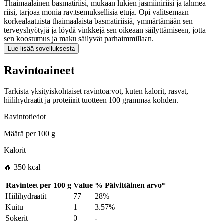
Thaimaalainen basmatiriisi, mukaan lukien jasmiiniriisi ja tahmea
riisi, tarjoaa monia ravitsemuksellisia etuja. Opi valitsemaan
korkealaatuista thaimaalaista basmatiriisiä, ymmärtämään sen
terveyshyötyjä ja löydä vinkkejä sen oikeaan säilyttämiseen, jotta
sen koostumus ja maku säilyvät parhaimmillaan.
Lue lisää sovelluksesta
Ravintoaineet
Tarkista yksityiskohtaiset ravintoarvot, kuten kalorit, rasvat,
hiilihydraatit ja proteiinit tuotteen 100 grammaa kohden.
Ravintotiedot
Määrä per
100 g
Kalorit
🔥 350 kcal
Ravinteet per
100 g
Value
%
Päivittäinen arvo
*
Hiilihydraatit
77
28%
Kuitu
1
3.57%
Sokerit
0
-