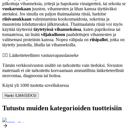
pilkottuja vihanneksia, yrttejä ja hapokasta vinaigretteä, tai sekoita se
vuokaruokaan
juuston, vihannesten ja lihan kanssa täyttäväksi
ateriaksi. Jos sinulla on paljon thaimaalaista riisiä, harkitse
riisivanukkaan
valmistamista kookosmaidosta, sokerista ja
mausteista lohduttavaksi jälkiruoaksi. Thaimaalaista riisiä voi myös
käyttää täytteenä
täytetyissä vihanneksissa
, kuten paprikoissa tai
tomaateissa, tai lisätä
viljakulhoon
paahdettujen vihannesten ja
valitsemasi proteiinin kanssa. Nopea välipala on
riisipallot
, jotka on
täytetty juustolla, lihalla tai vihanneksilla.
👨‍⚕️️ Lääketieteellinen vastuuvapauslauseke
Tämän verkkosivuston sisältö on tarkoitettu vain tiedoksi. Sivuston
materiaali ei ole tarkoitettu korvaamaan ammatillista lääketieteellistä
neuvontaa, diagnoosia tai hoitoa.
Käytä yli 1000 tuotetta sovelluksessa
Hanki ILMAISEKSI
Tutustu muiden kategorioiden tuotteisiin