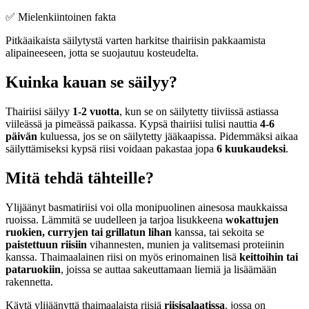
✅ Mielenkiintoinen fakta
Pitkäaikaista säilytystä varten harkitse thairiisin pakkaamista
alipaineeseen, jotta se suojautuu kosteudelta.
Kuinka kauan se säilyy?
Thairiisi säilyy
1-2 vuotta
, kun se on säilytetty tiiviissä astiassa
viileässä ja pimeässä paikassa. Kypsä thairiisi tulisi nauttia
4-6
päivän
kuluessa, jos se on säilytetty jääkaapissa. Pidemmäksi aikaa
säilyttämiseksi kypsä riisi voidaan pakastaa jopa
6 kuukaudeksi
.
Mitä tehdä tähteille?
Ylijäänyt basmatiriisi voi olla monipuolinen ainesosa maukkaissa
ruoissa. Lämmitä se uudelleen ja tarjoa lisukkeena
wokattujen
ruokien, curryjen tai grillatun lihan
kanssa, tai sekoita se
paistettuun riisiin
vihannesten, munien ja valitsemasi proteiinin
kanssa. Thaimaalainen riisi on myös erinomainen lisä
keittoihin tai
pataruokiin
, joissa se auttaa sakeuttamaan liemiä ja lisäämään
rakennetta.
Käytä ylijäänyttä thaimaalaista riisiä
riisisalaatissa
, jossa on