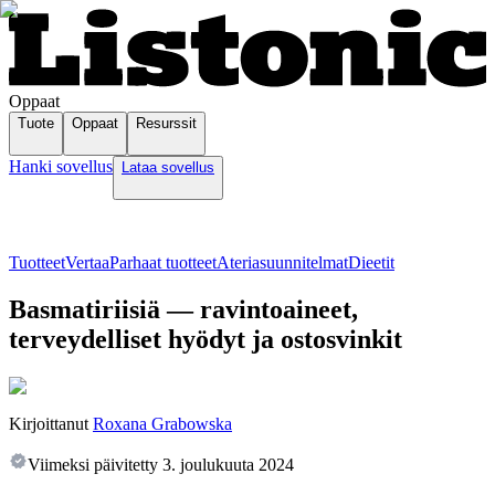
Oppaat
Tuote
Oppaat
Resurssit
Hanki sovellus
Lataa sovellus
Tuotteet
Vertaa
Parhaat tuotteet
Ateriasuunnitelmat
Dieetit
Basmatiriisiä — ravintoaineet,
terveydelliset hyödyt ja ostosvinkit
Kirjoittanut
Roxana Grabowska
Viimeksi päivitetty
3. joulukuuta 2024