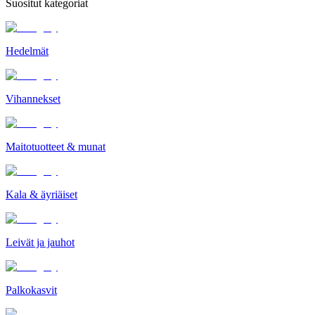
Suositut kategoriat
Hedelmät
Vihannekset
Maitotuotteet & munat
Kala & äyriäiset
Leivät ja jauhot
Palkokasvit