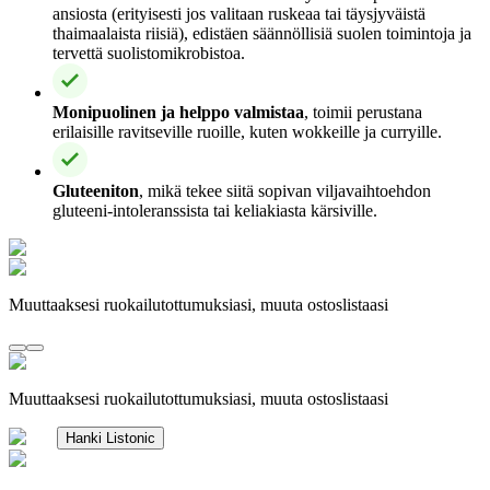
ansiosta (erityisesti jos valitaan ruskeaa tai täysjyväistä
thaimaalaista riisiä), edistäen säännöllisiä suolen toimintoja ja
tervettä suolistomikrobistoa.
Monipuolinen ja helppo valmistaa
, toimii perustana
erilaisille ravitseville ruoille, kuten wokkeille ja curryille.
Gluteeniton
, mikä tekee siitä sopivan viljavaihtoehdon
gluteeni-intoleranssista tai keliakiasta kärsiville.
Muuttaaksesi ruokailutottumuksiasi, muuta ostoslistaasi
Muuttaaksesi ruokailutottumuksiasi, muuta ostoslistaasi
Hanki Listonic