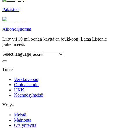
Pakasteet
Alkoholijuomat
Liity yli 10 miljoonan käyttäjän joukkoon. Lataa Listonic
puhelimeesi.
Select language
Tuote
Verkkoversio
Ominaisuudet
UKK
Käännösyhteisö
Yritys
Meistä
Mainonta
Ota yhteyttä