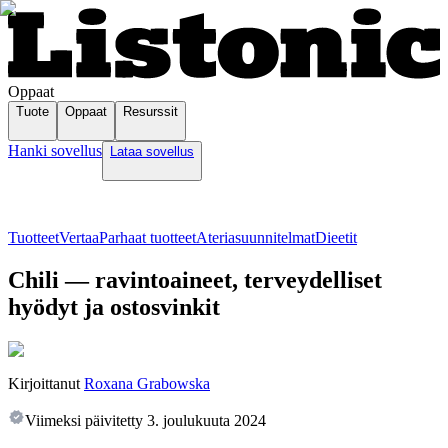
Oppaat
Tuote
Oppaat
Resurssit
Hanki sovellus
Lataa sovellus
Tuotteet
Vertaa
Parhaat tuotteet
Ateriasuunnitelmat
Dieetit
Chili — ravintoaineet, terveydelliset
hyödyt ja ostosvinkit
Kirjoittanut
Roxana Grabowska
Viimeksi päivitetty
3. joulukuuta 2024