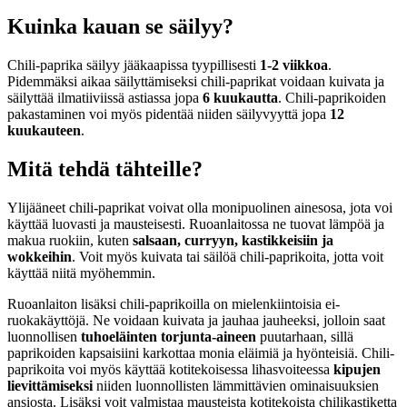
Kuinka kauan se säilyy?
Chili-paprika säilyy jääkaapissa tyypillisesti
1-2 viikkoa
.
Pidemmäksi aikaa säilyttämiseksi chili-paprikat voidaan kuivata ja
säilyttää ilmatiiviissä astiassa jopa
6 kuukautta
. Chili-paprikoiden
pakastaminen voi myös pidentää niiden säilyvyyttä jopa
12
kuukauteen
.
Mitä tehdä tähteille?
Ylijääneet chili-paprikat voivat olla monipuolinen ainesosa, jota voi
käyttää luovasti ja mausteisesti. Ruoanlaitossa ne tuovat lämpöä ja
makua ruokiin, kuten
salsaan, curryyn, kastikkeisiin ja
wokkeihin
. Voit myös kuivata tai säilöä chili-paprikoita, jotta voit
käyttää niitä myöhemmin.
Ruoanlaiton lisäksi chili-paprikoilla on mielenkiintoisia ei-
ruokakäyttöjä. Ne voidaan kuivata ja jauhaa jauheeksi, jolloin saat
luonnollisen
tuhoeläinten torjunta-aineen
puutarhaan, sillä
paprikoiden kapsaisiini karkottaa monia eläimiä ja hyönteisiä. Chili-
paprikoita voi myös käyttää kotitekoisessa lihasvoiteessa
kipujen
lievittämiseksi
niiden luonnollisten lämmittävien ominaisuuksien
ansiosta. Lisäksi voit valmistaa mausteista kotitekoista chilikastiketta