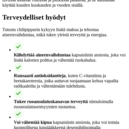
käyttää kuuden kuukauden ja vuoden sisällä.
Terveydelliset hyödyt
Tutustu chilipippurin kykyyn lisätä makua ja tehostaa
aineenvaihduntaa, mikä tukee yleistä terveyttä ja energiaa.
Kiihdyttää aineenvaihduntaa
kapsaisiinin ansiosta, joka voi
lisätä kalorien polttoa ja vähentää ruokahalua.
Runsaasti antioksidantteja
, kuten C-vitamiinia ja
beetakaroteenia, jotka auttavat suojaamaan kehoa vapailta
radikaaleilta ja vähentämään tulehdusta.
Tukee ruoansulatuskanavan terveyttä
stimuloimalla
ruoansulatusentsyymien tuotantoa.
Voi vähentää kipua
kapsaisiinin ansiosta, joka voi toimia
luonnollisena kipulääkkeenä desensibilisoimalla