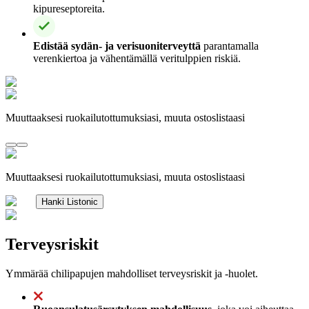
kipureseptoreita.
Edistää sydän- ja verisuoniterveyttä
parantamalla
verenkiertoa ja vähentämällä veritulppien riskiä.
Muuttaaksesi ruokailutottumuksiasi, muuta ostoslistaasi
Muuttaaksesi ruokailutottumuksiasi, muuta ostoslistaasi
Hanki Listonic
Terveysriskit
Ymmärää chilipapujen mahdolliset terveysriskit ja -huolet.