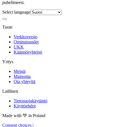
puhelimeesi.
Select language
Tuote
Verkkoversio
Ominaisuudet
UKK
Käännösyhteisö
Yritys
Meistä
Mainonta
Ota yhteyttä
Laillinen
Tietosuojakäytäntö
Käyttöehdot
Made with
💚
in Poland
Consent choices
|