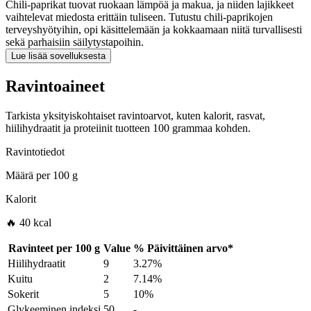
Chili-paprikat tuovat ruokaan lämpöä ja makua, ja niiden lajikkeet
vaihtelevat miedosta erittäin tuliseen. Tutustu chili-paprikojen
terveyshyötyihin, opi käsittelemään ja kokkaamaan niitä turvallisesti
sekä parhaisiin säilytystapoihin.
Lue lisää sovelluksesta
Ravintoaineet
Tarkista yksityiskohtaiset ravintoarvot, kuten kalorit, rasvat,
hiilihydraatit ja proteiinit tuotteen 100 grammaa kohden.
Ravintotiedot
Määrä per
100 g
Kalorit
🔥 40 kcal
Ravinteet per
100 g
Value
%
Päivittäinen arvo
*
Hiilihydraatit
9
3.27%
Kuitu
2
7.14%
Sokerit
5
10%
Glykeeminen indeksi
50
-