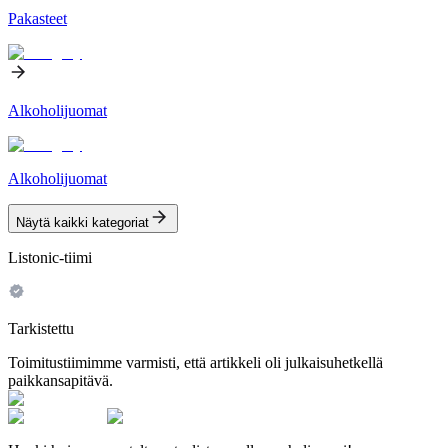
Pakasteet
Alkoholijuomat
Alkoholijuomat
Näytä kaikki kategoriat
Listonic-tiimi
Tarkistettu
Toimitustiimimme varmisti, että artikkeli oli julkaisuhetkellä
paikkansapitävä.