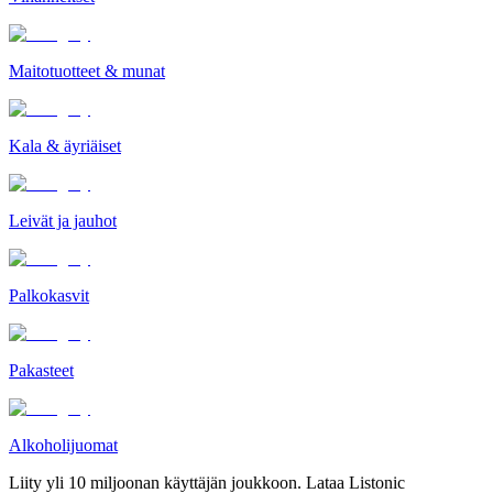
Maitotuotteet & munat
Kala & äyriäiset
Leivät ja jauhot
Palkokasvit
Pakasteet
Alkoholijuomat
Liity yli 10 miljoonan käyttäjän joukkoon. Lataa Listonic