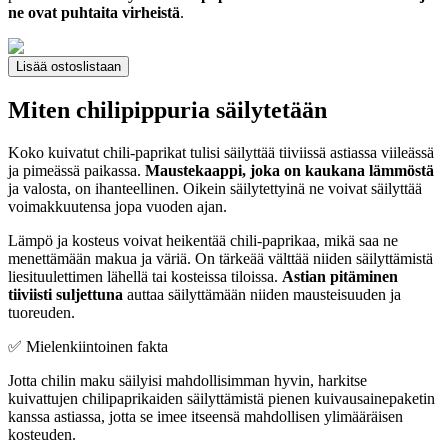
ne ovat puhtaita virheistä
.
Lisää ostoslistaan
Miten chilipippuria säilytetään
Koko kuivatut chili-paprikat tulisi säilyttää tiiviissä astiassa viileässä
ja pimeässä paikassa.
Maustekaappi, joka on kaukana lämmöstä
ja valosta, on ihanteellinen. Oikein säilytettyinä ne voivat säilyttää
voimakkuutensa jopa vuoden ajan.
Lämpö ja kosteus voivat heikentää chili-paprikaa, mikä saa ne
menettämään makua ja väriä. On tärkeää välttää niiden säilyttämistä
liesituulettimen lähellä tai kosteissa tiloissa.
Astian pitäminen
tiiviisti suljettuna
auttaa säilyttämään niiden mausteisuuden ja
tuoreuden.
✅ Mielenkiintoinen fakta
Jotta chilin maku säilyisi mahdollisimman hyvin, harkitse
kuivattujen chilipaprikaiden säilyttämistä pienen kuivausainepaketin
kanssa astiassa, jotta se imee itseensä mahdollisen ylimääräisen
kosteuden.