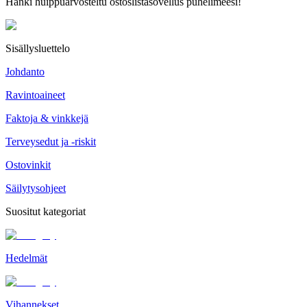
Hanki huippuarvosteltu ostoslistasovellus puhelimeesi!
Sisällysluettelo
Johdanto
Ravintoaineet
Faktoja & vinkkejä
Terveysedut ja -riskit
Ostovinkit
Säilytysohjeet
Suositut kategoriat
Hedelmät
Vihannekset