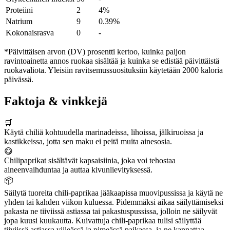
Proteiini
2
4%
Natrium
9
0.39%
Kokonaisrasva
0
-
*Päivittäisen arvon (DV) prosentti kertoo, kuinka paljon
ravintoainetta annos ruokaa sisältää ja kuinka se edistää päivittäistä
ruokavaliota. Yleisiin ravitsemussuosituksiin käytetään 2000 kaloria
päivässä.
Faktoja & vinkkejä
🛒
Käytä chiliä kohtuudella marinadeissa, lihoissa, jälkiruoissa ja
kastikkeissa, jotta sen maku ei peitä muita ainesosia.
😋
Chilipaprikat sisältävät kapsaisiinia, joka voi tehostaa
aineenvaihduntaa ja auttaa kivunlievityksessä.
📦
Säilytä tuoreita chili-paprikaa jääkaapissa muovipussissa ja käytä ne
yhden tai kahden viikon kuluessa. Pidemmäksi aikaa säilyttämiseksi
pakasta ne tiiviissä astiassa tai pakastuspussissa, jolloin ne säilyvät
jopa kuusi kuukautta. Kuivattuja chili-paprikaa tulisi säilyttää
tiiviissä astiassa viileässä ja pimeässä paikassa, ja ne kannattaa