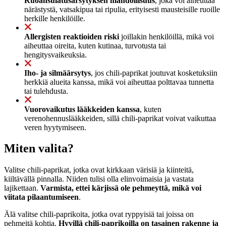
Ruoansulatusärsytyksen mahdollisuus
, joka voi aiheuttaa
närästystä, vatsakipua tai ripulia, erityisesti mausteisille ruoille
herkille henkilöille.
Allergisten reaktioiden riski
joillakin henkilöillä, mikä voi
aiheuttaa oireita, kuten kutinaa, turvotusta tai
hengitysvaikeuksia.
Iho- ja silmäärsytys
, jos chili-paprikat joutuvat kosketuksiin
herkkiä alueita kanssa, mikä voi aiheuttaa polttavaa tunnetta
tai tulehdusta.
Vuorovaikutus lääkkeiden kanssa
, kuten
verenohennuslääkkeiden, sillä chili-paprikat voivat vaikuttaa
veren hyytymiseen.
Miten valita?
Valitse chili-paprikat, jotka ovat kirkkaan värisiä ja kiinteitä,
kiiltävällä pinnalla. Niiden tulisi olla elinvoimaisia ja vastata
lajikettaan.
Varmista, ettei kärjissä ole pehmeyttä, mikä voi
viitata pilaantumiseen
.
Älä valitse chili-paprikoita, jotka ovat ryppyisiä tai joissa on
pehmeitä kohtia.
Hyvillä chili-paprikoilla on tasainen rakenne ja