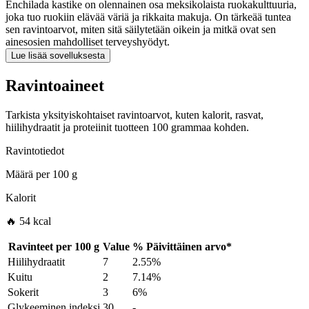
Enchilada kastike on olennainen osa meksikolaista ruokakulttuuria,
joka tuo ruokiin elävää väriä ja rikkaita makuja. On tärkeää tuntea
sen ravintoarvot, miten sitä säilytetään oikein ja mitkä ovat sen
ainesosien mahdolliset terveyshyödyt.
Lue lisää sovelluksesta
Ravintoaineet
Tarkista yksityiskohtaiset ravintoarvot, kuten kalorit, rasvat,
hiilihydraatit ja proteiinit tuotteen 100 grammaa kohden.
Ravintotiedot
Määrä per
100 g
Kalorit
🔥 54 kcal
Ravinteet per
100 g
Value
%
Päivittäinen arvo
*
Hiilihydraatit
7
2.55%
Kuitu
2
7.14%
Sokerit
3
6%
Glykeeminen indeksi
30
-