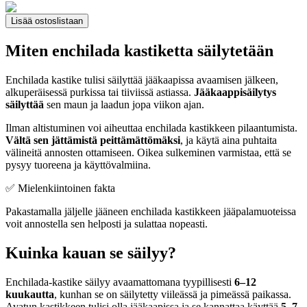
Lisää ostoslistaan
Miten enchilada kastiketta säilytetään
Enchilada kastike tulisi säilyttää jääkaapissa avaamisen jälkeen,
alkuperäisessä purkissa tai tiiviissä astiassa.
Jääkaappisäilytys
säilyttää
sen maun ja laadun jopa viikon ajan.
Ilman altistuminen voi aiheuttaa enchilada kastikkeen pilaantumista.
Vältä sen jättämistä peittämättömäksi
, ja käytä aina puhtaita
välineitä annosten ottamiseen. Oikea sulkeminen varmistaa, että se
pysyy tuoreena ja käyttövalmiina.
✅ Mielenkiintoinen fakta
Pakastamalla jäljelle jääneen enchilada kastikkeen jääpalamuoteissa
voit annostella sen helposti ja sulattaa nopeasti.
Kuinka kauan se säilyy?
Enchilada-kastike säilyy avaamattomana tyypillisesti
6–12
kuukautta
, kunhan se on säilytetty viileässä ja pimeässä paikassa.
Avatun kastikkeen tulisi olla jääkaapissa ja se kannattaa käyttää
5–7