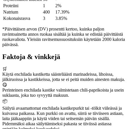
Proteiini
1
2%
Natrium
400
17.39%
Kokonaisrasva
3
3.85%
*Päivittäisen arvon (DV) prosentti kertoo, kuinka paljon
ravintoainetta annos ruokaa sisältää ja kuinka se edistää päivittäistä
ruokavaliota. Yleisiin ravitsemussuosituksiin käytetään 2000 kaloria
päivässä.
Faktoja & vinkkejä
🛒
Käytä enchilada kastiketta säästeliäästi marinadeissa, lihoissa,
jälkiruoissa ja kastikkeissa, jotta se ei peitä muiden ainesten makuja.
😋
Perinteinen enchilada kastike valmistetaan chili-paprikoista ja usein
suklaasta, joka tuo syvyyttä makuun.
📦
Säilytä avaamattomat enchilada kastikepurkit tai -tölkit viileässä ja
kuivassa paikassa. Kun purkki on avattu, siirrä se tiiviiseen astiaan,
laita jääkaappiin ja käytä viiden tai seitsemän päivän sisällä.
Pidemmäksi aikaa säilyttämiseksi pakasta se tiiviissä astiassa
enintään kolmeksi kuukaudeksi.