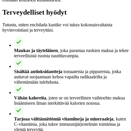
Terveydelliset hyödyt
Tutustu, miten enchilada kastike voi tukea kokonaisvaltaista
hyvinvointiasi ja terveyttäsi.
Maukas ja täyteläinen
, joka parantaa ruokien makua ja tekee
terveellisistä ruoista nautittavampia.
Sisältää antioksidantteja
tomaateista ja pippureista, jotka
auttavat suojaamaan kehoa vapailta radikaaleilta ja
vähentämään tulehdusta.
Vähän kaloreita
, joten se on terveellinen vaihtoehto makua
lisäämiseen ilman merkittävää kalorien nousua.
Tarjoaa välttämättömiä vitamiineja ja mineraaleja
, kuten
C-vitamiinia, joka tukee immuunijärjestelmän toimintaa ja
yleistä terveyttä.