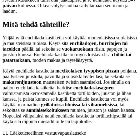
päivän
kuluessa. Oikea säilytys auttaa säilyttämään sen maun ja
laadun.
Mitä tehdä tähteille?
Ylijäänyttä enchilada kastiketta voi käyttää monenlaisissa suolaisissa
ja mausteisissa ruoissa. Käytä sitä
enchiladojen, burritojen tai
tacoiden
päällä, tai sekoita se
vuokaruokaan
riisin, papujen ja
juuston kanssa. Enchilada kastike on myös loistava lisä
chiliin tai
pataruokaan
, tuoden makua ja täyteläisyyttä.
Käytä enchilada kastiketta
mexikolaisen tyyppisen pizzan
pohjana,
päällystäen juustolla, pavuilla ja suosikkitäytteilläsi, tai sekoita se
makaronijuustoon
mausteisen twistin saamiseksi. Jos sinulla on
paljon enchilada kastiketta, harkitse
enchilada-lasagnen
valmistamista kerrostamalla kastiketta tortilloiden, juuston ja lihan
kanssa, ja paista kunnes se kuplii. Enchilada kastiketta voi myös
käyttää marinadina
grillatuissa lihoissa tai vihanneksissa
, tai
sekoittaa se
aamiaissekoitukseen
munien, juuston ja salsan kanssa.
Nopeaksi välipalaksi nauti enchilada kastiketta tortillachipseillä tai
käytä sitä dippinä quesadilloille tai taquitoille.
👨‍⚕️️ Lääketieteellinen vastuuvapauslauseke