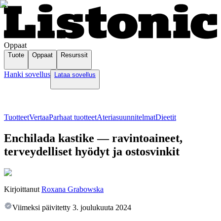
Oppaat
Tuote
Oppaat
Resurssit
Hanki sovellus
Lataa sovellus
Tuotteet
Vertaa
Parhaat tuotteet
Ateriasuunnitelmat
Dieetit
Enchilada kastike — ravintoaineet,
terveydelliset hyödyt ja ostosvinkit
Kirjoittanut
Roxana Grabowska
Viimeksi päivitetty
3. joulukuuta 2024