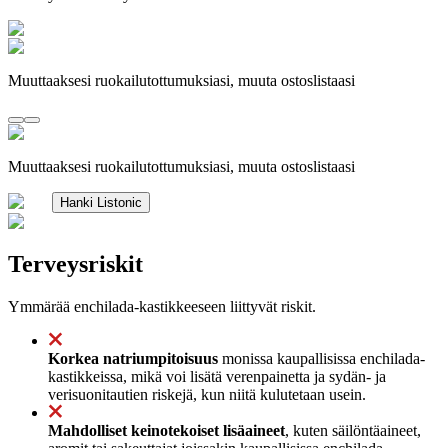
Muuttaaksesi ruokailutottumuksiasi, muuta ostoslistaasi
Muuttaaksesi ruokailutottumuksiasi, muuta ostoslistaasi
Hanki Listonic
Terveysriskit
Ymmärää enchilada-kastikkeeseen liittyvät riskit.
Korkea natriumpitoisuus
monissa kaupallisissa enchilada-
kastikkeissa, mikä voi lisätä verenpainetta ja sydän- ja
verisuonitautien riskejä, kun niitä kulutetaan usein.
Mahdolliset keinotekoiset lisäaineet
, kuten säilöntäaineet,