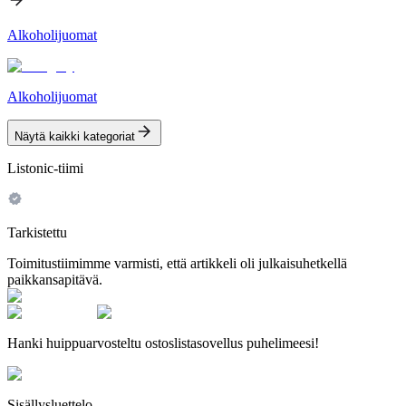
Alkoholijuomat
Alkoholijuomat
Näytä kaikki kategoriat
Listonic-tiimi
Tarkistettu
Toimitustiimimme varmisti, että artikkeli oli julkaisuhetkellä
paikkansapitävä.
Hanki huippuarvosteltu ostoslistasovellus puhelimeesi!
Sisällysluettelo