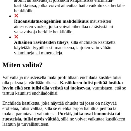
aromit tai sakeuttajat joissakin kaupallisissa enchilada-
kastikkeissa, jotka voivat aiheuttaa haittavaikutuksia herkille
henkilöille.
Ruoansulatusongelmien mahdollisuus
mausteisten
ainesosien vuoksi, jotka voivat aiheuttaa närästystä tai
vatsavaivoja herkille henkilöille.
Alhainen ravinteiden tiheys
, sillä enchilada-kastiketta
käytetään tyypillisesti mausteena, tarjoten vain vähän
vitamiineja tai mineraaleja.
Miten valita?
Vahvalla ja mausteisella makuprofiilillaan enchilada kastike tulisi
olla paksua ja väriltään rikasta.
Kastikkeen tulisi peittää lusikka
hyvin eikä sen tulisi olla vetistä tai juoksevaa
, varmistaen, että se
tarttuu kauniisti enchiladoihisi.
Enchilada kastiketta, joka näyttää ohuelta tai jossa on näkyvää
erottelua, tulisi välttää, sillä se ei ehkä tarjoa haluttua peittoa tai
makua parantavaa vaikutusta.
Purkit, jotka ovat lommoisia tai
ruosteisia, tulisi myös välttää
, sillä ne voivat vaikuttaa kastikkeen
laatuun ja turvallisuuteen.