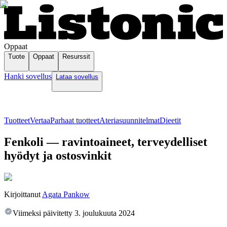
Oppaat
Tuote
Oppaat
Resurssit
Hanki sovellus
Lataa sovellus
Tuotteet
Vertaa
Parhaat tuotteet
Ateriasuunnitelmat
Dieetit
Fenkoli — ravintoaineet, terveydelliset
hyödyt ja ostosvinkit
Kirjoittanut
Agata Pankow
Viimeksi päivitetty
3. joulukuuta 2024