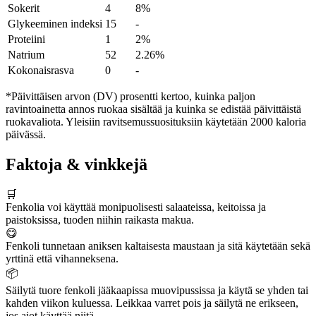
Sokerit
4
8%
Glykeeminen indeksi
15
-
Proteiini
1
2%
Natrium
52
2.26%
Kokonaisrasva
0
-
*Päivittäisen arvon (DV) prosentti kertoo, kuinka paljon
ravintoainetta annos ruokaa sisältää ja kuinka se edistää päivittäistä
ruokavaliota. Yleisiin ravitsemussuosituksiin käytetään 2000 kaloria
päivässä.
Faktoja & vinkkejä
🛒
Fenkolia voi käyttää monipuolisesti salaateissa, keitoissa ja
paistoksissa, tuoden niihin raikasta makua.
😋
Fenkoli tunnetaan aniksen kaltaisesta maustaan ja sitä käytetään sekä
yrttinä että vihanneksena.
📦
Säilytä tuore fenkoli jääkaapissa muovipussissa ja käytä se yhden tai
kahden viikon kuluessa. Leikkaa varret pois ja säilytä ne erikseen,
jos aiot käyttää niitä.