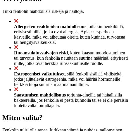
Tutki fenkolin mahdollisia riskejä ja haittoja.
Allergisten reaktioiden mahdollisuus
joillakin henkilöillä,
erityisesti niillä, jotka ovat allergisia Apiaceae-perheen
kasveille, mikä voi aiheuttaa oireita kuten kutinaa, turvotusta
tai hengitysvaikeuksia.
Ruoansulatusvaivojen riski
, kuten kaasun muodostuminen
tai turvotus, kun fenkolia nautitaan suurina määrinä, erityisesti
niille, jotka ovat herkkiä runsaskuituisille ruoille.
Estrogeeniset vaikutukset
, sillä fenkoli sisältää yhdisteitä,
jotka jäljittelevät estrogeenia, mikä voi häiritä hormoneille
herkkiä tiloja suurina määrinä nautittuna.
Saastumisen mahdollisuus
torjunta-aineilla tai haitallisilla
bakteereilla, jos fenkolia ei pestä kunnolla tai se ei ole peräisin
luotettavalta toimittajalta.
Miten valita?
Fenkolin tulisi olla rapea, kirkkaan vihreä ja puhdas, pallomainen