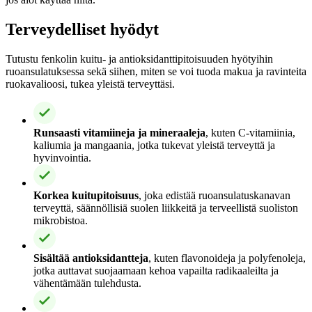
Terveydelliset hyödyt
Tutustu fenkolin kuitu- ja antioksidanttipitoisuuden hyötyihin
ruoansulatuksessa sekä siihen, miten se voi tuoda makua ja ravinteita
ruokavalioosi, tukea yleistä terveyttäsi.
Runsaasti vitamiineja ja mineraaleja
, kuten C-vitamiinia,
kaliumia ja mangaania, jotka tukevat yleistä terveyttä ja
hyvinvointia.
Korkea kuitupitoisuus
, joka edistää ruoansulatuskanavan
terveyttä, säännöllisiä suolen liikkeitä ja terveellistä suoliston
mikrobistoa.
Sisältää antioksidantteja
, kuten flavonoideja ja polyfenoleja,
jotka auttavat suojaamaan kehoa vapailta radikaaleilta ja
vähentämään tulehdusta.