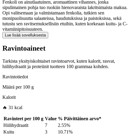
Fenkoli on ainutlaatuinen, aromaattinen vihannes, jonka
sipulimainen pohja tuo ruokiin hienovaraista lakritsimaista makua.
Opi valitsemaan ja valmistamaan fenkolia, tutkien sen
monipuolisuutta salaateissa, haudutuksissa ja paistoksissa, sekä
tutustu sen ravitsemuksellisiin etuihin, kuten korkeaan kuitu- ja C-
vitamiinipitoisuuteen.
Lue lisää sovelluksesta
Ravintoaineet
Tarkista yksityiskohtaiset ravintoarvot, kuten kalorit, rasvat,
hiilihydraatit ja proteiinit tuotteen 100 grammaa kohden.
Ravintotiedot
Määrä per
100 g
Kalorit
🔥 31 kcal
Ravinteet per
100 g
Value
%
Päivittäinen arvo
*
Hiilihydraatit
7
2.55%
Kuitu
3
10.71%