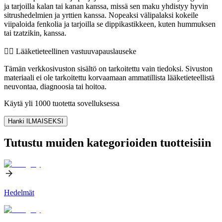
ja tarjoilla kalan tai kanan kanssa, missä sen maku yhdistyy hyvin
sitrushedelmien ja yrttien kanssa. Nopeaksi välipalaksi kokeile
viipaloida fenkolia ja tarjoilla se dippikastikkeen, kuten hummuksen
tai tzatzikin, kanssa.
👨‍⚕️️ Lääketieteellinen vastuuvapauslauseke
Tämän verkkosivuston sisältö on tarkoitettu vain tiedoksi. Sivuston
materiaali ei ole tarkoitettu korvaamaan ammatillista lääketieteellistä
neuvontaa, diagnoosia tai hoitoa.
Käytä yli 1000 tuotetta sovelluksessa
Hanki ILMAISEKSI
Tutustu muiden kategorioiden tuotteisiin
Hedelmät