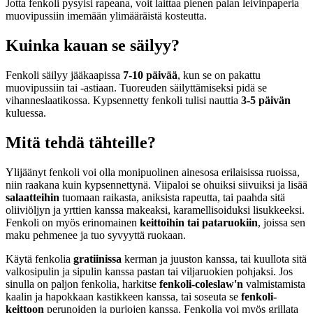
Jotta fenkoli pysyisi rapeana, voit laittaa pienen palan leivinpaperia
muovipussiin imemään ylimääräistä kosteutta.
Kuinka kauan se säilyy?
Fenkoli säilyy jääkaapissa
7-10 päivää
, kun se on pakattu
muovipussiin tai -astiaan. Tuoreuden säilyttämiseksi pidä se
vihanneslaatikossa. Kypsennetty fenkoli tulisi nauttia
3-5 päivän
kuluessa.
Mitä tehdä tähteille?
Ylijäänyt fenkoli voi olla monipuolinen ainesosa erilaisissa ruoissa,
niin raakana kuin kypsennettynä. Viipaloi se ohuiksi siivuiksi ja lisää
salaatteihin
tuomaan raikasta, aniksista rapeutta, tai paahda sitä
oliiviöljyn ja yrttien kanssa makeaksi, karamellisoiduksi lisukkeeksi.
Fenkoli on myös erinomainen
keittoihin tai pataruokiin
, joissa sen
maku pehmenee ja tuo syvyyttä ruokaan.
Käytä fenkolia
gratiinissa
kerman ja juuston kanssa, tai kuullota sitä
valkosipulin ja sipulin kanssa pastan tai viljaruokien pohjaksi. Jos
sinulla on paljon fenkolia, harkitse
fenkoli-coleslaw'n
valmistamista
kaalin ja hapokkaan kastikkeen kanssa, tai soseuta se
fenkoli-
keittoon
perunoiden ja purjojen kanssa. Fenkolia voi myös grillata