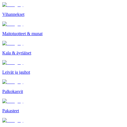
Vihannekset
Maitotuotteet & munat
Kala & äyriäiset
Leivät ja jauhot
Palkokasvit
Pakasteet