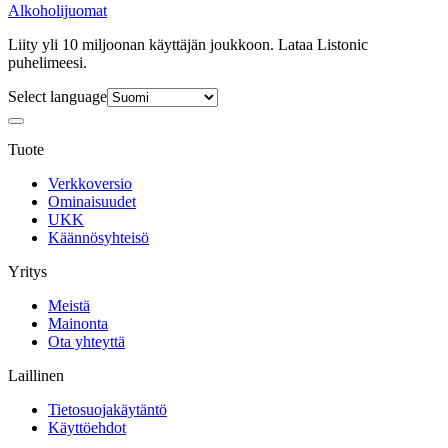
Alkoholijuomat
Liity yli 10 miljoonan käyttäjän joukkoon. Lataa Listonic
puhelimeesi.
Select language
Tuote
Verkkoversio
Ominaisuudet
UKK
Käännösyhteisö
Yritys
Meistä
Mainonta
Ota yhteyttä
Laillinen
Tietosuojakäytäntö
Käyttöehdot