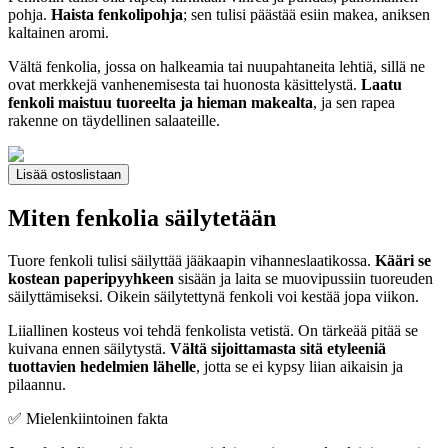
pohja.
Haista fenkolipohja
; sen tulisi päästää esiin makea, aniksen
kaltainen aromi.
Vältä fenkolia, jossa on halkeamia tai nuupahtaneita lehtiä, sillä ne
ovat merkkejä vanhenemisesta tai huonosta käsittelystä.
Laatu
fenkoli maistuu tuoreelta ja hieman makealta
, ja sen rapea
rakenne on täydellinen salaateille.
Lisää ostoslistaan
Miten fenkolia säilytetään
Tuore fenkoli tulisi säilyttää jääkaapin vihanneslaatikossa.
Kääri se
kostean paperipyyhkeen
sisään ja laita se muovipussiin tuoreuden
säilyttämiseksi. Oikein säilytettynä fenkoli voi kestää jopa viikon.
Liiallinen kosteus voi tehdä fenkolista vetistä. On tärkeää pitää se
kuivana ennen säilytystä.
Vältä sijoittamasta sitä etyleeniä
tuottavien hedelmien lähelle
, jotta se ei kypsy liian aikaisin ja
pilaannu.
✅ Mielenkiintoinen fakta