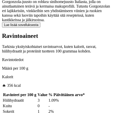
Gorgonzola-juusto on rohkea sinihomejuusto Italiasta, jolla on
ainutlaatuinen terävä ja kermaisa makuprofiili. Tutustu Gorgonzolan
eri lajikkeisiin, vinkkeihin sen yhdistämiseen viinien ja ruokien
kanssa sekä luoviin tapoihin käyttää sitä resepteissä, kuten
kastikkeissa ja jälkiruoissa.
Lue lisää sovelluksesta
Ravintoaineet
Tarkista yksityiskohtaiset ravintoarvot, kuten kalorit, rasvat,
hiilihydraatit ja proteiinit tuotteen 100 grammaa kohden.
Ravintotiedot
Määrä per
100 g
Kalorit
🔥 356 kcal
Ravinteet per
100 g
Value
%
Päivittäinen arvo
*
Hiilihydraatit
3
1.09%
Kuitu
0
-
Sokerit
1
2%