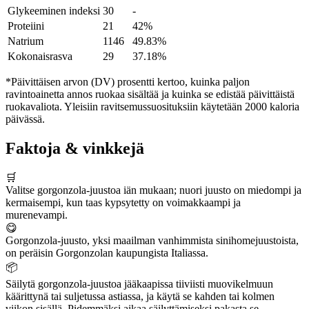
Glykeeminen indeksi
30
-
Proteiini
21
42%
Natrium
1146
49.83%
Kokonaisrasva
29
37.18%
*Päivittäisen arvon (DV) prosentti kertoo, kuinka paljon
ravintoainetta annos ruokaa sisältää ja kuinka se edistää päivittäistä
ruokavaliota. Yleisiin ravitsemussuosituksiin käytetään 2000 kaloria
päivässä.
Faktoja & vinkkejä
🛒
Valitse gorgonzola-juustoa iän mukaan; nuori juusto on miedompi ja
kermaisempi, kun taas kypsytetty on voimakkaampi ja
murenevampi.
😋
Gorgonzola-juusto, yksi maailman vanhimmista sinihomejuustoista,
on peräisin Gorgonzolan kaupungista Italiassa.
📦
Säilytä gorgonzola-juustoa jääkaapissa tiiviisti muovikelmuun
käärittynä tai suljetussa astiassa, ja käytä se kahden tai kolmen
viikon sisällä. Pidemmäksi aikaa säilyttämiseksi pakasta se