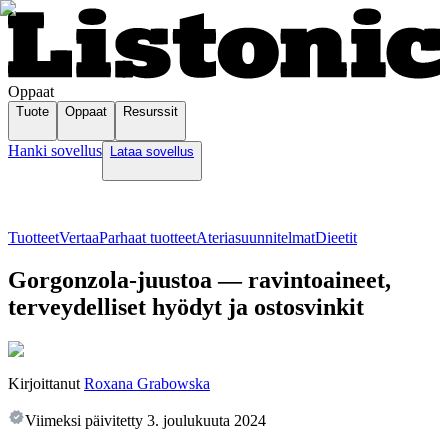
Oppaat
Tuote
Oppaat
Resurssit
Hanki sovellus
Lataa sovellus
Tuotteet
Vertaa
Parhaat tuotteet
Ateriasuunnitelmat
Dieetit
Gorgonzola-juustoa — ravintoaineet,
terveydelliset hyödyt ja ostosvinkit
Kirjoittanut
Roxana Grabowska
Viimeksi päivitetty
3. joulukuuta 2024