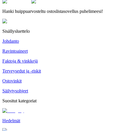
Hanki huippuarvosteltu ostoslistasovellus puhelimeesi!
Sisällysluettelo
Johdanto
Ravintoaineet
Faktoja & vinkkejä
Terveysedut ja -riskit
Ostovinkit
Säilytysohjeet
Suositut kategoriat
Hedelmät