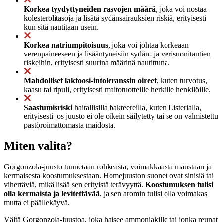
Korkea tyydyttyneiden rasvojen määrä
, joka voi nostaa
kolesterolitasoja ja lisätä sydänsairauksien riskiä, erityisesti
kun sitä nautitaan usein.
Korkea natriumpitoisuus
, joka voi johtaa korkeaan
verenpaineeseen ja lisääntyneisiin sydän- ja verisuonitautien
riskeihin, erityisesti suurina määrinä nautittuna.
Mahdolliset laktoosi-intoleranssin oireet
, kuten turvotus,
kaasu tai ripuli, erityisesti maitotuotteille herkille henkilöille.
Saastumisriski
haitallisilla bakteereilla, kuten Listerialla,
erityisesti jos juusto ei ole oikein säilytetty tai se on valmistettu
pastöroimattomasta maidosta.
Miten valita?
Gorgonzola-juusto tunnetaan rohkeasta, voimakkaasta maustaan ja
kermaisesta koostumuksestaan. Homejuuston suonet ovat sinisiä tai
vihertäviä, mikä lisää sen erityistä terävyyttä.
Koostumuksen tulisi
olla kermaista ja levitettävää
, ja sen aromin tulisi olla voimakas
mutta ei päällekäyvä.
Vältä Gorgonzola-juustoa, joka haisee ammoniakille tai jonka reunat