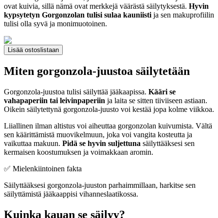
ovat kuivia, sillä nämä ovat merkkejä väärästä säilytyksestä.
Hyvin
kypsytetyn Gorgonzolan tulisi sulaa kauniisti
ja sen makuprofiilin
tulisi olla syvä ja monimuotoinen.
Lisää ostoslistaan
Miten gorgonzola-juustoa säilytetään
Gorgonzola-juustoa tulisi säilyttää jääkaapissa.
Kääri se
vahapaperiin tai leivinpaperiin
ja laita se sitten tiiviiseen astiaan.
Oikein säilytettynä gorgonzola-juusto voi kestää jopa kolme viikkoa.
Liiallinen ilman altistus voi aiheuttaa gorgonzolan kuivumista. Vältä
sen käärittämistä muovikelmuun, joka voi vangita kosteutta ja
vaikuttaa makuun.
Pidä se hyvin suljettuna
säilyttääksesi sen
kermaisen koostumuksen ja voimakkaan aromin.
✅ Mielenkiintoinen fakta
Säilyttääksesi gorgonzola-juuston parhaimmillaan, harkitse sen
säilyttämistä jääkaappisi vihanneslaatikossa.
Kuinka kauan se säilyy?