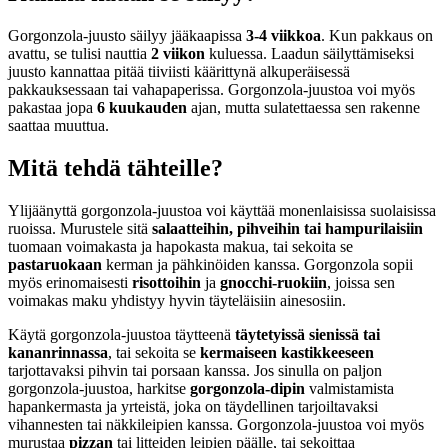
Gorgonzola-juusto säilyy jääkaapissa
3-4 viikkoa
. Kun pakkaus on
avattu, se tulisi nauttia
2 viikon
kuluessa. Laadun säilyttämiseksi
juusto kannattaa pitää tiiviisti käärittynä alkuperäisessä
pakkauksessaan tai vahapaperissa. Gorgonzola-juustoa voi myös
pakastaa jopa
6 kuukauden
ajan, mutta sulatettaessa sen rakenne
saattaa muuttua.
Mitä tehdä tähteille?
Ylijäänyttä gorgonzola-juustoa voi käyttää monenlaisissa suolaisissa
ruoissa. Murustele sitä
salaatteihin, pihveihin tai hampurilaisiin
tuomaan voimakasta ja hapokasta makua, tai sekoita se
pastaruokaan
kerman ja pähkinöiden kanssa. Gorgonzola sopii
myös erinomaisesti
risottoihin
ja
gnocchi-ruokiin
, joissa sen
voimakas maku yhdistyy hyvin täyteläisiin ainesosiin.
Käytä gorgonzola-juustoa täytteenä
täytetyissä sienissä tai
kananrinnassa
, tai sekoita se
kermaiseen kastikkeeseen
tarjottavaksi pihvin tai porsaan kanssa. Jos sinulla on paljon
gorgonzola-juustoa, harkitse
gorgonzola-dipin
valmistamista
hapankermasta ja yrteistä, joka on täydellinen tarjoiltavaksi
vihannesten tai näkkileipien kanssa. Gorgonzola-juustoa voi myös
murustaa
pizzan
tai litteiden leipien päälle, tai sekoittaa