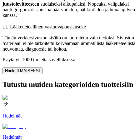
juustolevitteeseen
suolaiseksi alkupalaksi. Nopeaksi välipalaksi
nauti gorgonzola-juustoa päärynöiden, pähkinöiden ja hunajapilven
kanssa.
👨‍⚕️️ Lääketieteellinen vastuuvapauslauseke
Tämän verkkosivuston sisältö on tarkoitettu vain tiedoksi. Sivuston
materiaali ei ole tarkoitettu korvaamaan ammatillista lääketieteellistä
neuvontaa, diagnoosia tai hoitoa.
Käytä yli 1000 tuotetta sovelluksessa
Hanki ILMAISEKSI
Tutustu muiden kategorioiden tuotteisiin
Hedelmät
Hedelmät