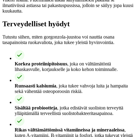
ilmatiiviissä astiassa tai pakastuspussissa, jolloin se säilyy jopa kuusi
kuukautta.
Terveydelliset hyödyt
Tutustu siihen, miten gorgonzola-juustoa voi nauttia osana
tasapainoista ruokavaliota, joka tukee yleistä hyvinvointia.
Korkea proteiinipitoisuus
, joka on välttämätöntä
lihaskasvulle, korjaukselle ja koko kehon toiminnalle.
Runsaasti kalsiumia
, joka tukee vahvoja luita ja hampaita
sekä vähentää osteoporoosin riskiä.
Sisältää probiootteja
, jotka edistävät suoliston terveyttä
ylläpitämällä terveellistä suolistobakteeritasapainoa.
Rikas välttämättömissä vitamiineissa ja mineraaleissa
,
kuten A-vitamiini, B-vitamiinit ja fosfori, jotka tukevat yleistä