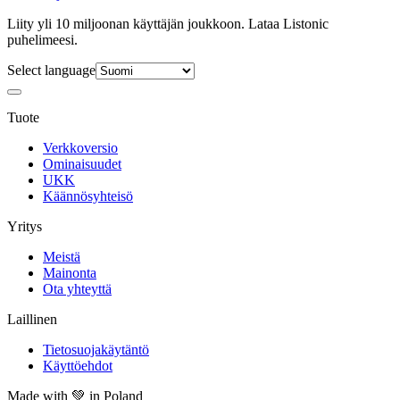
Liity yli 10 miljoonan käyttäjän joukkoon. Lataa Listonic
puhelimeesi.
Select language
Tuote
Verkkoversio
Ominaisuudet
UKK
Käännösyhteisö
Yritys
Meistä
Mainonta
Ota yhteyttä
Laillinen
Tietosuojakäytäntö
Käyttöehdot
Made with
💚
in Poland