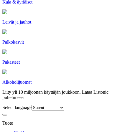
Kala & äyriäiset
Leivät ja jauhot
Palkokasvit
Pakasteet
Alkoholijuomat
Liity yli 10 miljoonan käyttäjän joukkoon. Lataa Listonic
puhelimeesi.
Select language
Tuote