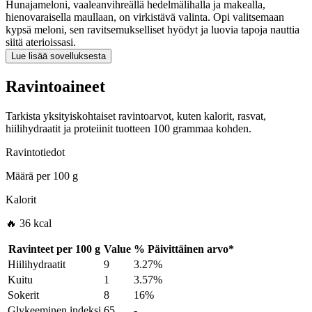
Hunajameloni, vaaleanvihreällä hedelmälihalla ja makealla,
hienovaraisella maullaan, on virkistävä valinta. Opi valitsemaan
kypsä meloni, sen ravitsemukselliset hyödyt ja luovia tapoja nauttia
siitä aterioissasi.
Lue lisää sovelluksesta
Ravintoaineet
Tarkista yksityiskohtaiset ravintoarvot, kuten kalorit, rasvat,
hiilihydraatit ja proteiinit tuotteen 100 grammaa kohden.
Ravintotiedot
Määrä per
100 g
Kalorit
🔥 36 kcal
Ravinteet per
100 g
Value
%
Päivittäinen arvo
*
Hiilihydraatit
9
3.27%
Kuitu
1
3.57%
Sokerit
8
16%
Glykeeminen indeksi
65
-