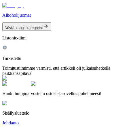
Alkoholijuomat
Näytä kaikki kategoriat
Listonic-tiimi
Tarkistettu
Toimitustiimimme varmisti, että artikkeli oli julkaisuhetkellä
paikkansapitävä.
Hanki huippuarvosteltu ostoslistasovellus puhelimeesi!
Sisällysluettelo
Johdanto