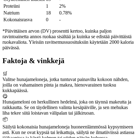
Proteiini
1
2%
Natrium
18
0.78%
Kokonaisrasva
0
-
*Päivittäisen arvon (DV) prosentti kertoo, kuinka paljon
ravintoainetta annos ruokaa sisältää ja kuinka se edistää päivittäistä
ruokavaliota. Yleisiin ravitsemussuosituksiin käytetään 2000 kaloria
päivässä.
Faktoja & vinkkejä
🛒
Valitse hunajameloneja, jotka tuntuvat painavilta kokoon nähden,
joilla on vahamainen pinta ja makea, hienovarainen tuoksu
kukkapäässä.
😋
Hunajameloni on herkullinen hedelmä, joka on täynnä makeutta ja
raikkautta. Se on täydellinen valinta kesäpäiville, ja sen mehukas
liha tekee siitä loistavan välipalan tai jälkiruoan.
📦
Säilytä kokonaisia hunajameloneja huoneenlämmössä kypsymiseen
asti. Kun ne ovat kypsiä tai leikattuja, säilytä ne ilmatiiviissä astiassa
jääkaapissa ja käytä kolmen tai viiden päivän kuluessa.