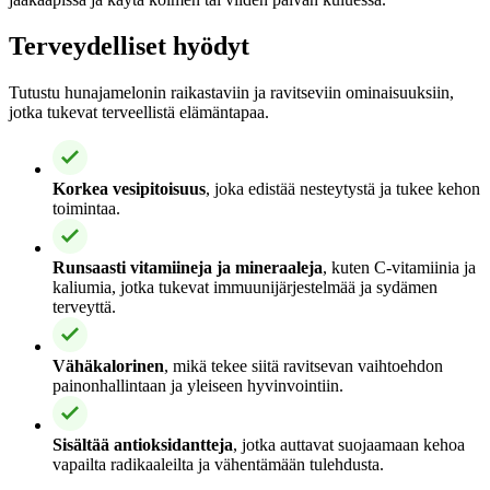
Terveydelliset hyödyt
Tutustu hunajamelonin raikastaviin ja ravitseviin ominaisuuksiin,
jotka tukevat terveellistä elämäntapaa.
Korkea vesipitoisuus
, joka edistää nesteytystä ja tukee kehon
toimintaa.
Runsaasti vitamiineja ja mineraaleja
, kuten C-vitamiinia ja
kaliumia, jotka tukevat immuunijärjestelmää ja sydämen
terveyttä.
Vähäkalorinen
, mikä tekee siitä ravitsevan vaihtoehdon
painonhallintaan ja yleiseen hyvinvointiin.
Sisältää antioksidantteja
, jotka auttavat suojaamaan kehoa
vapailta radikaaleilta ja vähentämään tulehdusta.