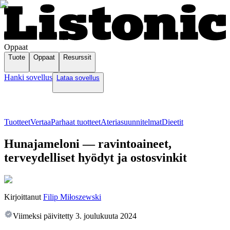
Oppaat
Tuote
Oppaat
Resurssit
Hanki sovellus
Lataa sovellus
Tuotteet
Vertaa
Parhaat tuotteet
Ateriasuunnitelmat
Dieetit
Hunajameloni — ravintoaineet,
terveydelliset hyödyt ja ostosvinkit
Kirjoittanut
Filip Miłoszewski
Viimeksi päivitetty
3. joulukuuta 2024