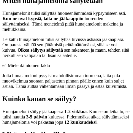
Miten hunajamelonia säilytetään
Hunajamelonit tulisi säilyttää huoneenlämmössä kypsymiseen asti.
Kun ne ovat kypsiä, laita ne jääkaappiin
tuoreuden
säilyttämiseksi. Tämä menetelmä pitää hunajamelonit makeina ja
mehukkaina.
Leikattu hunajameloni tulisi säilyttää tiiviissä astiassa jääkaapissa.
On parasta välttää sen jättämistä peittämättömäksi, sillä se voi
kuivua.
Oikea säilytys säilyttää
sen rakenteen ja maun, tehden siitä
herkullisen välipalan tai lisän salaateille.
✅ Mielenkiintoinen fakta
Jotta hunajameloni pysyisi mahdollisimman tuoreena, laita pala
muovikelmua suoraan paljastetun pinnan päälle ennen kuin suljet
astian. Tämä auttaa vähentämään ilman pääsyä ja estää kuivumista.
Kuinka kauan se säilyy?
Hunajameloni säilyy jääkaapissa
1-2 viikkoa
. Kun se on leikattu, se
tulisi nauttia
3-5 päivän
kuluessa. Pidemmäksi aikaa säilyttämiseksi
hunajamelonia voi pakastaa jopa
12 kuukaudeksi
.