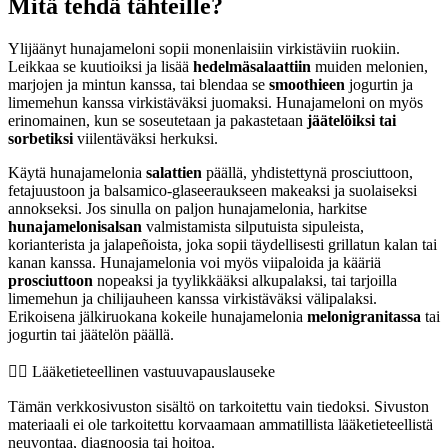
Mitä tehdä tähteille?
Ylijäänyt hunajameloni sopii monenlaisiin virkistäviin ruokiin.
Leikkaa se kuutioiksi ja lisää
hedelmäsalaattiin
muiden melonien,
marjojen ja mintun kanssa, tai blendaa se
smoothieen
jogurtin ja
limemehun kanssa virkistäväksi juomaksi. Hunajameloni on myös
erinomainen, kun se soseutetaan ja pakastetaan
jäätelöiksi tai
sorbetiksi
viilentäväksi herkuksi.
Käytä hunajamelonia
salattien
päällä, yhdistettynä prosciuttoon,
fetajuustoon ja balsamico-glaseeraukseen makeaksi ja suolaiseksi
annokseksi. Jos sinulla on paljon hunajamelonia, harkitse
hunajamelonisalsan
valmistamista silputuista sipuleista,
korianterista ja jalapeñoista, joka sopii täydellisesti grillatun kalan tai
kanan kanssa. Hunajamelonia voi myös viipaloida ja kääriä
prosciuttoon
nopeaksi ja tyylikkääksi alkupalaksi, tai tarjoilla
limemehun ja chilijauheen kanssa virkistäväksi välipalaksi.
Erikoisena jälkiruokana kokeile hunajamelonia
melonigranitassa
tai
jogurtin tai jäätelön päällä.
👨‍⚕️️ Lääketieteellinen vastuuvapauslauseke
Tämän verkkosivuston sisältö on tarkoitettu vain tiedoksi. Sivuston
materiaali ei ole tarkoitettu korvaamaan ammatillista lääketieteellistä
neuvontaa, diagnoosia tai hoitoa.