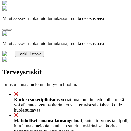
Muuttaaksesi ruokailutottumuksiasi, muuta ostoslistaasi
Muuttaaksesi ruokailutottumuksiasi, muuta ostoslistaasi
Hanki Listonic
Terveysriskit
Tutustu hunajameloniin liittyviin huoliin.
Korkea sokeripitoisuus
verrattuna muihin hedelmiin, mikä
voi aiheuttaa verensokerin nousua, erityisesti diabeetikoille
huolestuttavaa.
Mahdolliset ruoansulatusongelmat
, kuten turvotus tai ripuli,
kun hunajamelonia nautitaan suurina määrinä sen korkean