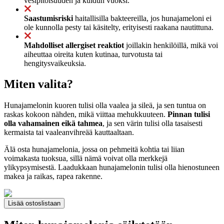
vesipitoisuuden ja kuidun vuoksi.
Saastumisriski
haitallisilla bakteereilla, jos hunajameloni ei
ole kunnolla pesty tai käsitelty, erityisesti raakana nautittuna.
Mahdolliset allergiset reaktiot
joillakin henkilöillä, mikä voi
aiheuttaa oireita kuten kutinaa, turvotusta tai
hengitysvaikeuksia.
Miten valita?
Hunajamelonin kuoren tulisi olla vaalea ja sileä, ja sen tuntua on
raskas kokoon nähden, mikä viittaa mehukkuuteen.
Pinnan tulisi
olla vahamainen eikä tahmea
, ja sen värin tulisi olla tasaisesti
kermaista tai vaaleanvihreää kauttaaltaan.
Älä osta hunajamelonia, jossa on pehmeitä kohtia tai liian
voimakasta tuoksua, sillä nämä voivat olla merkkejä
ylikypsymisestä. Laadukkaan hunajamelonin tulisi olla hienostuneen
makea ja raikas, rapea rakenne.
Lisää ostoslistaan