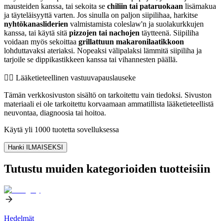
mausteiden kanssa, tai sekoita se
chiliin tai pataruokaan
lisämakua
ja täyteläisyyttä varten. Jos sinulla on paljon siipilihaa, harkitse
nyhtökanasliderien
valmistamista coleslaw'n ja suolakurkkujen
kanssa, tai käytä sitä
pizzojen tai nachojen
täytteenä. Siipiliha
voidaan myös sekoittaa
grillattuun makaronilaatikkoon
lohduttavaksi ateriaksi. Nopeaksi välipalaksi lämmitä siipiliha ja
tarjoile se dippikastikkeen kanssa tai vihannesten päällä.
👨‍⚕️️ Lääketieteellinen vastuuvapauslauseke
Tämän verkkosivuston sisältö on tarkoitettu vain tiedoksi. Sivuston
materiaali ei ole tarkoitettu korvaamaan ammatillista lääketieteellistä
neuvontaa, diagnoosia tai hoitoa.
Käytä yli 1000 tuotetta sovelluksessa
Hanki ILMAISEKSI
Tutustu muiden kategorioiden tuotteisiin
Hedelmät