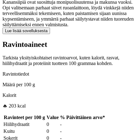
Kanansiipiä ovat suosittuja monipuolisuutensa ja makunsa vuoksi.
Opi valitsemaan parhaat siivet ruoanlaittoon, löydä vinkkejä niiden
terveellisemmäksi tekemiseen, kuten paistamisen sijaan uunissa
kypsentämiseen, ja ymmärrä parhaat säilytystavat niiden tuoreuden
säilyttämiseksi ennen valmistusta.
Lue lisää sovelluksesta
Ravintoaineet
Tarkista yksityiskohtaiset ravintoarvot, kuten kalorit, rasvat,
hiilihydraatit ja proteiinit tuotteen 100 grammaa kohden.
Ravintotiedot
Määrä per
100 g
Kalorit
🔥 203 kcal
Ravinteet per
100 g
Value
%
Päivittäinen arvo
*
Hiilihydraatit
0
-
Kuitu
0
-
Sokerit
0
-