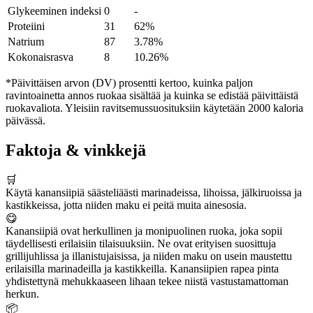
Glykeeminen indeksi
0
-
Proteiini
31
62%
Natrium
87
3.78%
Kokonaisrasva
8
10.26%
*Päivittäisen arvon (DV) prosentti kertoo, kuinka paljon
ravintoainetta annos ruokaa sisältää ja kuinka se edistää päivittäistä
ruokavaliota. Yleisiin ravitsemussuosituksiin käytetään 2000 kaloria
päivässä.
Faktoja & vinkkejä
🛒
Käytä kanansiipiä säästeliäästi marinadeissa, lihoissa, jälkiruoissa ja
kastikkeissa, jotta niiden maku ei peitä muita ainesosia.
😋
Kanansiipiä ovat herkullinen ja monipuolinen ruoka, joka sopii
täydellisesti erilaisiin tilaisuuksiin. Ne ovat erityisen suosittuja
grillijuhlissa ja illanistujaisissa, ja niiden maku on usein maustettu
erilaisilla marinadeilla ja kastikkeilla. Kanansiipien rapea pinta
yhdistettynä mehukkaaseen lihaan tekee niistä vastustamattoman
herkun.
📦