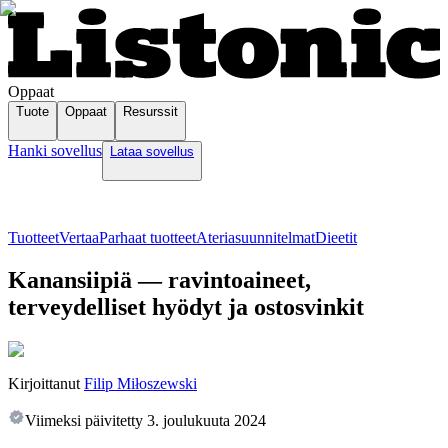
Oppaat
Tuote
Oppaat
Resurssit
Hanki sovellus
Lataa sovellus
Tuotteet
Vertaa
Parhaat tuotteet
Ateriasuunnitelmat
Dieetit
Kanansiipiä — ravintoaineet,
terveydelliset hyödyt ja ostosvinkit
Kirjoittanut
Filip Miłoszewski
Viimeksi päivitetty
3. joulukuuta 2024