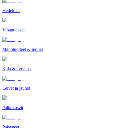
Hedelmät
Vihannekset
Maitotuotteet & munat
Kala & äyriäiset
Leivät ja jauhot
Palkokasvit
Pakasteet