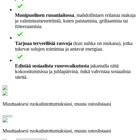
Monipuolinen ruoanlaitossa
, mahdollistaen erilaisia makuja
ja valmistusmenetelmiä, kuten paistamista, grillaamista tai
friteeraamista.
Tarjoaa terveellisiä rasvoja
(kun nahka on mukana), jotka
tukevat solujen toimintaa ja antavat energiaa.
Edistää sosiaalista vuorovaikutusta
jakamalla niitä
kokoontumisissa ja juhlapäivinä, mikä vahvistaa sosiaalisia
siteitä.
Muuttaaksesi ruokailutottumuksiasi, muuta ostoslistaasi
Muuttaaksesi ruokailutottumuksiasi, muuta ostoslistaasi