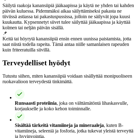
Säilytä raakoja kanansiipiä jääkaapissa ja käytä ne yhden tai kahden
päivän kuluessa. Pidemmäksi aikaa säilyttämiseksi pakasta ne
tiiviissä astiassa tai pakastuspussissa, jolloin ne säilyvät jopa kuusi
kuukautta. Kypsennetyt siivet tulee säilyttää jääkaapissa ja käyttää
kolmen tai neljän päivän sisällä.
📌
Keitä tai höyrytä kanansiipiä ensin ennen uunissa paistamista, jotta
saat niistä todella rapeita. Tämä antaa niille samanlaisen rapeuden
kuin friteeratuilla siivillä.
Terveydelliset hyödyt
Tutustu siihen, miten kanansiipiä voidaan sisällyttää monipuoliseen
ruokavalioon terveydestä tinkimättä.
Runsaasti proteiinia
, joka on välttämätöntä lihaskasvulle,
korjaukselle ja koko kehon toiminnalle.
Sisältää tärkeitä vitamiineja ja mineraaleja
, kuten B-
vitamiineja, seleeniä ja fosforia, jotka tukevat yleistä terveyttä
ja hyvinvointia.