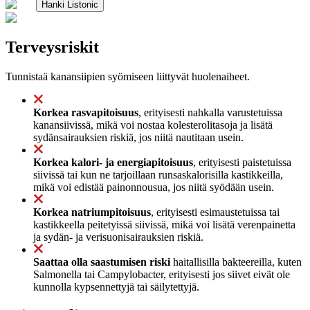
Hanki Listonic
Terveysriskit
Tunnistaä kanansiipien syömiseen liittyvät huolenaiheet.
Korkea rasvapitoisuus
, erityisesti nahkalla varustetuissa
kanansiivissä, mikä voi nostaa kolesterolitasoja ja lisätä
sydänsairauksien riskiä, jos niitä nautitaan usein.
Korkea kalori- ja energiapitoisuus
, erityisesti paistetuissa
siivissä tai kun ne tarjoillaan runsaskalorisilla kastikkeilla,
mikä voi edistää painonnousua, jos niitä syödään usein.
Korkea natriumpitoisuus
, erityisesti esimaustetuissa tai
kastikkeella peitetyissä siivissä, mikä voi lisätä verenpainetta
ja sydän- ja verisuonisairauksien riskiä.
Saattaa olla saastumisen riski
haitallisilla bakteereilla, kuten
Salmonella tai Campylobacter, erityisesti jos siivet eivät ole
kunnolla kypsennettyjä tai säilytettyjä.