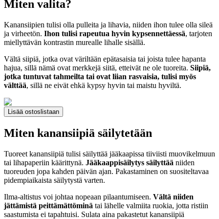
Miten valita?
Kanansiipien tulisi olla pulleita ja lihavia, niiden ihon tulee olla sileä
ja virheetön.
Ihon tulisi rapeutua hyvin kypsennettäessä
, tarjoten
miellyttävän kontrastin murealle lihalle sisällä.
Vältä siipiä, jotka ovat väriltään epätasaisia tai joista tulee hapanta
hajua, sillä nämä ovat merkkejä siitä, etteivät ne ole tuoreita.
Siipiä,
jotka tuntuvat tahmeilta tai ovat liian rasvaisia, tulisi myös
välttää
, sillä ne eivät ehkä kypsy hyvin tai maistu hyviltä.
Lisää ostoslistaan
Miten kanansiipiä säilytetään
Tuoreet kanansiipiä tulisi säilyttää jääkaapissa tiiviisti muovikelmuun
tai lihapaperiin käärittynä.
Jääkaappisäilytys säilyttää
niiden
tuoreuden jopa kahden päivän ajan. Pakastaminen on suositeltavaa
pidempiaikaista säilytystä varten.
Ilma-altistus voi johtaa nopeaan pilaantumiseen.
Vältä niiden
jättämistä peittämättöminä
tai lähelle valmiita ruokia, jotta ristiin
saastumista ei tapahtuisi. Sulata aina pakastetut kanansiipiä