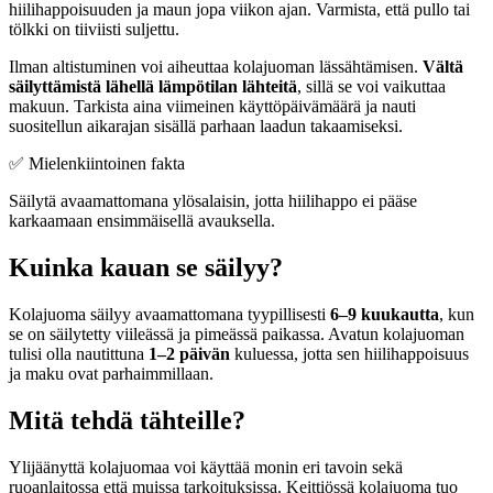
hiilihappoisuuden ja maun jopa viikon ajan. Varmista, että pullo tai
tölkki on tiiviisti suljettu.
Ilman altistuminen voi aiheuttaa kolajuoman lässähtämisen.
Vältä
säilyttämistä lähellä lämpötilan lähteitä
, sillä se voi vaikuttaa
makuun. Tarkista aina viimeinen käyttöpäivämäärä ja nauti
suositellun aikarajan sisällä parhaan laadun takaamiseksi.
✅ Mielenkiintoinen fakta
Säilytä avaamattomana ylösalaisin, jotta hiilihappo ei pääse
karkaamaan ensimmäisellä avauksella.
Kuinka kauan se säilyy?
Kolajuoma säilyy avaamattomana tyypillisesti
6–9 kuukautta
, kun
se on säilytetty viileässä ja pimeässä paikassa. Avatun kolajuoman
tulisi olla nautittuna
1–2 päivän
kuluessa, jotta sen hiilihappoisuus
ja maku ovat parhaimmillaan.
Mitä tehdä tähteille?
Ylijäänyttä kolajuomaa voi käyttää monin eri tavoin sekä
ruoanlaitossa että muissa tarkoituksissa. Keittiössä kolajuoma tuo