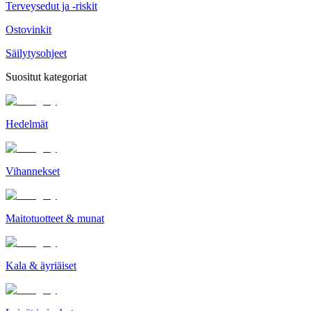
Terveysedut ja -riskit
Ostovinkit
Säilytysohjeet
Suositut kategoriat
Hedelmät
Vihannekset
Maitotuotteet & munat
Kala & äyriäiset