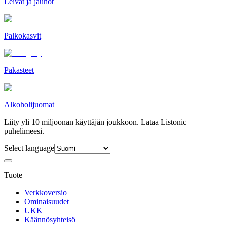
Leivät ja jauhot
Palkokasvit
Pakasteet
Alkoholijuomat
Liity yli 10 miljoonan käyttäjän joukkoon. Lataa Listonic
puhelimeesi.
Select language
Tuote
Verkkoversio
Ominaisuudet
UKK
Käännösyhteisö