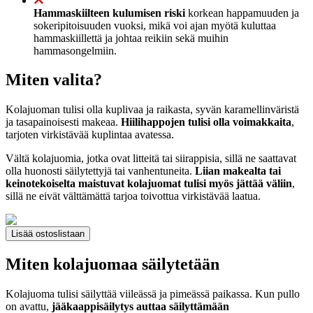
Hammaskiilteen kulumisen riski
korkean happamuuden ja
sokeripitoisuuden vuoksi, mikä voi ajan myötä kuluttaa
hammaskiillettä ja johtaa reikiin sekä muihin
hammasongelmiin.
Miten valita?
Kolajuoman tulisi olla kuplivaa ja raikasta, syvän karamellinväristä
ja tasapainoisesti makeaa.
Hiilihappojen tulisi olla voimakkaita
,
tarjoten virkistävää kuplintaa avatessa.
Vältä kolajuomia, jotka ovat litteitä tai siirappisia, sillä ne saattavat
olla huonosti säilytettyjä tai vanhentuneita.
Liian makealta tai
keinotekoiselta maistuvat kolajuomat tulisi myös jättää väliin
,
sillä ne eivät välttämättä tarjoa toivottua virkistävää laatua.
Lisää ostoslistaan
Miten kolajuomaa säilytetään
Kolajuoma tulisi säilyttää viileässä ja pimeässä paikassa. Kun pullo
on avattu,
jääkaappisäilytys auttaa säilyttämään