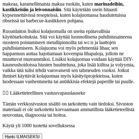
makeaa, karamellimaista makua ruokiin, kuten
marinadeihin,
kastikkeisiin ja leivonnaisiin
. Sitä käytetään usein hitaasti
kypsennettävissä resepteissä, kuten kolajuomassa haudutetuissa
ribseissä tai barbecue-kastikkeen pohjana.
Ruoanlaiton lisäksi kolajuomalla on useita epätavallisia
käyttötarkoituksia. Sitä voi käyttää luonnollisena puhdistusaineena
ruosteen poistamiseen metallipinnoilta tai wc:n ja laattojen
puhdistamiseen. Kolajuoma voi myös pehmentää lihaa; sen
happamuus auttaa hajottamaan kovempia lihapaloja, jolloin ne
muuttuvat mureammiksi. Lisäksi kolajuomaa voidaan käyttää DIY-
kauneushoidoissa hiusten huuhteluna, joka lisää kiiltoa ja volyymia,
vaikka tätä tulisi tehdä varovaisesti sen tahmeuden vuoksi. Jotkut
ihmiset käyttävät kolajuomaa myös käsityöprojekteissa, kuten
luodessaan vanhentuneita tai antiikkisia efektejä paperille tai puulle.
👨‍⚕️️ Lääketieteellinen vastuuvapauslauseke
Tämän verkkosivuston sisältö on tarkoitettu vain tiedoksi. Sivuston
materiaali ei ole tarkoitettu korvaamaan ammatillista lääketieteellistä
neuvontaa, diagnoosia tai hoitoa.
Käytä yli 1000 tuotetta sovelluksessa
Hanki ILMAISEKSI