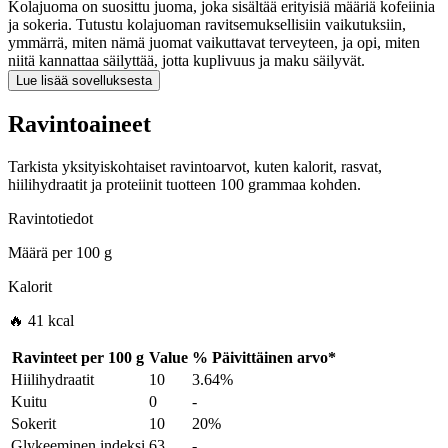
Kolajuoma on suosittu juoma, joka sisältää erityisiä määriä kofeiinia
ja sokeria. Tutustu kolajuoman ravitsemuksellisiin vaikutuksiin,
ymmärrä, miten nämä juomat vaikuttavat terveyteen, ja opi, miten
niitä kannattaa säilyttää, jotta kuplivuus ja maku säilyvät.
Lue lisää sovelluksesta
Ravintoaineet
Tarkista yksityiskohtaiset ravintoarvot, kuten kalorit, rasvat,
hiilihydraatit ja proteiinit tuotteen 100 grammaa kohden.
Ravintotiedot
Määrä per
100 g
Kalorit
🔥 41 kcal
Ravinteet per
100 g
Value
%
Päivittäinen arvo
*
Hiilihydraatit
10
3.64%
Kuitu
0
-
Sokerit
10
20%
Glykeeminen indeksi
63
-