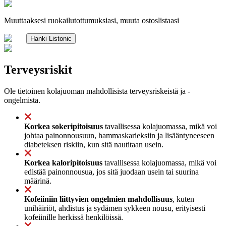
Muuttaaksesi ruokailutottumuksiasi, muuta ostoslistaasi
Hanki Listonic
Terveysriskit
Ole tietoinen kolajuoman mahdollisista terveysriskeistä ja -
ongelmista.
Korkea sokeripitoisuus
tavallisessa kolajuomassa, mikä voi
johtaa painonnousuun, hammaskarieksiin ja lisääntyneeseen
diabeteksen riskiin, kun sitä nautitaan usein.
Korkea kaloripitoisuus
tavallisessa kolajuomassa, mikä voi
edistää painonnousua, jos sitä juodaan usein tai suurina
määrinä.
Kofeiiniin liittyvien ongelmien mahdollisuus
, kuten
unihäiriöt, ahdistus ja sydämen sykkeen nousu, erityisesti
kofeiinille herkissä henkilöissä.