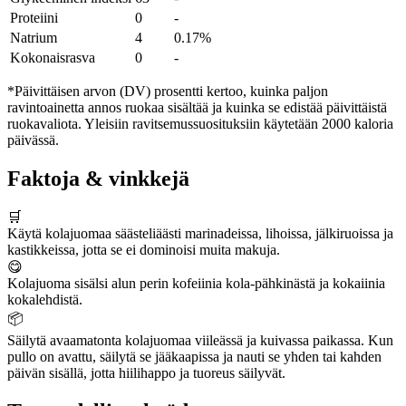
Proteiini
0
-
Natrium
4
0.17%
Kokonaisrasva
0
-
*Päivittäisen arvon (DV) prosentti kertoo, kuinka paljon
ravintoainetta annos ruokaa sisältää ja kuinka se edistää päivittäistä
ruokavaliota. Yleisiin ravitsemussuosituksiin käytetään 2000 kaloria
päivässä.
Faktoja & vinkkejä
🛒
Käytä kolajuomaa säästeliäästi marinadeissa, lihoissa, jälkiruoissa ja
kastikkeissa, jotta se ei dominoisi muita makuja.
😋
Kolajuoma sisälsi alun perin kofeiinia kola-pähkinästä ja kokaiinia
kokalehdistä.
📦
Säilytä avaamatonta kolajuomaa viileässä ja kuivassa paikassa. Kun
pullo on avattu, säilytä se jääkaapissa ja nauti se yhden tai kahden
päivän sisällä, jotta hiilihappo ja tuoreus säilyvät.