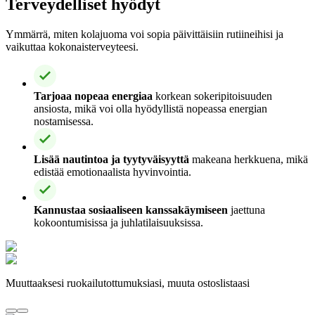
Terveydelliset hyödyt
Ymmärrä, miten kolajuoma voi sopia päivittäisiin rutiineihisi ja
vaikuttaa kokonaisterveyteesi.
Tarjoaa nopeaa energiaa
korkean sokeripitoisuuden
ansiosta, mikä voi olla hyödyllistä nopeassa energian
nostamisessa.
Lisää nautintoa ja tyytyväisyyttä
makeana herkkuena, mikä
edistää emotionaalista hyvinvointia.
Kannustaa sosiaaliseen kanssakäymiseen
jaettuna
kokoontumisissa ja juhlatilaisuuksissa.
Muuttaaksesi ruokailutottumuksiasi, muuta ostoslistaasi