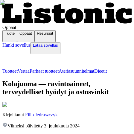
Oppaat
Tuote
Oppaat
Resurssit
Hanki sovellus
Lataa sovellus
Tuotteet
Vertaa
Parhaat tuotteet
Ateriasuunnitelmat
Dieetit
Kolajuoma — ravintoaineet,
terveydelliset hyödyt ja ostosvinkit
Kirjoittanut
Filip Jędraszczyk
Viimeksi päivitetty
3. joulukuuta 2024