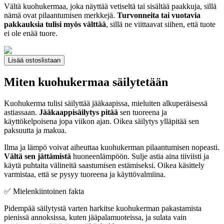
Vältä kuohukermaa, joka näyttää vetiseltä tai sisältää paakkuja, sillä
nämä ovat pilaantumisen merkkejä.
Turvonneita tai vuotavia
pakkauksia tulisi myös välttää
, sillä ne viittaavat siihen, että tuote
ei ole enää tuore.
Lisää ostoslistaan
Miten kuohukermaa säilytetään
Kuohukerma tulisi säilyttää jääkaapissa, mieluiten alkuperäisessä
astiassaan.
Jääkaappisäilytys pitää
sen tuoreena ja
käyttökelpoisena jopa viikon ajan. Oikea säilytys ylläpitää sen
paksuutta ja makua.
Ilma ja lämpö voivat aiheuttaa kuohukerman pilaantumisen nopeasti.
Vältä sen jättämistä
huoneenlämpöön. Sulje astia aina tiiviisti ja
käytä puhtaita välineitä saastumisen estämiseksi. Oikea käsittely
varmistaa, että se pysyy tuoreena ja käyttövalmiina.
✅ Mielenkiintoinen fakta
Pidempää säilytystä varten harkitse kuohukerman pakastamista
pienissä annoksissa, kuten jääpalamuoteissa, ja sulata vain