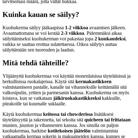
tarvitsemasi määrä, jotta vältät hukkaa.
Kuinka kauan se säilyy?
Kuohukerma säilyy jääkaapissa
1-2 viikkoa
avaamisen jälkeen.
Avaamattomana se voi kestää
2-3 viikkoa
. Pidemmäksi aikaa
säilyttämiseksi kuohukerman voi pakastaa jopa
2 kuukaudeksi
,
vaikka se saattaa erottua sulatettaessa. Oikea säilytys auttaa
säilyttämään sen tuoreuden ja laadun.
Mitä tehdä tähteille?
Ylijäänyttä kuohukermaa voi käyttää monenlaisissa täyteläisissä ja
herkullisissa ruokalajeissa. Käytä sitä
kermakastikkeen
valmistamiseen pastalle, kanalle tai vihanneksille keittämällä sitä
valkosipulin, yrttien ja parmesanin kanssa. Kuohukerma on myös
loistava, kun se vatkataan
jälkiruokakastikkeeksi
kakkuille,
piirakoille tai kuumalle suklaalle.
Käytä kuohukermaa
keitossa tai chowderissa
lisätäksesi
täyteläisyyttä ja rakennetta, tai sekoita sitä
quicheen tai frittataan
munien, juuston ja vihannesten kanssa. Jos sinulla on paljon
kuohukermaa, harkitse
kotitekoisen jäätelön
valmistamista
vatkaamalla kermaa sokerin ja makuaineiden kanssa, kunnes se