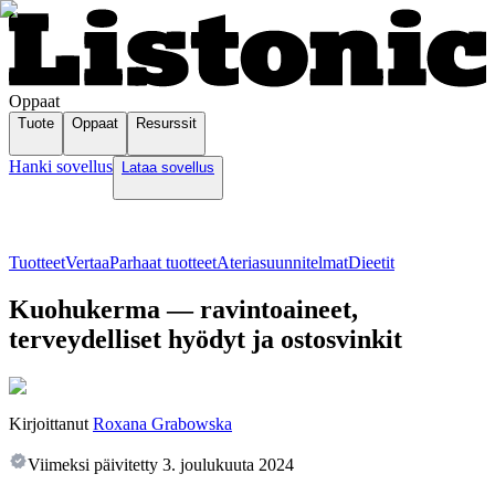
Oppaat
Tuote
Oppaat
Resurssit
Hanki sovellus
Lataa sovellus
Tuotteet
Vertaa
Parhaat tuotteet
Ateriasuunnitelmat
Dieetit
Kuohukerma — ravintoaineet,
terveydelliset hyödyt ja ostosvinkit
Kirjoittanut
Roxana Grabowska
Viimeksi päivitetty
3. joulukuuta 2024