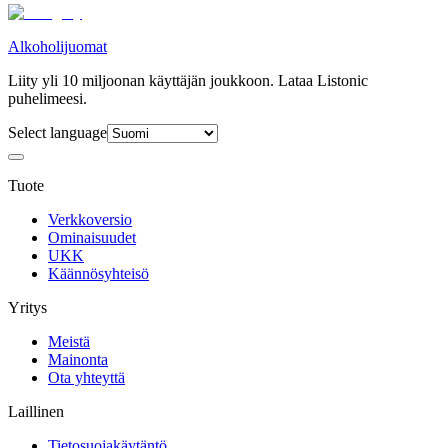
Alkoholijuomat
Liity yli 10 miljoonan käyttäjän joukkoon. Lataa Listonic
puhelimeesi.
Select language
Tuote
Verkkoversio
Ominaisuudet
UKK
Käännösyhteisö
Yritys
Meistä
Mainonta
Ota yhteyttä
Laillinen
Tietosuojakäytäntö