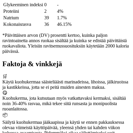
Glykeeminen indeksi
0
-
Proteiini
2
4%
Natrium
39
1.7%
Kokonaisrasva
36
46.15%
*Päivittäisen arvon (DV) prosentti kertoo, kuinka paljon
ravintoainetta annos ruokaa sisältää ja kuinka se edistää päivittäistä
ruokavaliota. Yleisiin ravitsemussuosituksiin käytetään 2000 kaloria
päivässä.
Faktoja & vinkkejä
🛒
Käytä kuohukermaa säästeliäästi marinadeissa, lihoissa, jälkiruoissa
ja kastikkeissa, jotta se ei peitä muiden ainesten makua.
😋
Kuohukerma, jota kutsutaan myös vatkattavaksi kermaksi, sisältää
noin 36-40% rasvaa, mikä tekee siitä runsasta ja monipuolista
ruoanlaitossa.
📦
Säilytä kuohukermaa jääkaapissa ja käytä se ennen pakkauksessa
olevaa viimeistä käyttöpäivää, yleensä yhden tai kahden viikon
kuluessa avaamisesta. Pidemmäksi aikaa säilyttämiseksi voit