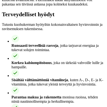
pakastaa sen tiiviissä astiassa jopa kolmeksi kuukaudeksi.
Terveydelliset hyödyt
Tutustu kuohukerman hyötyihin kokonaisvaltaisen hyvinvoinnin ja
ravitsemuksen tukemisessa.
Runsaasti terveellisiä rasvoja
, jotka tarjoavat energiaa ja
tukevat solujen toimintaa.
Korkea kalsiumpitoisuus
, joka on tärkeää vahvoille luille ja
hampaille.
Sisältää välttämättömiä vitamiineja
, kuten A-, D-, E- ja K-
vitamiinia, jotka tukevat yleistä terveyttä ja hyvinvointia.
Parantaa makua ja rakennetta
monissa ruoissa, tehden
niistä nautinnollisempia ja herkullisempia.