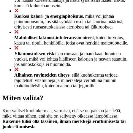
voi nostaa kolesterolitasoja ja lisätä sydänsairauksien riskiä,
kun sitä kulutetaan usein.
Korkea kalori- ja energiapitoisuus
, mikä voi johtaa
painonnousuun, jos sitä syödään usein tai suurina määrinä,
erityisesti runsasruokaisissa aterioissa tai jälkiruoissa.
Mahdolliset laktoosi-intoleranssin oireet
, kuten turvotus,
kaasu tai ripuli, henkilöillä, jotka ovat herkkiä maitotuotteille.
Yliannostuksen riski
sen runsaan ja maukkaan luonteen
vuoksi, mikä voi johtaa liialliseen kalorien ja rasvan saantiin,
jos annoskokoja ei huomioida.
Alhainen ravinteiden tiheys
, sillä kuohukerma tarjoaa
rajoitetusti vitamiineja ja mineraaleja verrattuna muihin
maitotuotteisiin, kuten maitoon tai jogurttiin.
Miten valita?
Kun valitset kuohukermaa, varmista, että se on paksua ja sileää,
mikä viittaa siihen, että sitä on säilytetty oikeassa lämpötilassa.
Rakenne tulisi olla tasainen, ilman merkkejä erottumisesta tai
juoksettumisesta
.