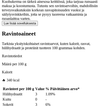
Kuohukerma on tärkeä ainesosa keittiössä, joka tarjoaa runsaasti
makua ja koostumusta. Tutustu sen ravintoarvoihin, mahdollisiin
terveysvaikutuksiin korkean rasvapitoisuuden vuoksi ja
säilytysvinkkeihin, jotta se pysyy tuoreena vatkaamista ja
ruoanlaittoa varten.
Lue lisää sovelluksesta
Ravintoaineet
Tarkista yksityiskohtaiset ravintoarvot, kuten kalorit, rasvat,
hiilihydraatit ja proteiinit tuotteen 100 grammaa kohden.
Ravintotiedot
Määrä per
100 g
Kalorit
🔥 340 kcal
Ravinteet per
100 g
Value
%
Päivittäinen arvo
*
Hiilihydraatit
3
1.09%
Kuitu
0
-
Sokerit
3
6%