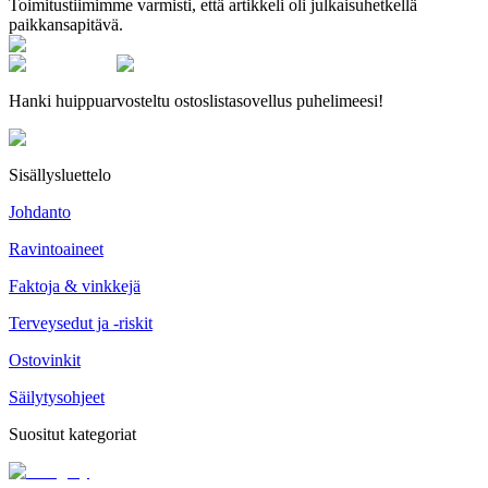
Toimitustiimimme varmisti, että artikkeli oli julkaisuhetkellä
paikkansapitävä.
Hanki huippuarvosteltu ostoslistasovellus puhelimeesi!
Sisällysluettelo
Johdanto
Ravintoaineet
Faktoja & vinkkejä
Terveysedut ja -riskit
Ostovinkit
Säilytysohjeet
Suositut kategoriat