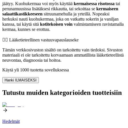
jäätyy. Kuohukermaa voi myös käyttää
kermaisessa risotossa
tai
perunamuusissa lisätäksesi rikkautta, tai sekoittaa se
kermaiseen
salaattikastikkeeseen
sitruunamehulla ja yrteillä. Nopeaksi
herkuksi nauti kuohukermaa, joka on vatkattu sokerin ja vaniljan
kanssa, tai käytä sitä
kotitekoisen voin
valmistamiseen ravistamalla
kermaa, kunnes se erottuu.
👨‍⚕️️ Lääketieteellinen vastuuvapauslauseke
Tämän verkkosivuston sisältö on tarkoitettu vain tiedoksi. Sivuston
materiaali ei ole tarkoitettu korvaamaan ammatillista lääketieteellistä
neuvontaa, diagnoosia tai hoitoa.
Käytä yli 1000 tuotetta sovelluksessa
Hanki ILMAISEKSI
Tutustu muiden kategorioiden tuotteisiin
Hedelmät