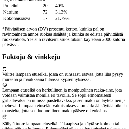
Proteiini
20
40%
Natrium
72
3.13%
Kokonaisrasva
17
21.79%
*Päivittäisen arvon (DV) prosentti kertoo, kuinka paljon
ravintoainetta annos ruokaa sisältää ja kuinka se edistää päivittäistä
ruokavaliota. Yleisiin ravitsemussuosituksiin käytetään 2000 kaloria
päivässä.
Faktoja & vinkkejä
🛒
Valitse lampaan etuselkä, jossa on runsaasti rasvaa, jotta liha pysyy
mureana ja maukkaana hitaassa kypsennyksessä.
😋
Lampaan etuselkä on herkullinen ja monipuolinen raaka-aine, jota
voidaan valmistaa monilla eri tavoilla. Se sopii erinomaisesti
grillattavaksi tai uunissa paistettavaksi, ja sen maku on täyteläinen ja
mehevä. Lampaan etuselän valmistuksessa on tärkeää käyttää oikeita
mausteita, jotta sen luonnollinen maku pääsee oikeuksiinsa.
📦
Säilytä tuore lampaan etuselkä jääkaapissa ja käytä se kolmen tai
viiden päivän kuluessa. Pidemmäksi aikaa säilyttämiseksi pakasta se