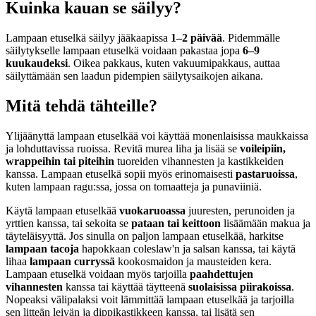
Kuinka kauan se säilyy?
Lampaan etuselkä säilyy jääkaapissa
1–2 päivää
. Pidemmälle
säilytykselle lampaan etuselkä voidaan pakastaa jopa
6–9
kuukaudeksi
. Oikea pakkaus, kuten vakuumipakkaus, auttaa
säilyttämään sen laadun pidempien säilytysaikojen aikana.
Mitä tehdä tähteille?
Ylijäänyttä lampaan etuselkää voi käyttää monenlaisissa maukkaissa
ja lohduttavissa ruoissa. Revitä murea liha ja lisää se
voileipiin,
wrappeihin tai piteihin
tuoreiden vihannesten ja kastikkeiden
kanssa. Lampaan etuselkä sopii myös erinomaisesti
pastaruoissa
,
kuten lampaan ragu:ssa, jossa on tomaatteja ja punaviiniä.
Käytä lampaan etuselkää
vuokaruoassa
juuresten, perunoiden ja
yrttien kanssa, tai sekoita se
pataan tai keittoon
lisäämään makua ja
täyteläisyyttä. Jos sinulla on paljon lampaan etuselkää, harkitse
lampaan tacoja
hapokkaan coleslaw'n ja salsan kanssa, tai käytä
lihaa
lampaan curryssä
kookosmaidon ja mausteiden kera.
Lampaan etuselkä voidaan myös tarjoilla
paahdettujen
vihannesten
kanssa tai käyttää täytteenä
suolaisissa piirakoissa
.
Nopeaksi välipalaksi voit lämmittää lampaan etuselkää ja tarjoilla
sen litteän leivän ja dippikastikkeen kanssa, tai lisätä sen