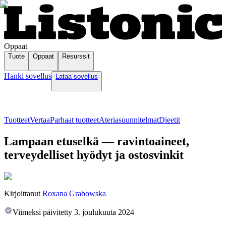
Oppaat
Tuote
Oppaat
Resurssit
Hanki sovellus
Lataa sovellus
Tuotteet
Vertaa
Parhaat tuotteet
Ateriasuunnitelmat
Dieetit
Lampaan etuselkä — ravintoaineet,
terveydelliset hyödyt ja ostosvinkit
Kirjoittanut
Roxana Grabowska
Viimeksi päivitetty
3. joulukuuta 2024