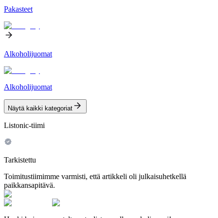
Pakasteet
Alkoholijuomat
Alkoholijuomat
Näytä kaikki kategoriat
Listonic-tiimi
Tarkistettu
Toimitustiimimme varmisti, että artikkeli oli julkaisuhetkellä
paikkansapitävä.