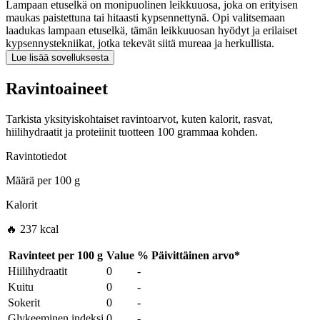
Lampaan etuselkä on monipuolinen leikkuuosa, joka on erityisen
maukas paistettuna tai hitaasti kypsennettynä. Opi valitsemaan
laadukas lampaan etuselkä, tämän leikkuuosan hyödyt ja erilaiset
kypsennystekniikat, jotka tekevät siitä mureaa ja herkullista.
Lue lisää sovelluksesta
Ravintoaineet
Tarkista yksityiskohtaiset ravintoarvot, kuten kalorit, rasvat,
hiilihydraatit ja proteiinit tuotteen 100 grammaa kohden.
Ravintotiedot
Määrä per
100 g
Kalorit
🔥 237 kcal
Ravinteet per
100 g
Value
%
Päivittäinen arvo
*
Hiilihydraatit
0
-
Kuitu
0
-
Sokerit
0
-
Glykeeminen indeksi
0
-