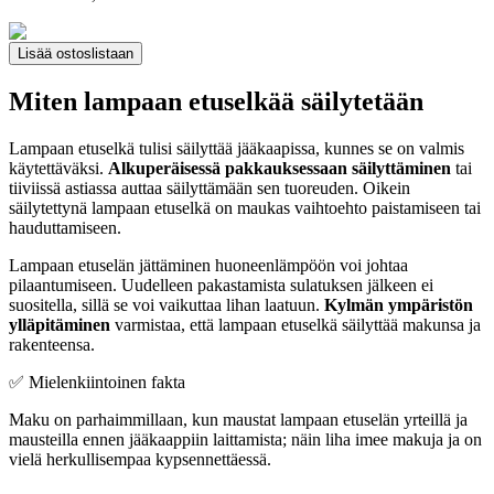
Lisää ostoslistaan
Miten lampaan etuselkää säilytetään
Lampaan etuselkä tulisi säilyttää jääkaapissa, kunnes se on valmis
käytettäväksi.
Alkuperäisessä pakkauksessaan säilyttäminen
tai
tiiviissä astiassa auttaa säilyttämään sen tuoreuden. Oikein
säilytettynä lampaan etuselkä on maukas vaihtoehto paistamiseen tai
hauduttamiseen.
Lampaan etuselän jättäminen huoneenlämpöön voi johtaa
pilaantumiseen. Uudelleen pakastamista sulatuksen jälkeen ei
suositella, sillä se voi vaikuttaa lihan laatuun.
Kylmän ympäristön
ylläpitäminen
varmistaa, että lampaan etuselkä säilyttää makunsa ja
rakenteensa.
✅ Mielenkiintoinen fakta
Maku on parhaimmillaan, kun maustat lampaan etuselän yrteillä ja
mausteilla ennen jääkaappiin laittamista; näin liha imee makuja ja on
vielä herkullisempaa kypsennettäessä.