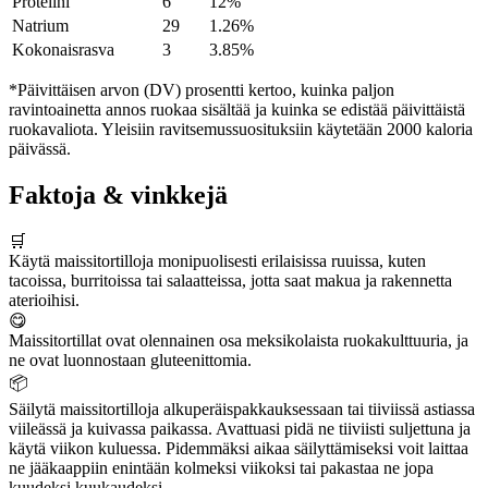
Proteiini
6
12%
Natrium
29
1.26%
Kokonaisrasva
3
3.85%
*Päivittäisen arvon (DV) prosentti kertoo, kuinka paljon
ravintoainetta annos ruokaa sisältää ja kuinka se edistää päivittäistä
ruokavaliota. Yleisiin ravitsemussuosituksiin käytetään 2000 kaloria
päivässä.
Faktoja & vinkkejä
🛒
Käytä maissitortilloja monipuolisesti erilaisissa ruuissa, kuten
tacoissa, burritoissa tai salaatteissa, jotta saat makua ja rakennetta
aterioihisi.
😋
Maissitortillat ovat olennainen osa meksikolaista ruokakulttuuria, ja
ne ovat luonnostaan gluteenittomia.
📦
Säilytä maissitortilloja alkuperäispakkauksessaan tai tiiviissä astiassa
viileässä ja kuivassa paikassa. Avattuasi pidä ne tiiviisti suljettuna ja
käytä viikon kuluessa. Pidemmäksi aikaa säilyttämiseksi voit laittaa
ne jääkaappiin enintään kolmeksi viikoksi tai pakastaa ne jopa
kuudeksi kuukaudeksi.