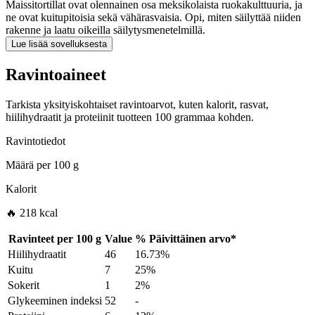
Maissitortillat ovat olennainen osa meksikolaista ruokakulttuuria, ja
ne ovat kuitupitoisia sekä vähärasvaisia. Opi, miten säilyttää niiden
rakenne ja laatu oikeilla säilytysmenetelmillä.
Lue lisää sovelluksesta
Ravintoaineet
Tarkista yksityiskohtaiset ravintoarvot, kuten kalorit, rasvat,
hiilihydraatit ja proteiinit tuotteen 100 grammaa kohden.
Ravintotiedot
Määrä per
100 g
Kalorit
🔥 218 kcal
Ravinteet per
100 g
Value
%
Päivittäinen arvo
*
Hiilihydraatit
46
16.73%
Kuitu
7
25%
Sokerit
1
2%
Glykeeminen indeksi
52
-