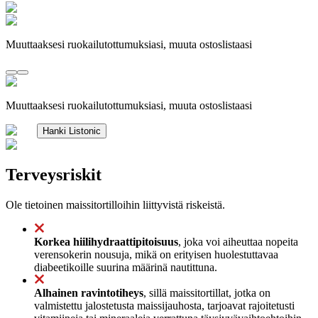
Muuttaaksesi ruokailutottumuksiasi, muuta ostoslistaasi
Muuttaaksesi ruokailutottumuksiasi, muuta ostoslistaasi
Hanki Listonic
Terveysriskit
Ole tietoinen maissitortilloihin liittyvistä riskeistä.
Korkea hiilihydraattipitoisuus
, joka voi aiheuttaa nopeita
verensokerin nousuja, mikä on erityisen huolestuttavaa
diabeetikoille suurina määrinä nautittuna.
Alhainen ravintotiheys
, sillä maissitortillat, jotka on
valmistettu jalostetusta maissijauhosta, tarjoavat rajoitetusti