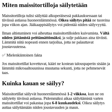
Miten maissitortilloja säilytetään
Maissitortilloja tulisi säilyttää alkuperäisessä pakkauksessaan tai
tiiviissä astiassa huoneenlämmössä.
Oikea säilytys pitää
ne tuoreina
jopa viikon ajan. Jääkaappisäilytys voi pidentää niiden säilyvyyttä.
Ilman altistuminen voi aiheuttaa maissitortilloiden kuivumista.
Vältä
niiden jättämistä peittämättömäksi
, ja sulje pakkaus aina tiiviisti.
Lämmitä niitä nopeasti ennen tarjoilua, jotta ne palauttavat
joustavuutensa.
✅ Mielenkiintoinen fakta
Jos maissitortillat kovettuvat, kääri ne kostean talouspaperin sisään ja
lämmitä mikroaaltouunissa muutama sekunti, jotta ne pehmenevät
taas.
Kuinka kauan se säilyy?
Maissitortillat säilyvät huoneenlämmössä
1-2 viikkoa
, kun ne on
säilytetty tiiviissä astiassa. Pidemmäksi aikaa säilyttämistä varten
maissitortillat voi pakastaa jopa
6-8 kuukaudeksi
. Oikea säilytys
auttaa säilyttämään niiden joustavuuden ja maun.