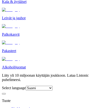
Kala & äyriäiset
Leivät ja jauhot
Palkokasvit
Pakasteet
Alkoholijuomat
Liity yli 10 miljoonan käyttäjän joukkoon. Lataa Listonic
puhelimeesi.
Select language
Tuote