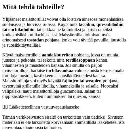
Mitä tehdä tähteille?
Ylijääneet maissitortillat voivat olla loistava ainesosa monenlaisissa
suolaisissa ja luovissa ruoissa. Käytä niitä
tacoihin, quesadilloihin
tai enchiladoihin
, tai leikkaa ne kolmioiksi ja paista rapeiksi
kotitekoisiksi tortillachipseiksi. Maissitortillat toimivat myös
erinomaisesti
tostadan
pohjana, jonka voit täyttää pavuilla, juustolla
ja suosikkitäytteilläsi.
Käytä maissitortilloja
aamiaisburriton
pohjana, jossa on munia,
juustoa ja pekonia, tai sekoita niitä
tortillasoppaan
kanan,
vihannesten ja mausteiden kanssa. Jos sinulla on paljon
maissitortilloja, harkitse
tortillavuokaa
valmistamista kerrostamalla
tortilloja juuston, kastikkeen ja suosikkitäytteidesi kanssa.
Maissitortilloja voi myös käyttää
fajitojen tai wrapien
pohjana,
täytettyinä grillatuilla lihoilla, vihanneksilla ja salsalla. Nopeaksi
välipalaksi nauti maissitortilloja guacamolen, salsan tai
dippikastikkeen, kuten hummuksen tai queson, kanssa.
👨‍⚕️️ Lääketieteellinen vastuuvapauslauseke
Tämän verkkosivuston sisältö on tarkoitettu vain tiedoksi. Sivuston
materiaali ei ole tarkoitettu korvaamaan ammatillista lääketieteellistä
neuvontaa, diagnoosia tai hoitoa.