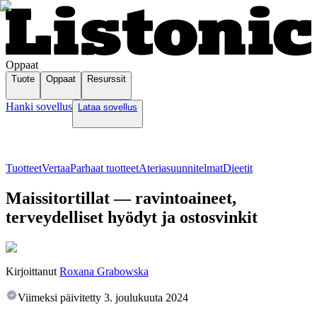
Oppaat
Tuote
Oppaat
Resurssit
Hanki sovellus
Lataa sovellus
Tuotteet
Vertaa
Parhaat tuotteet
Ateriasuunnitelmat
Dieetit
Maissitortillat — ravintoaineet,
terveydelliset hyödyt ja ostosvinkit
Kirjoittanut
Roxana Grabowska
Viimeksi päivitetty
3. joulukuuta 2024