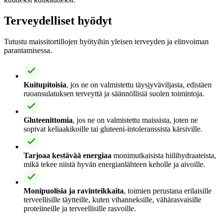
Terveydelliset hyödyt
Tutustu maissitortillojen hyötyihin yleisen terveyden ja elinvoiman
parantamisessa.
Kuitupitoisia
, jos ne on valmistettu täysjyväviljasta, edistäen
ruoansulatuksen terveyttä ja säännöllisiä suolen toimintoja.
Gluteenittomia
, jos ne on valmistettu maissista, joten ne
sopivat keliaakikoille tai gluteeni-intoleranssista kärsiville.
Tarjoaa kestävää energiaa
monimutkaisista hiilihydraateista,
mikä tekee niistä hyvän energianlähteen keholle ja aivoille.
Monipuolisia ja ravinteikkaita
, toimien perustana erilaisille
terveellisille täytteille, kuten vihanneksille, vähärasvaisille
proteiineille ja terveellisille rasvoille.