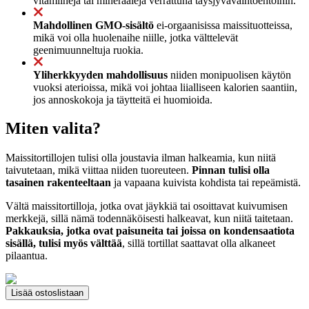
vitamiineja tai mineraaleja verrattuna täysjyvävaihtoehtoihin.
Mahdollinen GMO-sisältö
ei-orgaanisissa maissituotteissa,
mikä voi olla huolenaihe niille, jotka välttelevät
geenimuunneltuja ruokia.
Yliherkkyyden mahdollisuus
niiden monipuolisen käytön
vuoksi aterioissa, mikä voi johtaa liialliseen kalorien saantiin,
jos annoskokoja ja täytteitä ei huomioida.
Miten valita?
Maissitortillojen tulisi olla joustavia ilman halkeamia, kun niitä
taivutetaan, mikä viittaa niiden tuoreuteen.
Pinnan tulisi olla
tasainen rakenteeltaan
ja vapaana kuivista kohdista tai repeämistä.
Vältä maissitortilloja, jotka ovat jäykkiä tai osoittavat kuivumisen
merkkejä, sillä nämä todennäköisesti halkeavat, kun niitä taitetaan.
Pakkauksia, jotka ovat paisuneita tai joissa on kondensaatiota
sisällä, tulisi myös välttää
, sillä tortillat saattavat olla alkaneet
pilaantua.
Lisää ostoslistaan