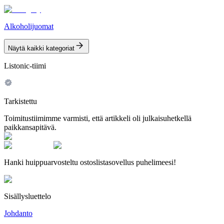
Alkoholijuomat
Näytä kaikki kategoriat
Listonic-tiimi
Tarkistettu
Toimitustiimimme varmisti, että artikkeli oli julkaisuhetkellä
paikkansapitävä.
Hanki huippuarvosteltu ostoslistasovellus puhelimeesi!
Sisällysluettelo
Johdanto