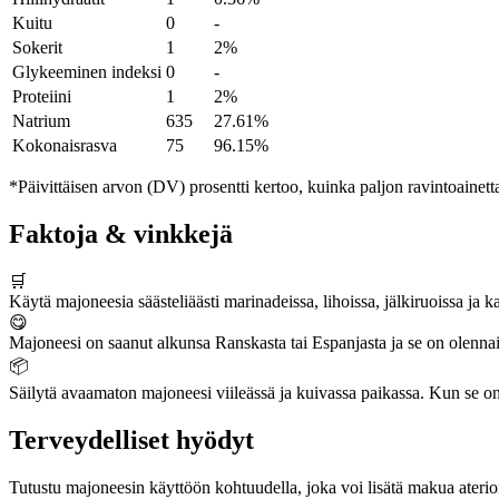
Kuitu
0
-
Sokerit
1
2%
Glykeeminen indeksi
0
-
Proteiini
1
2%
Natrium
635
27.61%
Kokonaisrasva
75
96.15%
*Päivittäisen arvon (DV) prosentti kertoo, kuinka paljon ravintoainetta
Faktoja & vinkkejä
🛒
Käytä majoneesia säästeliäästi marinadeissa, lihoissa, jälkiruoissa ja k
😋
Majoneesi on saanut alkunsa Ranskasta tai Espanjasta ja se on olennain
📦
Säilytä avaamaton majoneesi viileässä ja kuivassa paikassa. Kun se on
Terveydelliset hyödyt
Tutustu majoneesin käyttöön kohtuudella, joka voi lisätä makua aterioi