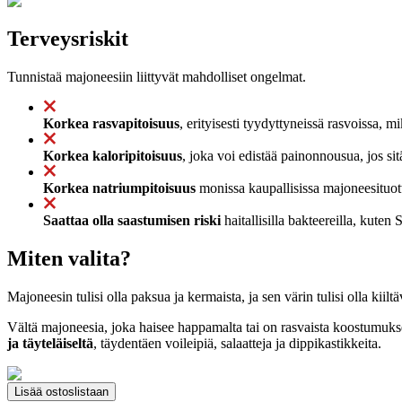
Terveysriskit
Tunnistaä majoneesiin liittyvät mahdolliset ongelmat.
Korkea rasvapitoisuus
, erityisesti tyydyttyneissä rasvoissa, m
Korkea kaloripitoisuus
, joka voi edistää painonnousua, jos sitä
Korkea natriumpitoisuus
monissa kaupallisissa majoneesituotte
Saattaa olla saastumisen riski
haitallisilla bakteereilla, kuten
Miten valita?
Majoneesin tulisi olla paksua ja kermaista, ja sen värin tulisi olla kiil
Vältä majoneesia, joka haisee happamalta tai on rasvaista koostumuksel
ja täyteläiseltä
, täydentäen voileipiä, salaatteja ja dippikastikkeita.
Lisää ostoslistaan