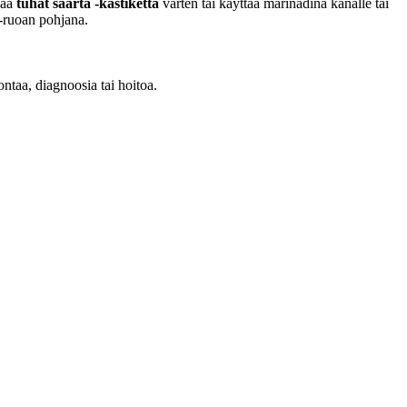
eaa
tuhat saarta -kastiketta
varten tai käyttää marinadina kanalle tai
 -ruoan pohjana.
ontaa, diagnoosia tai hoitoa.