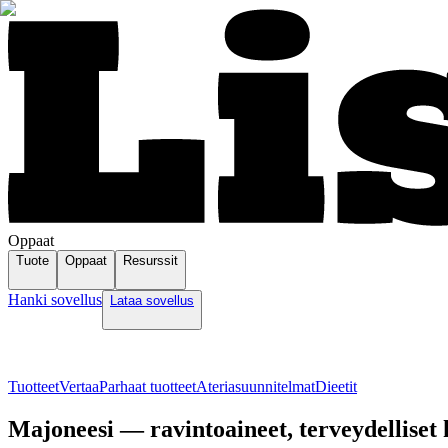
Oppaat
Tuote
Oppaat
Resurssit
Hanki sovellus
Lataa sovellus
Tuotteet
Vertaa
Parhaat tuotteet
Ateriasuunnitelmat
Dieetit
Majoneesi — ravintoaineet, terveydelliset 