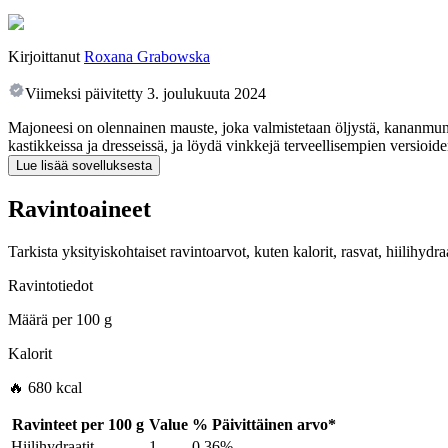
Kirjoittanut
Roxana Grabowska
Viimeksi päivitetty
3. joulukuuta 2024
Majoneesi on olennainen mauste, joka valmistetaan öljystä, kananmunan
kastikkeissa ja dresseissä, ja löydä vinkkejä terveellisempien versioide
Lue lisää sovelluksesta
Ravintoaineet
Tarkista yksityiskohtaiset ravintoarvot, kuten kalorit, rasvat, hiilihyd
Ravintotiedot
Määrä per
100 g
Kalorit
🔥 680 kcal
Ravinteet per
100 g
Value
%
Päivittäinen arvo
*
Hiilihydraatit
1
0.36%