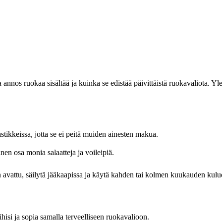
 annos ruokaa sisältää ja kuinka se edistää päivittäistä ruokavaliota. Yl
astikkeissa, jotta se ei peitä muiden ainesten makua.
en osa monia salaatteja ja voileipiä.
 avattu, säilytä jääkaapissa ja käytä kahden tai kolmen kuukauden kulu
hisi ja sopia samalla terveelliseen ruokavalioon.