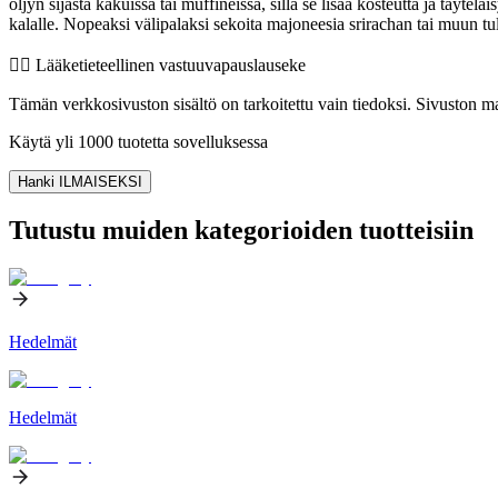
öljyn sijasta kakuissa tai muffineissa, sillä se lisää kosteutta ja täy
kalalle. Nopeaksi välipalaksi sekoita majoneesia srirachan tai muun tul
👨‍⚕️️ Lääketieteellinen vastuuvapauslauseke
Tämän verkkosivuston sisältö on tarkoitettu vain tiedoksi. Sivuston mat
Käytä yli 1000 tuotetta sovelluksessa
Hanki ILMAISEKSI
Tutustu muiden kategorioiden tuotteisiin
Hedelmät
Hedelmät