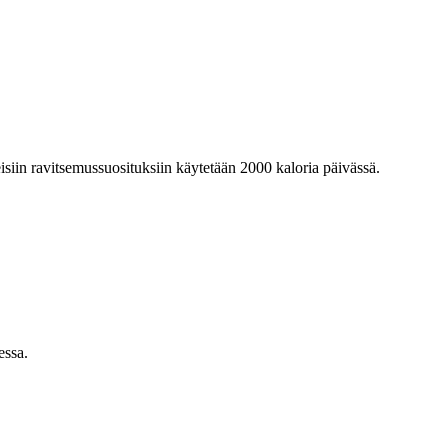
eisiin ravitsemussuosituksiin käytetään 2000 kaloria päivässä.
essa.