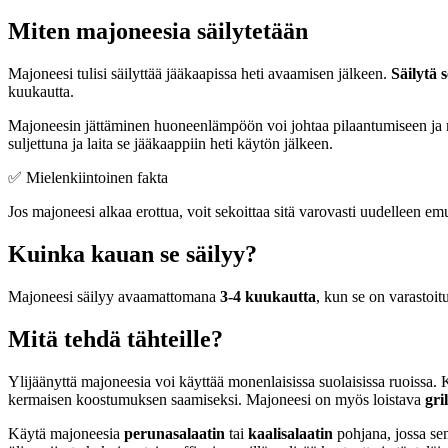
Miten majoneesia säilytetään
Majoneesi tulisi säilyttää jääkaapissa heti avaamisen jälkeen.
Säilytä 
kuukautta.
Majoneesin jättäminen huoneenlämpöön voi johtaa pilaantumiseen ja 
suljettuna ja laita se jääkaappiin heti käytön jälkeen.
✅ Mielenkiintoinen fakta
Jos majoneesi alkaa erottua, voit sekoittaa sitä varovasti uudelleen e
Kuinka kauan se säilyy?
Majoneesi säilyy avaamattomana
3-4 kuukautta
, kun se on varastoit
Mitä tehdä tähteille?
Ylijäänyttä majoneesia voi käyttää monenlaisissa suolaisissa ruoissa. 
kermaisen koostumuksen saamiseksi. Majoneesi on myös loistava
gri
Käytä majoneesia
perunasalaatin
tai
kaalisalaatin
pohjana, jossa sen