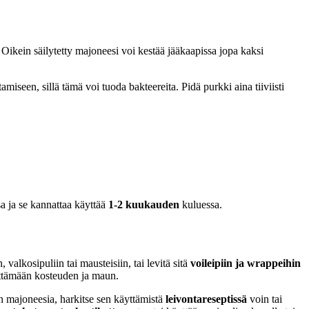
i. Oikein säilytetty majoneesi voi kestää jääkaapissa jopa kaksi
miseen, sillä tämä voi tuoda bakteereita. Pidä purkki aina tiiviisti
sa ja se kannattaa käyttää
1-2 kuukauden
kuluessa.
 valkosipuliin tai mausteisiin, tai levitä sitä
voileipiin ja wrappeihin
lyttämään kosteuden ja maun.
n majoneesia, harkitse sen käyttämistä
leivontareseptissä
voin tai