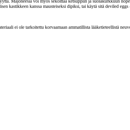
teläisyyttä. Majoneesia voi myös sekoittaa ketsuppiin ja suolakurkkuun nop
isen kastikkeen kanssa mausteiseksi dipiksi, tai käytä sitä deviled eggs
eriaali ei ole tarkoitettu korvaamaan ammatillista lääketieteellistä neuv