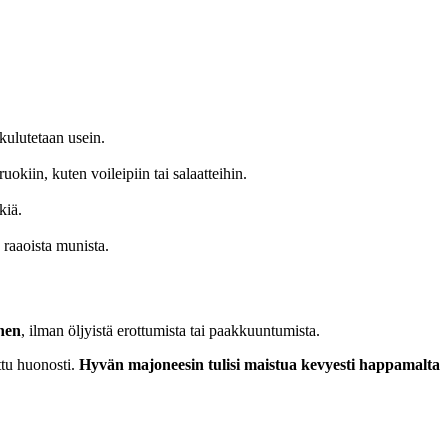
 kulutetaan usein.
ruokiin, kuten voileipiin tai salaatteihin.
kiä.
u raaoista munista.
inen
, ilman öljyistä erottumista tai paakkuuntumista.
ttu huonosti.
Hyvän majoneesin tulisi maistua kevyesti happamalta