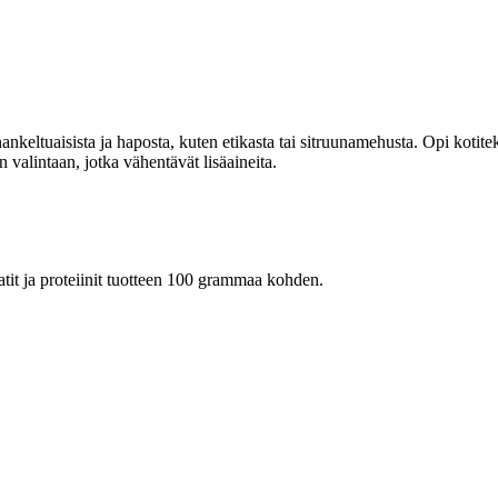
keltuaisista ja haposta, kuten etikasta tai sitruunamehusta. Opi kotitek
n valintaan, jotka vähentävät lisäaineita.
raatit ja proteiinit tuotteen 100 grammaa kohden.