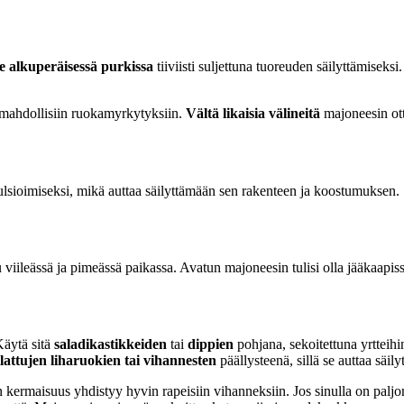
se alkuperäisessä purkissa
tiiviisti suljettuna tuoreuden säilyttämiseks
mahdollisiin ruokamyrkytyksiin.
Vältä likaisia välineitä
majoneesin otta
mulsioimiseksi, mikä auttaa säilyttämään sen rakenteen ja koostumuksen.
u viileässä ja pimeässä paikassa. Avatun majoneesin tulisi olla jääkaapis
Käytä sitä
saladikastikkeiden
tai
dippien
pohjana, sekoitettuna yrtteihin,
llattujen liharuokien tai vihannesten
päällysteenä, sillä se auttaa säi
 kermaisuus yhdistyy hyvin rapeisiin vihanneksiin. Jos sinulla on paljo