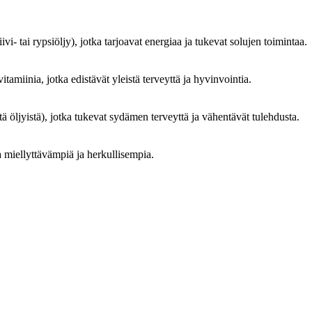
iivi- tai rypsiöljy), jotka tarjoavat energiaa ja tukevat solujen toimintaa.
itamiinia, jotka edistävät yleistä terveyttä ja hyvinvointia.
stä öljyistä), jotka tukevat sydämen terveyttä ja vähentävät tulehdusta.
ta miellyttävämpiä ja herkullisempia.