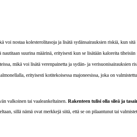
ikä voi nostaa kolesterolitasoja ja lisätä sydänsairauksien riskiä, kun sitä
 nautitaan suurina määrinä, erityisesti kun se lisätään kaloreita tiheisiin 
issa, mikä voi lisätä verenpainetta ja sydän- ja verisuonisairauksien ris
 Salmonellalla, erityisesti kotitekoisessa majoneesissa, joka on valmistett
tävän valkoinen tai vaaleankeltainen.
Rakenteen tulisi olla sileä ja tasa
taan, sillä nämä ovat merkkejä siitä, että se on pilaantunut tai valmiste