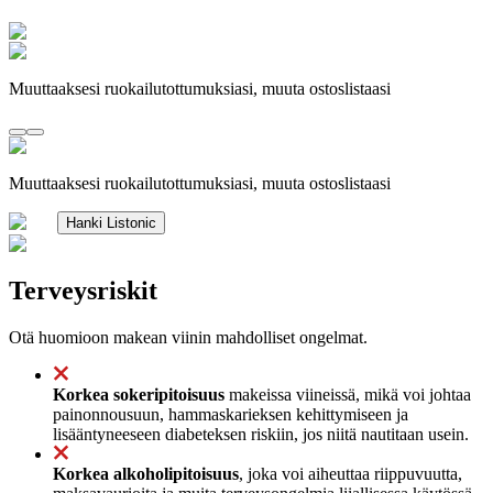
Muuttaaksesi ruokailutottumuksiasi, muuta ostoslistaasi
Muuttaaksesi ruokailutottumuksiasi, muuta ostoslistaasi
Hanki Listonic
Terveysriskit
Otä huomioon makean viinin mahdolliset ongelmat.
Korkea sokeripitoisuus
makeissa viineissä, mikä voi johtaa
painonnousuun, hammaskarieksen kehittymiseen ja
lisääntyneeseen diabeteksen riskiin, jos niitä nautitaan usein.
Korkea alkoholipitoisuus
, joka voi aiheuttaa riippuvuutta,