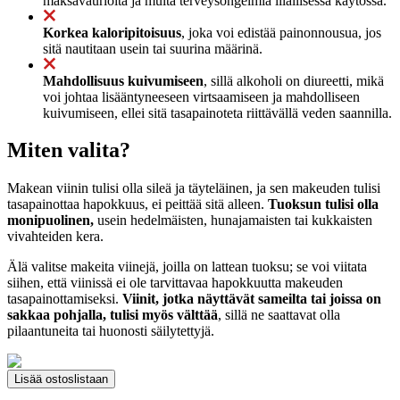
maksavaurioita ja muita terveysongelmia liiallisessa käytössä.
Korkea kaloripitoisuus
, joka voi edistää painonnousua, jos
sitä nautitaan usein tai suurina määrinä.
Mahdollisuus kuivumiseen
, sillä alkoholi on diureetti, mikä
voi johtaa lisääntyneeseen virtsaamiseen ja mahdolliseen
kuivumiseen, ellei sitä tasapainoteta riittävällä veden saannilla.
Miten valita?
Makean viinin tulisi olla sileä ja täyteläinen, ja sen makeuden tulisi
tasapainottaa hapokkuus, ei peittää sitä alleen.
Tuoksun tulisi olla
monipuolinen,
usein hedelmäisten, hunajamaisten tai kukkaisten
vivahteiden kera.
Älä valitse makeita viinejä, joilla on lattean tuoksu; se voi viitata
siihen, että viinissä ei ole tarvittavaa hapokkuutta makeuden
tasapainottamiseksi.
Viinit, jotka näyttävät sameilta tai joissa on
sakkaa pohjalla, tulisi myös välttää
, sillä ne saattavat olla
pilaantuneita tai huonosti säilytettyjä.
Lisää ostoslistaan