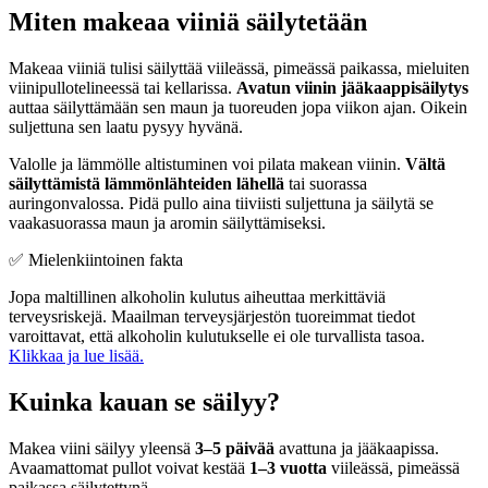
Miten makeaa viiniä säilytetään
Makeaa viiniä tulisi säilyttää viileässä, pimeässä paikassa, mieluiten
viinipullotelineessä tai kellarissa.
Avatun viinin jääkaappisäilytys
auttaa säilyttämään sen maun ja tuoreuden jopa viikon ajan. Oikein
suljettuna sen laatu pysyy hyvänä.
Valolle ja lämmölle altistuminen voi pilata makean viinin.
Vältä
säilyttämistä lämmönlähteiden lähellä
tai suorassa
auringonvalossa. Pidä pullo aina tiiviisti suljettuna ja säilytä se
vaakasuorassa maun ja aromin säilyttämiseksi.
✅ Mielenkiintoinen fakta
Jopa maltillinen alkoholin kulutus aiheuttaa merkittäviä
terveysriskejä. Maailman terveysjärjestön tuoreimmat tiedot
varoittavat, että alkoholin kulutukselle ei ole turvallista tasoa.
Klikkaa ja lue lisää.
Kuinka kauan se säilyy?
Makea viini säilyy yleensä
3–5 päivää
avattuna ja jääkaapissa.
Avaamattomat pullot voivat kestää
1–3 vuotta
viileässä, pimeässä
paikassa säilytettynä.