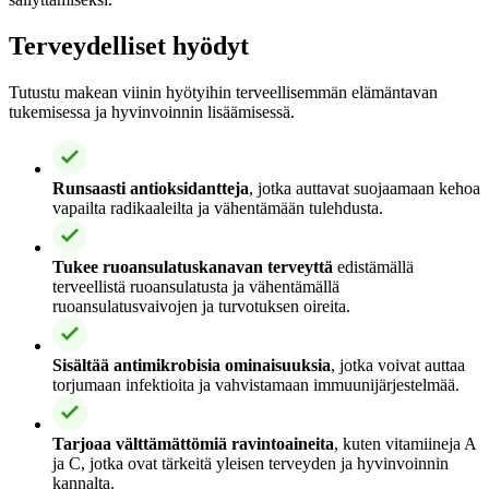
Terveydelliset hyödyt
Tutustu makean viinin hyötyihin terveellisemmän elämäntavan
tukemisessa ja hyvinvoinnin lisäämisessä.
Runsaasti antioksidantteja
, jotka auttavat suojaamaan kehoa
vapailta radikaaleilta ja vähentämään tulehdusta.
Tukee ruoansulatuskanavan terveyttä
edistämällä
terveellistä ruoansulatusta ja vähentämällä
ruoansulatusvaivojen ja turvotuksen oireita.
Sisältää antimikrobisia ominaisuuksia
, jotka voivat auttaa
torjumaan infektioita ja vahvistamaan immuunijärjestelmää.
Tarjoaa välttämättömiä ravintoaineita
, kuten vitamiineja A
ja C, jotka ovat tärkeitä yleisen terveyden ja hyvinvoinnin
kannalta.