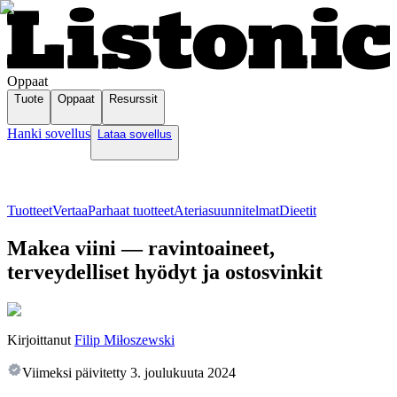
Oppaat
Tuote
Oppaat
Resurssit
Hanki sovellus
Lataa sovellus
Tuotteet
Vertaa
Parhaat tuotteet
Ateriasuunnitelmat
Dieetit
Makea viini — ravintoaineet,
terveydelliset hyödyt ja ostosvinkit
Kirjoittanut
Filip Miłoszewski
Viimeksi päivitetty
3. joulukuuta 2024