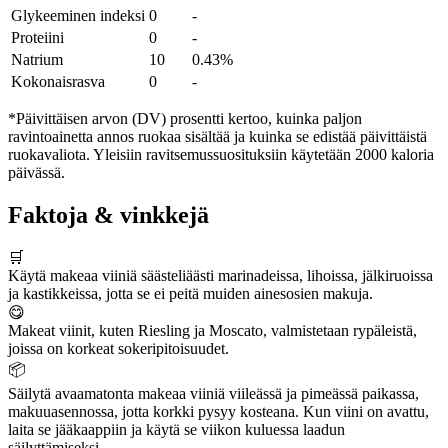
Glykeeminen indeksi
0
-
Proteiini
0
-
Natrium
10
0.43%
Kokonaisrasva
0
-
*Päivittäisen arvon (DV) prosentti kertoo, kuinka paljon
ravintoainetta annos ruokaa sisältää ja kuinka se edistää päivittäistä
ruokavaliota. Yleisiin ravitsemussuosituksiin käytetään 2000 kaloria
päivässä.
Faktoja & vinkkejä
🛒
Käytä makeaa viiniä säästeliäästi marinadeissa, lihoissa, jälkiruoissa
ja kastikkeissa, jotta se ei peitä muiden ainesosien makuja.
😋
Makeat viinit, kuten Riesling ja Moscato, valmistetaan rypäleistä,
joissa on korkeat sokeripitoisuudet.
📦
Säilytä avaamatonta makeaa viiniä viileässä ja pimeässä paikassa,
makuuasennossa, jotta korkki pysyy kosteana. Kun viini on avattu,
laita se jääkaappiin ja käytä se viikon kuluessa laadun
säilyttämiseksi.