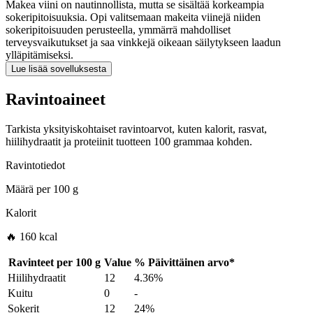
Makea viini on nautinnollista, mutta se sisältää korkeampia
sokeripitoisuuksia. Opi valitsemaan makeita viinejä niiden
sokeripitoisuuden perusteella, ymmärrä mahdolliset
terveysvaikutukset ja saa vinkkejä oikeaan säilytykseen laadun
ylläpitämiseksi.
Lue lisää sovelluksesta
Ravintoaineet
Tarkista yksityiskohtaiset ravintoarvot, kuten kalorit, rasvat,
hiilihydraatit ja proteiinit tuotteen 100 grammaa kohden.
Ravintotiedot
Määrä per
100 g
Kalorit
🔥 160 kcal
Ravinteet per
100 g
Value
%
Päivittäinen arvo
*
Hiilihydraatit
12
4.36%
Kuitu
0
-
Sokerit
12
24%