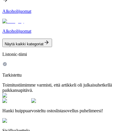
Alkoholijuomat
Alkoholijuomat
Näytä kaikki kategoriat
Listonic-tiimi
Tarkistettu
Toimitustiimimme varmisti, että artikkeli oli julkaisuhetkellä
paikkansapitävä.
Hanki huippuarvosteltu ostoslistasovellus puhelimeesi!
Sisällysluettelo