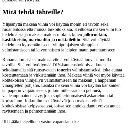
Mitä tehdä tähteille?
Ylijäänyttä makeaa viiniä voi käyttää monin eri tavoin sekä
ruoanlaitossa että muissa tarkoituksissa. Keittiössä makea viini tuo
hedelmäistä ja makeaa makua ruokiin, kuten
jälkiruokiin,
kastikkeisiin, marinadiin ja cocktaileihin
. Sitä voi käyttää
hedelmien kypsentämiseen, viinipohjaisten siirappien
valmistamiseen tai leivonnaisten ja leipien maun parantamiseen.
Ruoanlaiton lisäksi makeaa viiniä voi käyttää luovasti muilla
tavoilla. Sitä voi hyödyntää DIY-kauneushoidoissa, kuten
sekoittamalla sitä ruusuveteen
tonerin
valmistamiseksi, joka auttaa
kosteuttamaan ja virkistämään ihoa. Makeaa viiniä voi myös käyttää
kotitekoisen viinijellyn valmistamiseen tai makean ja happaman
vinaigretten pohjana. Lisäksi makeaa viiniä voi käyttää kankaiden
tai paperin värjäämiseen, jolloin niille saadaan pehmeä,
vaaleanpunainen sävy, joka sopii erinomaisesti askarteluun tai
koristeluun. Jotkut ihmiset käyttävät jopa makeaa viiniä
kotitekoisissa kylpysoseissa, joissa sen antioksidantit voivat auttaa
ravitsemaan ja pehmentämään ihoa.
👨‍⚕️️ Lääketieteellinen vastuuvapauslauseke