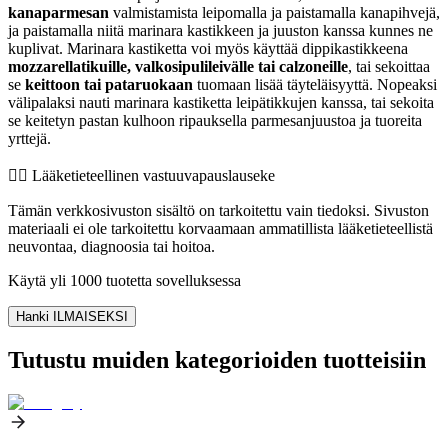
kanaparmesan
valmistamista leipomalla ja paistamalla kanapihvejä,
ja paistamalla niitä marinara kastikkeen ja juuston kanssa kunnes ne
kuplivat. Marinara kastiketta voi myös käyttää dippikastikkeena
mozzarellatikuille, valkosipulileivälle tai calzoneille
, tai sekoittaa
se
keittoon tai pataruokaan
tuomaan lisää täyteläisyyttä. Nopeaksi
välipalaksi nauti marinara kastiketta leipätikkujen kanssa, tai sekoita
se keitetyn pastan kulhoon ripauksella parmesanjuustoa ja tuoreita
yrttejä.
👨‍⚕️️ Lääketieteellinen vastuuvapauslauseke
Tämän verkkosivuston sisältö on tarkoitettu vain tiedoksi. Sivuston
materiaali ei ole tarkoitettu korvaamaan ammatillista lääketieteellistä
neuvontaa, diagnoosia tai hoitoa.
Käytä yli 1000 tuotetta sovelluksessa
Hanki ILMAISEKSI
Tutustu muiden kategorioiden tuotteisiin