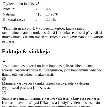
Glykeeminen indeksi
45
-
Proteiini
2
4%
Natrium
413
17.96%
Kokonaisrasva
2
2.56%
*Päivittäisen arvon (DV) prosentti kertoo, kuinka paljon
ravintoainetta annos ruokaa sisältää ja kuinka se edistää päivittäistä
ruokavaliota. Yleisiin ravitsemussuosituksiin käytetään 2000 kaloria
päivässä.
Faktoja & vinkkejä
🛒
Jos tomaattikastikkeesi on liian hapokasta, lisää siihen hieman
sokeria, cashew-kermaa tai tuorejuustoa, jotta happamuus vähenee
ilman, että kastikkeen maku kärsii.
😋
Marinara kastike on yksinkertainen kastike, jota käytetään
tyypillisesti pastassa ja pizzassa.
📦
Säilytä avaamaton marinara kastike viileässä ja kuivassa paikassa.
Kun se on avattu, säilytä jääkaapissa ja käytä viiden tai seitsemän
päivän kuluessa. Pidemmäksi aikaa säilyttämiseksi pakasta