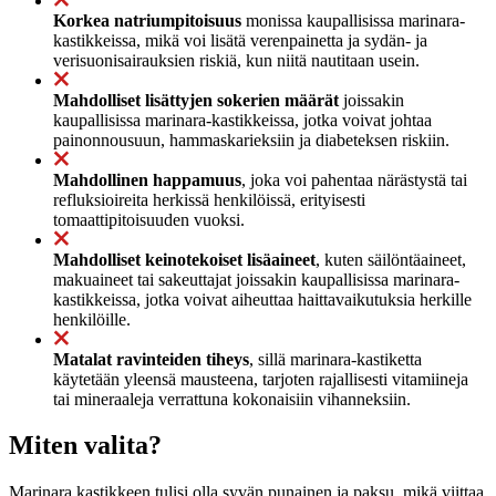
Korkea natriumpitoisuus
monissa kaupallisissa marinara-
kastikkeissa, mikä voi lisätä verenpainetta ja sydän- ja
verisuonisairauksien riskiä, kun niitä nautitaan usein.
Mahdolliset lisättyjen sokerien määrät
joissakin
kaupallisissa marinara-kastikkeissa, jotka voivat johtaa
painonnousuun, hammaskarieksiin ja diabeteksen riskiin.
Mahdollinen happamuus
, joka voi pahentaa närästystä tai
refluksioireita herkissä henkilöissä, erityisesti
tomaattipitoisuuden vuoksi.
Mahdolliset keinotekoiset lisäaineet
, kuten säilöntäaineet,
makuaineet tai sakeuttajat joissakin kaupallisissa marinara-
kastikkeissa, jotka voivat aiheuttaa haittavaikutuksia herkille
henkilöille.
Matalat ravinteiden tiheys
, sillä marinara-kastiketta
käytetään yleensä mausteena, tarjoten rajallisesti vitamiineja
tai mineraaleja verrattuna kokonaisiin vihanneksiin.
Miten valita?
Marinara kastikkeen tulisi olla syvän punainen ja paksu, mikä viittaa