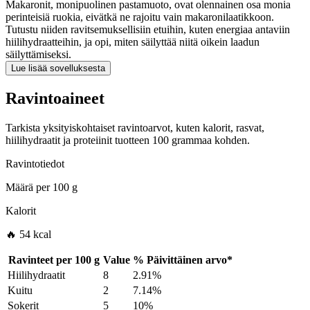
Makaronit, monipuolinen pastamuoto, ovat olennainen osa monia
perinteisiä ruokia, eivätkä ne rajoitu vain makaronilaatikkoon.
Tutustu niiden ravitsemuksellisiin etuihin, kuten energiaa antaviin
hiilihydraatteihin, ja opi, miten säilyttää niitä oikein laadun
säilyttämiseksi.
Lue lisää sovelluksesta
Ravintoaineet
Tarkista yksityiskohtaiset ravintoarvot, kuten kalorit, rasvat,
hiilihydraatit ja proteiinit tuotteen 100 grammaa kohden.
Ravintotiedot
Määrä per
100 g
Kalorit
🔥 54 kcal
Ravinteet per
100 g
Value
%
Päivittäinen arvo
*
Hiilihydraatit
8
2.91%
Kuitu
2
7.14%
Sokerit
5
10%