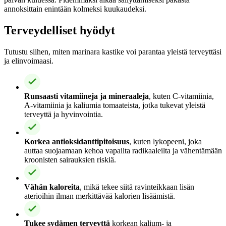
annoksittain enintään kolmeksi kuukaudeksi.
Terveydelliset hyödyt
Tutustu siihen, miten marinara kastike voi parantaa yleistä terveyttäsi
ja elinvoimaasi.
Runsaasti vitamiineja ja mineraaleja
, kuten C-vitamiinia,
A-vitamiinia ja kaliumia tomaateista, jotka tukevat yleistä
terveyttä ja hyvinvointia.
Korkea antioksidanttipitoisuus
, kuten lykopeeni, joka
auttaa suojaamaan kehoa vapailta radikaaleilta ja vähentämään
kroonisten sairauksien riskiä.
Vähän kaloreita
, mikä tekee siitä ravinteikkaan lisän
aterioihin ilman merkittävää kalorien lisäämistä.
Tukee sydämen terveyttä
korkean kalium- ja