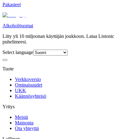
Pakasteet
Alkoholijuomat
Liity yli 10 miljoonan käyttäjän joukkoon. Lataa Listonic
puhelimeesi.
Select language
Tuote
Verkkoversio
Ominaisuudet
UKK
Käännösyhteisö
Yritys
Meistä
Mainonta
Ota yhteyttä
Laillinen