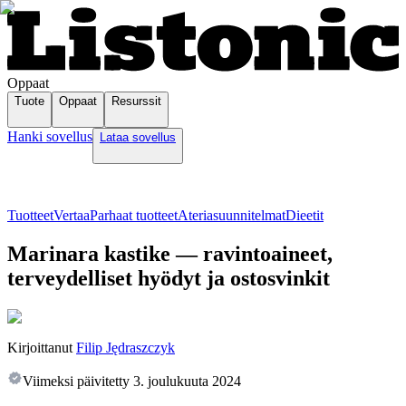
Oppaat
Tuote
Oppaat
Resurssit
Hanki sovellus
Lataa sovellus
Tuotteet
Vertaa
Parhaat tuotteet
Ateriasuunnitelmat
Dieetit
Marinara kastike — ravintoaineet,
terveydelliset hyödyt ja ostosvinkit
Kirjoittanut
Filip Jędraszczyk
Viimeksi päivitetty
3. joulukuuta 2024