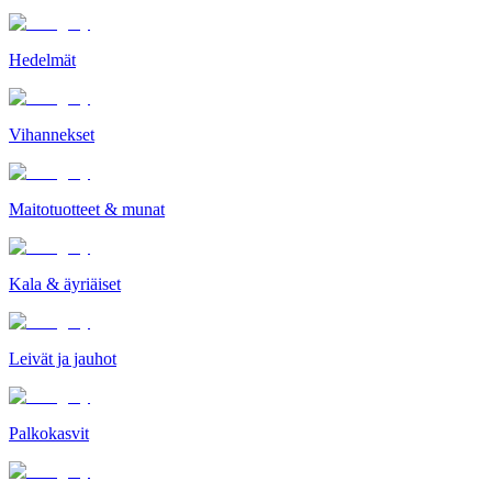
Hedelmät
Vihannekset
Maitotuotteet & munat
Kala & äyriäiset
Leivät ja jauhot
Palkokasvit