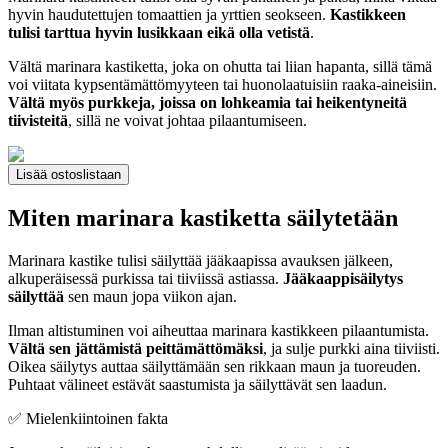
hyvin haudutettujen tomaattien ja yrttien seokseen.
Kastikkeen
tulisi tarttua hyvin lusikkaan eikä olla vetistä
.
Vältä marinara kastiketta, joka on ohutta tai liian hapanta, sillä tämä
voi viitata kypsentämättömyyteen tai huonolaatuisiin raaka-aineisiin.
Vältä myös purkkeja, joissa on lohkeamia tai heikentyneitä
tiivisteitä
, sillä ne voivat johtaa pilaantumiseen.
Lisää ostoslistaan
Miten marinara kastiketta säilytetään
Marinara kastike tulisi säilyttää jääkaapissa avauksen jälkeen,
alkuperäisessä purkissa tai tiiviissä astiassa.
Jääkaappisäilytys
säilyttää
sen maun jopa viikon ajan.
Ilman altistuminen voi aiheuttaa marinara kastikkeen pilaantumista.
Vältä sen jättämistä peittämättömäksi
, ja sulje purkki aina tiiviisti.
Oikea säilytys auttaa säilyttämään sen rikkaan maun ja tuoreuden.
Puhtaat välineet estävät saastumista ja säilyttävät sen laadun.
✅ Mielenkiintoinen fakta