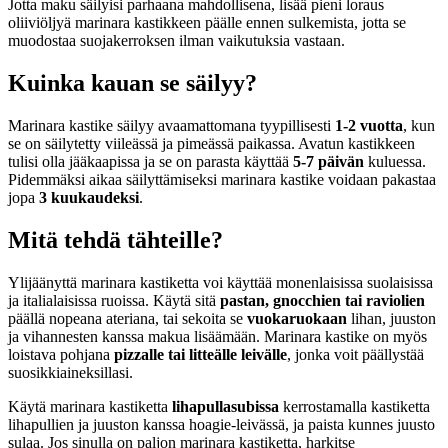
Jotta maku säilyisi parhaana mahdollisena, lisää pieni loraus
oliiviöljyä marinara kastikkeen päälle ennen sulkemista, jotta se
muodostaa suojakerroksen ilman vaikutuksia vastaan.
Kuinka kauan se säilyy?
Marinara kastike säilyy avaamattomana tyypillisesti
1-2 vuotta
, kun
se on säilytetty viileässä ja pimeässä paikassa. Avatun kastikkeen
tulisi olla jääkaapissa ja se on parasta käyttää
5-7 päivän
kuluessa.
Pidemmäksi aikaa säilyttämiseksi marinara kastike voidaan pakastaa
jopa
3 kuukaudeksi
.
Mitä tehdä tähteille?
Ylijäänyttä marinara kastiketta voi käyttää monenlaisissa suolaisissa
ja italialaisissa ruoissa. Käytä sitä
pastan, gnocchien tai raviolien
päällä nopeana ateriana, tai sekoita se
vuokaruokaan
lihan, juuston
ja vihannesten kanssa makua lisäämään. Marinara kastike on myös
loistava pohjana
pizzalle tai litteälle leivälle
, jonka voit päällystää
suosikkiaineksillasi.
Käytä marinara kastiketta
lihapullasubissa
kerrostamalla kastiketta
lihapullien ja juuston kanssa hoagie-leivässä, ja paista kunnes juusto
sulaa. Jos sinulla on paljon marinara kastiketta, harkitse