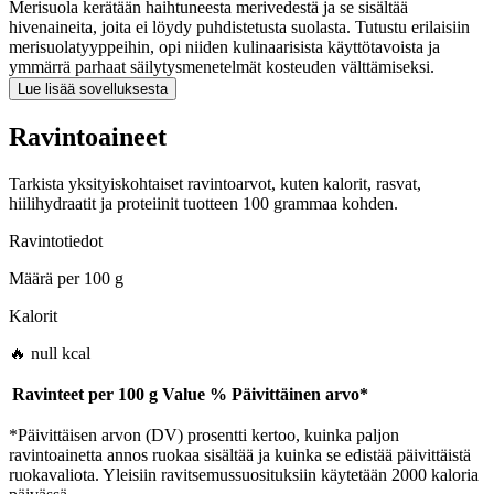
Merisuola kerätään haihtuneesta merivedestä ja se sisältää
hivenaineita, joita ei löydy puhdistetusta suolasta. Tutustu erilaisiin
merisuolatyyppeihin, opi niiden kulinaarisista käyttötavoista ja
ymmärrä parhaat säilytysmenetelmät kosteuden välttämiseksi.
Lue lisää sovelluksesta
Ravintoaineet
Tarkista yksityiskohtaiset ravintoarvot, kuten kalorit, rasvat,
hiilihydraatit ja proteiinit tuotteen 100 grammaa kohden.
Ravintotiedot
Määrä per
100 g
Kalorit
🔥 null kcal
Ravinteet per
100 g
Value
%
Päivittäinen arvo
*
*Päivittäisen arvon (DV) prosentti kertoo, kuinka paljon
ravintoainetta annos ruokaa sisältää ja kuinka se edistää päivittäistä
ruokavaliota. Yleisiin ravitsemussuosituksiin käytetään 2000 kaloria