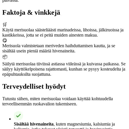
päivässä.
Faktoja & vinkkejä
🛒
Käytä merisuolaa säästeliäästi marinadeissa, lihoissa, jälkiruoissa ja
kastikkeissa, jotta se ei peitä muiden ainesten makua.
😋
Merisuola valmistetaan meriveden haihduttamisen kautta, ja se
sisältää usein pieniä määriä hivenaineita.
📦
Säilytä merisuolaa tiiviissä astiassa viileässä ja kuivassa paikassa. Se
säilyy käyttökelpoisena rajattomasti, kunhan se pysyy kosteudelta ja
epäpuhtauksilta suojattuna.
Terveydelliset hyödyt
Tutustu siihen, miten merisuolaa voidaan käyttää kohtuudella
terveellisemmän ruokavalion tukemiseen.
Sisältää hivenaineita
, kuten magnesiumia, kalsiumia ja