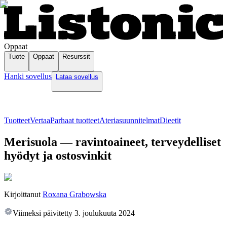
Oppaat
Tuote
Oppaat
Resurssit
Hanki sovellus
Lataa sovellus
Tuotteet
Vertaa
Parhaat tuotteet
Ateriasuunnitelmat
Dieetit
Merisuola — ravintoaineet, terveydelliset
hyödyt ja ostosvinkit
Kirjoittanut
Roxana Grabowska
Viimeksi päivitetty
3. joulukuuta 2024