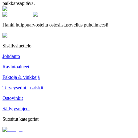
paikkansapitävä.
Hanki huippuarvosteltu ostoslistasovellus puhelimeesi!
Sisällysluettelo
Johdanto
Ravintoaineet
Faktoja & vinkkejä
Terveysedut ja -riskit
Ostovinkit
Säilytysohjeet
Suositut kategoriat