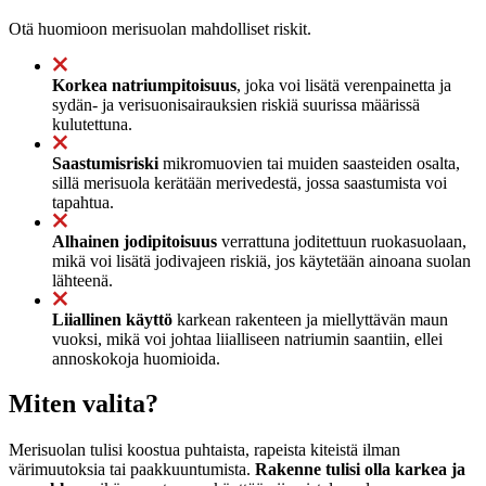
Otä huomioon merisuolan mahdolliset riskit.
Korkea natriumpitoisuus
, joka voi lisätä verenpainetta ja
sydän- ja verisuonisairauksien riskiä suurissa määrissä
kulutettuna.
Saastumisriski
mikromuovien tai muiden saasteiden osalta,
sillä merisuola kerätään merivedestä, jossa saastumista voi
tapahtua.
Alhainen jodipitoisuus
verrattuna joditettuun ruokasuolaan,
mikä voi lisätä jodivajeen riskiä, jos käytetään ainoana suolan
lähteenä.
Liiallinen käyttö
karkean rakenteen ja miellyttävän maun
vuoksi, mikä voi johtaa liialliseen natriumin saantiin, ellei
annoskokoja huomioida.
Miten valita?
Merisuolan tulisi koostua puhtaista, rapeista kiteistä ilman
värimuutoksia tai paakkuuntumista.
Rakenne tulisi olla karkea ja