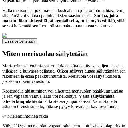
rapsakka
, mikä parantaa sen käyttöä viimeistelysuolana.
Vältä merisuolaa, joka näyttää kostealta tai jolla on harmahtava väri,
sillä tämä voi viitata epäpuhtauksien saastumiseen.
Suolaa, joka
maistuu liian kitkerältä tai kemialliselta, tulisi myös välttää
, sillä
se voi heikentää sen luonnollista makua parantavaa vaikutusta.
Lisää ostoslistaan
Miten merisuolaa säilytetään
Merisuolan säilyttämiseksi on tärkeää käyttää tiiviisti suljettua astiaa
viileässä ja kuivassa paikassa.
Oikea säilytys
auttaa säilyttämään sen
rakenteen ja estää paakkuuntumista. Merisuola voi säilyä ikuisesti,
jos se on oikein varastoitu.
Kosteudelle altistuminen voi aiheuttaa merisuolan paakkuuntumista
ja sen vapaasti valuva laatu voi heikentyä.
Vältä säilyttämistä
lähellä lämpölähteitä
tai kosteissa ympäristöissä. Varmista, että
astia on tiiviisti suljettu, jotta se pysyy kuivana ja käyttövalmiina.
✅ Mielenkiintoinen fakta
Säilyttääksesi merisuolan vapaan rakenteen, voit lisätä suolapurkkiin