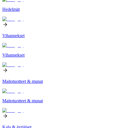
Hedelmät
Vihannekset
Vihannekset
Maitotuotteet & munat
Maitotuotteet & munat
Kala & äyriäiset