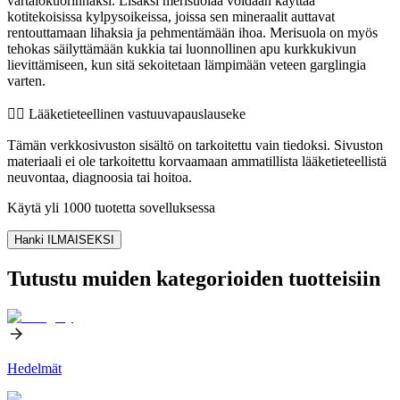
vartalokuorinnaksi. Lisäksi merisuolaa voidaan käyttää
kotitekoisissa kylpysoikeissa, joissa sen mineraalit auttavat
rentouttamaan lihaksia ja pehmentämään ihoa. Merisuola on myös
tehokas säilyttämään kukkia tai luonnollinen apu kurkkukivun
lievittämiseen, kun sitä sekoitetaan lämpimään veteen garglingia
varten.
👨‍⚕️️ Lääketieteellinen vastuuvapauslauseke
Tämän verkkosivuston sisältö on tarkoitettu vain tiedoksi. Sivuston
materiaali ei ole tarkoitettu korvaamaan ammatillista lääketieteellistä
neuvontaa, diagnoosia tai hoitoa.
Käytä yli 1000 tuotetta sovelluksessa
Hanki ILMAISEKSI
Tutustu muiden kategorioiden tuotteisiin
Hedelmät