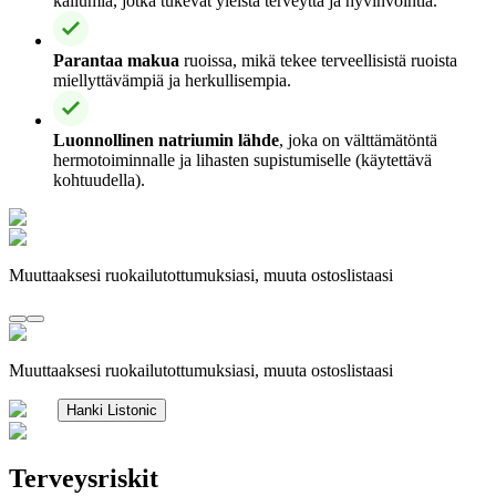
kaliumia, jotka tukevat yleistä terveyttä ja hyvinvointia.
Parantaa makua
ruoissa, mikä tekee terveellisistä ruoista
miellyttävämpiä ja herkullisempia.
Luonnollinen natriumin lähde
, joka on välttämätöntä
hermotoiminnalle ja lihasten supistumiselle (käytettävä
kohtuudella).
Muuttaaksesi ruokailutottumuksiasi, muuta ostoslistaasi
Muuttaaksesi ruokailutottumuksiasi, muuta ostoslistaasi
Hanki Listonic
Terveysriskit