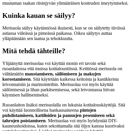
muutaman raakan riisinjyvän ylimääräisen kosteuden imeytymiseksi.
Kuinka kauan se säilyy?
Merisuola säilyy käytännössä ikuisesti, kun se on säilytetty tiiviissä
astiassa viileässä ja pimeässä paikassa. Oikea säilytys auttaa
ylläpitämään sen laatua ja tehokkuutta.
Mitä tehdä tähteille?
Ylijäänyttä merisuolaa voi käyttää monin eri tavoin sekä
ruoanlaitossa että muissa kotitaloustöissä. Keittiössä merisuola on
välttämätön
maustamiseen, säilömiseen ja makujen
korostamiseen
. Sitä käytetään kaikessa keitoista ja kastikkeista
leivonnaisiin ja marinointeihin. Merisuolaa voi myös käyttää
säilömisessä ja lihan parkitsemisessa, sekä leivonnassa hiivan
käymisen hallitsemiseksi.
Ruoanlaiton lisäksi merisuolalla on lukuisia kotitalouskäyttöjä. Sitä
voi käyttää luonnollisena hankausaineena
pintojen
puhdistamiseen, kattiloiden ja pannujen pesemiseen sekä
tahrojen poistamiseen
. Merisuolaa voi myös hyödyntää DIY-
kauneushoidoissa, kuten sekoittamalla sitä öljyn kanssa kuorivaksi