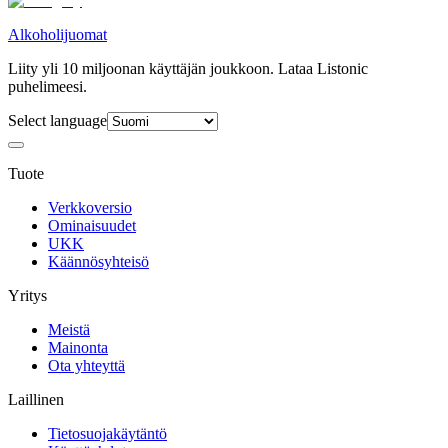
Alkoholijuomat
Liity yli 10 miljoonan käyttäjän joukkoon. Lataa Listonic
puhelimeesi.
Select language
Tuote
Verkkoversio
Ominaisuudet
UKK
Käännösyhteisö
Yritys
Meistä
Mainonta
Ota yhteyttä
Laillinen
Tietosuojakäytäntö