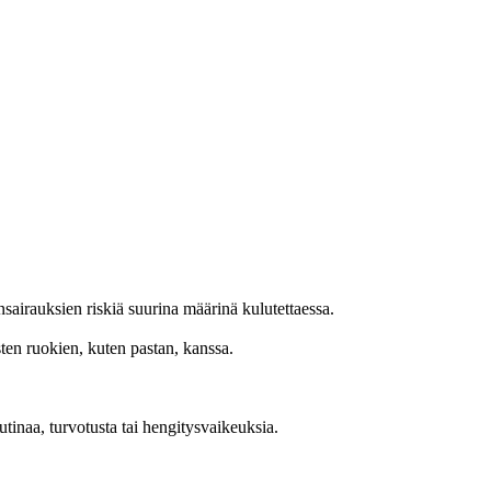
nsairauksien riskiä suurina määrinä kulutettaessa.
sten ruokien, kuten pastan, kanssa.
 kutinaa, turvotusta tai hengitysvaikeuksia.