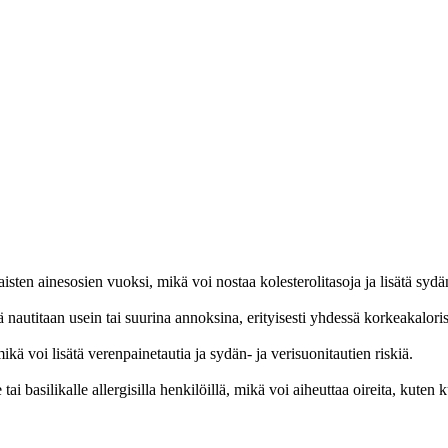
aisten ainesosien vuoksi, mikä voi nostaa kolesterolitasoja ja lisätä sydä
ä nautitaan usein tai suurina annoksina, erityisesti yhdessä korkeakalori
 mikä voi lisätä verenpainetautia ja sydän- ja verisuonitautien riskiä.
le tai basilikalle allergisilla henkilöillä, mikä voi aiheuttaa oireita, kuten