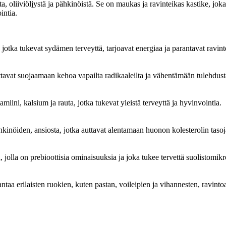
, oliiviöljystä ja pähkinöistä. Se on maukas ja ravinteikas kastike, joka l
intia.
, jotka tukevat sydämen terveyttä, tarjoavat energiaa ja parantavat ravin
auttavat suojaamaan kehoa vapailta radikaaleilta ja vähentämään tulehdust
amiini, kalsium ja rauta, jotka tukevat yleistä terveyttä ja hyvinvointia.
ähkinöiden, ansiosta, jotka auttavat alentamaan huonon kolesterolin taso
, jolla on prebioottisia ominaisuuksia ja joka tukee tervettä suolistomikr
antaa erilaisten ruokien, kuten pastan, voileipien ja vihannesten, ravinto