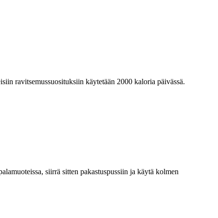
eisiin ravitsemussuosituksiin käytetään 2000 kaloria päivässä.
palamuoteissa, siirrä sitten pakastuspussiin ja käytä kolmen