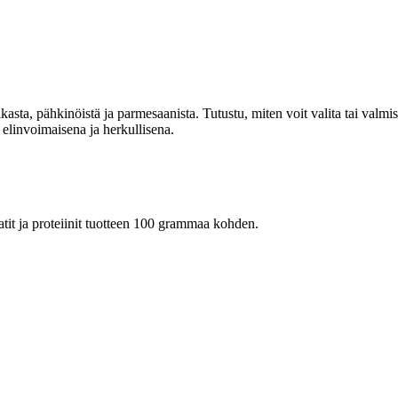
kasta, pähkinöistä ja parmesaanista. Tutustu, miten voit valita tai valmi
y elinvoimaisena ja herkullisena.
raatit ja proteiinit tuotteen 100 grammaa kohden.