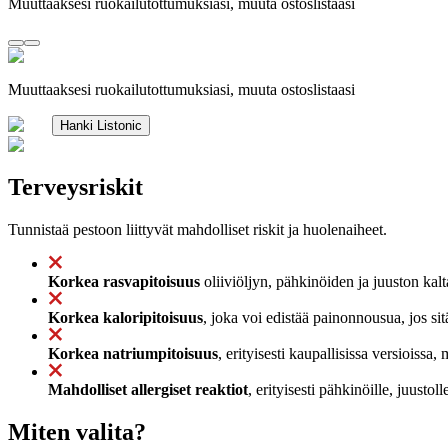
Muuttaaksesi ruokailutottumuksiasi, muuta ostoslistaasi
Muuttaaksesi ruokailutottumuksiasi, muuta ostoslistaasi
Hanki Listonic
Terveysriskit
Tunnistaä pestoon liittyvät mahdolliset riskit ja huolenaiheet.
Korkea rasvapitoisuus
oliiviöljyn, pähkinöiden ja juuston kalt
Korkea kaloripitoisuus
, joka voi edistää painonnousua, jos sit
Korkea natriumpitoisuus
, erityisesti kaupallisissa versioissa,
Mahdolliset allergiset reaktiot
, erityisesti pähkinöille, juustol
Miten valita?