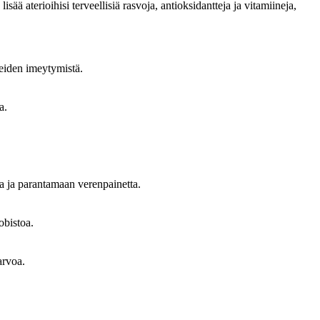
isää aterioihisi terveellisiä rasvoja, antioksidantteja ja vitamiineja,
teiden imeytymistä.
a.
ja ja parantamaan verenpainetta.
obistoa.
arvoa.