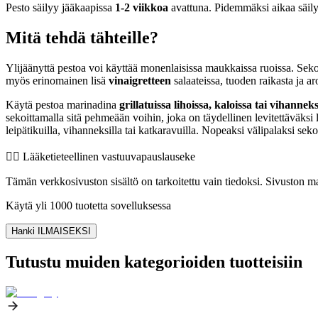
Pesto säilyy jääkaapissa
1-2 viikkoa
avattuna. Pidemmäksi aikaa säily
Mitä tehdä tähteille?
Ylijäänyttä pestoa voi käyttää monenlaisissa maukkaissa ruoissa. Seko
myös erinomainen lisä
vinaigretteen
salaateissa, tuoden raikasta ja ar
Käytä pestoa marinadina
grillatuissa lihoissa, kaloissa tai vihannek
sekoittamalla sitä pehmeään voihin, joka on täydellinen levitettäväksi l
leipätikuilla, vihanneksilla tai katkaravuilla. Nopeaksi välipalaksi sek
👨‍⚕️️ Lääketieteellinen vastuuvapauslauseke
Tämän verkkosivuston sisältö on tarkoitettu vain tiedoksi. Sivuston mat
Käytä yli 1000 tuotetta sovelluksessa
Hanki ILMAISEKSI
Tutustu muiden kategorioiden tuotteisiin