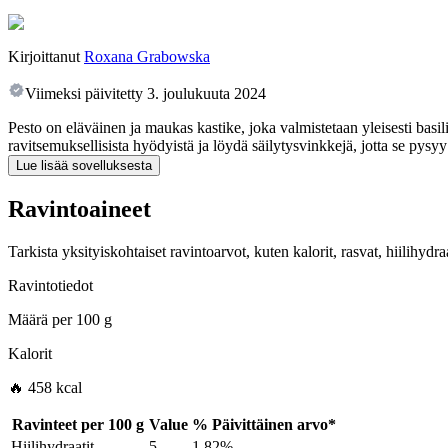
Kirjoittanut
Roxana Grabowska
Viimeksi päivitetty
3. joulukuuta 2024
Pesto on eläväinen ja maukas kastike, joka valmistetaan yleisesti basili
ravitsemuksellisista hyödyistä ja löydä säilytysvinkkejä, jotta se pysy
Lue lisää sovelluksesta
Ravintoaineet
Tarkista yksityiskohtaiset ravintoarvot, kuten kalorit, rasvat, hiilihyd
Ravintotiedot
Määrä per
100 g
Kalorit
🔥 458 kcal
Ravinteet per
100 g
Value
%
Päivittäinen arvo
*
Hiilihydraatit
5
1.82%