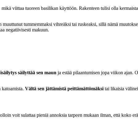
, mikä viittaa tuoreen basilikan käyttöön. Rakenteen tulisi olla kermaista, 
a on muuttunut tummemmaksi vihreäksi tai ruskeaksi, sillä nämä muutokse
ttaa negatiivisesti makuun.
säilytys säilyttää sen maun
ja estää pilaantumisen jopa viikon ajan. O
n katoamista.
Vältä sen jättämistä peittämättömäksi
tai likaisia välin
lloin voit sulattaa pieniä annoksia tarpeen mukaan ilman, että koko erä 