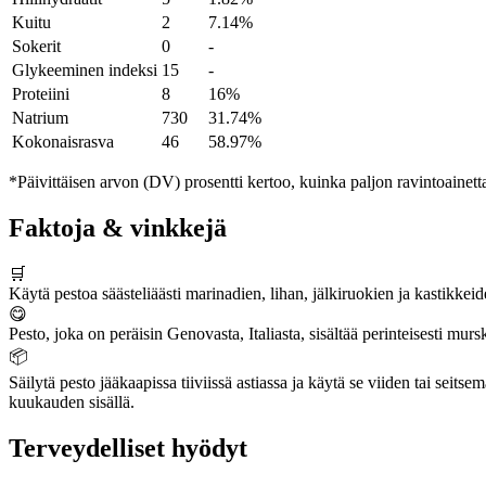
Kuitu
2
7.14%
Sokerit
0
-
Glykeeminen indeksi
15
-
Proteiini
8
16%
Natrium
730
31.74%
Kokonaisrasva
46
58.97%
*Päivittäisen arvon (DV) prosentti kertoo, kuinka paljon ravintoainetta
Faktoja & vinkkejä
🛒
Käytä pestoa säästeliäästi marinadien, lihan, jälkiruokien ja kastikkeid
😋
Pesto, joka on peräisin Genovasta, Italiasta, sisältää perinteisesti mur
📦
Säilytä pesto jääkaapissa tiiviissä astiassa ja käytä se viiden tai sei
kuukauden sisällä.
Terveydelliset hyödyt