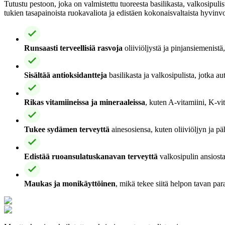
Tutustu pestoon, joka on valmistettu tuoreesta basilikasta, valkosipulista
tukien tasapainoista ruokavaliota ja edistäen kokonaisvaltaista hyvinvo
Runsaasti terveellisiä rasvoja
oliiviöljystä ja pinjansiemenistä
Sisältää antioksidantteja
basilikasta ja valkosipulista, jotka 
Rikas vitamiineissa ja mineraaleissa
, kuten A-vitamiini, K-vit
Tukee sydämen terveyttä
ainesosiensa, kuten oliiviöljyn ja p
Edistää ruoansulatuskanavan terveyttä
valkosipulin ansiosta
Maukas ja monikäyttöinen
, mikä tekee siitä helpon tavan par