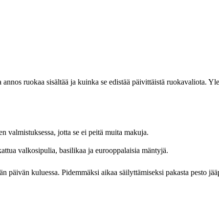
 annos ruokaa sisältää ja kuinka se edistää päivittäistä ruokavaliota. Yl
en valmistuksessa, jotta se ei peitä muita makuja.
skattua valkosipulia, basilikaa ja eurooppalaisia mäntyjä.
tsemän päivän kuluessa. Pidemmäksi aikaa säilyttämiseksi pakasta pesto jää