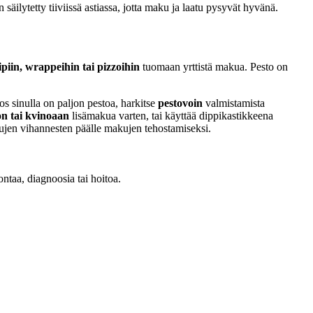
n säilytetty tiiviissä astiassa, jotta maku ja laatu pysyvät hyvänä.
ipiin, wrappeihin tai pizzoihin
tuomaan yrttistä makua. Pesto on
os sinulla on paljon pestoa, harkitse
pestovoin
valmistamista
on tai kvinoaan
lisämakua varten, tai käyttää dippikastikkeena
ettujen vihannesten päälle makujen tehostamiseksi.
ontaa, diagnoosia tai hoitoa.