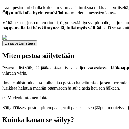
Laatupeston tulisi olla kirkkaan vihreää ja tuoksua raikkaalta yrttiseltä
Öljyn tulisi olla hyvin emulsifioitua
muiden ainesosien kanssa.
Vältä pestoa, joka on erottunut, öljyn kerääntyessä pinnalle, tai jok
happamalta tai härskiintyneeltä, tulisi myös välttää
, sillä se vaiku
Lisää ostoslistaan
Miten pestoa säilytetään
Pestoa tulisi säilyttää jääkaapissa tiiviisti suljetussa astiassa.
Jääkaappi
vihreän värin.
Ilmalle altistuminen voi aiheuttaa peston hapettumista ja sen tuoreude
lusikkaa halutun määrän ottamiseen ja sulje astia heti sen jälkeen.
✅ Mielenkiintoinen fakta
Säilyttääksesi peston pidempään, voit pakastaa sen jääpalamuoteissa, jo
Kuinka kauan se säilyy?