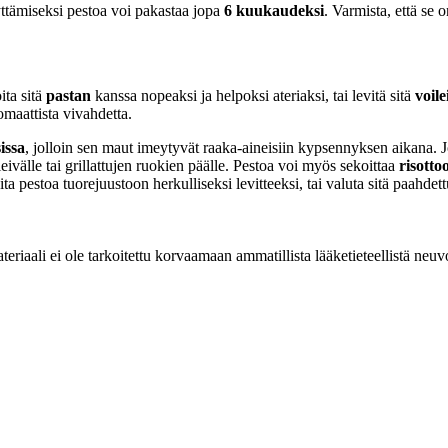
ttämiseksi pestoa voi pakastaa jopa
6 kuukaudeksi
. Varmista, että se o
ita sitä
pastan
kanssa nopeaksi ja helpoksi ateriaksi, tai levitä sitä
voile
omaattista vivahdetta.
sissa
, jolloin sen maut imeytyvät raaka-aineisiin kypsennyksen aikana. J
eivälle tai grillattujen ruokien päälle. Pestoa voi myös sekoittaa
risotto
oita pestoa tuorejuustoon herkulliseksi levitteeksi, tai valuta sitä paahd
eriaali ei ole tarkoitettu korvaamaan ammatillista lääketieteellistä neuv