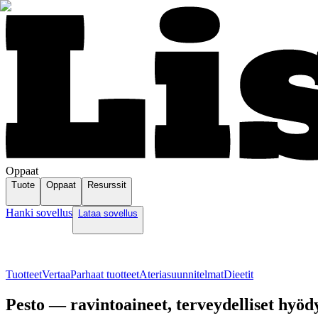
Oppaat
Tuote
Oppaat
Resurssit
Hanki sovellus
Lataa sovellus
Tuotteet
Vertaa
Parhaat tuotteet
Ateriasuunnitelmat
Dieetit
Pesto — ravintoaineet, terveydelliset hyödy