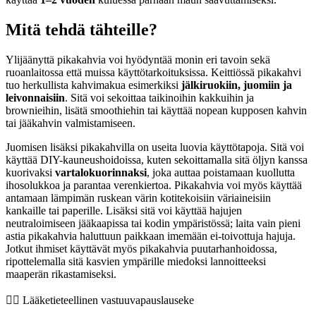
Mitä tehdä tähteille?
Ylijäänyttä pikakahvia voi hyödyntää monin eri tavoin sekä
ruoanlaitossa että muissa käyttötarkoituksissa. Keittiössä pikakahvi
tuo herkullista kahvimakua esimerkiksi
jälkiruokiin, juomiin ja
leivonnaisiin
. Sitä voi sekoittaa taikinoihin kakkuihin ja
brownieihin, lisätä smoothiehin tai käyttää nopean kupposen kahvin
tai jääkahvin valmistamiseen.
Juomisen lisäksi pikakahvilla on useita luovia käyttötapoja. Sitä voi
käyttää DIY-kauneushoidoissa, kuten sekoittamalla sitä öljyn kanssa
kuorivaksi
vartalokuorinnaksi
, joka auttaa poistamaan kuollutta
ihosolukkoa ja parantaa verenkiertoa. Pikakahvia voi myös käyttää
antamaan lämpimän ruskean värin kotitekoisiin väriaineisiin
kankaille tai paperille. Lisäksi sitä voi käyttää hajujen
neutraloimiseen jääkaapissa tai kodin ympäristössä; laita vain pieni
astia pikakahvia haluttuun paikkaan imemään ei-toivottuja hajuja.
Jotkut ihmiset käyttävät myös pikakahvia puutarhanhoidossa,
ripottelemalla sitä kasvien ympärille miedoksi lannoitteeksi
maaperän rikastamiseksi.
👨‍⚕️️ Lääketieteellinen vastuuvapauslauseke