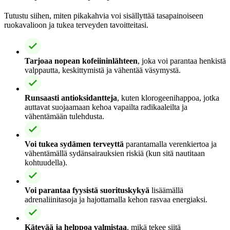
Tutustu siihen, miten pikakahvia voi sisällyttää tasapainoiseen
ruokavalioon ja tukea terveyden tavoitteitasi.
Tarjoaa nopean kofeiininlähteen
, joka voi parantaa henkistä
valppautta, keskittymistä ja vähentää väsymystä.
Runsaasti antioksidantteja
, kuten klorogeenihappoa, jotka
auttavat suojaamaan kehoa vapailta radikaaleilta ja
vähentämään tulehdusta.
Voi tukea sydämen terveyttä
parantamalla verenkiertoa ja
vähentämällä sydänsairauksien riskiä (kun sitä nautitaan
kohtuudella).
Voi parantaa fyysistä suorituskykyä
lisäämällä
adrenaliinitasoja ja hajottamalla kehon rasvaa energiaksi.
Kätevää ja helppoa valmistaa
, mikä tekee siitä