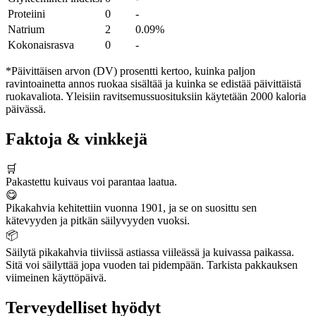
Proteiini
0
-
Natrium
2
0.09%
Kokonaisrasva
0
-
*Päivittäisen arvon (DV) prosentti kertoo, kuinka paljon
ravintoainetta annos ruokaa sisältää ja kuinka se edistää päivittäistä
ruokavaliota. Yleisiin ravitsemussuosituksiin käytetään 2000 kaloria
päivässä.
Faktoja & vinkkejä
🛒
Pakastettu kuivaus voi parantaa laatua.
😋
Pikakahvia kehitettiin vuonna 1901, ja se on suosittu sen
kätevyyden ja pitkän säilyvyyden vuoksi.
📦
Säilytä pikakahvia tiiviissä astiassa viileässä ja kuivassa paikassa.
Sitä voi säilyttää jopa vuoden tai pidempään. Tarkista pakkauksen
viimeinen käyttöpäivä.
Terveydelliset hyödyt