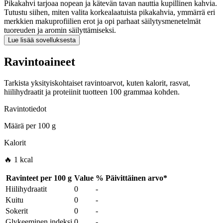
Pikakahvi tarjoaa nopean ja kätevän tavan nauttia kupillinen kahvia.
Tutustu siihen, miten valita korkealaatuista pikakahvia, ymmärrä eri
merkkien makuprofiilien erot ja opi parhaat säilytysmenetelmät
tuoreuden ja aromin säilyttämiseksi.
Lue lisää sovelluksesta
Ravintoaineet
Tarkista yksityiskohtaiset ravintoarvot, kuten kalorit, rasvat,
hiilihydraatit ja proteiinit tuotteen 100 grammaa kohden.
Ravintotiedot
Määrä per
100 g
Kalorit
🔥 1 kcal
Ravinteet per
100 g
Value
%
Päivittäinen arvo
*
Hiilihydraatit
0
-
Kuitu
0
-
Sokerit
0
-
Glykeeminen indeksi
0
-