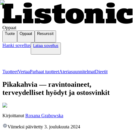
Oppaat
Tuote
Oppaat
Resurssit
Hanki sovellus
Lataa sovellus
Tuotteet
Vertaa
Parhaat tuotteet
Ateriasuunnitelmat
Dieetit
Pikakahvia — ravintoaineet,
terveydelliset hyödyt ja ostosvinkit
Kirjoittanut
Roxana Grabowska
Viimeksi päivitetty
3. joulukuuta 2024