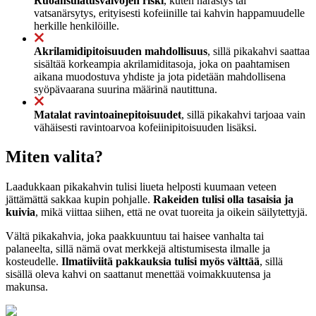
Ruoansulatusvaivojen riski
, kuten närästys tai
vatsanärsytys, erityisesti kofeiinille tai kahvin happamuudelle
herkille henkilöille.
Akrilamidipitoisuuden mahdollisuus
, sillä pikakahvi saattaa
sisältää korkeampia akrilamiditasoja, joka on paahtamisen
aikana muodostuva yhdiste ja jota pidetään mahdollisena
syöpävaarana suurina määrinä nautittuna.
Matalat ravintoainepitoisuudet
, sillä pikakahvi tarjoaa vain
vähäisesti ravintoarvoa kofeiinipitoisuuden lisäksi.
Miten valita?
Laadukkaan pikakahvin tulisi liueta helposti kuumaan veteen
jättämättä sakkaa kupin pohjalle.
Rakeiden tulisi olla tasaisia ja
kuivia
, mikä viittaa siihen, että ne ovat tuoreita ja oikein säilytettyjä.
Vältä pikakahvia, joka paakkuuntuu tai haisee vanhalta tai
palaneelta, sillä nämä ovat merkkejä altistumisesta ilmalle ja
kosteudelle.
Ilmatiiviitä pakkauksia tulisi myös välttää
, sillä
sisällä oleva kahvi on saattanut menettää voimakkuutensa ja
makunsa.