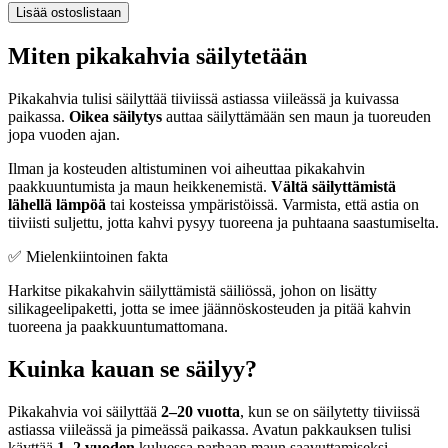
Lisää ostoslistaan
Miten pikakahvia säilytetään
Pikakahvia tulisi säilyttää tiiviissä astiassa viileässä ja kuivassa
paikassa.
Oikea säilytys
auttaa säilyttämään sen maun ja tuoreuden
jopa vuoden ajan.
Ilman ja kosteuden altistuminen voi aiheuttaa pikakahvin
paakkuuntumista ja maun heikkenemistä.
Vältä säilyttämistä
lähellä lämpöä
tai kosteissa ympäristöissä. Varmista, että astia on
tiiviisti suljettu, jotta kahvi pysyy tuoreena ja puhtaana saastumiselta.
✅ Mielenkiintoinen fakta
Harkitse pikakahvin säilyttämistä säiliössä, johon on lisätty
silikageelipaketti, jotta se imee jäännöskosteuden ja pitää kahvin
tuoreena ja paakkuuntumattomana.
Kuinka kauan se säilyy?
Pikakahvia voi säilyttää
2–20 vuotta
, kun se on säilytetty tiiviissä
astiassa viileässä ja pimeässä paikassa. Avatun pakkauksen tulisi
käyttää
1–2 vuoden
kuluessa parhaan maun saavuttamiseksi.