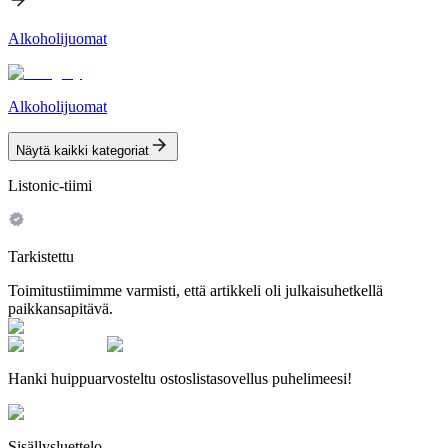
Alkoholijuomat
Alkoholijuomat
Näytä kaikki kategoriat
Listonic-tiimi
Tarkistettu
Toimitustiimimme varmisti, että artikkeli oli julkaisuhetkellä
paikkansapitävä.
Hanki huippuarvosteltu ostoslistasovellus puhelimeesi!
Sisällysluettelo