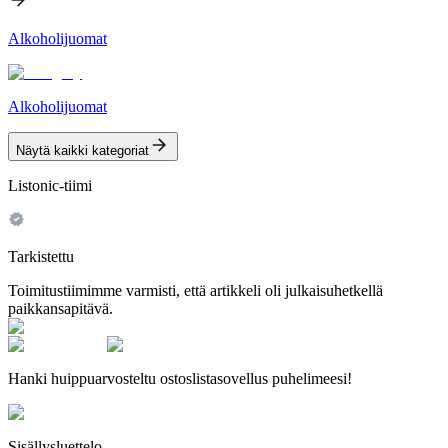
Alkoholijuomat
Alkoholijuomat
Näytä kaikki kategoriat
Listonic-tiimi
Tarkistettu
Toimitustiimimme varmisti, että artikkeli oli julkaisuhetkellä
paikkansapitävä.
Hanki huippuarvosteltu ostoslistasovellus puhelimeesi!
Sisällysluettelo