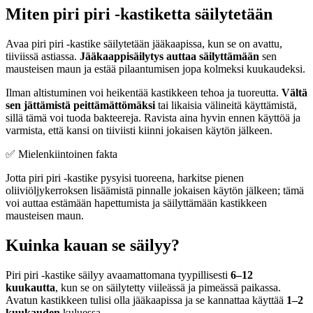
Miten piri piri -kastiketta säilytetään
Avaa piri piri -kastike säilytetään jääkaapissa, kun se on avattu,
tiiviissä astiassa.
Jääkaappisäilytys auttaa säilyttämään
sen
mausteisen maun ja estää pilaantumisen jopa kolmeksi kuukaudeksi.
Ilman altistuminen voi heikentää kastikkeen tehoa ja tuoreutta.
Vältä
sen jättämistä peittämättömäksi
tai likaisia välineitä käyttämistä,
sillä tämä voi tuoda bakteereja. Ravista aina hyvin ennen käyttöä ja
varmista, että kansi on tiiviisti kiinni jokaisen käytön jälkeen.
✅ Mielenkiintoinen fakta
Jotta piri piri -kastike pysyisi tuoreena, harkitse pienen
oliiviöljykerroksen lisäämistä pinnalle jokaisen käytön jälkeen; tämä
voi auttaa estämään hapettumista ja säilyttämään kastikkeen
mausteisen maun.
Kuinka kauan se säilyy?
Piri piri -kastike säilyy avaamattomana tyypillisesti
6–12
kuukautta
, kun se on säilytetty viileässä ja pimeässä paikassa.
Avatun kastikkeen tulisi olla jääkaapissa ja se kannattaa käyttää
1–2
kuukauden
kuluessa.