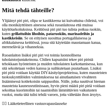
Mitä tehdä tähteille?
Ylijäänyt piri piri, olipa se kastikkeena tai kuivattuina chileinä, voi
olla monikäyttöinen ainesosa sekä ruoanlaitossa että muissa
käyttötarkoituksissa. Keittiössä piri piri tuo tulista potkua ruokiin,
kuten
grillattuihin lihoihin, pataruokiin, marinadeihin ja
kastikkeisiin
. Se on erityisen suosittua portugalilaisessa ja
afrikkalaisessa keittiössä, jossa sitä käytetään maustamaan kanaa,
mereneläviä ja vihanneksia.
Ruoanlaiton lisäksi piri piri voi toimia luonnollisena
tuholaistorjuntakeinona. Chilien kapsaisiini tekee piri piristä
tehokkaan hyönteisten ja muiden tuholaisten karkottamisessa, kun
sitä sekoitetaan veden kanssa ja suihkutetaan puutarhaan. Lisäksi
piri piriä voidaan käyttää DIY-käsityöprojekteissa, kuten mausteisten
tuoksukynttilöiden valmistuksessa tai ainutlaatuisen vivahteen
lisäämisessä kotitekoisiin saippuoihin. Niille, jotka nauttivat hieman
mausteista kauneusrutiinissaan, hyvin pieni määrä piri piriä voidaan
sekoittaa kuorintoihin tai naamioihin lämmittävien vaikutusten
vuoksi, mutta tätä tulisi tehdä varoen, jotta vältetään ihon ärsytys.
👨‍⚕️️ Lääketieteellinen vastuuvapauslauseke