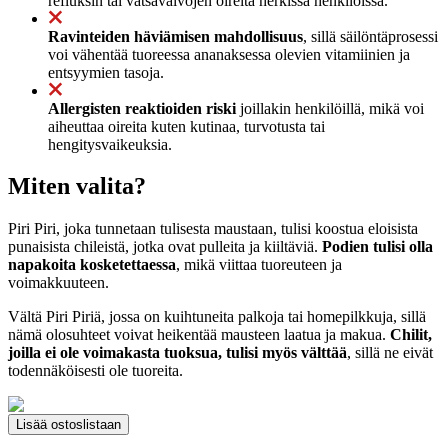
refluksin tai vatsavaivojen oireita herkissä henkilöissä.
Ravinteiden häviämisen mahdollisuus
, sillä säilöntäprosessi
voi vähentää tuoreessa ananaksessa olevien vitamiinien ja
entsyymien tasoja.
Allergisten reaktioiden riski
joillakin henkilöillä, mikä voi
aiheuttaa oireita kuten kutinaa, turvotusta tai
hengitysvaikeuksia.
Miten valita?
Piri Piri, joka tunnetaan tulisesta maustaan, tulisi koostua eloisista
punaisista chileistä, jotka ovat pulleita ja kiiltäviä.
Podien tulisi olla
napakoita kosketettaessa
, mikä viittaa tuoreuteen ja
voimakkuuteen.
Vältä Piri Piriä, jossa on kuihtuneita palkoja tai homepilkkuja, sillä
nämä olosuhteet voivat heikentää mausteen laatua ja makua.
Chilit,
joilla ei ole voimakasta tuoksua, tulisi myös välttää
, sillä ne eivät
todennäköisesti ole tuoreita.
Lisää ostoslistaan