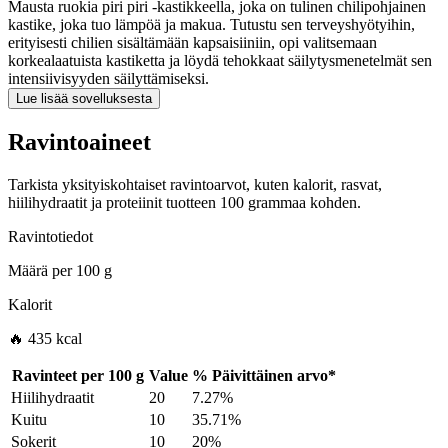
Mausta ruokia piri piri -kastikkeella, joka on tulinen chilipohjainen
kastike, joka tuo lämpöä ja makua. Tutustu sen terveyshyötyihin,
erityisesti chilien sisältämään kapsaisiiniin, opi valitsemaan
korkealaatuista kastiketta ja löydä tehokkaat säilytysmenetelmät sen
intensiivisyyden säilyttämiseksi.
Lue lisää sovelluksesta
Ravintoaineet
Tarkista yksityiskohtaiset ravintoarvot, kuten kalorit, rasvat,
hiilihydraatit ja proteiinit tuotteen 100 grammaa kohden.
Ravintotiedot
Määrä per
100 g
Kalorit
🔥 435 kcal
Ravinteet per
100 g
Value
%
Päivittäinen arvo
*
Hiilihydraatit
20
7.27%
Kuitu
10
35.71%
Sokerit
10
20%