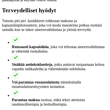
Terveydelliset hyödyt
Tutustu piri piri -kastikkeen rohkeaan makuun ja
kapsaisiinipitoisuuteen, joka voi tuoda mausteista potkua ruokiisi
samalla kun se tukee aineenvaihduntaa ja yleistä terveyttä.
Runsaasti kapsaisiinia
, joka voi tehostaa aineenvaihduntaa
ja vähentää ruokahalua.
Sisältää antioksidantteja
, jotka auttavat suojaamaan kehoa
vapailta radikaaleilta ja vähentämään tulehdusta.
Voi parantaa ruoansulatusta
stimuloimalla
ruoansulatusentsyymien tuotantoa.
Parantaa makua
ruoissa, mikä tekee aterioista
nautinnollisempia ja herkullisempia.