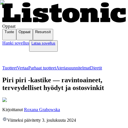
Oppaat
Tuote
Oppaat
Resurssit
Hanki sovellus
Lataa sovellus
Tuotteet
Vertaa
Parhaat tuotteet
Ateriasuunnitelmat
Dieetit
Piri piri -kastike — ravintoaineet,
terveydelliset hyödyt ja ostosvinkit
Kirjoittanut
Roxana Grabowska
Viimeksi päivitetty
3. joulukuuta 2024