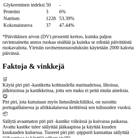
Glykeeminen indeksi
50
-
Proteiini
3
6%
Natrium
1228
53.39%
Kokonaisrasva
37
47.44%
*Päivittäisen arvon (DV) prosentti kertoo, kuinka paljon
ravintoainetta annos ruokaa sisältää ja kuinka se edistää päivittäistä
ruokavaliota. Yleisiin ravitsemussuosituksiin käytetään 2000 kaloria
päivässä.
Faktoja & vinkkejä
🛒
Käytä piri piri -kastiketta kohtuudella marinadeissa, lihoissa,
jälkiruoissa ja kastikkeissa, jotta sen maku ei peitä muita aineksia.
😋
Piri piri, jota kutsutaan myös lintusilmächiliiksi, on suosittu
portugalilaisessa ja afrikkalaisessa keittiössä sen tulisuuden vuoksi.
📦
Säilytä avaamaton piri piri -kastike viileässä ja kuivassa paikassa.
Avattu kastike tulee säilyttää jääkaapissa ja käyttää kuuden
kuukauden kuluessa. Tuoreet piri piri -pippurit kannattaa säilyttää
jääkaapissa ja käyttää viikon sisällä.