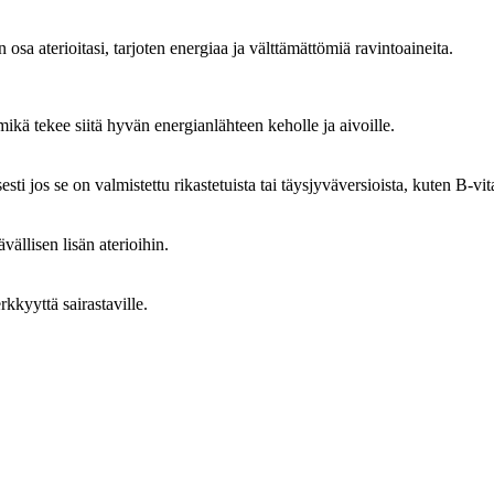
 osa aterioitasi, tarjoten energiaa ja välttämättömiä ravintoaineita.
mikä tekee siitä hyvän energianlähteen keholle ja aivoille.
isesti jos se on valmistettu rikastetuista tai täysjyväversioista, kuten B-vi
vällisen lisän aterioihin.
rkkyyttä sairastaville.