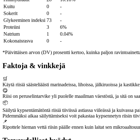
Kuitu
0
-
Sokerit
0
-
Glykeeminen indeksi
73
-
Proteiini
3
6%
Natrium
1
0.04%
Kokonaisrasva
0
-
*Päivittäisen arvon (DV) prosentti kertoo, kuinka paljon ravintoainetta
Faktoja & vinkkejä
🛒
Käytä riisiä säästeliäästi marinadeissa, lihoissa, jälkiruoissa ja kastikk
😋
Riisi on peruselintarvike yli puolelle maailman väestöstä, ja sitä on sa
📦
Säilytä kypsentämätöntä riisiä tiiviissä astiassa viileässä ja kuivassa p
Pidemmäksi aikaa säilyttämiseksi voit pakastaa kypsennetyn riisin tiiv
📌
Ripottele hieman vettä riisin päälle ennen kuin laitat sen mikroaaltou