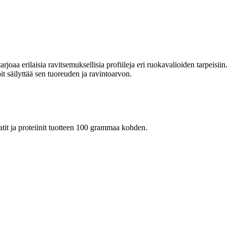
rjoaa erilaisia ravitsemuksellisia profiileja eri ruokavalioiden tarpeisiin.
it säilyttää sen tuoreuden ja ravintoarvon.
raatit ja proteiinit tuotteen 100 grammaa kohden.