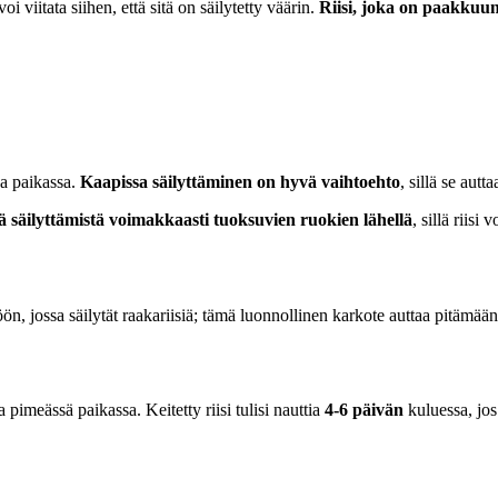
oi viitata siihen, että sitä on säilytetty väärin.
Riisi, joka on paakkuun
ssa paikassa.
Kaapissa säilyttäminen on hyvä vaihtoehto
, sillä se aut
ä säilyttämistä voimakkaasti tuoksuvien ruokien lähellä
, sillä riisi
iöön, jossa säilytät raakariisiä; tämä luonnollinen karkote auttaa pitämään
ja pimeässä paikassa. Keitetty riisi tulisi nauttia
4-6 päivän
kuluessa, jos