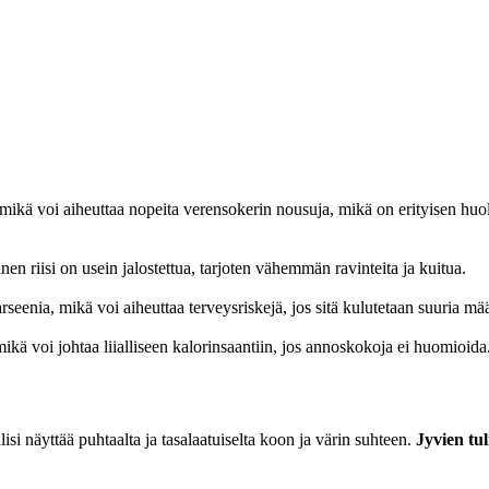
ä, mikä voi aiheuttaa nopeita verensokerin nousuja, mikä on erityisen huole
nen riisi on usein jalostettua, tarjoten vähemmän ravinteita ja kuitua.
 arseenia, mikä voi aiheuttaa terveysriskejä, jos sitä kulutetaan suuria mää
kä voi johtaa liialliseen kalorinsaantiin, jos annoskokoja ei huomioida
tulisi näyttää puhtaalta ja tasalaatuiselta koon ja värin suhteen.
Jyvien tul