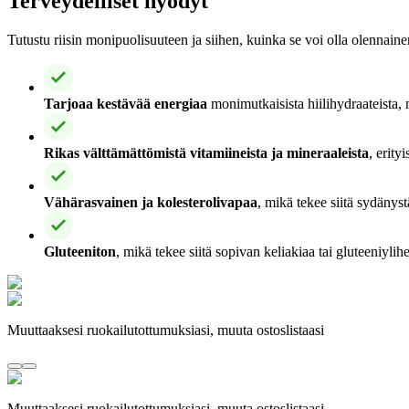
Terveydelliset hyödyt
Tutustu riisin monipuolisuuteen ja siihen, kuinka se voi olla olennainen
Tarjoaa kestävää energiaa
monimutkaisista hiilihydraateista, 
Rikas välttämättömistä vitamiineista ja mineraaleista
, erity
Vähärasvainen ja kolesterolivapaa
, mikä tekee siitä sydänystä
Gluteeniton
, mikä tekee siitä sopivan keliakiaa tai gluteeniylihe
Muuttaaksesi ruokailutottumuksiasi, muuta ostoslistaasi
Muuttaaksesi ruokailutottumuksiasi, muuta ostoslistaasi