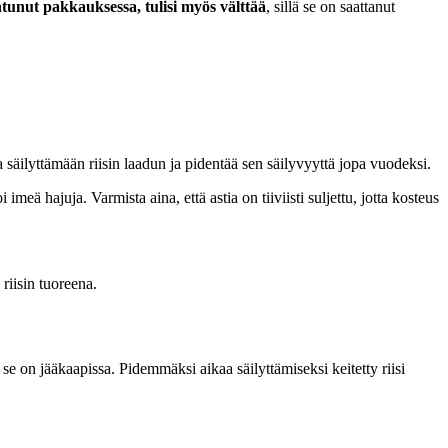
tunut pakkauksessa, tulisi myös välttää
, sillä se on saattanut
taa säilyttämään riisin laadun ja pidentää sen säilyvyyttä jopa vuodeksi.
 voi imeä hajuja. Varmista aina, että astia on tiiviisti suljettu, jotta kosteus
 riisin tuoreena.
 se on jääkaapissa. Pidemmäksi aikaa säilyttämiseksi keitetty riisi