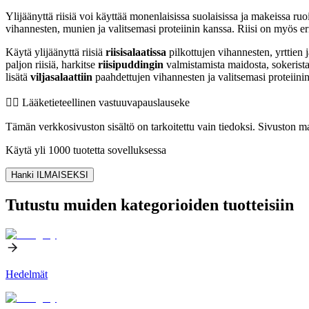
Ylijäänyttä riisiä voi käyttää monenlaisissa suolaisissa ja makeissa ru
vihannesten, munien ja valitsemasi proteiinin kanssa. Riisi on myös e
Käytä ylijäänyttä riisiä
riisisalaatissa
pilkottujen vihannesten, yrttien 
paljon riisiä, harkitse
riisipuddingin
valmistamista maidosta, sokerista
lisätä
viljasalaattiin
paahdettujen vihannesten ja valitsemasi proteiini
👨‍⚕️️ Lääketieteellinen vastuuvapauslauseke
Tämän verkkosivuston sisältö on tarkoitettu vain tiedoksi. Sivuston mat
Käytä yli 1000 tuotetta sovelluksessa
Hanki ILMAISEKSI
Tutustu muiden kategorioiden tuotteisiin
Hedelmät