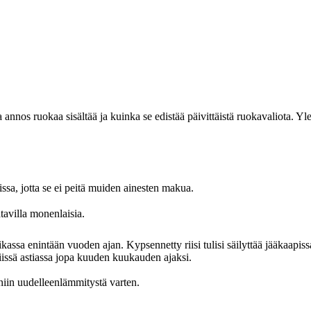
 annos ruokaa sisältää ja kuinka se edistää päivittäistä ruokavaliota. Yl
eissa, jotta se ei peitä muiden ainesten makua.
atavilla monenlaisia.
aikassa enintään vuoden ajan. Kypsennetty riisi tulisi säilyttää jääkaapiss
iissä astiassa jopa kuuden kuukauden ajaksi.
uniin uudelleenlämmitystä varten.