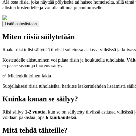
Älä osta riisiä, joka näyttää pölyiseltä tai haisee homeiselta, sillä tämä v
altistua kosteudelle ja voi olla alttiina pilaantumiselle.
Lisää ostoslistaan
Miten riisiä säilytetään
Raaka riisi tulisi säilyttää tiiviisti suljetussa astiassa viileässä ja kuiva
Kosteudelle altistuminen voi pilata riisin ja houkutella tuholaisia.
Vält
ei pääse sisään ja tuoreus säilyy.
✅ Mielenkiintoinen fakta
Suojellaksesi riisiä tuholaisilta, harkitse laakerinlehden lisäämistä säil
Kuinka kauan se säilyy?
Riisi säilyy
1-2 vuotta
, kun se on säilytetty tiiviissä astiassa viileässä 
voidaan pakastaa jopa
6 kuukaudeksi
.
Mitä tehdä tähteille?