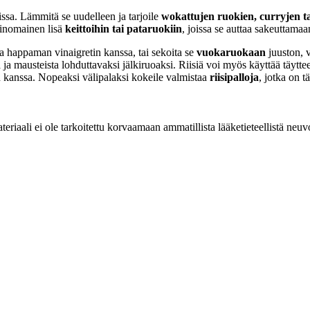
oissa. Lämmitä se uudelleen ja tarjoile
wokattujen ruokien, curryjen tai
rinomainen lisä
keittoihin tai pataruokiin
, joissa se auttaa sakeuttama
ja happaman vinaigretin kanssa, tai sekoita se
vuokaruokaan
juuston, v
 ja mausteista lohduttavaksi jälkiruoaksi. Riisiä voi myös käyttää täytt
n kanssa. Nopeaksi välipalaksi kokeile valmistaa
riisipalloja
, jotka on tä
eriaali ei ole tarkoitettu korvaamaan ammatillista lääketieteellistä neuv