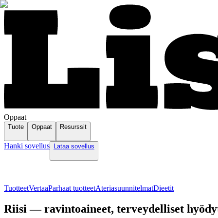
Oppaat
Tuote
Oppaat
Resurssit
Hanki sovellus
Lataa sovellus
Tuotteet
Vertaa
Parhaat tuotteet
Ateriasuunnitelmat
Dieetit
Riisi — ravintoaineet, terveydelliset hyödyt