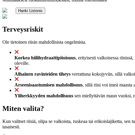
Hanki Listonic
Terveysriskit
Ole tietoinen riisin mahdollisista ongelmista.
Korkea hiilihydraattipitoisuus
, erityisesti valkoisessa riisiss
oleville.
Alhainen ravinteiden tiheys
verrattuna kokojyviin, sillä valkoi
Arseenisaastumisen mahdollisuus
, sillä riisi voi imeä maasta
Yliherkkyyden mahdollisuus
sen miellyttävän maun vuoksi, mi
Miten valita?
Kun valitset riisiä, olipa se valkoista, ruskeaa tai erikoislajiketta, sen 
tasaisesti.