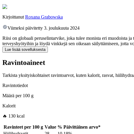
Kirjoittanut
Roxana Grabowska
Viimeksi päivitetty
3. joulukuuta 2024
Riisi on globaali peruselintarvike, joka tulee monista eri muodoista ja ta
terveyshyötyihin ja löydä vinkkejä sen oikeaan säilyttämiseen, jotta vo
Lue lisää sovelluksesta
Ravintoaineet
Tarkista yksityiskohtaiset ravintoarvot, kuten kalorit, rasvat, hiilihyd
Ravintotiedot
Määrä per
100 g
Kalorit
🔥 130 kcal
Ravinteet per
100 g
Value
%
Päivittäinen arvo
*
Hiilihydraatit
28
10.18%