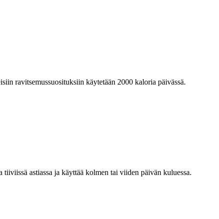
eisiin ravitsemussuosituksiin käytetään 2000 kaloria päivässä.
a tiiviissä astiassa ja käyttää kolmen tai viiden päivän kuluessa.