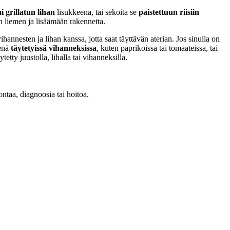
 grillatun lihan
lisukkeena, tai sekoita se
paistettuun riisiin
an liemen ja lisäämään rakennetta.
ihannesten ja lihan kanssa, jotta saat täyttävän aterian. Jos sinulla on
eenä
täytetyissä vihanneksissa
, kuten paprikoissa tai tomaateissa, tai
ytetty juustolla, lihalla tai vihanneksilla.
ontaa, diagnoosia tai hoitoa.