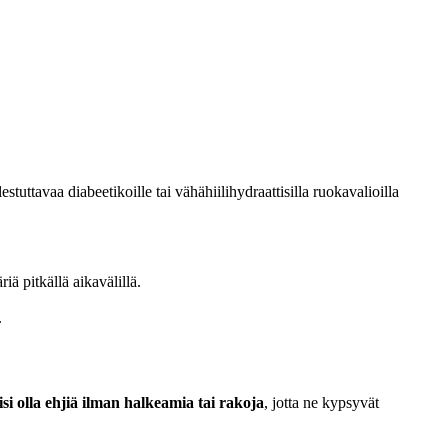
stuttavaa diabeetikoille tai vähähiilihydraattisilla ruokavalioilla
riä pitkällä aikavälillä.
.
isi olla ehjiä ilman halkeamia tai rakoja
, jotta ne kypsyvät