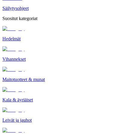
Säilytysohjeet
Suositut kategoriat
Hedelmät
Vihannekset
Maitotuotteet & munat
Kala & äyriäiset
Leivät ja jauhot