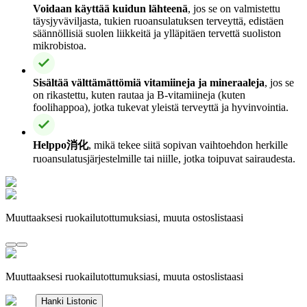
Voidaan käyttää kuidun lähteenä
, jos se on valmistettu
täysjyväviljasta, tukien ruoansulatuksen terveyttä, edistäen
säännöllisiä suolen liikkeitä ja ylläpitäen tervettä suoliston
mikrobistoa.
Sisältää välttämättömiä vitamiineja ja mineraaleja
, jos se
on rikastettu, kuten rautaa ja B-vitamiineja (kuten
foolihappoa), jotka tukevat yleistä terveyttä ja hyvinvointia.
Helppo消化
, mikä tekee siitä sopivan vaihtoehdon herkille
ruoansulatusjärjestelmille tai niille, jotka toipuvat sairaudesta.
Muuttaaksesi ruokailutottumuksiasi, muuta ostoslistaasi
Muuttaaksesi ruokailutottumuksiasi, muuta ostoslistaasi
Hanki Listonic