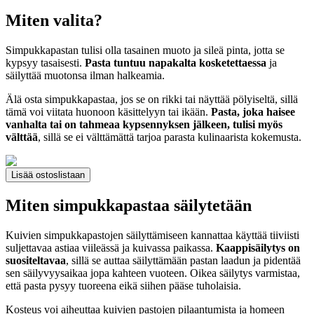
Miten valita?
Simpukkapastan tulisi olla tasainen muoto ja sileä pinta, jotta se
kypsyy tasaisesti.
Pasta tuntuu napakalta kosketettaessa
ja
säilyttää muotonsa ilman halkeamia.
Älä osta simpukkapastaa, jos se on rikki tai näyttää pölyiseltä, sillä
tämä voi viitata huonoon käsittelyyn tai ikään.
Pasta, joka haisee
vanhalta tai on tahmeaa kypsennyksen jälkeen, tulisi myös
välttää
, sillä se ei välttämättä tarjoa parasta kulinaarista kokemusta.
Lisää ostoslistaan
Miten simpukkapastaa säilytetään
Kuivien simpukkapastojen säilyttämiseen kannattaa käyttää tiiviisti
suljettavaa astiaa viileässä ja kuivassa paikassa.
Kaappisäilytys on
suositeltavaa
, sillä se auttaa säilyttämään pastan laadun ja pidentää
sen säilyvyysaikaa jopa kahteen vuoteen. Oikea säilytys varmistaa,
että pasta pysyy tuoreena eikä siihen pääse tuholaisia.
Kosteus voi aiheuttaa kuivien pastojen pilaantumista ja homeen