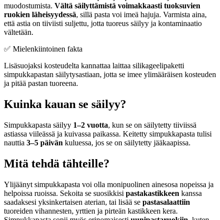
muodostumista.
Vältä säilyttämistä voimakkaasti tuoksuvien
ruokien läheisyydessä
, sillä pasta voi imeä hajuja. Varmista aina,
että astia on tiiviisti suljettu, jotta tuoreus säilyy ja kontaminaatio
vältetään.
✅ Mielenkiintoinen fakta
Lisäsuojaksi kosteudelta kannattaa laittaa silikageelipaketti
simpukkapastan säilytysastiaan, jotta se imee ylimääräisen kosteuden
ja pitää pastan tuoreena.
Kuinka kauan se säilyy?
Simpukkapasta säilyy
1–2 vuotta
, kun se on säilytetty tiiviissä
astiassa viileässä ja kuivassa paikassa. Keitetty simpukkapasta tulisi
nauttia
3–5 päivän
kuluessa, jos se on säilytetty jääkaapissa.
Mitä tehdä tähteille?
Ylijäänyt simpukkapasta voi olla monipuolinen ainesosa nopeissa ja
helpoissa ruoissa. Sekoita se suosikkisi
pastakastikkeen
kanssa
saadaksesi yksinkertaisen aterian, tai lisää se
pastasalaattiin
tuoreiden vihannesten, yrttien ja pirteän kastikkeen kera.
Simpukkapasta sopii myös erinomaisesti
uunipastaruokiin
, kuten