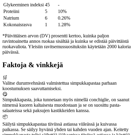
Glykeeminen indeksi
45
-
Proteiini
5
10%
Natrium
6
0.26%
Kokonaisrasva
1
1.28%
*Päivittäisen arvon (DV) prosentti kertoo, kuinka paljon
ravintoainetta annos ruokaa sisältää ja kuinka se edistää päivittäistä
ruokavaliota. Yleisiin ravitsemussuosituksiin käytetään 2000 kaloria
päivässä.
Faktoja & vinkkejä
🛒
Valitse durumvehnästä valmistettua simpukkapastaa parhaan
koostumuksen saavuttamiseksi.
😋
Simpukkapasta, joka tunnetaan myös nimellä conchiglie, on saanut
nimensä kuoren kaltaisesta muodostaan ja se on suosittu pasta-
salaateissa sekä paksujen kastikkeiden kanssa.
📦
Säilytä simpukkapastaa tiiviissä astiassa viileässä ja kuivassa
paikassa. Se säilyy hyvänä yhden tai kahden vuoden ajan. Keitetty
simpukkapasta tulisi säilyttää jääkaapissa tiiviissä astiassa ja käyttää