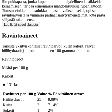
Simpukkapasta, jonka kupera muoto on täydellinen kastikkeiden
keräämiseen, tarjoaa erinomaisia mahdollisuuksia ruoanlaittoon.
Tutustu vinkkeihin laadukkaan pastan valitsemiseksi, opi sen
ravintoarvoista ja ymmärrä parhaat säilytysmenetelmät, jotta pasta
säilyttää rakenteensa.
Lue lisää sovelluksesta
Ravintoaineet
Tarkista yksityiskohtaiset ravintoarvot, kuten kalorit, rasvat,
hiilihydraatit ja proteiinit tuotteen 100 grammaa kohden.
Ravintotiedot
Määrä per
100 g
Kalorit
🔥 131 kcal
Ravinteet per
100 g
Value
%
Päivittäinen arvo
*
Hiilihydraatit
25
9.09%
Kuitu
2
7.14%
Sokerit
1
2%