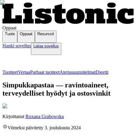
Oppaat
Tuote
Oppaat
Resurssit
Hanki sovellus
Lataa sovellus
Tuotteet
Vertaa
Parhaat tuotteet
Ateriasuunnitelmat
Dieetit
Simpukkapastaa — ravintoaineet,
terveydelliset hyödyt ja ostosvinkit
Kirjoittanut
Roxana Grabowska
Viimeksi päivitetty
3. joulukuuta 2024