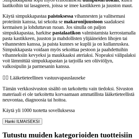
laatikoihin tai lasagneen, joissa se imee kastikkeen ja juuston maut.
Käytä simpukkapastaa
paistoksessa
vihannesten ja valitsemasi
proteiinin kanssa, tai sekoita se
makaronijuustoon
saadaksesi
kermaisen ja lohduttavan ruoan. Jos sinulla on paljon
simpukkapastaa, harkitse
pastalaatikon
valmistamista kerrostamalla
pasta kastikkeen, juuston ja mahdollisten ylijääneiden lihojen tai
vihannesten kanssa, ja paista kunnes se kuplii ja on kullanruskea.
Simpukkapasta voidaan myös sekoittaa pestoon ja paahdettuihin
vihanneksiin kevyeksi ja maukkaaksi ateriaksi. Nopeaksi välipalaksi
voit lämmittää simpukkapastan ja tarjoilla sen oliiviöljyn,
valkosipulin ja parmesanin kanssa.
👨‍⚕️️ Lääketieteellinen vastuuvapauslauseke
Tämän verkkosivuston sisältö on tarkoitettu vain tiedoksi. Sivuston
materiaali ei ole tarkoitettu korvaamaan ammatillista lääketieteellistä
neuvontaa, diagnoosia tai hoitoa.
Käytä yli 1000 tuotetta sovelluksessa
Hanki ILMAISEKSI
Tutustu muiden kategorioiden tuotteisiin