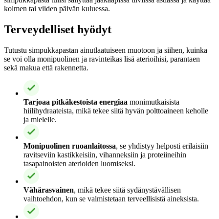
kolmen tai viiden päivän kuluessa.
Terveydelliset hyödyt
Tutustu simpukkapastan ainutlaatuiseen muotoon ja siihen, kuinka
se voi olla monipuolinen ja ravinteikas lisä aterioihisi, parantaen
sekä makua että rakennetta.
Tarjoaa pitkäkestoista energiaa
monimutkaisista
hiilihydraateista, mikä tekee siitä hyvän polttoaineen keholle
ja mielelle.
Monipuolinen ruoanlaitossa
, se yhdistyy helposti erilaisiin
ravitseviin kastikkeisiin, vihanneksiin ja proteiineihin
tasapainoisten aterioiden luomiseksi.
Vähärasvainen
, mikä tekee siitä sydänystävällisen
vaihtoehdon, kun se valmistetaan terveellisistä aineksista.