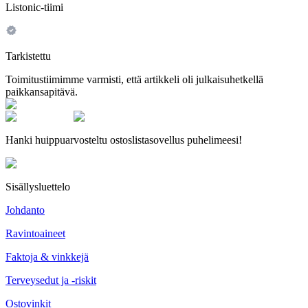
Listonic-tiimi
Tarkistettu
Toimitustiimimme varmisti, että artikkeli oli julkaisuhetkellä
paikkansapitävä.
Hanki huippuarvosteltu ostoslistasovellus puhelimeesi!
Sisällysluettelo
Johdanto
Ravintoaineet
Faktoja & vinkkejä
Terveysedut ja -riskit
Ostovinkit