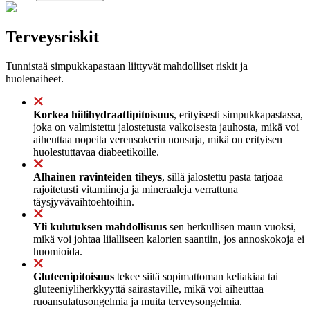
Terveysriskit
Tunnistaä simpukkapastaan liittyvät mahdolliset riskit ja
huolenaiheet.
Korkea hiilihydraattipitoisuus
, erityisesti simpukkapastassa,
joka on valmistettu jalostetusta valkoisesta jauhosta, mikä voi
aiheuttaa nopeita verensokerin nousuja, mikä on erityisen
huolestuttavaa diabeetikoille.
Alhainen ravinteiden tiheys
, sillä jalostettu pasta tarjoaa
rajoitetusti vitamiineja ja mineraaleja verrattuna
täysjyvävaihtoehtoihin.
Yli kulutuksen mahdollisuus
sen herkullisen maun vuoksi,
mikä voi johtaa liialliseen kalorien saantiin, jos annoskokoja ei
huomioida.
Gluteenipitoisuus
tekee siitä sopimattoman keliakiaa tai
gluteeniyliherkkyyttä sairastaville, mikä voi aiheuttaa
ruoansulatusongelmia ja muita terveysongelmia.