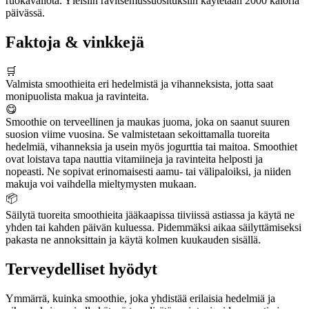
ruokavaliota. Yleisiin ravitsemussuosituksiin käytetään 2000 kaloria
päivässä.
Faktoja & vinkkejä
🛒
Valmista smoothieita eri hedelmistä ja vihanneksista, jotta saat
monipuolista makua ja ravinteita.
😋
Smoothie on terveellinen ja maukas juoma, joka on saanut suuren
suosion viime vuosina. Se valmistetaan sekoittamalla tuoreita
hedelmiä, vihanneksia ja usein myös jogurttia tai maitoa. Smoothiet
ovat loistava tapa nauttia vitamiineja ja ravinteita helposti ja
nopeasti. Ne sopivat erinomaisesti aamu- tai välipaloiksi, ja niiden
makuja voi vaihdella mieltymysten mukaan.
📦
Säilytä tuoreita smoothieita jääkaapissa tiiviissä astiassa ja käytä ne
yhden tai kahden päivän kuluessa. Pidemmäksi aikaa säilyttämiseksi
pakasta ne annoksittain ja käytä kolmen kuukauden sisällä.
Terveydelliset hyödyt
Ymmärrä, kuinka smoothie, joka yhdistää erilaisia hedelmiä ja