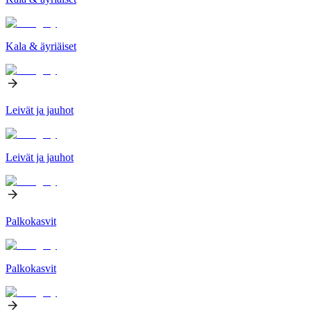
Kala & äyriäiset
Leivät ja jauhot
Leivät ja jauhot
Palkokasvit
Palkokasvit