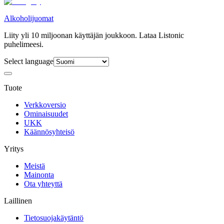
Alkoholijuomat
Liity yli 10 miljoonan käyttäjän joukkoon. Lataa Listonic
puhelimeesi.
Select language
Tuote
Verkkoversio
Ominaisuudet
UKK
Käännösyhteisö
Yritys
Meistä
Mainonta
Ota yhteyttä
Laillinen
Tietosuojakäytäntö