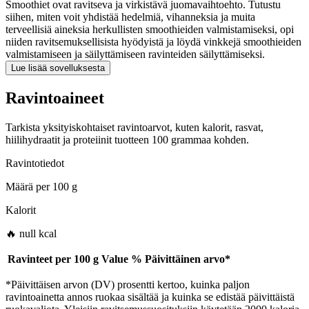
Smoothiet ovat ravitseva ja virkistävä juomavaihtoehto. Tutustu
siihen, miten voit yhdistää hedelmiä, vihanneksia ja muita
terveellisiä aineksia herkullisten smoothieiden valmistamiseksi, opi
niiden ravitsemuksellisista hyödyistä ja löydä vinkkejä smoothieiden
valmistamiseen ja säilyttämiseen ravinteiden säilyttämiseksi.
Lue lisää sovelluksesta
Ravintoaineet
Tarkista yksityiskohtaiset ravintoarvot, kuten kalorit, rasvat,
hiilihydraatit ja proteiinit tuotteen 100 grammaa kohden.
Ravintotiedot
Määrä per
100 g
Kalorit
🔥 null kcal
Ravinteet per
100 g
Value
%
Päivittäinen arvo
*
*Päivittäisen arvon (DV) prosentti kertoo, kuinka paljon
ravintoainetta annos ruokaa sisältää ja kuinka se edistää päivittäistä