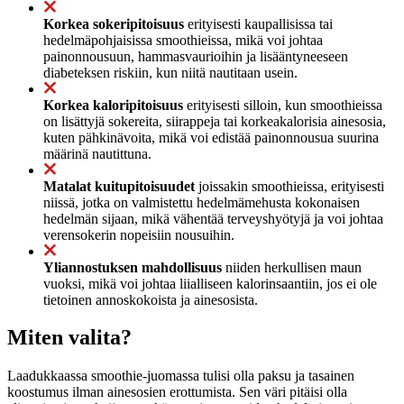
Korkea sokeripitoisuus
erityisesti kaupallisissa tai
hedelmäpohjaisissa smoothieissa, mikä voi johtaa
painonnousuun, hammasvaurioihin ja lisääntyneeseen
diabeteksen riskiin, kun niitä nautitaan usein.
Korkea kaloripitoisuus
erityisesti silloin, kun smoothieissa
on lisättyjä sokereita, siirappeja tai korkeakalorisia ainesosia,
kuten pähkinävoita, mikä voi edistää painonnousua suurina
määrinä nautittuna.
Matalat kuitupitoisuudet
joissakin smoothieissa, erityisesti
niissä, jotka on valmistettu hedelmämehusta kokonaisen
hedelmän sijaan, mikä vähentää terveyshyötyjä ja voi johtaa
verensokerin nopeisiin nousuihin.
Yliannostuksen mahdollisuus
niiden herkullisen maun
vuoksi, mikä voi johtaa liialliseen kalorinsaantiin, jos ei ole
tietoinen annoskokoista ja ainesosista.
Miten valita?
Laadukkaassa smoothie-juomassa tulisi olla paksu ja tasainen
koostumus ilman ainesosien erottumista. Sen väri pitäisi olla