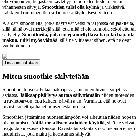
elinvoimainen, heijastaen käytettyjen tuoreiden hedelmien tai
vihannesten sävyjä.
Smoothien tulisi olla kylmä
ja virkistävä,
kaikkien komponenttien sulautuessa täydellisesti yhteen.
Älä osta smoothieita, jotka näyttävät vetisiltä tai joissa on jääkiteitä,
sillä nämä ovat merkkejä siitä, että niitä ei ole kunnolla sekoitettu tai
säilytetty.
Smoothieita, joilla on epämiellyttävä haju tai hapanta
makua, tulisi myös välttää
, sillä ne viittaavat siihen, että ne ovat
vanhentuneita.
Lisää ostoslistaan
Miten smoothie säilytetään
Smoothiet tulisi säilyttää jääkaapissa, mieluiten tiiviisti suljetussa
astiassa.
Jääkaappisäilytys auttaa säilyttämään
niiden tuoreuden
ja ravintoarvon jopa kahden päivän ajan. Varmista, että ne ovat
tiiviisti suljettuja hapettumisen estämiseksi.
Smoothien jättäminen huoneenlämpöön voi aiheuttaa niiden nopean
pilaantumisen.
Vältä metallisten astioiden käyttöä
, sillä ne voivat
reagoida ainesosien kanssa. Ravista tai sekoita smoothie aina ennen
nauttimista, jotta maku ja koostumus säilyvät.