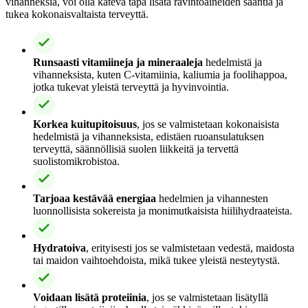
vihanneksia, voi olla kätevä tapa lisätä ravintoaineiden saantia ja
tukea kokonaisvaltaista terveyttä.
Runsaasti vitamiineja ja mineraaleja
hedelmistä ja
vihanneksista, kuten C-vitamiinia, kaliumia ja foolihappoa,
jotka tukevat yleistä terveyttä ja hyvinvointia.
Korkea kuitupitoisuus
, jos se valmistetaan kokonaisista
hedelmistä ja vihanneksista, edistäen ruoansulatuksen
terveyttä, säännöllisiä suolen liikkeitä ja tervettä
suolistomikrobistoa.
Tarjoaa kestävää energiaa
hedelmien ja vihannesten
luonnollisista sokereista ja monimutkaisista hiilihydraateista.
Hydratoiva
, erityisesti jos se valmistetaan vedestä, maidosta
tai maidon vaihtoehdoista, mikä tukee yleistä nesteytystä.
Voidaan lisätä proteiinia
, jos se valmistetaan lisätyllä