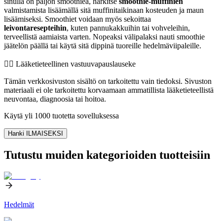
sinulla on paljon smoothiea, harkitse
smoothie-muffinien
valmistamista lisäämällä sitä muffinitaikinaan kosteuden ja maun
lisäämiseksi. Smoothiet voidaan myös sekoittaa
leivontaresepteihin
, kuten pannukakkuihin tai vohveleihin,
terveellistä aamiaista varten. Nopeaksi välipalaksi nauti smoothie
jäätelön päällä tai käytä sitä dippinä tuoreille hedelmäviipaleille.
👨‍⚕️️ Lääketieteellinen vastuuvapauslauseke
Tämän verkkosivuston sisältö on tarkoitettu vain tiedoksi. Sivuston
materiaali ei ole tarkoitettu korvaamaan ammatillista lääketieteellistä
neuvontaa, diagnoosia tai hoitoa.
Käytä yli 1000 tuotetta sovelluksessa
Hanki ILMAISEKSI
Tutustu muiden kategorioiden tuotteisiin
Hedelmät