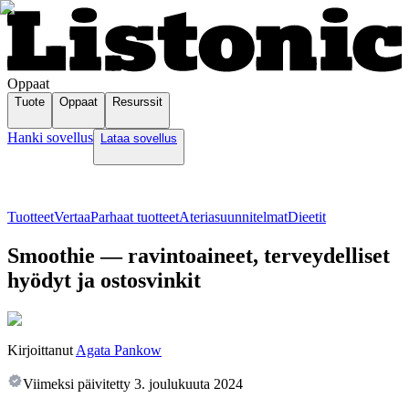
Oppaat
Tuote
Oppaat
Resurssit
Hanki sovellus
Lataa sovellus
Tuotteet
Vertaa
Parhaat tuotteet
Ateriasuunnitelmat
Dieetit
Smoothie — ravintoaineet, terveydelliset
hyödyt ja ostosvinkit
Kirjoittanut
Agata Pankow
Viimeksi päivitetty
3. joulukuuta 2024