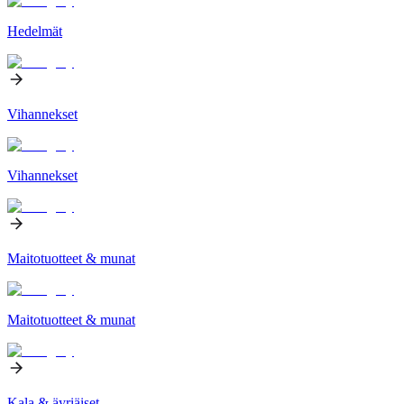
Hedelmät
Vihannekset
Vihannekset
Maitotuotteet & munat
Maitotuotteet & munat
Kala & äyriäiset