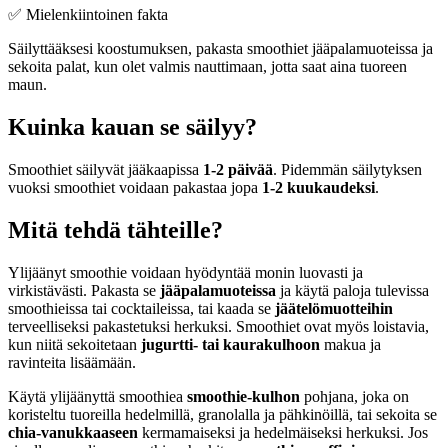
✅ Mielenkiintoinen fakta
Säilyttääksesi koostumuksen, pakasta smoothiet jääpalamuoteissa ja
sekoita palat, kun olet valmis nauttimaan, jotta saat aina tuoreen
maun.
Kuinka kauan se säilyy?
Smoothiet säilyvät jääkaapissa
1-2 päivää
. Pidemmän säilytyksen
vuoksi smoothiet voidaan pakastaa jopa
1-2 kuukaudeksi
.
Mitä tehdä tähteille?
Ylijäänyt smoothie voidaan hyödyntää monin luovasti ja
virkistävästi. Pakasta se
jääpalamuoteissa
ja käytä paloja tulevissa
smoothieissa tai cocktaileissa, tai kaada se
jäätelömuotteihin
terveelliseksi pakastetuksi herkuksi. Smoothiet ovat myös loistavia,
kun niitä sekoitetaan
jugurtti- tai kaurakulhoon
makua ja
ravinteita lisäämään.
Käytä ylijäänyttä smoothiea
smoothie-kulhon
pohjana, joka on
koristeltu tuoreilla hedelmillä, granolalla ja pähkinöillä, tai sekoita se
chia-vanukkaaseen
kermamaiseksi ja hedelmäiseksi herkuksi. Jos