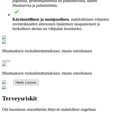
jogurtilla, proteiinijauheella tai pähkinävoilla, tukien
lihaskasvua ja palautumista.
Käytännöllinen ja monipuolinen
, mahdollistaen erilaisten
ravinteikkaiden ainesosien lisäämisen tasapainoisen ja
herkullisen aterian tai välipalan luomiseksi.
Muuttaaksesi ruokailutottumuksiasi, muuta ostoslistaasi
Muuttaaksesi ruokailutottumuksiasi, muuta ostoslistaasi
Hanki Listonic
Terveysriskit
Otä huomioon smoothiehin liittyvät mahdolliset ongelmat.