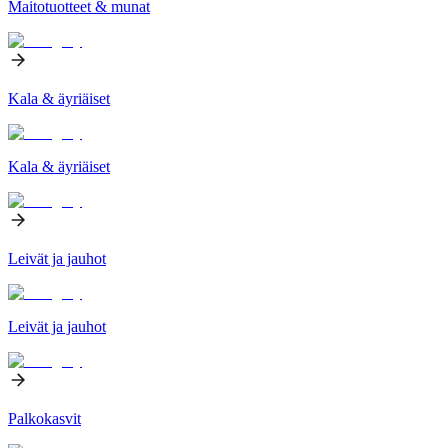
Maitotuotteet & munat
Kala & äyriäiset
Kala & äyriäiset
Leivät ja jauhot
Leivät ja jauhot
Palkokasvit