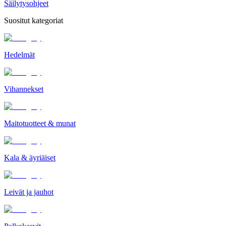
Säilytysohjeet
Suositut kategoriat
Hedelmät
Vihannekset
Maitotuotteet & munat
Kala & äyriäiset
Leivät ja jauhot