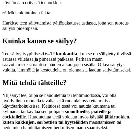
käyttämään erityistä teepurkkia.
✅ Mielenkiintoinen fakta
Harkitse teen säilyttämistä tyhjöpakatussa astiassa, jotta sen tuoreus
säilyisi pidempään.
Kuinka kauan se säilyy?
Tee säilyy tyypillisesti
6–12 kuukautta
, kun se on säilytetty tiiviissä
astiassa viileässä ja pimeässä paikassa. Parhaan maun
saavuttamiseksi nauti se näiden aikarajojen sisällä. Oikea säilytys
valolta, lämmöltä ja kosteudelta on olennaista laadun säilyttämiseksi.
Mitä tehdä tähteille?
Ylijäänyt tee, olipa se haudutettua tai lehtimuodossa, voi olla
hyödyllinen monella tavalla sekä ruoanlaitossa että muissa
käyttötarkoituksissa. Keittiössä teetä voi nauttia kuumana tai
kylmänä, tai käyttää sen pohjana
smoothieille, jääteille ja
cocktaileille
. Haudutettua teetä voidaan myös käyttää
jälkiruokien,
kuten kakkujen, sorbettien tai hyytelöiden
maustamiseen tai
hedelmien hauduttamiseen herkullisen maun saamiseksi.