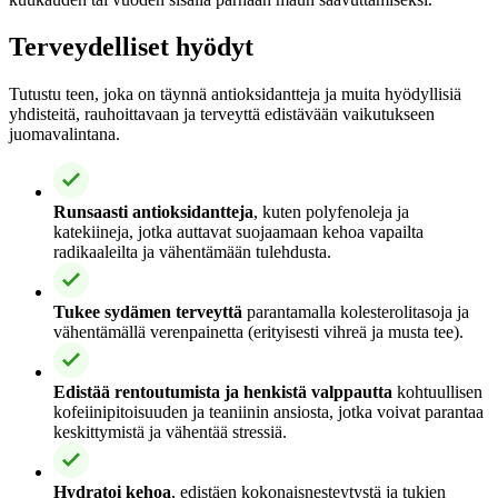
Terveydelliset hyödyt
Tutustu teen, joka on täynnä antioksidantteja ja muita hyödyllisiä
yhdisteitä, rauhoittavaan ja terveyttä edistävään vaikutukseen
juomavalintana.
Runsaasti antioksidantteja
, kuten polyfenoleja ja
katekiineja, jotka auttavat suojaamaan kehoa vapailta
radikaaleilta ja vähentämään tulehdusta.
Tukee sydämen terveyttä
parantamalla kolesterolitasoja ja
vähentämällä verenpainetta (erityisesti vihreä ja musta tee).
Edistää rentoutumista ja henkistä valppautta
kohtuullisen
kofeiinipitoisuuden ja teaniinin ansiosta, jotka voivat parantaa
keskittymistä ja vähentää stressiä.
Hydratoi kehoa
, edistäen kokonaisnesteytystä ja tukien