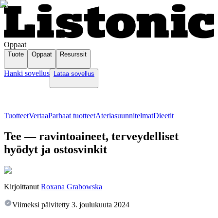
Oppaat
Tuote
Oppaat
Resurssit
Hanki sovellus
Lataa sovellus
Tuotteet
Vertaa
Parhaat tuotteet
Ateriasuunnitelmat
Dieetit
Tee — ravintoaineet, terveydelliset
hyödyt ja ostosvinkit
Kirjoittanut
Roxana Grabowska
Viimeksi päivitetty
3. joulukuuta 2024