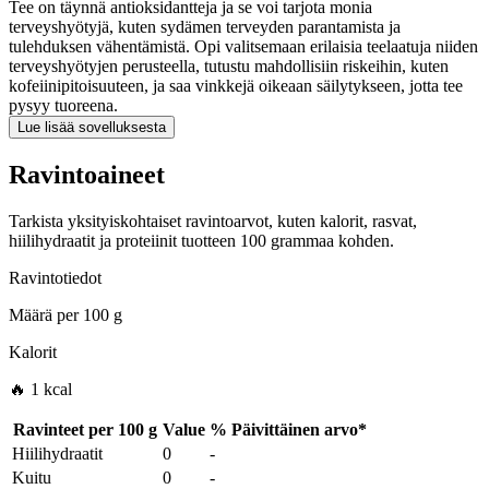
Tee on täynnä antioksidantteja ja se voi tarjota monia
terveyshyötyjä, kuten sydämen terveyden parantamista ja
tulehduksen vähentämistä. Opi valitsemaan erilaisia teelaatuja niiden
terveyshyötyjen perusteella, tutustu mahdollisiin riskeihin, kuten
kofeiinipitoisuuteen, ja saa vinkkejä oikeaan säilytykseen, jotta tee
pysyy tuoreena.
Lue lisää sovelluksesta
Ravintoaineet
Tarkista yksityiskohtaiset ravintoarvot, kuten kalorit, rasvat,
hiilihydraatit ja proteiinit tuotteen 100 grammaa kohden.
Ravintotiedot
Määrä per
100 g
Kalorit
🔥 1 kcal
Ravinteet per
100 g
Value
%
Päivittäinen arvo
*
Hiilihydraatit
0
-
Kuitu
0
-