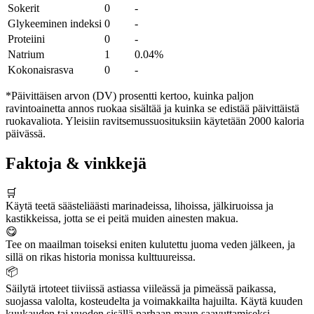
Sokerit
0
-
Glykeeminen indeksi
0
-
Proteiini
0
-
Natrium
1
0.04%
Kokonaisrasva
0
-
*Päivittäisen arvon (DV) prosentti kertoo, kuinka paljon
ravintoainetta annos ruokaa sisältää ja kuinka se edistää päivittäistä
ruokavaliota. Yleisiin ravitsemussuosituksiin käytetään 2000 kaloria
päivässä.
Faktoja & vinkkejä
🛒
Käytä teetä säästeliäästi marinadeissa, lihoissa, jälkiruoissa ja
kastikkeissa, jotta se ei peitä muiden ainesten makua.
😋
Tee on maailman toiseksi eniten kulutettu juoma veden jälkeen, ja
sillä on rikas historia monissa kulttuureissa.
📦
Säilytä irtoteet tiiviissä astiassa viileässä ja pimeässä paikassa,
suojassa valolta, kosteudelta ja voimakkailta hajuilta. Käytä kuuden
kuukauden tai vuoden sisällä parhaan maun saavuttamiseksi.