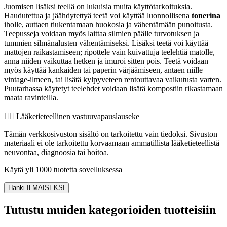
Juomisen lisäksi teellä on lukuisia muita käyttötarkoituksia.
Haudutettua ja jäähdytettyä teetä voi käyttää luonnollisena
tonerina
iholle, auttaen tiukentamaan huokosia ja vähentämään punoitusta.
Teepusseja voidaan myös laittaa silmien päälle turvotuksen ja
tummien silmänalusten vähentämiseksi. Lisäksi teetä voi käyttää
mattojen raikastamiseen; ripottele vain kuivattuja teelehtiä matolle,
anna niiden vaikuttaa hetken ja imuroi sitten pois. Teetä voidaan
myös käyttää kankaiden tai paperin värjäämiseen, antaen niille
vintage-ilmeen, tai lisätä kylpyveteen rentouttavaa vaikutusta varten.
Puutarhassa käytetyt teelehdet voidaan lisätä kompostiin rikastamaan
maata ravinteilla.
👨‍⚕️️ Lääketieteellinen vastuuvapauslauseke
Tämän verkkosivuston sisältö on tarkoitettu vain tiedoksi. Sivuston
materiaali ei ole tarkoitettu korvaamaan ammatillista lääketieteellistä
neuvontaa, diagnoosia tai hoitoa.
Käytä yli 1000 tuotetta sovelluksessa
Hanki ILMAISEKSI
Tutustu muiden kategorioiden tuotteisiin