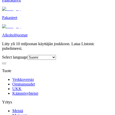
Palkokasvit
Pakasteet
Alkoholijuomat
Liity yli 10 miljoonan käyttäjän joukkoon. Lataa Listonic
puhelimeesi.
Select language
Tuote
Verkkoversio
Ominaisuudet
UKK
Käännösyhteisö
Yritys
Meistä