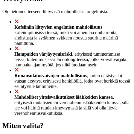
Ole tietoinen teeseen liittyvistä mahdollisista ongelmista.
Kofeiiniin liittyvien ongelmien mahdollisuus
kofeiinipitoisissa teissä, mikä voi aiheuttaa unihäiriöitä,
ahdistusta ja sydämen sykkeen nousua suurina määrinä
nautittuna.
Hampaiden värjäytymisriski
, erityisesti tummemmissa
teissä, kuten mustassa tai oolong-teessä, jotka voivat värjätä
hampaita ajan myötä, jos niitä juodaan usein.
Ruoansulatusvaivojen mahdollisuus
, kuten närästys tai
vatsan ärsytys, erityisesti henkilöillä, jotka ovat herkkiä teessä
esiintyville tanniineille.
Mahdolliset yhteisvaikutukset lääkkeiden kanssa
,
erityisesti rautalisien tai verenohennuslääkkeiden kanssa, sillä
tee voi häiritä raudan imeytymistä ja sillä voi olla lieviä
verenohennusvaikutuksia.
Miten valita?