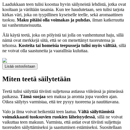
Laadukkaan teen tulisi koostua hyvin säilyneistä lehdistä, jotka ovat
kooltaan ja väriltään tasaisia. Kun tee haudutetaan, sen tulisi tarjota
kirkas väri, joka on tyypillinen kyseiselle teelle, sekä aromaattinen
tuoksu.
Maku pitäisi olla voimakas ja puhdas
, ilman katkeruutta
tai vanhentuneisuutta.
Älä käytä teetä, joka on pölyistä tai jolla on vanhentunut haju, sillä
nämä ovat merkkejä siitä, että se on menettänyt tuoreutensa ja
tehonsa.
Kosteita tai homeisia teepusseja tulisi myös välttää
, sillä
ne voivat olla saastuneita ja vaarallisia kuluttaa.
Lisää ostoslistaan
Miten teetä säilytetään
Teetä tulisi säilyttää tiiviisti suljetussa astiassa viileässä ja pimeässä
paikassa.
Tämä suojaa
sen makua ja aromia jopa vuoden ajan.
Oikea säilytys varmistaa, että tee pysyy tuoreena ja nautittavana.
Valo ja ilma voivat heikentää teen laatua.
Vältä säilyttämistä
voimakkaasti tuoksuvien ruokien läheisyydessä
, sillä ne voivat
vaikuttaa teen makuun. Varmista, että astiat ovat tiiviisti suljettuja
tuoreuden säilyttämiseksi ja saastumisen estämiseksi. Suositellaan