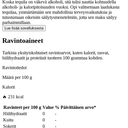
Koska tequila on väkevä alkoholi, sitä tulisi nauttia kohtuudella
alkoholi- ja kaloripitoisuuden vuoksi. Opi valitsemaan laadukasta
tequilaa, ymmärtämään sen mahdollisia terveysvaikutuksia ja
tutustumaan oikeisiin säilytysmenetelmiin, jotta sen maku säilyy
parhaimmillaan.
Lue lisää sovelluksesta
Ravintoaineet
Tarkista yksityiskohtaiset ravintoarvot, kuten kalorit, rasvat,
hiilihydraatit ja proteiinit tuotteen 100 grammaa kohden.
Ravintotiedot
Määrä per
100 g
Kalorit
🔥 231 kcal
Ravinteet per
100 g
Value
%
Päivittäinen arvo
*
Hiilihydraatit
0
-
Kuitu
0
-
Sokerit
0
-