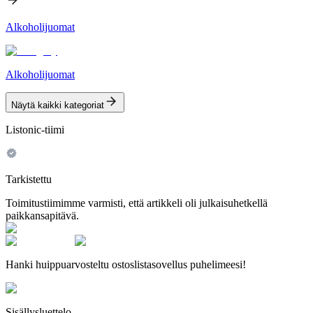
Alkoholijuomat
Alkoholijuomat
Näytä kaikki kategoriat
Listonic-tiimi
Tarkistettu
Toimitustiimimme varmisti, että artikkeli oli julkaisuhetkellä
paikkansapitävä.
Hanki huippuarvosteltu ostoslistasovellus puhelimeesi!
Sisällysluettelo