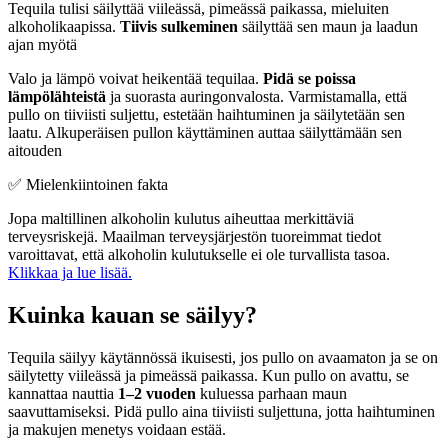
Tequila tulisi säilyttää viileässä, pimeässä paikassa, mieluiten
alkoholikaapissa.
Tiivis sulkeminen
säilyttää sen maun ja laadun
ajan myötä
Valo ja lämpö voivat heikentää tequilaa.
Pidä se poissa
lämpölähteistä
ja suorasta auringonvalosta. Varmistamalla, että
pullo on tiiviisti suljettu, estetään haihtuminen ja säilytetään sen
laatu. Alkuperäisen pullon käyttäminen auttaa säilyttämään sen
aitouden
✅ Mielenkiintoinen fakta
Jopa maltillinen alkoholin kulutus aiheuttaa merkittäviä
terveysriskejä. Maailman terveysjärjestön tuoreimmat tiedot
varoittavat, että alkoholin kulutukselle ei ole turvallista tasoa.
Klikkaa ja lue lisää.
Kuinka kauan se säilyy?
Tequila säilyy käytännössä ikuisesti, jos pullo on avaamaton ja se on
säilytetty viileässä ja pimeässä paikassa. Kun pullo on avattu, se
kannattaa nauttia
1–2 vuoden
kuluessa parhaan maun
saavuttamiseksi. Pidä pullo aina tiiviisti suljettuna, jotta haihtuminen
ja makujen menetys voidaan estää.