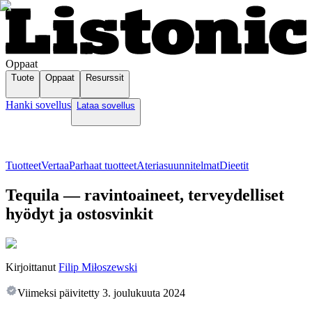
Oppaat
Tuote
Oppaat
Resurssit
Hanki sovellus
Lataa sovellus
Tuotteet
Vertaa
Parhaat tuotteet
Ateriasuunnitelmat
Dieetit
Tequila — ravintoaineet, terveydelliset
hyödyt ja ostosvinkit
Kirjoittanut
Filip Miłoszewski
Viimeksi päivitetty
3. joulukuuta 2024