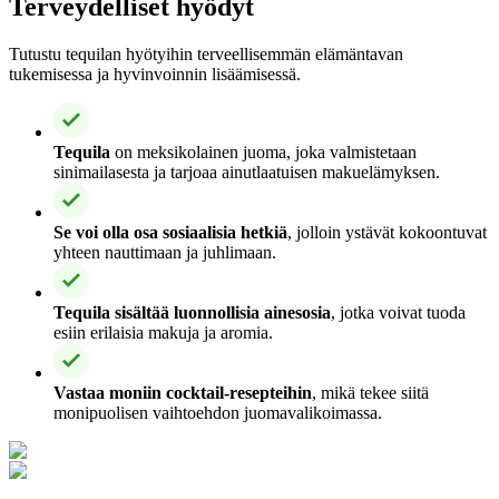
Terveydelliset hyödyt
Tutustu tequilan hyötyihin terveellisemmän elämäntavan
tukemisessa ja hyvinvoinnin lisäämisessä.
Tequila
on meksikolainen juoma, joka valmistetaan
sinimailasesta ja tarjoaa ainutlaatuisen makuelämyksen.
Se voi olla osa sosiaalisia hetkiä
, jolloin ystävät kokoontuvat
yhteen nauttimaan ja juhlimaan.
Tequila sisältää luonnollisia ainesosia
, jotka voivat tuoda
esiin erilaisia makuja ja aromia.
Vastaa moniin cocktail-resepteihin
, mikä tekee siitä
monipuolisen vaihtoehdon juomavalikoimassa.