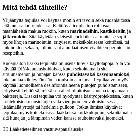
Mitä tehdä tähteille?
Ylijäänyttä tequilaa voi käyttää monin eri tavoin sekä ruoanlaitossa
että muissa tarkoituksissa. Keittiössä tequila tuo rohkeaa,
maanläheistä makua ruokiin, kuten
marinadeihin, kastikkeisiin ja
jälkiruokiin
. Sitä käytetään yleisesti cocktaileissa, mutta se sopii
myös lihojen marinointiin, erityisesti meksikolaisessa keittiössä, tai
taikinoiden sekaan, jolloin saat ainutlaatuisen vivahteen perinteisiin
resepteihin.
Ruoanlaiton lisäksi tequilalla on useita luovia käyttötapoja. Sitä voi
käyttää DIY-kauneushoidoissa, kuten sekoittamalla sitä
sitruunamehun ja hunajan kanssa
puhdistavaksi kasvonaamioksi
,
joka auttaa kiinteyttämään ja tonisoimaan ihoa. Tequilaa voi myös
käyttää luonnollisena desinfiointiaineena pintojen puhdistamiseen,
erityisesti keittiössä, missä sen alkoholipitoisuus auttaa tappamaan
bakteereja. Lisäksi tequilaa voi hyödyntää käsityöprojekteissa, kuten
kotitekoisten maustettujen väkevien juomien valmistuksessa,
lisäämällä yrttejä tai hedelmiä pulloon. Jotkut ihmiset käyttävät
tequilaa myös kotitekoisissa lääkkeissä kurkkukipuun, sekoittamalla
sitä hunajan ja lämpimän veden kanssa rauhoittavaksi juomaksi.
👨‍⚕️️ Lääketieteellinen vastuuvapauslauseke