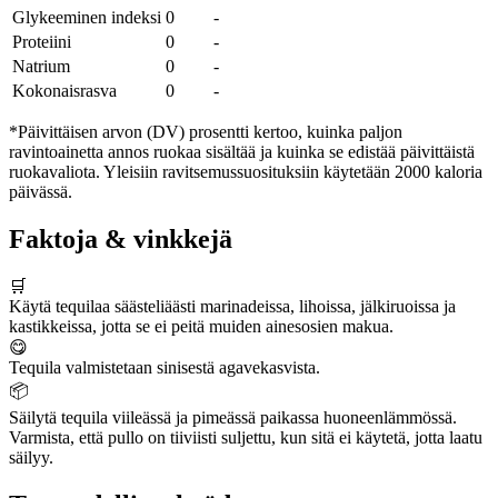
Glykeeminen indeksi
0
-
Proteiini
0
-
Natrium
0
-
Kokonaisrasva
0
-
*Päivittäisen arvon (DV) prosentti kertoo, kuinka paljon
ravintoainetta annos ruokaa sisältää ja kuinka se edistää päivittäistä
ruokavaliota. Yleisiin ravitsemussuosituksiin käytetään 2000 kaloria
päivässä.
Faktoja & vinkkejä
🛒
Käytä tequilaa säästeliäästi marinadeissa, lihoissa, jälkiruoissa ja
kastikkeissa, jotta se ei peitä muiden ainesosien makua.
😋
Tequila valmistetaan sinisestä agavekasvista.
📦
Säilytä tequila viileässä ja pimeässä paikassa huoneenlämmössä.
Varmista, että pullo on tiiviisti suljettu, kun sitä ei käytetä, jotta laatu
säilyy.