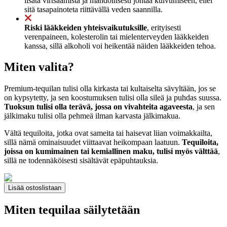
lisätä virtsaamista ja mahdollisesti johtaa kuivumiseen, ellei
sitä tasapainoteta riittävällä veden saannilla.
Riski lääkkeiden yhteisvaikutuksille
, erityisesti
verenpaineen, kolesterolin tai mielenterveyden lääkkeiden
kanssa, sillä alkoholi voi heikentää näiden lääkkeiden tehoa.
Miten valita?
Premium-tequilan tulisi olla kirkasta tai kultaiselta sävyltään, jos se
on kypsytetty, ja sen koostumuksen tulisi olla sileä ja puhdas suussa.
Tuoksun tulisi olla terävä, jossa on vivahteita agaveesta
, ja sen
jälkimaku tulisi olla pehmeä ilman karvasta jälkimakua.
Vältä tequiloita, jotka ovat sameita tai haisevat liian voimakkailta,
sillä nämä ominaisuudet viittaavat heikompaan laatuun.
Tequiloita,
joissa on kumimainen tai kemiallinen maku, tulisi myös välttää
,
sillä ne todennäköisesti sisältävät epäpuhtauksia.
Lisää ostoslistaan
Miten tequilaa säilytetään