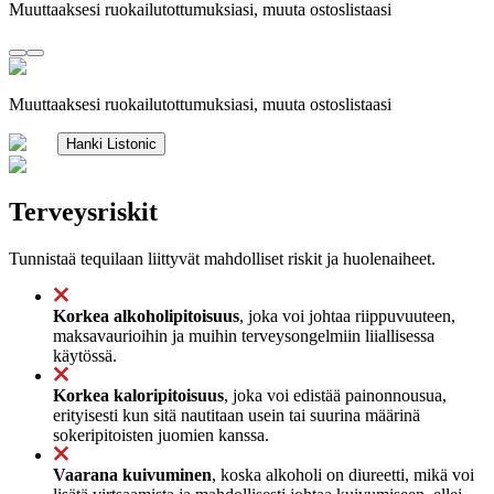
Muuttaaksesi ruokailutottumuksiasi, muuta ostoslistaasi
Muuttaaksesi ruokailutottumuksiasi, muuta ostoslistaasi
Hanki Listonic
Terveysriskit
Tunnistaä tequilaan liittyvät mahdolliset riskit ja huolenaiheet.
Korkea alkoholipitoisuus
, joka voi johtaa riippuvuuteen,
maksavaurioihin ja muihin terveysongelmiin liiallisessa
käytössä.
Korkea kaloripitoisuus
, joka voi edistää painonnousua,
erityisesti kun sitä nautitaan usein tai suurina määrinä
sokeripitoisten juomien kanssa.
Vaarana kuivuminen
, koska alkoholi on diureetti, mikä voi