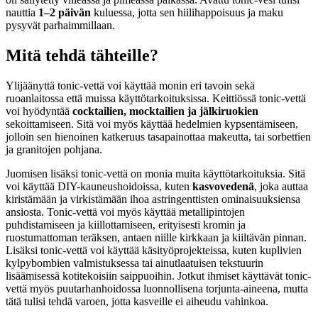
nauttia
1–2 päivän
kuluessa, jotta sen hiilihappoisuus ja maku
pysyvät parhaimmillaan.
Mitä tehdä tähteille?
Ylijäänyttä tonic-vettä voi käyttää monin eri tavoin sekä
ruoanlaitossa että muissa käyttötarkoituksissa. Keittiössä tonic-vettä
voi hyödyntää
cocktailien, mocktailien ja jälkiruokien
sekoittamiseen. Sitä voi myös käyttää hedelmien kypsentämiseen,
jolloin sen hienoinen katkeruus tasapainottaa makeutta, tai sorbettien
ja granitojen pohjana.
Juomisen lisäksi tonic-vettä on monia muita käyttötarkoituksia. Sitä
voi käyttää DIY-kauneushoidoissa, kuten
kasvovedenä
, joka auttaa
kiristämään ja virkistämään ihoa astringenttisten ominaisuuksiensa
ansiosta. Tonic-vettä voi myös käyttää metallipintojen
puhdistamiseen ja kiillottamiseen, erityisesti kromin ja
ruostumattoman teräksen, antaen niille kirkkaan ja kiiltävän pinnan.
Lisäksi tonic-vettä voi käyttää käsityöprojekteissa, kuten kuplivien
kylpybombien valmistuksessa tai ainutlaatuisen tekstuurin
lisäämisessä kotitekoisiin saippuoihin. Jotkut ihmiset käyttävät tonic-
vettä myös puutarhanhoidossa luonnollisena torjunta-aineena, mutta
tätä tulisi tehdä varoen, jotta kasveille ei aiheudu vahinkoa.