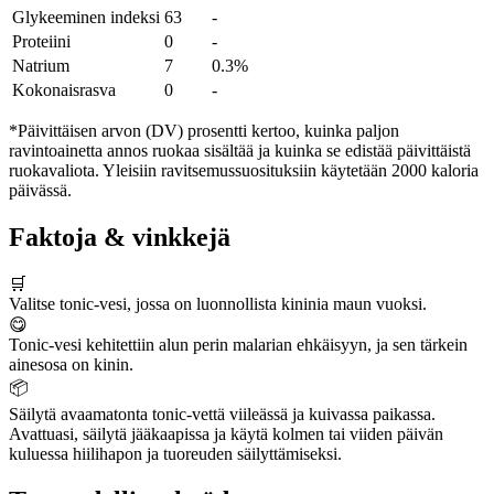
Glykeeminen indeksi
63
-
Proteiini
0
-
Natrium
7
0.3%
Kokonaisrasva
0
-
*Päivittäisen arvon (DV) prosentti kertoo, kuinka paljon
ravintoainetta annos ruokaa sisältää ja kuinka se edistää päivittäistä
ruokavaliota. Yleisiin ravitsemussuosituksiin käytetään 2000 kaloria
päivässä.
Faktoja & vinkkejä
🛒
Valitse tonic-vesi, jossa on luonnollista kininia maun vuoksi.
😋
Tonic-vesi kehitettiin alun perin malarian ehkäisyyn, ja sen tärkein
ainesosa on kinin.
📦
Säilytä avaamatonta tonic-vettä viileässä ja kuivassa paikassa.
Avattuasi, säilytä jääkaapissa ja käytä kolmen tai viiden päivän
kuluessa hiilihapon ja tuoreuden säilyttämiseksi.