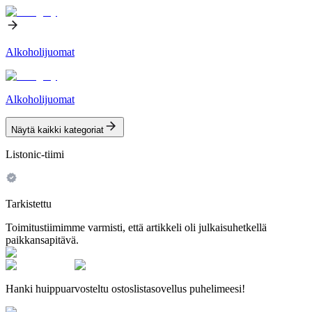
Alkoholijuomat
Alkoholijuomat
Näytä kaikki kategoriat
Listonic-tiimi
Tarkistettu
Toimitustiimimme varmisti, että artikkeli oli julkaisuhetkellä
paikkansapitävä.
Hanki huippuarvosteltu ostoslistasovellus puhelimeesi!