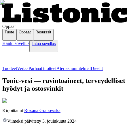
Oppaat
Tuote
Oppaat
Resurssit
Hanki sovellus
Lataa sovellus
Tuotteet
Vertaa
Parhaat tuotteet
Ateriasuunnitelmat
Dieetit
Tonic-vesi — ravintoaineet, terveydelliset
hyödyt ja ostosvinkit
Kirjoittanut
Roxana Grabowska
Viimeksi päivitetty
3. joulukuuta 2024