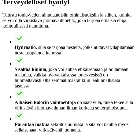
Terveydelliset hyödyt
Tutustu tonic-veden ainutlaatuisiin ominaisuuksiin ja siihen, kuinka
se voi olla virkistävä juomavaihtoehto, joka tarjoaa erilaisia etuja
kohtuullisesti nautittuna.
Hydraatio
, sillä se tarjoaa nesteitä, jotka auttavat ylläpitämään
nestetasapainoa kehossa.
Sisältää kininia
, joka voi auttaa ehkäisemään ja hoitamaan
malariaa, vaikka nykyaikaisessa tonic-vesissä on
huomattavasti alhaisemmat määrät kuin lääkinnällisissä
tasoissa.
Alhaisen kalorin vaihtoehtoja
on saatavilla, mikä tekee siitä
virkistävän juomavalinnan ilman korkeaa sokeripitoisuutta.
Parantaa makua
sekoitusjuomissa ja sitä voi nauttia myös
sellaisenaan virkistävänä juomana.