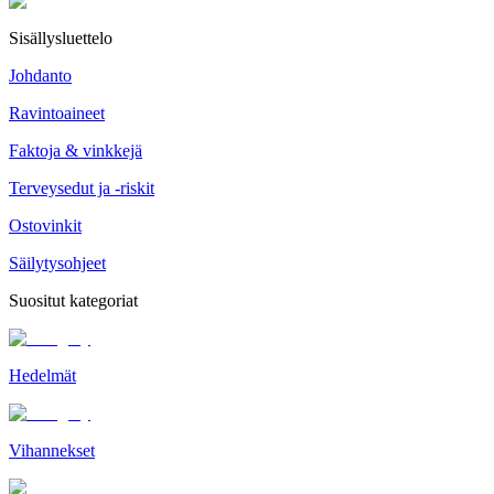
Sisällysluettelo
Johdanto
Ravintoaineet
Faktoja & vinkkejä
Terveysedut ja -riskit
Ostovinkit
Säilytysohjeet
Suositut kategoriat
Hedelmät
Vihannekset