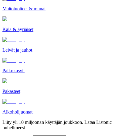
Maitotuotteet & munat
Kala & äyriäiset
Leivät ja jauhot
Palkokasvit
Pakasteet
Alkoholijuomat
Liity yli 10 miljoonan käyttäjän joukkoon. Lataa Listonic
puhelimeesi.