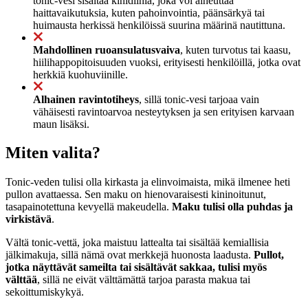
tonic-vesi sisältää kinidiiniä, joka voi aiheuttaa
haittavaikutuksia, kuten pahoinvointia, päänsärkyä tai
huimausta herkissä henkilöissä suurina määrinä nautittuna.
Mahdollinen ruoansulatusvaiva
, kuten turvotus tai kaasu,
hiilihappopitoisuuden vuoksi, erityisesti henkilöillä, jotka ovat
herkkiä kuohuviinille.
Alhainen ravintotiheys
, sillä tonic-vesi tarjoaa vain
vähäisesti ravintoarvoa nesteytyksen ja sen erityisen karvaan
maun lisäksi.
Miten valita?
Tonic-veden tulisi olla kirkasta ja elinvoimaista, mikä ilmenee heti
pullon avattaessa. Sen maku on hienovaraisesti kininoitunut,
tasapainotettuna kevyellä makeudella.
Maku tulisi olla puhdas ja
virkistävä
.
Vältä tonic-vettä, joka maistuu lattealta tai sisältää kemiallisia
jälkimakuja, sillä nämä ovat merkkejä huonosta laadusta.
Pullot,
jotka näyttävät sameilta tai sisältävät sakkaa, tulisi myös
välttää
, sillä ne eivät välttämättä tarjoa parasta makua tai
sekoittumiskykyä.