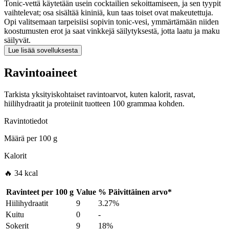
Tonic-vettä käytetään usein cocktailien sekoittamiseen, ja sen tyypit
vaihtelevat; osa sisältää kininiä, kun taas toiset ovat makeutettuja.
Opi valitsemaan tarpeisiisi sopivin tonic-vesi, ymmärtämään niiden
koostumusten erot ja saat vinkkejä säilytyksestä, jotta laatu ja maku
säilyvät.
Lue lisää sovelluksesta
Ravintoaineet
Tarkista yksityiskohtaiset ravintoarvot, kuten kalorit, rasvat,
hiilihydraatit ja proteiinit tuotteen 100 grammaa kohden.
Ravintotiedot
Määrä per
100 g
Kalorit
🔥 34 kcal
Ravinteet per
100 g
Value
%
Päivittäinen arvo
*
Hiilihydraatit
9
3.27%
Kuitu
0
-
Sokerit
9
18%