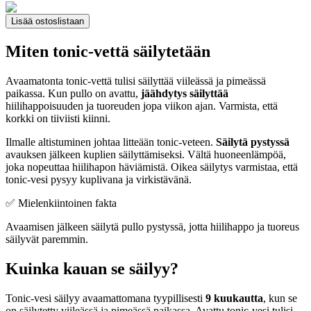
Lisää ostoslistaan
Miten tonic-vettä säilytetään
Avaamatonta tonic-vettä tulisi säilyttää viileässä ja pimeässä
paikassa. Kun pullo on avattu,
jäähdytys säilyttää
hiilihappoisuuden ja tuoreuden jopa viikon ajan. Varmista, että
korkki on tiiviisti kiinni.
Ilmalle altistuminen johtaa litteään tonic-veteen.
Säilytä pystyssä
avauksen jälkeen kuplien säilyttämiseksi. Vältä huoneenlämpöä,
joka nopeuttaa hiilihapon häviämistä. Oikea säilytys varmistaa, että
tonic-vesi pysyy kuplivana ja virkistävänä.
✅ Mielenkiintoinen fakta
Avaamisen jälkeen säilytä pullo pystyssä, jotta hiilihappo ja tuoreus
säilyvät paremmin.
Kuinka kauan se säilyy?
Tonic-vesi säilyy avaamattomana tyypillisesti
9 kuukautta
, kun se
on säilytetty viileässä ja pimeässä paikassa. Avattu tonic-vesi tulisi