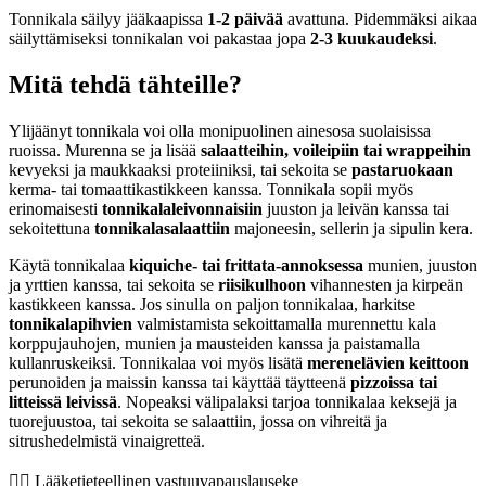
Tonnikala säilyy jääkaapissa
1-2 päivää
avattuna. Pidemmäksi aikaa
säilyttämiseksi tonnikalan voi pakastaa jopa
2-3 kuukaudeksi
.
Mitä tehdä tähteille?
Ylijäänyt tonnikala voi olla monipuolinen ainesosa suolaisissa
ruoissa. Murenna se ja lisää
salaatteihin, voileipiin tai wrappeihin
kevyeksi ja maukkaaksi proteiiniksi, tai sekoita se
pastaruokaan
kerma- tai tomaattikastikkeen kanssa. Tonnikala sopii myös
erinomaisesti
tonnikalaleivonnaisiin
juuston ja leivän kanssa tai
sekoitettuna
tonnikalasalaattiin
majoneesin, sellerin ja sipulin kera.
Käytä tonnikalaa
kiquiche- tai frittata-annoksessa
munien, juuston
ja yrttien kanssa, tai sekoita se
riisikulhoon
vihannesten ja kirpeän
kastikkeen kanssa. Jos sinulla on paljon tonnikalaa, harkitse
tonnikalapihvien
valmistamista sekoittamalla murennettu kala
korppujauhojen, munien ja mausteiden kanssa ja paistamalla
kullanruskeiksi. Tonnikalaa voi myös lisätä
merenelävien keittoon
perunoiden ja maissin kanssa tai käyttää täytteenä
pizzoissa tai
litteissä leivissä
. Nopeaksi välipalaksi tarjoa tonnikalaa keksejä ja
tuorejuustoa, tai sekoita se salaattiin, jossa on vihreitä ja
sitrushedelmistä vinaigretteä.
👨‍⚕️️ Lääketieteellinen vastuuvapauslauseke