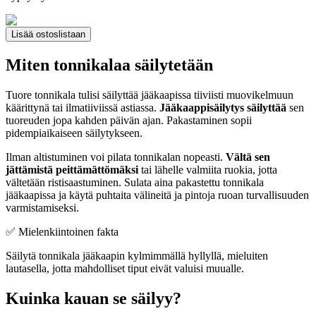
Lisää ostoslistaan
Miten tonnikalaa säilytetään
Tuore tonnikala tulisi säilyttää jääkaapissa tiiviisti muovikelmuun
käärittynä tai ilmatiiviissä astiassa.
Jääkaappisäilytys säilyttää
sen
tuoreuden jopa kahden päivän ajan. Pakastaminen sopii
pidempiaikaiseen säilytykseen.
Ilman altistuminen voi pilata tonnikalan nopeasti.
Vältä sen
jättämistä peittämättömäksi
tai lähelle valmiita ruokia, jotta
vältetään ristisaastuminen. Sulata aina pakastettu tonnikala
jääkaapissa ja käytä puhtaita välineitä ja pintoja ruoan turvallisuuden
varmistamiseksi.
✅ Mielenkiintoinen fakta
Säilytä tonnikala jääkaapin kylmimmällä hyllyllä, mieluiten
lautasella, jotta mahdolliset tiput eivät valuisi muualle.
Kuinka kauan se säilyy?