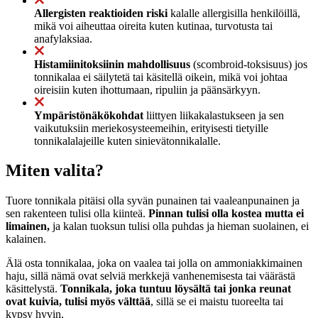
Allergisten reaktioiden riski
kalalle allergisilla henkilöillä,
mikä voi aiheuttaa oireita kuten kutinaa, turvotusta tai
anafylaksiaa.
Histamiinitoksiinin mahdollisuus
(scombroid-toksisuus) jos
tonnikalaa ei säilytetä tai käsitellä oikein, mikä voi johtaa
oireisiin kuten ihottumaan, ripuliin ja päänsärkyyn.
Ympäristönäkökohdat
liittyen liikakalastukseen ja sen
vaikutuksiin meriekosysteemeihin, erityisesti tietyille
tonnikalalajeille kuten sinievätonnikalalle.
Miten valita?
Tuore tonnikala pitäisi olla syvän punainen tai vaaleanpunainen ja
sen rakenteen tulisi olla kiinteä.
Pinnan tulisi olla kostea mutta ei
limainen,
ja kalan tuoksun tulisi olla puhdas ja hieman suolainen, ei
kalainen.
Älä osta tonnikalaa, joka on vaalea tai jolla on ammoniakkimainen
haju, sillä nämä ovat selviä merkkejä vanhenemisesta tai väärästä
käsittelystä.
Tonnikala, joka tuntuu löysältä tai jonka reunat
ovat kuivia, tulisi myös välttää
, sillä se ei maistu tuoreelta tai
kypsy hyvin.