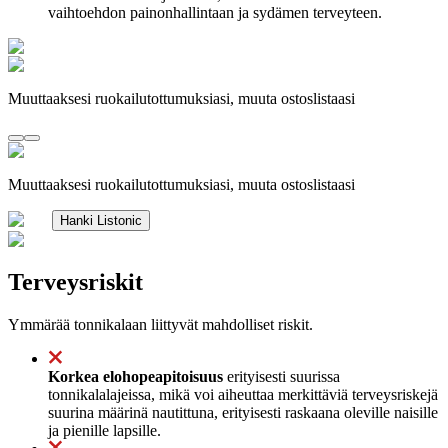
vaihtoehdon painonhallintaan ja sydämen terveyteen.
Muuttaaksesi ruokailutottumuksiasi, muuta ostoslistaasi
Muuttaaksesi ruokailutottumuksiasi, muuta ostoslistaasi
Hanki Listonic
Terveysriskit
Ymmärää tonnikalaan liittyvät mahdolliset riskit.
Korkea elohopeapitoisuus
erityisesti suurissa
tonnikalalajeissa, mikä voi aiheuttaa merkittäviä terveysriskejä
suurina määrinä nautittuna, erityisesti raskaana oleville naisille
ja pienille lapsille.