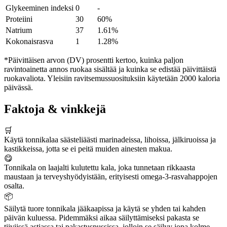
Glykeeminen indeksi
0
-
Proteiini
30
60%
Natrium
37
1.61%
Kokonaisrasva
1
1.28%
*Päivittäisen arvon (DV) prosentti kertoo, kuinka paljon
ravintoainetta annos ruokaa sisältää ja kuinka se edistää päivittäistä
ruokavaliota. Yleisiin ravitsemussuosituksiin käytetään 2000 kaloria
päivässä.
Faktoja & vinkkejä
🛒
Käytä tonnikalaa säästeliäästi marinadeissa, lihoissa, jälkiruoissa ja
kastikkeissa, jotta se ei peitä muiden ainesten makua.
😋
Tonnikala on laajalti kulutettu kala, joka tunnetaan rikkaasta
maustaan ja terveyshyödyistään, erityisesti omega-3-rasvahappojen
osalta.
📦
Säilytä tuore tonnikala jääkaapissa ja käytä se yhden tai kahden
päivän kuluessa. Pidemmäksi aikaa säilyttämiseksi pakasta se
tiiviissä astiassa tai pakastuspussissa, jolloin se säilyy jopa kolme