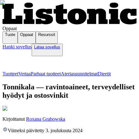
Oppaat
Tuote
Oppaat
Resurssit
Hanki sovellus
Lataa sovellus
Tuotteet
Vertaa
Parhaat tuotteet
Ateriasuunnitelmat
Dieetit
Tonnikala — ravintoaineet, terveydelliset
hyödyt ja ostosvinkit
Kirjoittanut
Roxana Grabowska
Viimeksi päivitetty
3. joulukuuta 2024