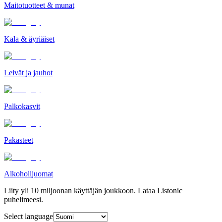
Maitotuotteet & munat
Kala & äyriäiset
Leivät ja jauhot
Palkokasvit
Pakasteet
Alkoholijuomat
Liity yli 10 miljoonan käyttäjän joukkoon. Lataa Listonic
puhelimeesi.
Select language