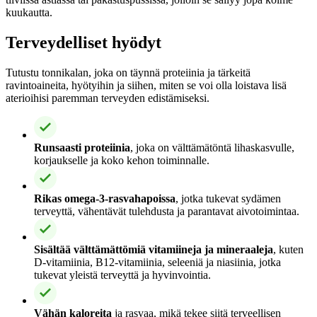
kuukautta.
Terveydelliset hyödyt
Tutustu tonnikalan, joka on täynnä proteiinia ja tärkeitä
ravintoaineita, hyötyihin ja siihen, miten se voi olla loistava lisä
aterioihisi paremman terveyden edistämiseksi.
Runsaasti proteiinia
, joka on välttämätöntä lihaskasvulle,
korjaukselle ja koko kehon toiminnalle.
Rikas omega-3-rasvahapoissa
, jotka tukevat sydämen
terveyttä, vähentävät tulehdusta ja parantavat aivotoimintaa.
Sisältää välttämättömiä vitamiineja ja mineraaleja
, kuten
D-vitamiinia, B12-vitamiinia, seleeniä ja niasiinia, jotka
tukevat yleistä terveyttä ja hyvinvointia.
Vähän kaloreita
ja rasvaa, mikä tekee siitä terveellisen