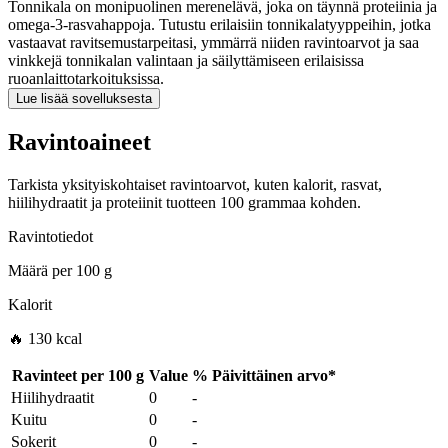
Tonnikala on monipuolinen merenelävä, joka on täynnä proteiinia ja
omega-3-rasvahappoja. Tutustu erilaisiin tonnikalatyyppeihin, jotka
vastaavat ravitsemustarpeitasi, ymmärrä niiden ravintoarvot ja saa
vinkkejä tonnikalan valintaan ja säilyttämiseen erilaisissa
ruoanlaittotarkoituksissa.
Lue lisää sovelluksesta
Ravintoaineet
Tarkista yksityiskohtaiset ravintoarvot, kuten kalorit, rasvat,
hiilihydraatit ja proteiinit tuotteen 100 grammaa kohden.
Ravintotiedot
Määrä per
100 g
Kalorit
🔥 130 kcal
Ravinteet per
100 g
Value
%
Päivittäinen arvo
*
Hiilihydraatit
0
-
Kuitu
0
-
Sokerit
0
-