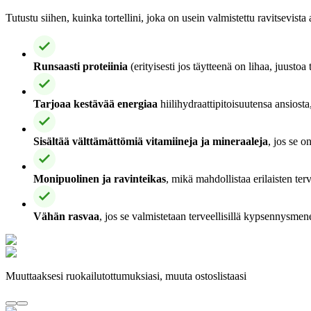
Tutustu siihen, kuinka tortellini, joka on usein valmistettu ravitsevista a
Runsaasti proteiinia
(erityisesti jos täytteenä on lihaa, juusto
Tarjoaa kestävää energiaa
hiilihydraattipitoisuutensa ansiosta
Sisältää välttämättömiä vitamiineja ja mineraaleja
, jos se o
Monipuolinen ja ravinteikas
, mikä mahdollistaa erilaisten ter
Vähän rasvaa
, jos se valmistetaan terveellisillä kypsennysmenet
Muuttaaksesi ruokailutottumuksiasi, muuta ostoslistaasi