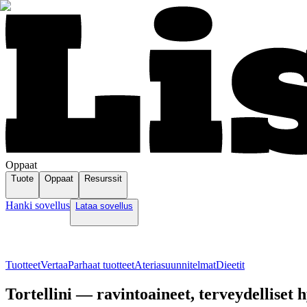
Oppaat
Tuote
Oppaat
Resurssit
Hanki sovellus
Lataa sovellus
Tuotteet
Vertaa
Parhaat tuotteet
Ateriasuunnitelmat
Dieetit
Tortellini — ravintoaineet, terveydelliset h