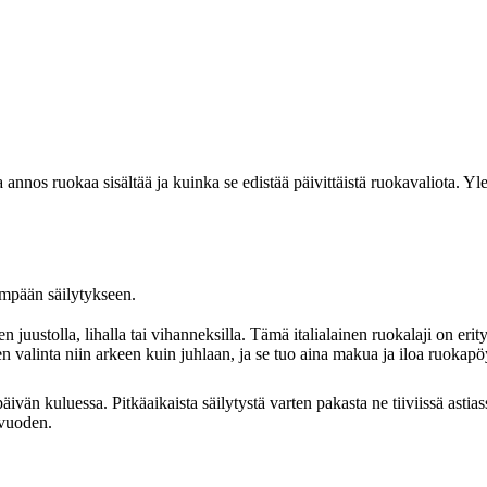
 annos ruokaa sisältää ja kuinka se edistää päivittäistä ruokavaliota. Yl
empään säilytykseen.
uten juustolla, lihalla tai vihanneksilla. Tämä italialainen ruokalaji on eri
en valinta niin arkeen kuin juhlaan, ja se tuo aina makua ja iloa ruokapö
äivän kuluessa. Pitkäaikaista säilytystä varten pakasta ne tiiviissä astias
 vuoden.