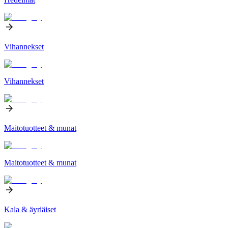
Vihannekset
Vihannekset
Maitotuotteet & munat
Maitotuotteet & munat
Kala & äyriäiset