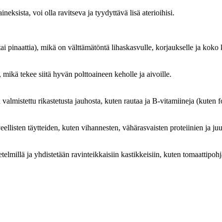
ineksista, voi olla ravitseva ja tyydyttävä lisä aterioihisi.
a tai pinaattia), mikä on välttämätöntä lihaskasvulle, korjaukselle ja koko
, mikä tekee siitä hyvän polttoaineen keholle ja aivoille.
n valmistettu rikastetusta jauhosta, kuten rautaa ja B-vitamiineja (kuten f
veellisten täytteiden, kuten vihannesten, vähärasvaisten proteiinien ja ju
elmillä ja yhdistetään ravinteikkaisiin kastikkeisiin, kuten tomaattipohjai