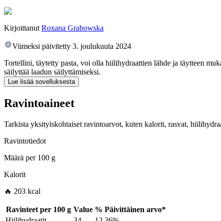
Kirjoittanut
Roxana Grabowska
Viimeksi päivitetty
3. joulukuuta 2024
Tortellini, täytetty pasta, voi olla hiilihydraattien lähde ja täytteen mu
säilyttää laadun säilyttämiseksi.
Lue lisää sovelluksesta
Ravintoaineet
Tarkista yksityiskohtaiset ravintoarvot, kuten kalorit, rasvat, hiilihyd
Ravintotiedot
Määrä per
100 g
Kalorit
🔥 203 kcal
Ravinteet per
100 g
Value
%
Päivittäinen arvo
*
Hiilihydraatit
34
12.36%