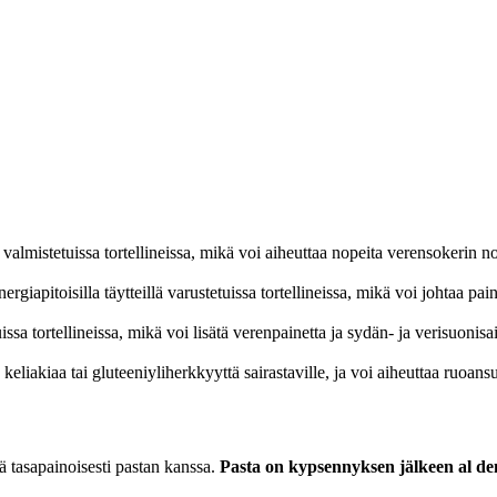
ta valmistetuissa tortellineissa, mikä voi aiheuttaa nopeita verensokerin n
la energiapitoisilla täytteillä varustetuissa tortellineissa, mikä voi johtaa
tuissa tortellineissa, mikä voi lisätä verenpainetta ja sydän- ja verisuonisa
 keliakiaa tai gluteeniyliherkkyyttä sairastaville, ja voi aiheuttaa ruoa
kyä tasapainoisesti pastan kanssa.
Pasta on kypsennyksen jälkeen al de