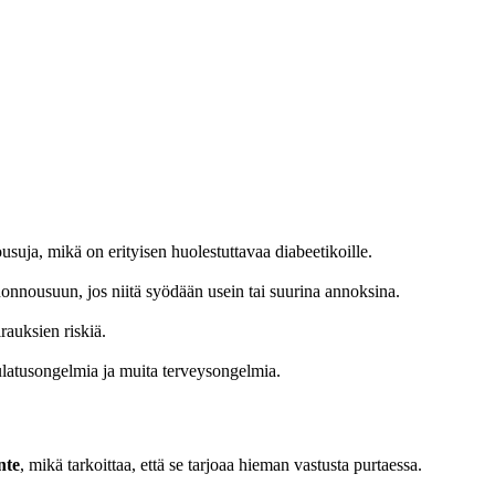
ousuja, mikä on erityisen huolestuttavaa diabeetikoille.
 painonnousuun, jos niitä syödään usein tai suurina annoksina.
irauksien riskiä.
nsulatusongelmia ja muita terveysongelmia.
nte
, mikä tarkoittaa, että se tarjoaa hieman vastusta purtaessa.