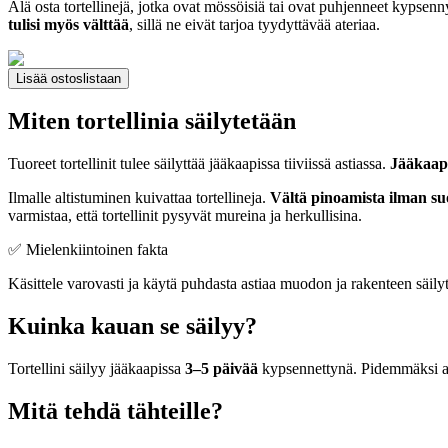
Älä osta tortellinejä, jotka ovat mössöisiä tai ovat puhjenneet kypsen
tulisi myös välttää
, sillä ne eivät tarjoa tyydyttävää ateriaa.
Lisää ostoslistaan
Miten tortellinia säilytetään
Tuoreet tortellinit tulee säilyttää jääkaapissa tiiviissä astiassa.
Jääkaapp
Ilmalle altistuminen kuivattaa tortellineja.
Vältä pinoamista ilman su
varmistaa, että tortellinit pysyvät mureina ja herkullisina.
✅ Mielenkiintoinen fakta
Käsittele varovasti ja käytä puhdasta astiaa muodon ja rakenteen säily
Kuinka kauan se säilyy?
Tortellini säilyy jääkaapissa
3–5 päivää
kypsennettynä. Pidemmäksi aik
Mitä tehdä tähteille?