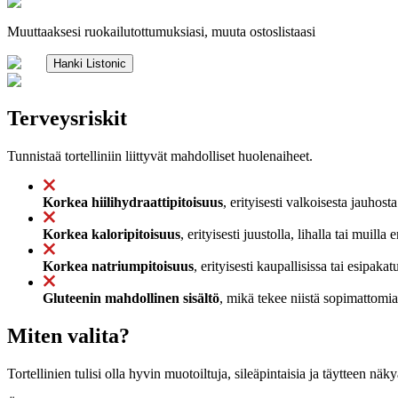
Muuttaaksesi ruokailutottumuksiasi, muuta ostoslistaasi
Hanki Listonic
Terveysriskit
Tunnistaä tortelliniin liittyvät mahdolliset huolenaiheet.
Korkea hiilihydraattipitoisuus
, erityisesti valkoisesta jauhos
Korkea kaloripitoisuus
, erityisesti juustolla, lihalla tai muil
Korkea natriumpitoisuus
, erityisesti kaupallisissa tai esipaka
Gluteenin mahdollinen sisältö
, mikä tekee niistä sopimattomia
Miten valita?
Tortellinien tulisi olla hyvin muotoiltuja, sileäpintaisia ja täytteen nä