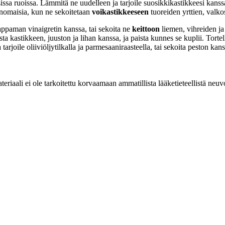
isissa ruoissa. Lämmitä ne uudelleen ja tarjoile suosikkikastikkeesi kanss
rinomaisia, kun ne sekoitetaan
voikastikkeeseen
tuoreiden yrttien, valko
appaman vinaigretin kanssa, tai sekoita ne
keittoon
liemen, vihreiden ja 
a kastikkeen, juuston ja lihan kanssa, ja paista kunnes se kuplii. Tortel
arjoile oliiviöljytilkalla ja parmesaaniraasteella, tai sekoita peston kan
eriaali ei ole tarkoitettu korvaamaan ammatillista lääketieteellistä neuv