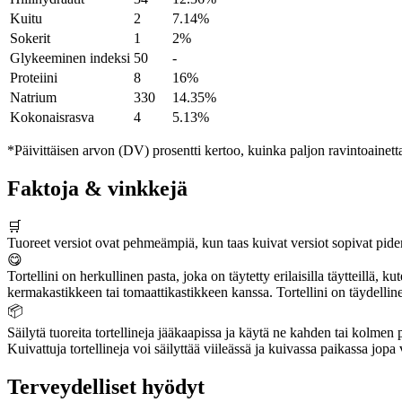
Kuitu
2
7.14%
Sokerit
1
2%
Glykeeminen indeksi
50
-
Proteiini
8
16%
Natrium
330
14.35%
Kokonaisrasva
4
5.13%
*Päivittäisen arvon (DV) prosentti kertoo, kuinka paljon ravintoainetta
Faktoja & vinkkejä
🛒
Tuoreet versiot ovat pehmeämpiä, kun taas kuivat versiot sopivat pid
😋
Tortellini on herkullinen pasta, joka on täytetty erilaisilla täytteillä, k
kermakastikkeen tai tomaattikastikkeen kanssa. Tortellini on täydellin
📦
Säilytä tuoreita tortellineja jääkaapissa ja käytä ne kahden tai kolmen p
Kuivattuja tortellineja voi säilyttää viileässä ja kuivassa paikassa jopa
Terveydelliset hyödyt