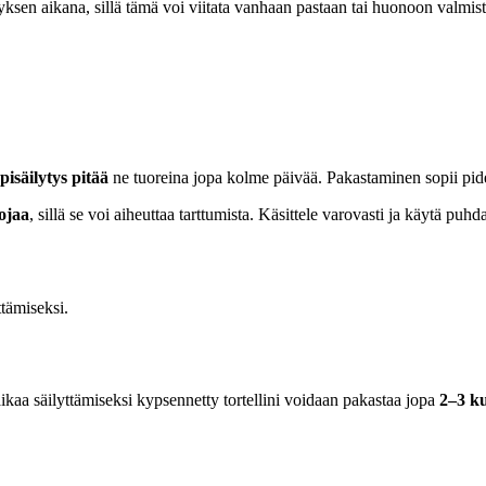
nyksen aikana, sillä tämä voi viitata vanhaan pastaan tai huonoon valmi
isäilytys pitää
ne tuoreina jopa kolme päivää. Pakastaminen sopii pid
ojaa
, sillä se voi aiheuttaa tarttumista. Käsittele varovasti ja käytä pu
ttämiseksi.
aa säilyttämiseksi kypsennetty tortellini voidaan pakastaa jopa
2–3 k