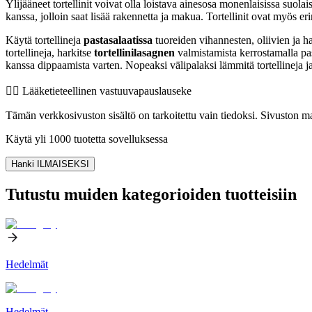
Ylijääneet tortellinit voivat olla loistava ainesosa monenlaisissa suola
kanssa, jolloin saat lisää rakennetta ja makua. Tortellinit ovat myös e
Käytä tortellineja
pastasalaatissa
tuoreiden vihannesten, oliivien ja h
tortellineja, harkitse
tortellinilasagnen
valmistamista kerrostamalla past
kanssa dippaamista varten. Nopeaksi välipalaksi lämmitä tortellineja ja t
👨‍⚕️️ Lääketieteellinen vastuuvapauslauseke
Tämän verkkosivuston sisältö on tarkoitettu vain tiedoksi. Sivuston mat
Käytä yli 1000 tuotetta sovelluksessa
Hanki ILMAISEKSI
Tutustu muiden kategorioiden tuotteisiin
Hedelmät
Hedelmät