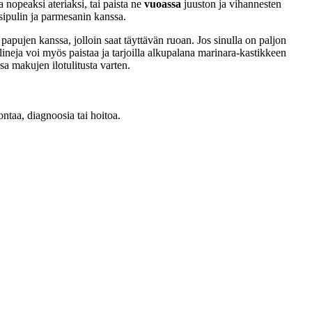
a nopeaksi ateriaksi, tai paista ne
vuoassa
juuston ja vihannesten
sipulin ja parmesanin kanssa.
papujen kanssa, jolloin saat täyttävän ruoan. Jos sinulla on paljon
lineja voi myös paistaa ja tarjoilla alkupalana marinara-kastikkeen
ssa makujen ilotulitusta varten.
ontaa, diagnoosia tai hoitoa.