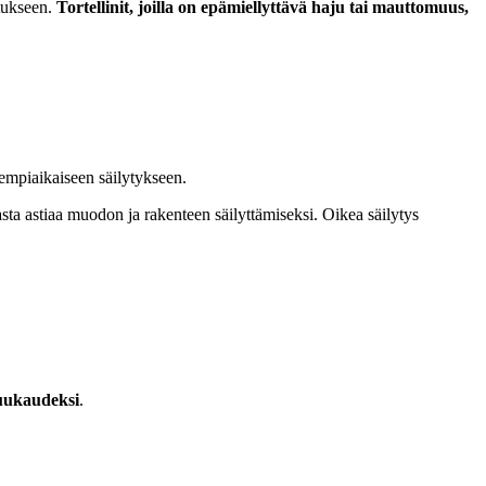
stukseen.
Tortellinit, joilla on epämiellyttävä haju tai mauttomuus,
empiaikaiseen säilytykseen.
hdasta astiaa muodon ja rakenteen säilyttämiseksi. Oikea säilytys
uukaudeksi
.