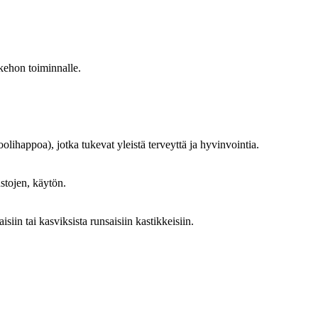
 kehon toiminnalle.
oolihappoa), jotka tukevat yleistä terveyttä ja hyvinvointia.
ustojen, käytön.
siin tai kasviksista runsaisiin kastikkeisiin.