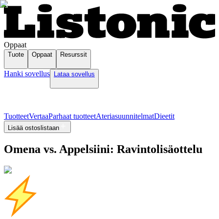
Oppaat
Tuote
Oppaat
Resurssit
Hanki sovellus
Lataa sovellus
Tuotteet
Vertaa
Parhaat tuotteet
Ateriasuunnitelmat
Dieetit
Lisää ostoslistaan
Omena vs. Appelsiini: Ravintolisäottelu