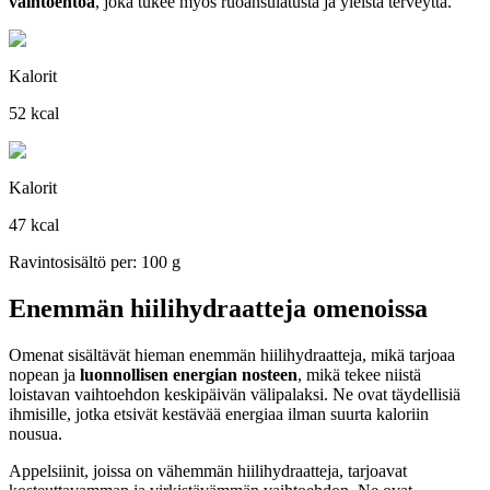
vaihtoehtoa
, joka tukee myös ruoansulatusta ja yleistä terveyttä.
Kalorit
52 kcal
Kalorit
47 kcal
Ravintosisältö per: 100 g
Enemmän hiilihydraatteja omenoissa
Omenat sisältävät hieman enemmän hiilihydraatteja, mikä tarjoaa
nopean ja
luonnollisen energian nosteen
, mikä tekee niistä
loistavan vaihtoehdon keskipäivän välipalaksi. Ne ovat täydellisiä
ihmisille, jotka etsivät kestävää energiaa ilman suurta kaloriin
nousua.
Appelsiinit, joissa on vähemmän hiilihydraatteja, tarjoavat