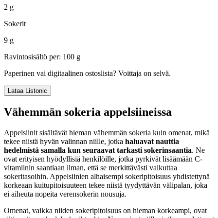
2 g
Sokerit
9 g
Ravintosisältö per: 100 g
Paperinen vai digitaalinen ostoslista? Voittaja on selvä.
Lataa Listonic
Vähemmän sokeria appelsiineissa
Appelsiinit sisältävät hieman vähemmän sokeria kuin omenat, mikä
tekee niistä hyvän valinnan niille, jotka
haluavat nauttia
hedelmistä samalla kun seuraavat tarkasti sokerinsaantia
. Ne
ovat erityisen hyödyllisiä henkilöille, jotka pyrkivät lisäämään C-
vitamiinin saantiaan ilman, että se merkittävästi vaikuttaa
sokeritasoihin. Appelsiinien alhaisempi sokeripitoisuus yhdistettynä
korkeaan kuitupitoisuuteen tekee niistä tyydyttävän välipalan, joka
ei aiheuta nopeita verensokerin nousuja.
Omenat, vaikka niiden sokeripitoisuus on hieman korkeampi, ovat