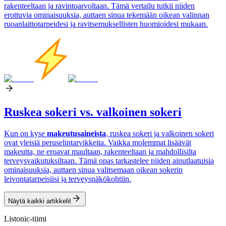
rakenteeltaan ja ravintoarvoltaan. Tämä vertailu tutkii niiden
erottuvia ominaisuuksia, auttaen sinua tekemään oikean valinnan
ruoanlaittotarpeidesi ja ravitsemuksellisten huomioidesi mukaan.
Ruskea sokeri vs. valkoinen sokeri
Kun on kyse
makeutusaineista
, ruskea sokeri ja valkoinen sokeri
ovat yleisiä peruselintarvikkeita. Vaikka molemmat lisäävät
makeutta, ne eroavat maultaan, rakenteeltaan ja mahdollisilta
terveysvaikutuksiltaan. Tämä opas tarkastelee niiden ainutlaatuisia
ominaisuuksia, auttaen sinua valitsemaan oikean sokerin
leivontatarpeisiisi ja terveysnäkökohtiin.
Näytä kaikki artikkelit
Listonic-tiimi