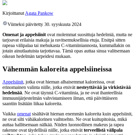
Kirjoittanut
Agata Pankow
Viimeksi päivitetty
30. syyskuuta 2024
Omenat ja appelsiinit
ovat molemmat suosittuja hedelmiä, mutta ne
tarjoavat erilaisia makuja ja ravitsemuksellisia etuja. Etsitpä sitten
rapeaa välipalaa tai mehukasta C-vitamiiniannosta, kummallakin on
jotain ainutlaatuista tarjottavaa. Tämä opas auttaa sinua valitsemaan
oikean hedelmän tarpeidesi mukaan.
Vähemmän kaloreita appelsiineissa
Appelsiinit
, jotka ovat hieman alhaisemmat kaloreissa, ovat
erinomainen valinta niille, jotka etsivät
nesteyttävää ja virkistävää
hedelmää
. Ne ovat täynnä C-vitamiinia, ja ne ovat ihanteellisia
immuunijärjestelmän vahvistamiseen ilman, että päivittäiseen
saantiin lisätään liikaa kaloreita.
Vaikka
omenat
sisältävät hieman enemmän kaloreita kuin appelsiinit,
ne ovat silti vähäkalorinen vaihtoehto. Ne ovat kuitupitoisia, mikä
auttaa hallitsemaan nälkää. Niiden luonnollinen makeus ja rapea
rakenne ovat täydellisiä niille, jotka etsivät
terveellistä välipala