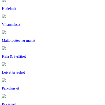
Hedelmät
Vihannekset
Maitotuotteet & munat
Kala & äyriäiset
Leivät ja jauhot
Palkokasvit
Pakasteet