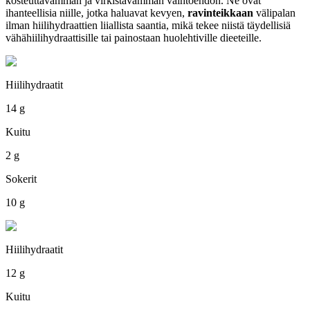
kosteuttavamman ja virkistävämmän vaihtoehdon. Ne ovat
ihanteellisia niille, jotka haluavat kevyen,
ravinteikkaan
välipalan
ilman hiilihydraattien liiallista saantia, mikä tekee niistä täydellisiä
vähähiilihydraattisille tai painostaan huolehtiville dieeteille.
Hiilihydraatit
14 g
Kuitu
2 g
Sokerit
10 g
Hiilihydraatit
12 g
Kuitu