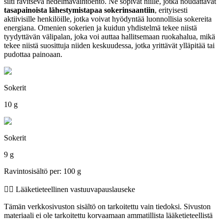
silti ravitseva hedelmävaihtoehto. Ne sopivat niille, jotka noudattavat
tasapainoista lähestymistapaa sokerinsaantiin
, erityisesti
aktiivisille henkilöille, jotka voivat hyödyntää luonnollisia sokereita
energiana. Omenien sokerien ja kuidun yhdistelmä tekee niistä
tyydyttävän välipalan, joka voi auttaa hallitsemaan ruokahalua, mikä
tekee niistä suosittuja niiden keskuudessa, jotka yrittävät ylläpitää tai
pudottaa painoaan.
Sokerit
10 g
Sokerit
9 g
Ravintosisältö per: 100 g
👨‍⚕️️ Lääketieteellinen vastuuvapauslauseke
Tämän verkkosivuston sisältö on tarkoitettu vain tiedoksi. Sivuston
materiaali ei ole tarkoitettu korvaamaan ammatillista lääketieteellistä