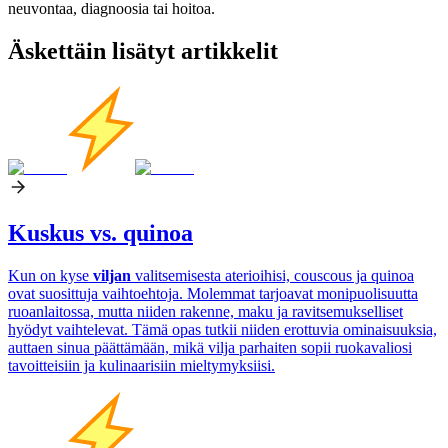
neuvontaa, diagnoosia tai hoitoa.
Äskettäin lisätyt artikkelit
Kuskus vs. quinoa
Kun on kyse
viljan
valitsemisesta aterioihisi, couscous ja quinoa
ovat suosittuja vaihtoehtoja. Molemmat tarjoavat monipuolisuutta
ruoanlaitossa, mutta niiden rakenne, maku ja ravitsemukselliset
hyödyt vaihtelevat. Tämä opas tutkii niiden erottuvia ominaisuuksia,
auttaen sinua päättämään, mikä vilja parhaiten sopii ruokavaliosi
tavoitteisiin ja kulinaarisiin mieltymyksiisi.