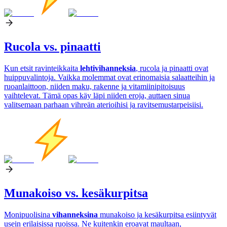
Rucola vs. pinaatti
Kun etsit ravinteikkaita
lehtivihanneksia
, rucola ja pinaatti ovat
huippuvalintoja. Vaikka molemmat ovat erinomaisia salaatteihin ja
ruoanlaittoon, niiden maku, rakenne ja vitamiinipitoisuus
vaihtelevat. Tämä opas käy läpi niiden eroja, auttaen sinua
valitsemaan parhaan vihreän aterioihisi ja ravitsemustarpeisiisi.
Munakoiso vs. kesäkurpitsa
Monipuolisina
vihanneksina
munakoiso ja kesäkurpitsa esiintyvät
usein erilaisissa ruoissa. Ne kuitenkin eroavat maultaan,