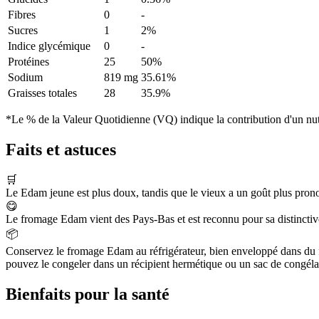
Fibres
0
-
Sucres
1
2%
Indice glycémique
0
-
Protéines
25
50%
Sodium
819 mg
35.61%
Graisses totales
28
35.9%
*Le % de la Valeur Quotidienne (VQ) indique la contribution d'un nutr
Faits et astuces
🛒
Le Edam jeune est plus doux, tandis que le vieux a un goût plus pron
😋
Le fromage Edam vient des Pays-Bas et est reconnu pour sa distinctive
📦
Conservez le fromage Edam au réfrigérateur, bien enveloppé dans du f
pouvez le congeler dans un récipient hermétique ou un sac de congéla
Bienfaits pour la santé