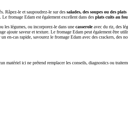
lés. Râpez-le et saupoudrez-le sur des
salades, des soupes ou des plats
e. Le fromage Edam est également excellent dans des
plats cuits au fou
ou les légumes, ou incorporez-le dans une
casserole
avec du riz, des l
mage ajoute saveur et texture. Le fromage Edam peut également être util
un en-cas rapide, savourez le fromage Edam avec des crackers, des noix 
un matériel ici ne prétend remplacer les conseils, diagnostics ou traite