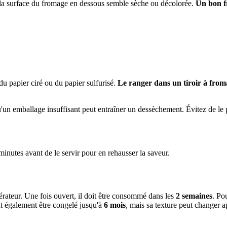
i la surface du fromage en dessous semble sèche ou décolorée.
Un bon f
u papier ciré ou du papier sulfurisé.
Le ranger dans un tiroir à fro
n emballage insuffisant peut entraîner un dessèchement. Évitez de le p
nutes avant de le servir pour en rehausser la saveur.
érateur. Une fois ouvert, il doit être consommé dans les
2 semaines
. Po
t également être congelé jusqu'à
6 mois
, mais sa texture peut changer 