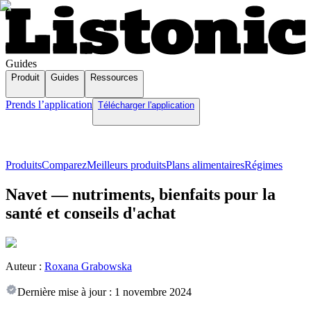
Guides
Produit
Guides
Ressources
Prends l’application
Télécharger l'application
Produits
Comparez
Meilleurs produits
Plans alimentaires
Régimes
Navet — nutriments, bienfaits pour la
santé et conseils d'achat
Auteur :
Roxana Grabowska
Dernière mise à jour :
1 novembre 2024