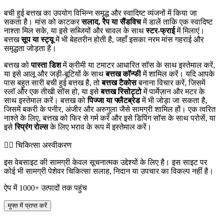
बची हुई बत्तख का उपयोग विभिन्न समृद्ध और स्वादिष्ट व्यंजनों में किया जा
सकता है। मांस को काटकर
सलाद, रैप या सैंडविच
में डालें ताकि एक स्वादिष्ट
नाश्ता मिल सके, या इसे सब्जियों और चावल के साथ
स्टर-फ्राई
में मिलाएं।
बत्तख
सूप या स्ट्यू
में भी बेहतरीन होती है, जहाँ इसका नरम मांस गहराई और
समृद्धता जोड़ता है।
बत्तख को
पास्ता डिश
में क्रीमी या टमाटर आधारित सॉस के साथ इस्तेमाल करें,
या इसे आलू और जड़ी-बूटियों के साथ
बत्तख कॉन्फी
में शामिल करें। यदि आपके
पास बहुत सारी बची हुई बत्तख है, तो
बत्तख टैकोस
बनाना विचार करें, जिसमें
स्लॉ और एक तीखी सॉस हो, या इसे
बत्तख रिसोट्टो
में पार्मेज़ान और मटर के
साथ इस्तेमाल करें। बत्तख को
पिज्जा या फ्लैटब्रेड
में भी जोड़ा जा सकता है,
जिसमें बकरी के पनीर, अंजीर और अरुगुला जैसे सामग्री शामिल हों। एक त्वरित
नाश्ते के लिए, बत्तख को फिर से गर्म करें और इसे डिपिंग सॉस के साथ परोसें, या
इसे
स्प्रिंग रोल्स
के लिए भराव के रूप में इस्तेमाल करें।
👨‍⚕️️ चिकित्सा अस्वीकरण
इस वेबसाइट की सामग्री केवल सूचनात्मक उद्देश्यों के लिए है। इस साइट पर
कोई भी सामग्री पेशेवर चिकित्सा सलाह, निदान या उपचार का विकल्प नहीं है।
ऐप में 1000+ उत्पादों तक पहुंच
मुफ्त में प्राप्त करें